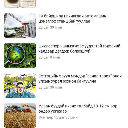
19 байршилд цахилгаан автомашин
цэнэглэх станц байгууллаа
22 цаг 39 мин
Циклоспора шимэгчээс үүдэлтэй гэдэсний
халдвар дэгдэж болзошгүй
23 цаг 9 мин
Сэтгэцийн эрүүл мэндэд “санаа тавих” олон
улсын хурал зохион байгуулна
23 цаг 39 мин
Улаан буудай ихэнх талбайд 10-12 см-ээр
өндөр ургажээ
Өчигдөр 15 цаг 30 мин