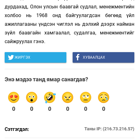
дурдахад, Олон улсын баавгай судлал, менежментийн
холбоо нь 1968 онд байгуулагдсан бөгөөд үйл
ажиллагааны үндсэн чиглэл нь дэлхий дээрх найман
зүйл баавгайн хамгаалал, судалгаа, менежментийг
сайжруулах гэнэ.
ЖИРГЭХ
ХУВААЛЦАХ
Энэ мэдээ танд ямар санагдав?
0
0
0
0
0
0
Сэтгэгдэл:
Таны IP: (216.73.216.57)