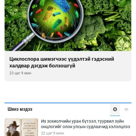
Сэтгэцийн эрүүл мэндэд “санаа тавих” олон
улсын хурал зохион байгуулна
23 цаг 39 мин
Шинэ мэдээ
Их зохиолчийн уран бүтээл, туурвил зүйн
онцлогийг олон улсын судлаачид хэлэлцлээ
22 цаг 9 мин