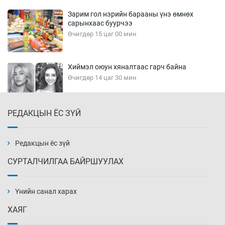
Зарим гол нэрийн барааны үнэ өмнөх
сарынхаас буурчээ
Өчигдөр 15 цаг 00 мин
Хиймэл оюун хяналтаас гарч байна
Өчигдөр 14 цаг 30 мин
РЕДАКЦЫН ЁС ЗҮЙ
Эмэгтэйчүүд Бээжин, эрэгтэйчүүд Японд
бэлтгэл базаахаар хилийн дээс алхлаа
Өчигдөр 14 цаг 00 мин
Редакцын ёс зүй
СУРТАЛЧИЛГАА БАЙРШУУЛАХ
АНУ-ын Цэргийн кибер командлалаын
ажилтнууд амиа хорлох явдал эрс
нэмэгджээ
Үнийн санал харах
Өчигдөр 13 цаг 52 мин
ХАЯГ