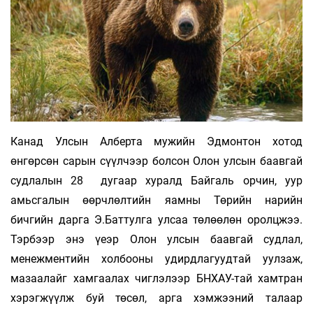
Канад Улсын Алберта мужийн Эдмонтон хотод
өнгөрсөн сарын сүүлчээр болсон Олон улсын баавгай
судлалын 28 дугаар хуралд Байгаль орчин, уур
амьсгалын өөрчлөлтийн яамны Төрийн нарийн
бичгийн дарга Э.Баттулга улсаа төлөөлөн оролцжээ.
Тэрбээр энэ үеэр Олон улсын баавгай судлал,
менежментийн холбооны удирдлагуудтай уулзаж,
мазаалайг хамгаалах чиглэлээр БНХАУ-тай хамтран
хэрэгжүүлж буй төсөл, арга хэмжээний талаар