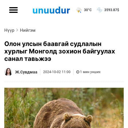
30°C
3593.87
$
Нүүр
Нийгэм
Олон улсын баавгай судлалын
хурлыг Монголд зохион байгуулах
санал тавьжээ
Ж.Сувдмаа
2024-10-02 11:00
1 мин унших