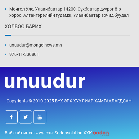
Монголын шигшээ Хонконгийн багийг ялж,
эхний хожлоо авлаа
Монгол Улс, Улаанбаатар 14200, Сүхбаатар дүүрэг 8-р
Өчигдөр 13 цаг 30 мин
хороо, Алтангэрэлийн гудамж, Улаанбаатар зочид буудал
ХОЛБОО БАРИХ
Техникийн өндөр үзүүлэлттэй агаарын хөлөг
худалдан авах хүсэлтээ уламжлав
unuudur@mongolnews.mn
Өчигдөр 13 цаг 00 мин
976-11-330801
“Шатахууны бус, бодлогын хомсдол
нүүрлээд байна”
Өчигдөр 12 цаг 30 мин
Дөрвөн чиглэлд шөнийн автобус иргэдэд
Copyrights © 2010-2025 БҮХ ЭРХ ХУУЛИАР ХАМГААЛАГДСАН.
үйлчилж буй гэв
Өчигдөр 12 цаг 00 мин
“Туул усан цогцолбор”-ын ТЭЗҮ-ийг
Вэб сайтыг хөгжүүлсэн: Sodonsolution ХХК
Энэтхэгийн компанид хариуцуулжээ