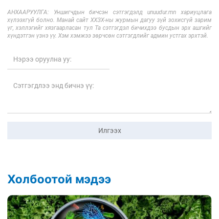
АНХААРУУЛГА: Уншигчдын бичсэн сэтгэгдэлд unuudur.mn хариуцлага
хүлээхгүй болно. Манай сайт ХХЗХ-ны журмын дагуу зүй зохисгүй зарим
үг, хэллэгийг хязгаарласан тул Та сэтгэгдэл бичихдээ бусдын эрх ашгийг
хүндэтгэн үзнэ үү. Хэм хэмжээ зөрчсөн сэтгэгдлийг админ устгах эрхтэй.
Илгээх
Холбоотой мэдээ