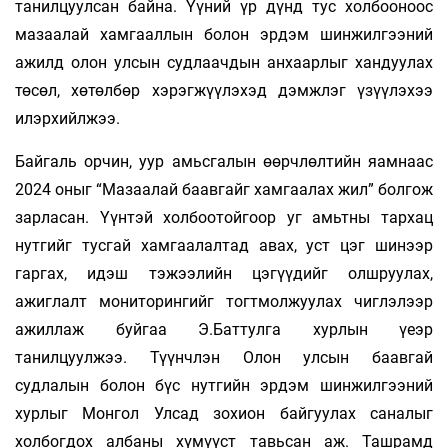
танилцуулсан байна. Үүний үр дүнд тус холбооноос
мазаалай хамгааллын болон эрдэм шинжилгээний
ажилд олон улсын судлаачдын анхаарлыг хандуулах
төсөл, хөтөлбөр хэрэгжүүлэхэд дэмжлэг үзүүлэхээ
илэрхийлжээ.
Байгаль орчин, уур амьсгалын өөрчлөлтийн яамнаас
2024 оныг “Мазаалай баавгайг хамгаалах жил” болгож
зарласан. Үүнтэй холбоотойгоор уг амьтны тархац
нутгийг тусгай хамгаалалтад авах, уст цэг шинээр
гаргах, идэш тэжээлийн цэгүүдийг олшруулах,
ажиглалт мониторингийг тогтмолжуулах чиглэлээр
ажиллаж буйгаа Э.Баттулга хурлын үеэр
танилцуулжээ. Түүнчлэн Олон улсын баавгай
судлалын болон бүс нутгийн эрдэм шинжилгээний
хурлыг Монгол Улсад зохион байгуулах саналыг
холбогдох албаны хүмүүст тавьсан аж. Ташрамд