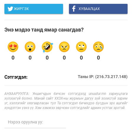
ЖИРГЭХ
ХУВААЛЦАХ
Энэ мэдээ танд ямар санагдав?
0
0
0
0
0
0
Сэтгэгдэл:
Таны IP: (216.73.217.148)
АНХААРУУЛГА: Уншигчдын бичсэн сэтгэгдэлд unuudur.mn хариуцлага
хүлээхгүй болно. Манай сайт ХХЗХ-ны журмын дагуу зүй зохисгүй зарим
үг, хэллэгийг хязгаарласан тул Та сэтгэгдэл бичихдээ бусдын эрх ашгийг
хүндэтгэн үзнэ үү. Хэм хэмжээ зөрчсөн сэтгэгдлийг админ устгах эрхтэй.