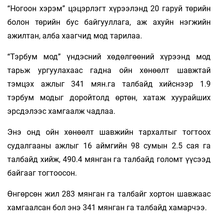
“Ногоон хэрэм” цэцэрлэгт хүрээлэнд 20 гаруй төрийн
болон төрийн бус байгууллага, аж ахуйн нэгжийн
ажилтан, алба хаагчид мод тарилаа.
“Тэрбум мод” үндэсний хөдөлгөөний хүрээнд мод
тарьж ургуулахаас гадна ойн хөнөөлт шавжтай
тэмцэх ажлыг 341 мян.га талбайд хийснээр 1.9
тэрбум модыг доройтолд өртөн, хатаж хуурайших
эрсдэлээс хамгаалж чадлаа.
Энэ онд ойн хөнөөлт шавжийн тархалтыг тогтоох
судалгааны ажлыг 16 аймгийн 98 сумын 2.5 сая га
талбайд хийж, 490.4 мянган га талбайд голомт үүсээд
байгааг тогтоосон.
Өнгөрсөн жил 283 мянган га талбайг хортон шавжаас
хамгаалсан бол энэ 341 мянган га талбайд хамарчээ.