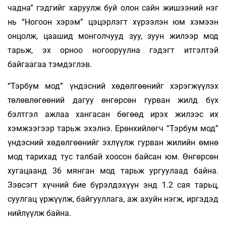
чадна” гэдгийг харуулж буй олон сайн жишээний нэг
нь “Ногоон хэрэм” цэцэрлэгт хүрээлэн юм хэмээн
онцолж, цаашид монголчууд зуу, зуун жилээр мод
тарьж, эх орноо ногооруулна гэдэгт итгэлтэй
байгаагаа тэмдэглэв.
“Тэрбум мод” үндэсний хөдөлгөөнийг хэрэгжүүлэх
төлөвлөгөөний дагуу өнгөрсөн гурван жилд бүх
бэлтгэл ажлаа хангасан бөгөөд ирэх жилээс их
хэмжээгээр тарьж эхэлнэ. Ерөнхийлөгч “Тэрбум мод”
үндэсний хөдөлгөөнийг эхлүүлж гурван жилийн өмнө
мод тарихад тус талбай хоосон байсан юм. Өнгөрсөн
хугацаанд 36 мянган мод тарьж ургуулаад байна.
Зэвсэгт хүчний бие бүрэлдэхүүн энд 1.2 сая тарьц,
суулгац үржүүлж, байгууллага, аж ахуйн нэгж, иргэдэд
нийлүүлж байна.