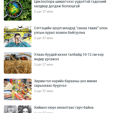
Циклоспора шимэгчээс үүдэлтэй гэдэсний
халдвар дэгдэж болзошгүй
2 цаг 27 мин
Сэтгэцийн эрүүл мэндэд “санаа тавих” олон
улсын хурал зохион байгуулна
2 цаг 57 мин
Улаан буудай ихэнх талбайд 10-12 см-ээр
өндөр ургажээ
3 цаг 27 мин
Зарим гол нэрийн барааны үнэ өмнөх
сарынхаас буурчээ
3 цаг 57 мин
Хиймэл оюун хяналтаас гарч байна
4 цаг 27 мин