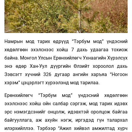
Намрын мод тарих өдрүүд “Тэрбум мод” үндэсний
хөдөлгөөн эхэлснээс хойш 7 дахь удаагаа тохиож
байна. Монгол Улсын Ерөнхийлөгч Ухнаагийн Хүрэлсүх
энэ өдөр Хан-Уул дүүргийн Өлзийт хороолол дахь
Зэвсэгт хүчний 326 дугаар ангийн харъяа “Ногоон
хэрэм” цэцэрлэгт хүрээлэнд мод тарилаа.
Ерөнхийлөгч “Тэрбум мод” үндэсний хөдөлгөөн
эхэлснээс хойш ойн салбар сэргэж, мод тарих идэвх
эрс нэмэгдсэнийг онцолж, идэвхтэй оролцож байгаа
байгууллага, аж ахуйн нэгж, иргэдэд гүн талархал
илэрхийллээ. Тэрбээр “Ажил хийвэл амжилтад хүрч