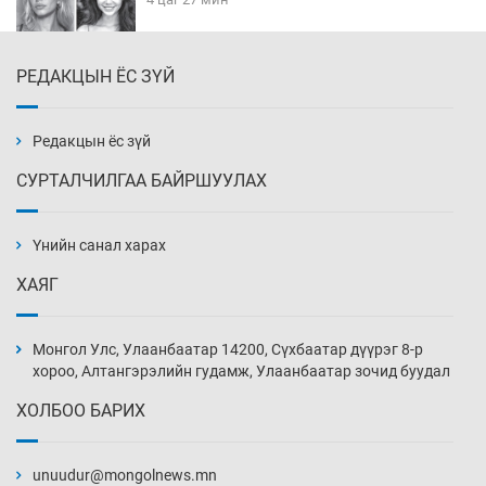
РЕДАКЦЫН ЁС ЗҮЙ
Эмэгтэйчүүд Бээжин, эрэгтэйчүүд Японд
бэлтгэл базаахаар хилийн дээс алхлаа
4 цаг 57 мин
Редакцын ёс зүй
СУРТАЛЧИЛГАА БАЙРШУУЛАХ
АНУ-ын Цэргийн кибер командлалаын
ажилтнууд амиа хорлох явдал эрс
нэмэгджээ
Үнийн санал харах
5 цаг 4 мин
ХАЯГ
Монголын шигшээ Хонконгийн багийг ялж,
эхний хожлоо авлаа
Монгол Улс, Улаанбаатар 14200, Сүхбаатар дүүрэг 8-р
5 цаг 27 мин
хороо, Алтангэрэлийн гудамж, Улаанбаатар зочид буудал
ХОЛБОО БАРИХ
Техникийн өндөр үзүүлэлттэй агаарын хөлөг
худалдан авах хүсэлтээ уламжлав
unuudur@mongolnews.mn
5 цаг 57 мин