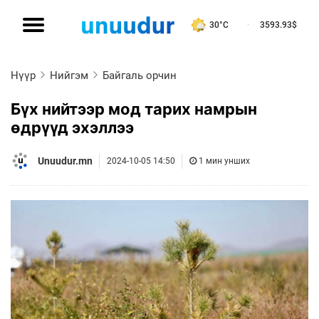
30°C
3593.93
$
Нүүр
Нийгэм
Байгаль орчин
Бүх нийтээр мод тарих намрын
өдрүүд эхэллээ
Unuudur.mn
2024-10-05 14:50
1 мин унших