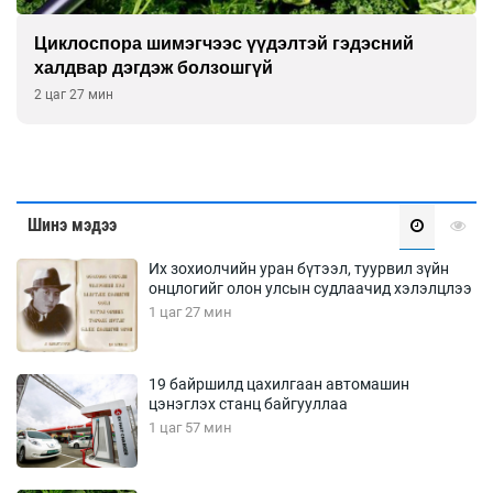
Циклоспора шимэгчээс үүдэлтэй гэдэсний
халдвар дэгдэж болзошгүй
2 цаг 27 мин
Шинэ мэдээ
Их зохиолчийн уран бүтээл, туурвил зүйн
онцлогийг олон улсын судлаачид хэлэлцлээ
1 цаг 27 мин
19 байршилд цахилгаан автомашин
цэнэглэх станц байгууллаа
1 цаг 57 мин