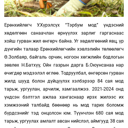
Ерөнхийлөгч У.Хүрэлсүх “Тэрбум мод” үндэсний
хөдөлгөөн санаачлан өрнүүлэх зарлиг гаргаснаас
хойш гурван жил өнгөрч байна. Уг хөдөлгөөний явц, үр
дүнгийн талаар Ерөнхийлөгчийн хэвлэлийн төлөөлөгч
Ө.Золбаяр, байгаль орчин, ногоон хөгжлийн бодлогын
зөвлөх Н.Батхүү, Ойн газрын дарга Б.Оюунсанаа нар
өчигдөр мэдээлэл өглөө. Тодруулбал, өнгөрсөн гурван
жилд шууд болон дүйцүүлэх хэлбэрээр 84 сая мод
тарьж, ургуулан, арчилж, хамгаалжээ. 2021-2024 онд
үндсэн бэлтгэл ажлаа хангаснаар ирэх жилээс их
хэмжээний талбайд бөөнөөр нь мод тарих боломж
бүрдсэнийг тэд онцолсон юм. Түүнчлэн 680 сая мод
тарьж, ургуулах амлалт авсан нийслэл, аймгууд 38 сая