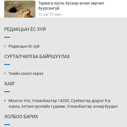
Тарвага хууль бусаар агнах зөрчил
буурсангүй
12 цаг 37 мин
РЕДАКЦЫН ЁС ЗҮЙ
Х.Улам-Өрнөх байр урагшилж, долоод
жагсжээ
13 цаг 7 мин
Редакцын ёс зүй
СУРТАЛЧИЛГАА БАЙРШУУЛАХ
Ж.Лхагвабат өсвөр үеийнхний ДАШТ-ийг
дэнсэлнэ
Үнийн санал харах
13 цаг 37 мин
ХАЯГ
Иран тэсэж үлдсэн ч удаан хугацаанд хүнд
үеийг туулна
Монгол Улс, Улаанбаатар 14200, Сүхбаатар дүүрэг 8-р
14 цаг 7 мин
хороо, Алтангэрэлийн гудамж, Улаанбаатар зочид буудал
ХОЛБОО БАРИХ
Боловсролын зээлийн сангаар гадаадад