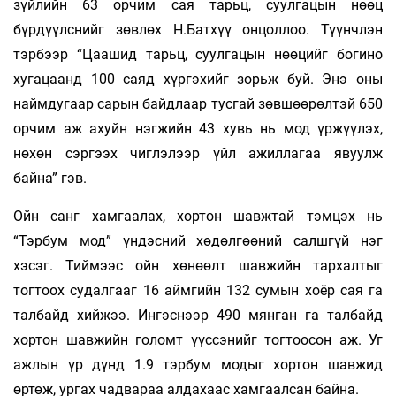
зүйлийн 63 орчим сая тарьц, суулгацын нөөц
бүрдүүлснийг зөвлөх Н.Батхүү онцоллоо. Түүнчлэн
тэрбээр “Цаашид тарьц, суулгацын нөөцийг богино
хугацаанд 100 саяд хүргэхийг зорьж буй. Энэ оны
наймдугаар сарын байдлаар тусгай зөвшөөрөлтэй 650
орчим аж ахуйн нэгжийн 43 хувь нь мод үржүүлэх,
нөхөн сэргээх чиглэлээр үйл ажиллагаа явуулж
байна” гэв.
Ойн санг хамгаалах, хортон шавжтай тэмцэх нь
“Тэрбум мод” үндэсний хөдөлгөөний салшгүй нэг
хэсэг. Тиймээс ойн хөнөөлт шавжийн тархалтыг
тогтоох судалгааг 16 аймгийн 132 сумын хоёр сая га
талбайд хийжээ. Ингэснээр 490 мянган га талбайд
хортон шавжийн голомт үүссэнийг тогтоосон аж. Уг
ажлын үр дүнд 1.9 тэрбум модыг хортон шавжид
өртөж, ургах чадвараа алдахаас хамгаалсан байна.