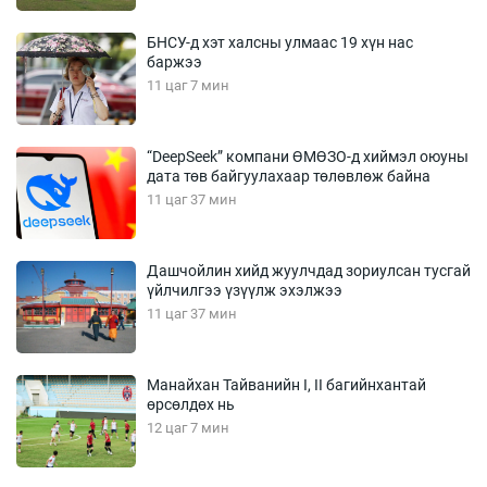
БНСУ-д хэт халсны улмаас 19 хүн нас
баржээ
11 цаг 7 мин
“DeepSeek” компани ӨМӨЗО-д хиймэл оюуны
дата төв байгуулахаар төлөвлөж байна
11 цаг 37 мин
Дашчойлин хийд жуулчдад зориулсан тусгай
үйлчилгээ үзүүлж эхэлжээ
11 цаг 37 мин
Манайхан Тайванийн I, II багийнхантай
өрсөлдөх нь
12 цаг 7 мин