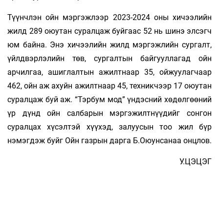
Түүнчлэн ойн мэргэжлээр 2023-2024 оны хичээлийн
жилд 289 оюутан суралцаж буйгаас 52 нь шинэ элсэгч
юм байна. Энэ хичээлийн жилд мэргэжлийн сургалт,
үйлдвэрлэлийн төв, сургалтын байгууллагад ойн
арчилгаа, ашиглалтын ажилтнаар 35, ойжуулагчаар
462, ойн аж ахуйн ажилтнаар 45, техникчээр 17 оюутан
суралцаж буй аж. “Тэрбум мод” үндэсний хөдөлгөөний
үр дүнд ойн салбарын мэргэжилтнүүдийг сонгон
суралцах хүсэлтэй хүүхэд, залуусын тоо жил бүр
нэмэгдэж буйг Ойн газрын дарга Б.Оюунсанаа онцлов.
У.ЦЭЦЭГ