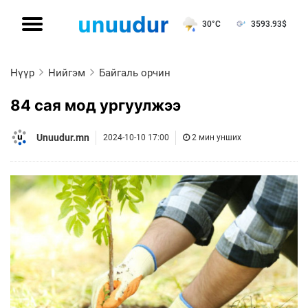
30°C
3593.93
$
Нүүр
Нийгэм
Байгаль орчин
84 сая мод ургуулжээ
Unuudur.mn
2024-10-10 17:00
2 мин унших