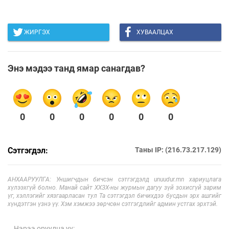
ЖИРГЭХ
ХУВААЛЦАХ
Энэ мэдээ танд ямар санагдав?
0
0
0
0
0
0
Сэтгэгдэл:
Таны IP: (216.73.217.129)
АНХААРУУЛГА: Уншигчдын бичсэн сэтгэгдэлд unuudur.mn хариуцлага
хүлээхгүй болно. Манай сайт ХХЗХ-ны журмын дагуу зүй зохисгүй зарим
үг, хэллэгийг хязгаарласан тул Та сэтгэгдэл бичихдээ бусдын эрх ашгийг
хүндэтгэн үзнэ үү. Хэм хэмжээ зөрчсөн сэтгэгдлийг админ устгах эрхтэй.