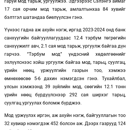
гаруй мод тарьж, ургуулжээ. Эдгээрээс Сэлэнгэ аймаг
17 сая орчим мод тарьж, амлалтынхаа 84 хувийг
бэлтгэл шатандаа биелүүлсэн гэнэ.
Үүнээс гадна аж ахуйн нэгж, иргэд 2023-2024 онд банк
санхүүгийн байгууллагуудаас 12.4 тэрбум төгрөгийн
санхүүжилт авч, 2.1 сая мод тарьж, ургуулж байгаа дүн
гарчээ. “Тэрбум мод” үндэсний хөдөлгөөнийг
эхлүүлснээс хойш ургуулж байгаа мод, тарьц, суулгац,
үрийн нөөц, үржүүлгийн газрын тоо, хэмжээ
өмнөхөөсөө 5-6 дахин нэмэгдсэн гэнэ. Тухайлбал,
улсын хэмжээнд 39 зүйлийн мод, сөөгийн 12.1 тонн
үрийн нөөц бүрдүүлснээр 292 сая ширхэг тарьц,
суулгац ургуулах боломж бүрджээ.
Мод үржүүлэх иргэн, аж ахуйн нэгж, байгууллагын тоо
32 хувиар нэмэгдэж 452 болсон аж. Дээрх газрууд 124