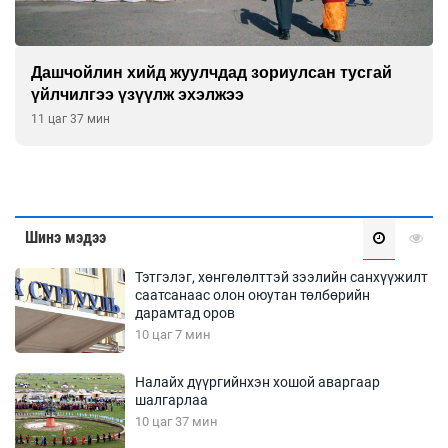
Дашчойлин хийд жуулчдад зориулсан тусгай
үйлчилгээ үзүүлж эхэлжээ
11 цаг 37 мин
Шинэ мэдээ
Тэтгэлэг, хөнгөлөлттэй зээлийн санхүүжилт
саатсанаас олон оюутан төлбөрийн
дарамтад оров
10 цаг 7 мин
Налайх дүүргийнхэн хошой аваргаар
шалгарлаа
10 цаг 37 мин