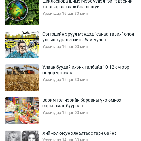
Циклоспора шимэгчээс үүдэлтэй гэдэсний
халдвар дэгдэж болзошгүй
Уржигдар 16 цаг 30 мин
Сэтгэцийн эрүүл мэндэд “санаа тавих” олон
улсын хурал зохион байгуулна
Уржигдар 16 цаг 00 мин
Улаан буудай ихэнх талбайд 10-12 см-ээр
өндөр ургажээ
Уржигдар 15 цаг 30 мин
Зарим гол нэрийн барааны үнэ өмнөх
сарынхаас буурчээ
Уржигдар 15 цаг 00 мин
Хиймэл оюун хяналтаас гарч байна
Уржигдар 14 цаг 30 мин