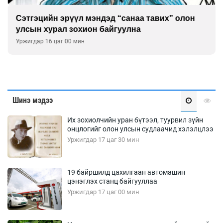
Сэтгэцийн эрүүл мэндэд “санаа тавих” олон
улсын хурал зохион байгуулна
Уржигдар 16 цаг 00 мин
Шинэ мэдээ
Их зохиолчийн уран бүтээл, туурвил зүйн
онцлогийг олон улсын судлаачид хэлэлцлээ
Уржигдар 17 цаг 30 мин
19 байршилд цахилгаан автомашин
цэнэглэх станц байгууллаа
Уржигдар 17 цаг 00 мин