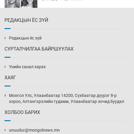
РЕДАКЦЫН ЁС ЗҮЙ
Эмэгтэйчүүд Бээжин, эрэгтэйчүүд Японд
бэлтгэл базаахаар хилийн дээс алхлаа
Уржигдар 14 цаг 00 мин
Редакцын ёс зүй
СУРТАЛЧИЛГАА БАЙРШУУЛАХ
АНУ-ын Цэргийн кибер командлалаын
ажилтнууд амиа хорлох явдал эрс
нэмэгджээ
Үнийн санал харах
Уржигдар 13 цаг 52 мин
ХАЯГ
Монголын шигшээ Хонконгийн багийг ялж,
эхний хожлоо авлаа
Монгол Улс, Улаанбаатар 14200, Сүхбаатар дүүрэг 8-р
Уржигдар 13 цаг 30 мин
хороо, Алтангэрэлийн гудамж, Улаанбаатар зочид буудал
ХОЛБОО БАРИХ
Техникийн өндөр үзүүлэлттэй агаарын хөлөг
худалдан авах хүсэлтээ уламжлав
unuudur@mongolnews.mn
Уржигдар 13 цаг 00 мин