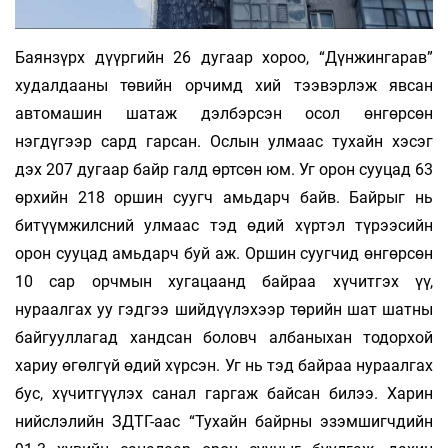
Баянзүрх дүүргийн 26 дугаар хороо, “Дүнжингарав”
худалдааны төвийн орчимд хий тээвэрлэж явсан
автомашин шатаж дэлбэрсэн осол өнгөрсөн
нэгдүгээр сард гарсан. Ослын улмаас тухайн хэсэг
дэх 207 дугаар байр галд өртсөн юм. Уг орон сууцад 63
өрхийн 218 оршин суугч амьдарч байв. Байрыг нь
битүүмжилсний улмаас тэд өдий хүртэл түрээсийн
орон сууцад амьдарч буй аж. Оршин суугчид өнгөрсөн
10 сар орчмын хугацаанд байраа хүчитгэх үү,
нураалгах уу гэдгээ шийдүүлэхээр төрийн шат шатны
байгууллагад хандсан боловч албаныхан тодорхой
хариу өгөлгүй өдий хүрсэн. Уг нь тэд байраа нураалгах
бус, хүчитгүүлэх санал гаргаж байсан билээ. Харин
нийслэлийн ЗДТГ-аас “Тухайн байрны эзэмшигчдийн