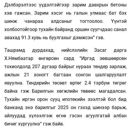
Дэлбэрэлтээс үүдэлтэйгээр зарим давхрын бетоны
хэв гажсан. Зарим хэсэг нь галын улмаас бат бэх
шинж чанараа алдсаныг тогтоолоо. Үүнтэй
холбоотойгоор тухайн байранд оршин суугчдаас санал
авахад 91.3 хувь нь буулгахыг дэмжсэн” гэв.
Ташрамд дурдахад, нийслэлийн Засаг дарга
Х.Нямбаатар өнгөрсөн сард “Иргэд зөвшөөрсөн
тохиолдолд 207 дугаар байрыг нураах тендер зарлаж,
ажлын 21 хоногт багтаан сонгон шалгаруулалт
явуулна. Тендерийн төсөвт өртөг 2.4 тэрбум төгрөг
байна гэж Барилгын хөгжлийн төвөөс магадалсан.
Тухайн иргэн орон сууц ипотекийн зээлтэй бол бид
банканд энэ барилгыг 2025 он гэхэд шинээр барьж,
айлуудад хүлээлгэж өгнө гэсэн агуулгатай албан
бичиг хүргүүлнэ” гэж байв.