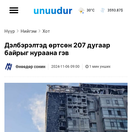
30°C
3593.87
$
Нүүр
Нийгэм
Хот
Дэлбэрэлтэд өртсөн 207 дугаар
байрыг нураана гэв
Өнөөдөр сонин
2024-11-06 09:00
1 мин унших