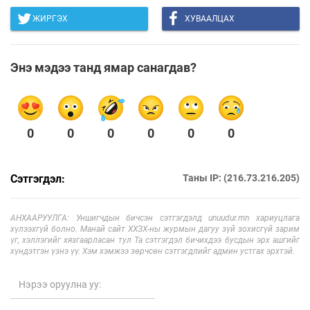
ЖИРГЭХ
ХУВААЛЦАХ
Энэ мэдээ танд ямар санагдав?
0
0
0
0
0
0
Сэтгэгдэл:
Таны IP: (216.73.216.205)
АНХААРУУЛГА: Уншигчдын бичсэн сэтгэгдэлд unuudur.mn хариуцлага
хүлээхгүй болно. Манай сайт ХХЗХ-ны журмын дагуу зүй зохисгүй зарим
үг, хэллэгийг хязгаарласан тул Та сэтгэгдэл бичихдээ бусдын эрх ашгийг
хүндэтгэн үзнэ үү. Хэм хэмжээ зөрчсөн сэтгэгдлийг админ устгах эрхтэй.