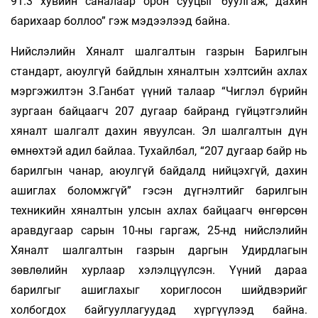
91.3 хувийн саналаар орон сууцыг буулгаж, дахин
барихаар боллоо” гэж мэдээлээд байна.
Нийслэлийн Хяналт шалгалтын газрын Барилгын
стандарт, аюулгүй байдлын хяналтын хэлтсийн ахлах
мэргэжилтэн З.Ганбат үүний талаар “Чиглэл бүрийн
зургаан байцаагч 207 дугаар байранд гүйцэтгэлийн
хяналт шалгалт дахин явуулсан. Эл шалгалтын дүн
өмнөхтэй адил байлаа. Тухайлбал, “207 дугаар байр нь
барилгын чанар, аюулгүй байдалд нийцэхгүй, дахин
ашиглах боломжгүй” гэсэн дүгнэлтийг барилгын
техникийн хяналтын улсын ахлах байцаагч өнгөрсөн
аравдугаар сарын 10-ны гаргаж, 25-нд нийслэлийн
Хяналт шалгалтын газрын даргын Удирдлагын
зөвлөлийн хурлаар хэлэлцүүлсэн. Үүний дараа
барилгыг ашиглахыг хориглосон шийдвэрийг
холбогдох байгууллагуудад хүргүүлээд байна.