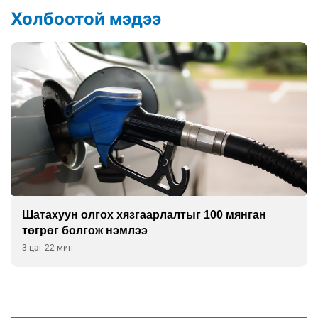
Холбоотой мэдээ
Шатахуун олгох хязгаарлалтыг 100 мянган
төгрөг болгож нэмлээ
3 цаг 22 мин