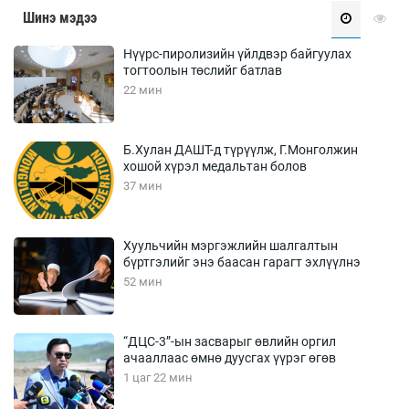
Шинэ мэдээ
Нүүрс-пиролизийн үйлдвэр байгуулах
тогтоолын төслийг батлав
22 мин
Б.Хулан ДАШТ-д түрүүлж, Г.Монголжин
хошой хүрэл медальтан болов
37 мин
Хуульчийн мэргэжлийн шалгалтын
бүртгэлийг энэ баасан гарагт эхлүүлнэ
52 мин
“ДЦС-3”-ын засварыг өвлийн оргил
ачааллаас өмнө дуусгах үүрэг өгөв
1 цаг 22 мин