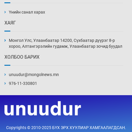
Монголчуудын сэтгэлийн боловсрол
“ширгэж” байна
Үнийн санал харах
3 цаг 52 мин
ХАЯГ
Их зохиолчийн уран бүтээл, туурвил зүйн
онцлогийг олон улсын судлаачид хэлэлцлээ
Монгол Улс, Улаанбаатар 14200, Сүхбаатар дүүрэг 8-р
2026-08-07
хороо, Алтангэрэлийн гудамж, Улаанбаатар зочид буудал
ХОЛБОО БАРИХ
19 байршилд цахилгаан автомашин
цэнэглэх станц байгууллаа
unuudur@mongolnews.mn
2026-08-07
976-11-330801
Циклоспора шимэгчээс үүдэлтэй гэдэсний
халдвар дэгдэж болзошгүй
2026-08-07
Сэтгэцийн эрүүл мэндэд “санаа тавих” олон
Copyrights © 2010-2025 БҮХ ЭРХ ХУУЛИАР ХАМГААЛАГДСАН.
улсын хурал зохион байгуулна