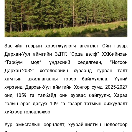
Засгийн газрын хэрэгжүүлэгч агентлаг Ойн газар,
Дархан-Уул аймгийн ЗДТГ, “Орда вэлф” ХХК-ийнхан
“Тэрбум мод” үндэсний хөдөлгөөн, “Ногоон
Дархан-2032” хөтөлбөрийн хүрээнд гурван талт
хамтын ажиллагааны гэрээ байгууллаа. Үүний
хүрээнд Дархан-Уул аймгийн Хонгор сумд 2025-2027
онд 1059 га талбайд ойн зурвас байгуулж, Хараа
голын эрэг дагуух 109 га газарт татмын ойжуулалт
хийхээр төлөвлөжээ.
Уур амьсгалын өөрчлөлт, хуурайшилтын нөлөөгөөр