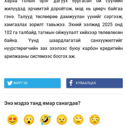
Хараа голын эрэг дагуух бургасан ой сүүлийн
жилүүдэд эрчимтэй доройтож, мод нь цөөрч байгаа
гэнэ. Талууд төслөөрөө дамжуулан үүнийг сэргээж,
хамгаалах зорилт тавьжээ. Эхний ээлжид 2025 онд
102 га талбайд татмын ойжуулалт хийхээр төлөвлөсөн
байна. Үүнд шаардлагатай санхүүжилтийг
нүүрстөрөгчийн зах зээлээс буюу карбон кредитийн
арилжааны системээс босгох аж.
ЖИРГЭХ
ХУВААЛЦАХ
Энэ мэдээ танд ямар санагдав?