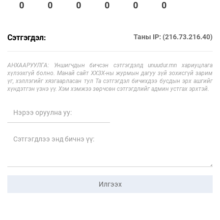
0
0
0
0
0
0
Сэтгэгдэл:
Таны IP: (216.73.216.40)
АНХААРУУЛГА: Уншигчдын бичсэн сэтгэгдэлд unuudur.mn хариуцлага
хүлээхгүй болно. Манай сайт ХХЗХ-ны журмын дагуу зүй зохисгүй зарим
үг, хэллэгийг хязгаарласан тул Та сэтгэгдэл бичихдээ бусдын эрх ашгийг
хүндэтгэн үзнэ үү. Хэм хэмжээ зөрчсөн сэтгэгдлийг админ устгах эрхтэй.
Илгээх