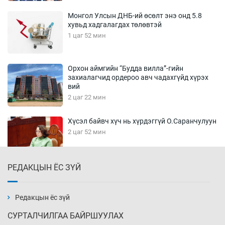
Монгол Улсын ДНБ-ий өсөлт энэ онд 5.8
хувьд хадгалагдах төлөвтэй
1 цаг 52 мин
Орхон аймгийн “Будда вилла”-гийн
захиалагчид ордероо авч чадахгүйд хүрэх
вий
2 цаг 22 мин
Хүсэл байвч хүч нь хүрдэггүй О.Саранчулуун
2 цаг 52 мин
РЕДАКЦЫН ЁС ЗҮЙ
Шатахуун олгох хязгаарлалтыг 100 мянган
төгрөг болгож нэмлээ
3 цаг 22 мин
Редакцын ёс зүй
СУРТАЛЧИЛГАА БАЙРШУУЛАХ