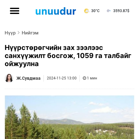
30°C
3593.87
$
Нүүр
Нийгэм
Нүүрстөрөгчийн зах зээлээс
санхүүжилт босгож, 1059 га талбайг
ойжуулна
Ж.Сувдмаа
2024-11-25 13:00
1 мин