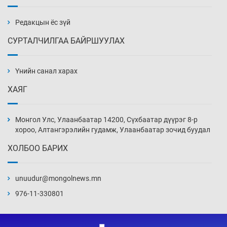
бэлтгэл базаахаар хилийн дээс алхлаа
20 цаг 33 мин
Редакцын ёс зүй
СУРТАЛЧИЛГАА БАЙРШУУЛАХ
АНУ-ын Цэргийн кибер командлалаын
ажилтнууд амиа хорлох явдал эрс
нэмэгджээ
Үнийн санал харах
20 цаг 41 мин
ХАЯГ
Монголын шигшээ Хонконгийн багийг ялж,
эхний хожлоо авлаа
Монгол Улс, Улаанбаатар 14200, Сүхбаатар дүүрэг 8-р
21 цаг 3 мин
хороо, Алтангэрэлийн гудамж, Улаанбаатар зочид буудал
ХОЛБОО БАРИХ
Техникийн өндөр үзүүлэлттэй агаарын хөлөг
худалдан авах хүсэлтээ уламжлав
unuudur@mongolnews.mn
21 цаг 33 мин
976-11-330801
“Шатахууны бус, бодлогын хомсдол
нүүрлээд байна”