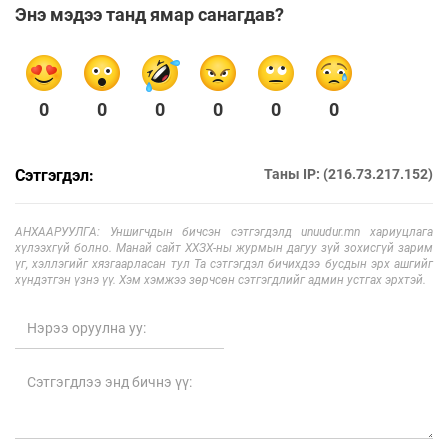
Энэ мэдээ танд ямар санагдав?
0
0
0
0
0
0
Сэтгэгдэл:
Таны IP: (216.73.217.152)
АНХААРУУЛГА: Уншигчдын бичсэн сэтгэгдэлд unuudur.mn хариуцлага
хүлээхгүй болно. Манай сайт ХХЗХ-ны журмын дагуу зүй зохисгүй зарим
үг, хэллэгийг хязгаарласан тул Та сэтгэгдэл бичихдээ бусдын эрх ашгийг
хүндэтгэн үзнэ үү. Хэм хэмжээ зөрчсөн сэтгэгдлийг админ устгах эрхтэй.