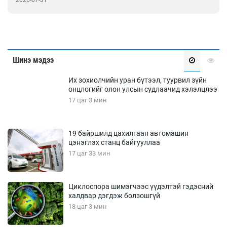
2026-07-31
Шинэ мэдээ
Их зохиолчийн уран бүтээл, туурвил зүйн
онцлогийг олон улсын судлаачид хэлэлцлээ
17 цаг 3 мин
19 байршилд цахилгаан автомашин
цэнэглэх станц байгууллаа
17 цаг 33 мин
Циклоспора шимэгчээс үүдэлтэй гэдэсний
халдвар дэгдэж болзошгүй
18 цаг 3 мин