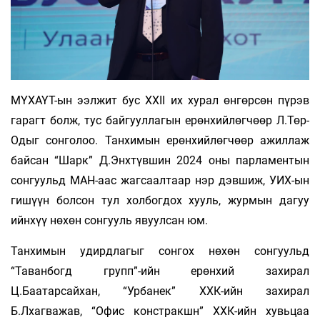
МҮХАҮТ-ын ээлжит бус XXII их хурал өнгөрсөн пүрэв
гарагт болж, тус байгууллагын ерөнхийлөгчөөр Л.Төр-
Одыг сонголоо. Танхимын ерөнхийлөгчөөр ажиллаж
байсан “Шарк” Д.Энхтүвшин 2024 оны парламентын
сонгуульд МАН-аас жагсаалтаар нэр дэвшиж, УИХ-ын
гишүүн болсон тул холбогдох хууль, журмын дагуу
ийнхүү нөхөн сонгууль явуулсан юм.
Танхимын удирдлагыг сонгох нөхөн сонгуульд
“Таванбогд групп”-ийн ерөнхий захирал
Ц.Баатарсайхан, “Урбанек” ХХК-ийн захирал
Б.Лхагважав, “Офис констракшн” ХХК-ийн хувьцаа