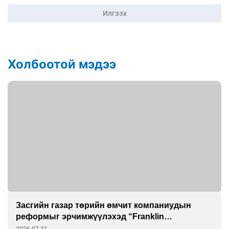
Илгээх
Холбоотой мэдээ
Засгийн газар төрийн өмчит компаниудын
реформыг эрчимжүүлэхэд “Franklin
Templeton”-той хамтарна