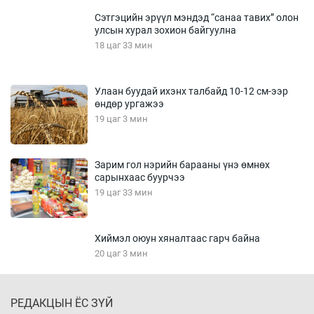
Сэтгэцийн эрүүл мэндэд “санаа тавих” олон
улсын хурал зохион байгуулна
18 цаг 33 мин
Улаан буудай ихэнх талбайд 10-12 см-ээр
өндөр ургажээ
19 цаг 3 мин
Зарим гол нэрийн барааны үнэ өмнөх
сарынхаас буурчээ
19 цаг 33 мин
Хиймэл оюун хяналтаас гарч байна
20 цаг 3 мин
РЕДАКЦЫН ЁС ЗҮЙ
Эмэгтэйчүүд Бээжин, эрэгтэйчүүд Японд