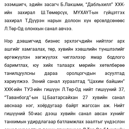
эзэмшигч, эдийн засагч Б.Лакшми, “Дабльхилл” ХХК-
ийн захирал Ш.Төмөрсүх, МҮХАҮТ-ын гүйцэтгэх
захирал Т.Дүүрэн нарын долоон хүн өрсөлдсөнөөс
Л.Төр-Од олонхын санал авчээ.
Нэр дэвшигчид бизнес эрхлэгчдийн нийтлэг арх
ашгийг хамгаалах, төр, хувийн хэвшлийн түншлэлийг
өргөжүүлэн хөгжүүлэх чиглэлээр ямар бодлого
баримтлах, юу хийх талаарх мөрийн хөтөлбөрөө
танилцуулсны дараа оролцогчдын асуултад
хариулжээ. Эхний санал хураалтад “Цахим байшин”
ХХК-ийн ТУЗ-ийн гишүүн Л.Төр-Од нийт гишүүний 37,
“Таванбогд”-ын Ц.Баатарсайхан 27 хувийн санал
авснаар нэг, хоёрдугаар байрт жагссан аж. Нийт
гишүүний 50-иас дээш хувийн санал авсан хүнийг
танхимын удирдлагаар батламжлах заалтыг үндэслэн