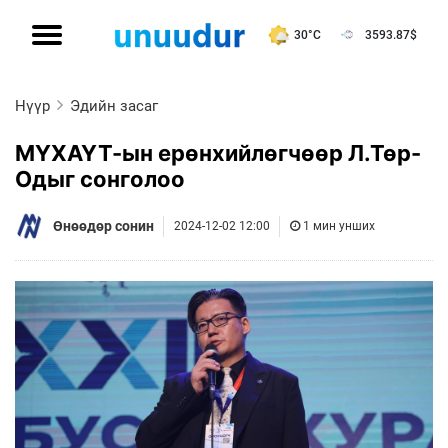
30°C
3593.87
$
Нүүр
Эдийн засаг
МҮХАҮТ-ын ерөнхийлөгчөөр Л.Төр-
Одыг сонголоо
Өнөөдөр сонин
2024-12-02 12:00
1 мин унших