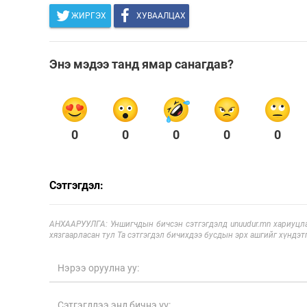
ЖИРГЭХ
ХУВААЛЦАХ
Энэ мэдээ танд ямар санагдав?
0
0
0
0
0
Сэтгэгдэл:
АНХААРУУЛГА: Уншигчдын бичсэн сэтгэгдэлд unuudur.mn хариуцла
хязгаарласан тул Та сэтгэгдэл бичихдээ бусдын эрх ашгийг хүндэтг