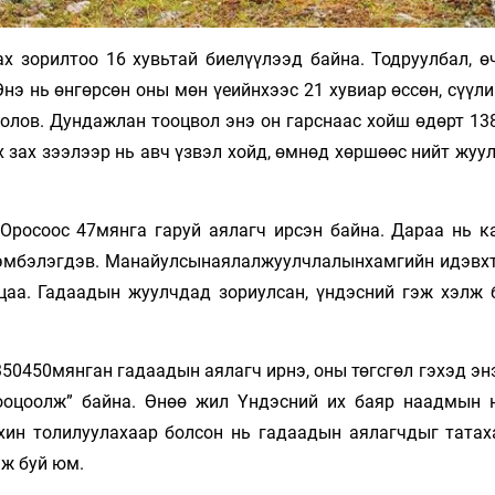
х зорилтоо 16 хувьтай биелүүлээд байна. Тодруулбал, ө
нэ нь өнгөрсөн оны мөн үеийнхээс 21 хувиар өссөн, сүүл
болов. Дундажлан тооцвол энэ он гарснаас хойш өдөрт 13
 зах зээлээр нь авч үзвэл хойд, өмнөд хөршөөс нийт жуу
Оросоос 47мянга гаруй аялагч ирсэн байна. Дараа нь ка
эрэмбэлэгдэв. Манайулсынаялалжуулчлалынхамгийн идэвхт
ацаа. Гадаадын жуулчдад зориулсан, үндэсний гэж хэлж 
0450мянган гадаадын аялагч ирнэ, оны төгсгөл гэхэд энэ
ооцоолж” байна. Өнөө жил Үндэсний их баяр наадмын 
хин толилуулахаар болсон нь гадаадын аялагчдыг татах
эж буй юм.