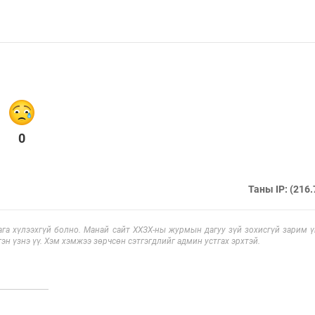
0
Таны IP: (216.
га хүлээхгүй болно. Манай сайт ХХЗХ-ны журмын дагуу зүй зохисгүй зарим үг
эн үзнэ үү. Хэм хэмжээ зөрчсөн сэтгэгдлийг админ устгах эрхтэй.