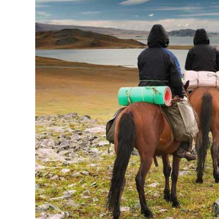
126-гийн НЭГ
Ертөнц
Спорт
Нийгэм
Бөх
Техник технологи
Сагсан бөмбөг
Шинжлэх ухаан
Хөлбөмбөг
Сонин хачин
Олимпын төрөл
Дэлхийн монгол
Тулааны спорт
Олимпын бус төр