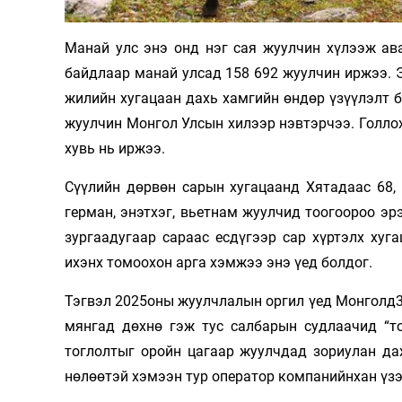
Олимп 2024
Манай улс энэ онд нэг сая жуулчин хүлээж ава
байдлаар манай улсад 158 692 жуулчин иржээ. Э
жилийн хугацаан дахь хамгийн өндөр үзүүлэлт 
жуулчин Монгол Улсын хилээр нэвтэрчээ. Голлох
хувь нь иржээ.
Сүүлийн дөрвөн сарын хугацаанд Хятадаас 68, 
герман, энэтхэг, вьетнам жуулчид тоогоороо 
зургаадугаар сараас есдүгээр сар хүртэлх хуг
ихэнх томоохон арга хэмжээ энэ үед болдог.
Тэгвэл 2025оны жуулчлалын оргил үед Монголд35
мянгад дөхнө гэж тус салбарын судлаачид “т
тоглолтыг оройн цагаар жуулчдад зориулан да
нөлөөтэй хэмээн тур оператор компанийнхан үз