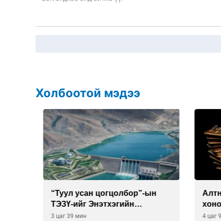
Холбоотой мэдээ
“Туул усан цогцолбор”-ын
Алтны
буй
ТЭЗҮ-ийг Энэтхэгийн
хоног
компанид хариуцуулжээ
хүрэв
3 цаг 39 мин
4 цаг 9 м