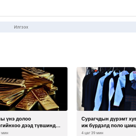
Илгээх
 үнэ долоо
Сурагчдын дүрэмт хув
ийнхоо дээд түвшинд
иж бүрдэлд поло цамц
орууллаа
ин
4 цаг 39 мин