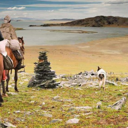
Ханш
Хэрэг з
Эрэлттэй мэдээ
Эрүүл м
Хууль ёс
Хүмүүс
Албаны 
Бусад
Life style
Ярилцл
Зөвлөгөө
Хоймор
Өнөөдрийн тухай
Уншигч-
өл