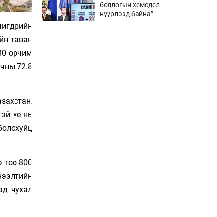
бодлогын хомсдол
нүүрлээд байна”
2 цаг 39 мин
чигдрийн
ийн таван
Дөрвөн чиглэлд шөнийн
80 орчим
автобус иргэдэд
үйлчилж буй гэв
лчны 72.8
3 цаг 9 мин
“Туул усан цогцолбор”-ын
захстан,
ТЭЗҮ-ийг Энэтхэгийн
эй үе нь
компанид хариуцуулжээ
3 цаг 39 мин
болохуйц
Алтны үнэ долоо
хоногийнхоо дээд
 тоо 800
түвшинд хүрэв
нээлтийн
4 цаг 9 мин
ад чухал
Сурагчдын дүрэмт
хувцасны иж бүрдэлд