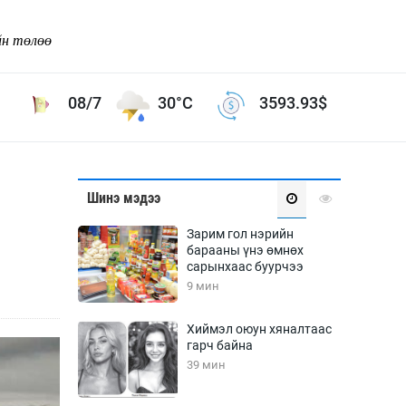
йн төлөө
08/7
30°C
3593.93
$
Соёл урлаг
Шинэ мэдээ
ой хөгжлийн зорилго -
Сонгодог урлаг
Зарим гол нэрийн
Ардын урлаг
барааны үнэ өмнөх
сарынхаас буурчээ
Дүрслэх урлаг
9 мин
Өв соёл
таг
Кино урлаг
Хиймэл оюун хяналтаас
гарч байна
 орчин
Цирк
39 мин
ол
Рок поп, хип хоп
энд