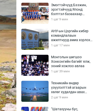
Урлагтай яриа
Эмэгтэйчүүд Бээжин,
өрчил
эрэгтэйчүүд Японд
бэлтгэл базаахаар
энд-Эрхэм баян
хилийн дээс алхлаа
1 цаг 9 мин
АНУ-ын Цэргийн кибер
командлалаын
хүний үг
ажилтнууд амиа хорлох
явдал эрс нэмэгджээ
1 цаг 17 мин
Монголын шигшээ
Хонконгийн багийг ялж,
ага
Бусад
эхний хожлоо авлаа
1 цаг 39 мин
Фото
сурвалжлагч
Видео
Техникийн өндөр
Инфографик
үзүүлэлттэй агаарын
хөлөг худалдан авах
Санал асуулга
хүсэлтээ уламжлав
2 цаг 9 мин
“Шатахууны бус,