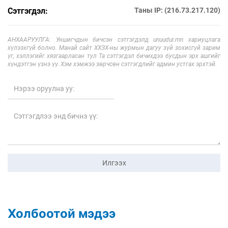
Сэтгэгдэл:
Таны IP: (216.73.217.120)
АНХААРУУЛГА: Уншигчдын бичсэн сэтгэгдэлд unuudur.mn хариуцлага
хүлээхгүй болно. Манай сайт ХХЗХ-ны журмын дагуу зүй зохисгүй зарим
үг, хэллэгийг хязгаарласан тул Та сэтгэгдэл бичихдээ бусдын эрх ашгийг
хүндэтгэн үзнэ үү. Хэм хэмжээ зөрчсөн сэтгэгдлийг админ устгах эрхтэй.
Илгээх
Холбоотой мэдээ