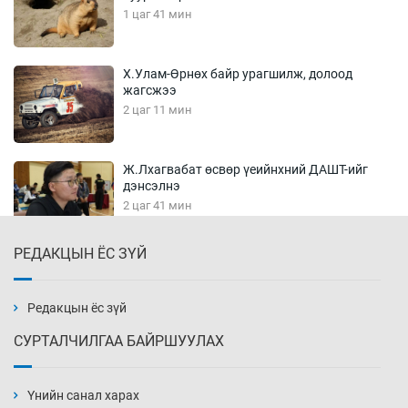
1 цаг 41 мин
Х.Улам-Өрнөх байр урагшилж, долоод
жагсжээ
2 цаг 11 мин
Ж.Лхагвабат өсвөр үеийнхний ДАШТ-ийг
дэнсэлнэ
2 цаг 41 мин
РЕДАКЦЫН ЁС ЗҮЙ
Иран тэсэж үлдсэн ч удаан хугацаанд хүнд
үеийг туулна
3 цаг 11 мин
Редакцын ёс зүй
СУРТАЛЧИЛГАА БАЙРШУУЛАХ
Боловсролын зээлийн сангаар гадаадад
суралцагчдын амьжиргааны зардлын
хэмжээг шинэчлэн тогтоох нь
Үнийн санал харах