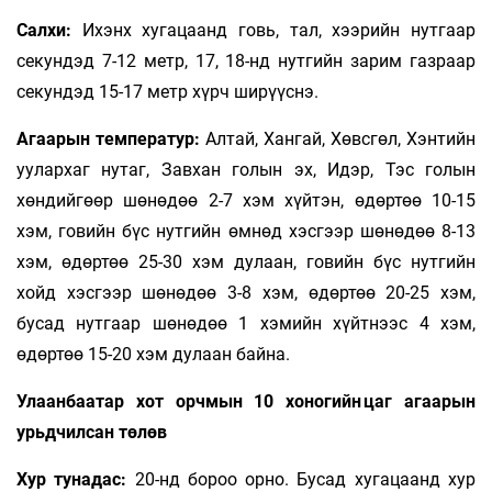
Салхи:
Ихэнх хугацаанд говь, тал, хээрийн нутгаар
секундэд 7-12 метр, 17, 18-нд нутгийн зарим газраар
секундэд 15-17 метр хүрч ширүүснэ.
Агаарын температур:
Алтай, Хангай, Хөвсгөл, Хэнтийн
уулархаг нутаг, Завхан голын эх, Идэр, Тэс голын
хөндийгөөр шөнөдөө 2-7 хэм хүйтэн, өдөртөө 10-15
хэм, говийн бүс нутгийн өмнөд хэсгээр шөнөдөө 8-13
хэм, өдөртөө 25-30 хэм дулаан, говийн бүс нутгийн
хойд хэсгээр шөнөдөө 3-8 хэм, өдөртөө 20-25 хэм,
бусад нутгаар шөнөдөө 1 хэмийн хүйтнээс 4 хэм,
өдөртөө 15-20 хэм дулаан байна.
Улаанбаатар хот орчмын 10 хоногийн цаг агаарын
урьдчилсан төлөв
Хур тунадас:
20-нд бороо орно. Бусад хугацаанд хур