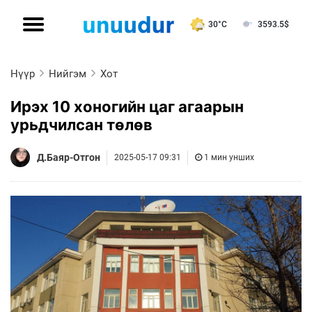
30°C
3593.5
$
Нүүр
Нийгэм
Хот
Ирэх 10 хоногийн цаг агаарын
урьдчилсан төлөв
Д.Баяр-Отгон
2025-05-17 09:31
1 мин унших