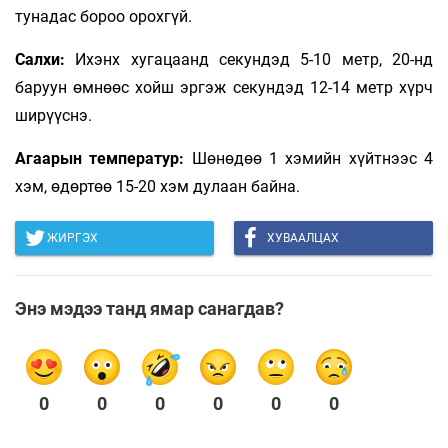
тунадас бороо орохгүй.
Салхи:
Ихэнх хугацаанд секундэд 5-10 метр, 20-нд
баруун өмнөөс хойш эргэж секундэд 12-14 метр хүрч
ширүүснэ.
Агаарын температур:
Шөнөдөө 1 хэмийн хүйтнээс 4
хэм, өдөртөө 15-20 хэм дулаан байна.
ЖИРГЭХ
ХУВААЛЦАХ
Энэ мэдээ танд ямар санагдав?
0
0
0
0
0
0