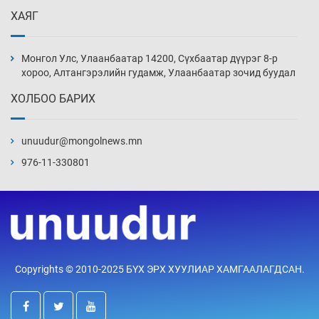
3 цаг 41 мин
ХАЯГ
Монголын баг Абу Дабид медалийн хур
буулгаж байна
Монгол Улс, Улаанбаатар 14200, Сүхбаатар дүүрэг 8-р
4 цаг 11 мин
хороо, Алтангэрэлийн гудамж, Улаанбаатар зочид буудал
ХОЛБОО БАРИХ
Б.Учрал, Ё.Пүрэвдаш нар Азийн АШТ-д
мөнгө, хүрэл медаль хүртэв
unuudur@mongolnews.mn
4 цаг 38 мин
976-11-330801
Нөөцийн махны худалдаа, борлуулалтыг
хянах систем нэвтрүүлнэ
4 цаг 41 мин
Эрүүл мэндээс бусад салбарыг хэмнэлтийн
Copyrights © 2010-2025 БҮХ ЭРХ ХУУЛИАР ХАМГААЛАГДСАН.
горимд шилжүүлэв
5 цаг 11 мин