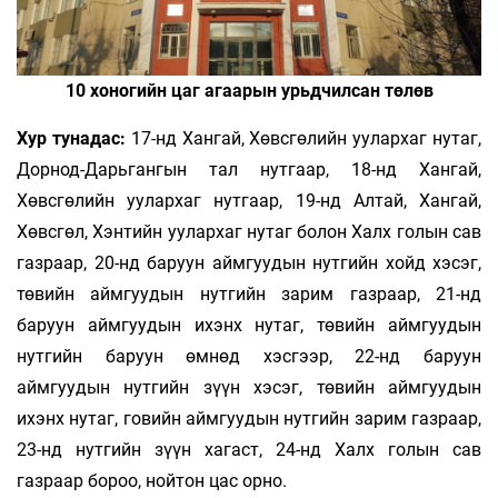
10 хоногийн цаг агаарын урьдчилсан төлөв
Хур тунадас:
17-нд Хангай, Хөвсгөлийн уулархаг нутаг,
Дорнод-Дарьгангын тал нутгаар, 18-нд Хангай,
Хөвсгөлийн уулархаг нутгаар, 19-нд Алтай, Хангай,
Хөвсгөл, Хэнтийн уулархаг нутаг болон Халх голын сав
газраар, 20-нд баруун аймгуудын нутгийн хойд хэсэг,
төвийн аймгуудын нутгийн зарим газраар, 21-нд
баруун аймгуудын ихэнх нутаг, төвийн аймгуудын
нутгийн баруун өмнөд хэсгээр, 22-нд баруун
аймгуудын нутгийн зүүн хэсэг, төвийн аймгуудын
ихэнх нутаг, говийн аймгуудын нутгийн зарим газраар,
23-нд нутгийн зүүн хагаст, 24-нд Халх голын сав
газраар бороо, нойтон цас орно.