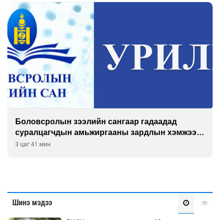
Боловсролын зээлийн сангаар гадаадад
суралцагчдын амьжиргааны зардлын хэмжээг
шинэчлэн тогтоох нь
3 цаг 41 мин
Шинэ мэдээ