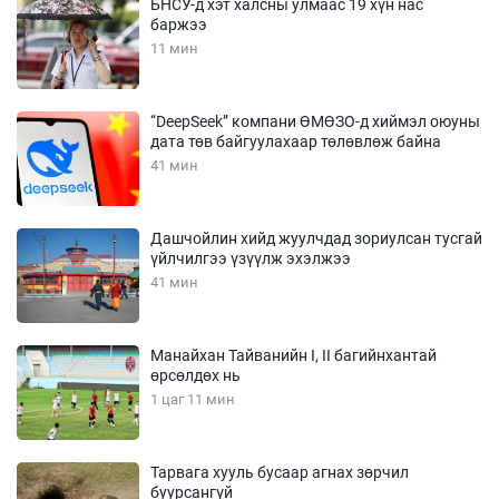
БНСУ-д хэт халсны улмаас 19 хүн нас
баржээ
11 мин
“DeepSeek” компани ӨМӨЗО-д хиймэл оюуны
дата төв байгуулахаар төлөвлөж байна
41 мин
Дашчойлин хийд жуулчдад зориулсан тусгай
үйлчилгээ үзүүлж эхэлжээ
41 мин
Манайхан Тайванийн I, II багийнхантай
өрсөлдөх нь
1 цаг 11 мин
Тарвага хууль бусаар агнах зөрчил
буурсангүй