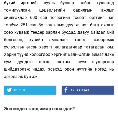
бүхий иргэнийг хууль бусаар албан тушаалд
томилуулсан, цэцэрлэгийн барилгын ажлыг
хийлгэхдээ 600 сая төгрөгийн төсөвт өртгийг нэг
тэрбум 251 сая болгон нэмэгдүүлж, нэг багц ажлыг
хоёр хувааж тендер зарлан бусдад давуу байдал бий
болгосон, хувийн эмнэлэгт тоног төхөөрөмж
хүлээлгэн өгсөн хэрэгт яллагдагчаар татагдсан юм.
Харин түүнд холбогдох хэргийг Баян-Өлгий аймаг дахь
сум дундын анхан шатны шүүх шударгаар
шийдвэрлэж чадах, эсэхэд орон нутгийн иргэд нь
эргэлзэж буй аж.
ЖИРГЭХ
ХУВААЛЦАХ
Энэ мэдээ танд ямар санагдав?