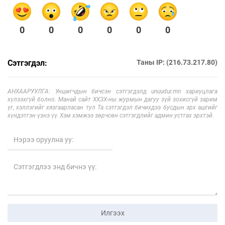
0
0
0
0
0
0
Сэтгэгдэл:
Таны IP: (216.73.217.80)
АНХААРУУЛГА: Уншигчдын бичсэн сэтгэгдэлд unuudur.mn хариуцлага
хүлээхгүй болно. Манай сайт ХХЗХ-ны журмын дагуу зүй зохисгүй зарим
үг, хэллэгийг хязгаарласан тул Та сэтгэгдэл бичихдээ бусдын эрх ашгийг
хүндэтгэн үзнэ үү. Хэм хэмжээ зөрчсөн сэтгэгдлийг админ устгах эрхтэй.
Илгээх