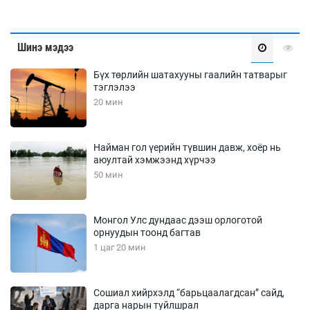
Шинэ мэдээ
Бүх төрлийн шатахууны гаалийн татварыг
тэглэлээ
20 мин
Найман гол үерийн түвшин давж, хоёр нь
аюултай хэмжээнд хүрчээ
50 мин
Монгол Улс дундаас дээш орлоготой
орнуудын тоонд багтав
1 цаг 20 мин
Сошиал хийрхэлд “барьцаалагдсан” сайд,
дарга нарын туйлшрал