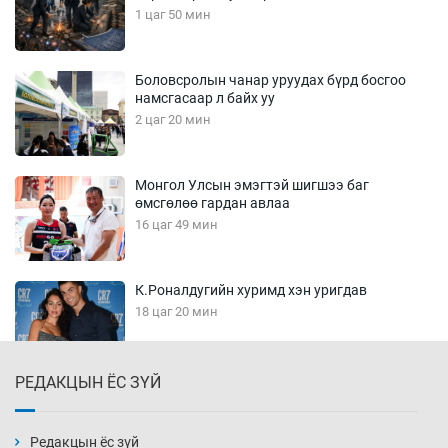
1 цаг 50 мин
Боловсролын чанар уруудах бүрд босгоо
намсгасаар л байх уу
2 цаг 20 мин
Монгол Улсын эмэгтэй шигшээ баг
өмсгөлөө гардан авлаа
16 цаг 49 мин
К.Роналдугийн хуримд хэн уригдав
18 цаг 20 мин
РЕДАКЦЫН ЁС ЗҮЙ
“Халзан бүрэгтэй” төслийн
байгууламжуудыг албадан буулгах
захирамж гаргажээ
Редакцын ёс зүй