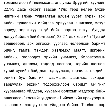
томилогдсон А.Гылымханд энэ удаа Эрүүгийн хуулийн
22.1-3 дахь хэсэгт заасан “Улс төрд нөлөө бүхий
нийтийн албан тушаалтан албан үүрэг, бүрэн эрх,
албан тушаалын байдлаа урвуулан ашиглаж, эсхүл
зориуд хэрэгжүүлэхгүй байж өөртөө, эсхүл бусдад
давуу байдал бий болгосон”, 23.2-1 дэх хэсгийн “Тусгай
зөвшөөрөл, эрх олгосон, үүргээс чөлөөлсөн баримт
бичиг, тамга, тэмдэг, хэвлэмэл маягт, иргэний,
албаны, жолоодох эрхийн үнэмлэх, боловсролын
үнэмлэх, диплом, гадаад паспорт, төрийн шагнал,
хүний хувийн байдлыг тодруулсан, гэрчилсэн, эдийн,
эдийн бус баялгийг эзэмших, ашиглах, захиран
зарцуулах эрхийг тодорхойлсон баримт бичгийг
хуурамчаар үйлдсэн, хуурамч болохыг мэдсээр байж
ашигласан” гэснийг үндэслэн Нийслэлийн прокурорын
газраас яллах дүгнэлт үйлдсэн байна. Тэрбээр нэр