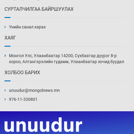
18 цаг 50 мин
СУРТАЛЧИЛГАА БАЙРШУУЛАХ
Бэлчээрийн ургамлын гарц нийт нутгийн 55
хувьд сайн байна
Үнийн санал харах
19 цаг 20 мин
ХАЯГ
Хэн, хаашаа, хэдээр
19 цаг 50 мин
Монгол Улс, Улаанбаатар 14200, Сүхбаатар дүүрэг 8-р
хороо, Алтангэрэлийн гудамж, Улаанбаатар зочид буудал
ХОЛБОО БАРИХ
Вашингтон мужийн Спокейн хотод дэгдсэн
түймэр 3200 орчим га талбай хамарчээ
unuudur@mongolnews.mn
20 цаг 20 мин
976-11-330801
Хөгжлийн бэрхшээлтэй иргэдэд зориулсан
Хууль зүйн про боно төв нээв
20 цаг 50 мин