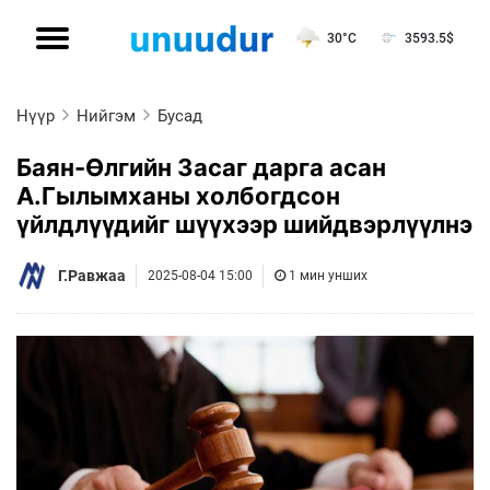
30°C
3593.5
$
Нүүр
Нийгэм
Бусад
Баян-Өлгийн Засаг дарга асан
А.Гылымханы холбогдсон
үйлдлүүдийг шүүхээр шийдвэрлүүлнэ
Г.Равжаа
2025-08-04 15:00
1 мин унших