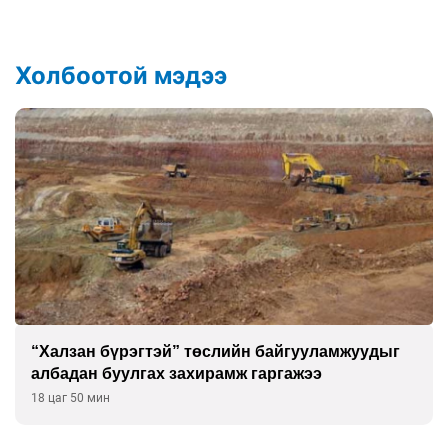
Холбоотой мэдээ
г
Бэлчээрийн ургамлын гарц нийт нутгийн 55
хувьд сайн байна
19 цаг 20 мин