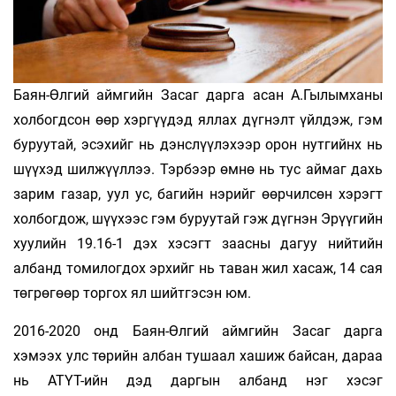
Баян-Өлгий аймгийн Засаг дарга асан А.Гылымханы
холбогдсон өөр хэргүүдэд яллах дүгнэлт үйлдэж, гэм
буруутай, эсэхийг нь дэнслүүлэхээр орон нутгийнх нь
шүүхэд шилжүүллээ. Тэрбээр өмнө нь тус аймаг дахь
зарим газар, уул ус, багийн нэрийг өөрчилсөн хэрэгт
холбогдож, шүүхээс гэм буруутай гэж дүгнэн Эрүүгийн
хуулийн 19.16-1 дэх хэсэгт заасны дагуу нийтийн
албанд томилогдох эрхийг нь таван жил хасаж, 14 сая
төгрөгөөр торгох ял шийтгэсэн юм.
2016-2020 онд Баян-Өлгий аймгийн Засаг дарга
хэмээх улс төрийн албан тушаал хашиж байсан, дараа
нь АТҮТ-ийн дэд даргын албанд нэг хэсэг