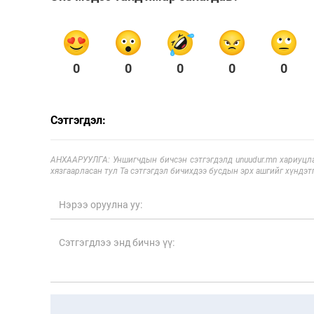
0
0
0
0
0
Сэтгэгдэл:
АНХААРУУЛГА: Уншигчдын бичсэн сэтгэгдэлд unuudur.mn хариуцла
хязгаарласан тул Та сэтгэгдэл бичихдээ бусдын эрх ашгийг хүндэтг