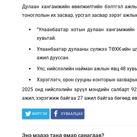
Дулаан хангамжийн өвөлжилтийн бэлтгэл ажлы
тоноглолын их засвар, урсгал засвар зэрэг ажлын
“Улаанбаатар хотын дулаан хангамжийн 
хувьтай.
Улаанбаатар дулааны сүлжээ ТӨХК-ийн шу
ажил дууссан.
Улс, нийслэлийн найман ажлын явц 48 хувь
Хэрэглэгч, орон сууцны конторын засвары
2025 онд нийслэлийн эрүүл мэндийн салбарт 92 
ажил, хэрэгжиж байгаа 27 ажил байгаа бөгөөд өв
ЖИРГЭХ
ХУВААЛЦАХ
Энэ мэдээ танд ямар санагдав?