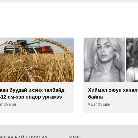
буудай ихэнх талбайд
Хиймэл оюун хяналтаас
см-ээр өндөр ургажээ
байна
 мин
9 цаг 35 мин
ИЛГАА БАЙРШУУЛАХ
ХАЯГ