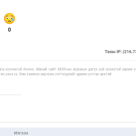
0
Таны IP: (216.7
га хүлээхгүй болно. Манай сайт ХХЗХ-ны журмын дагуу зүй зохисгүй зарим үг
эн үзнэ үү. Хэм хэмжээ зөрчсөн сэтгэгдлийг админ устгах эрхтэй.
Илгээх