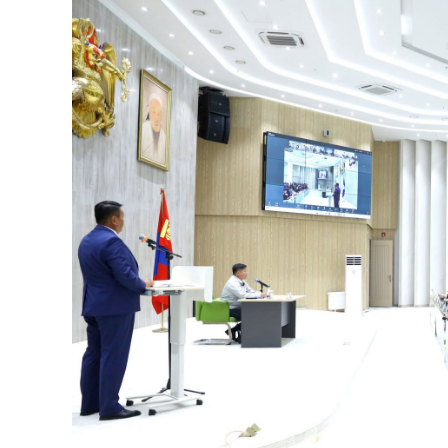
126-гийн НЭГ
Ертөнц
Спорт
Нийгэм
Бөх
Техник технологи
Сагсан бөмбөг
Шинжлэх ухаан
Хөлбөмбөг
Сонин хачин
Олимпын төрөл
Дэлхийн монгол
Тулааны спорт
Олимпын бус төр