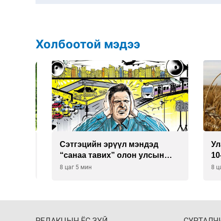
Холбоотой мэдээ
Сэтгэцийн эрүүл мэндэд
Улаан 
р
“санаа тавих” олон улсын
10-12 
хурал зохион байгуулна
8 цаг 5 мин
8 цаг 35
РЕДАКЦЫН ЁС ЗҮЙ
СУРТАЛЧ