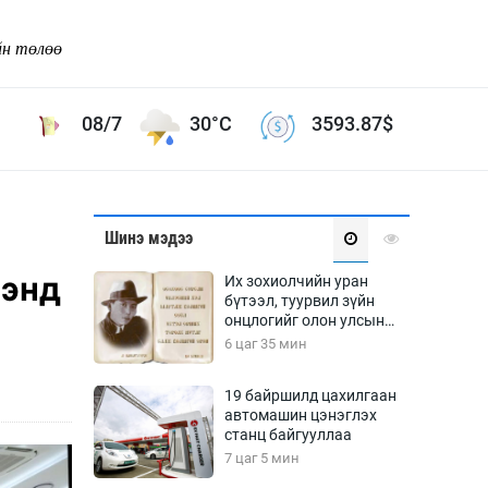
йн төлөө
08/7
30°C
3593.87
$
Соёл урлаг
Шинэ мэдээ
ой хөгжлийн зорилго -
Сонгодог урлаг
ээнд
Их зохиолчийн уран
Ардын урлаг
бүтээл, туурвил зүйн
онцлогийг олон улсын
Дүрслэх урлаг
судлаачид хэлэлцлээ
6 цаг 35 мин
Өв соёл
таг
Кино урлаг
19 байршилд цахилгаан
автомашин цэнэглэх
 орчин
Цирк
станц байгууллаа
ол
7 цаг 5 мин
Рок поп, хип хоп
энд