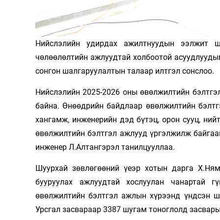
Олимп 2024
Нийслэлийн удирдах ажилтнуудын ээлжит шу
чөлөөлөлтийн ажлуудтай холбоотой асуудлуудыг
сонгон шалгаруулалтын талаар илтгэл сонслоо.
Нийслэлийн 2025-2026 оны өвөлжилтийн бэлтгэл
байна. Өнөөдрийн байдлаар өвөлжилтийн бэлтг
хангамж, инженерийн дэд бүтэц, орон сууц, ний
өвөлжилтийн бэлтгэл ажлууд үргэлжилж байгаа
инженер Л.Алтангэрэл танилцууллаа.
Шуурхай зөвлөгөөний үеэр хотын дарга Х.Ня
бууруулах ажлуудтай хослуулан чанартай гү
өвөлжилтийн бэлтгэл ажлын хүрээнд үндсэн шу
Урсгал засвараар 3387 шугам тоноглолд засвары