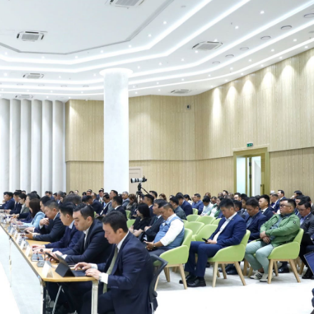
Ханш
Хэрэг з
Эрэлттэй мэдээ
Эрүүл м
Хууль ёс
Хүмүүс
Албаны 
Бусад
Life style
Ярилцл
Зөвлөгөө
Хоймор
Өнөөдрийн тухай
Уншигч-
өл