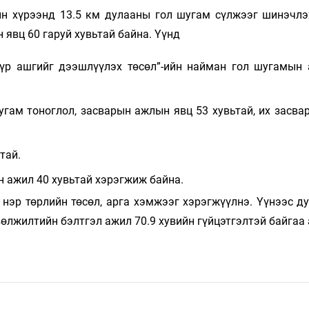
н хүрээнд 13.5 км дулааны гол шугам сүлжээг шинэчлэ
 явц 60 гаруй хувьтай байна. Үүнд
үр ашгийг дээшлүүлэх төсөл”-ийн найман гол шугамын
гам тоноглол, засварын ажлын явц 53 хувьтай, их засва
тай.
н ажил 40 хувьтай хэрэгжиж байна.
нэр төрлийн төсөл, арга хэмжээг хэрэгжүүлнэ. Үүнээс ду
өлжилтийн бэлтгэл ажил 70.9 хувийн гүйцэтгэлтэй байгаа 