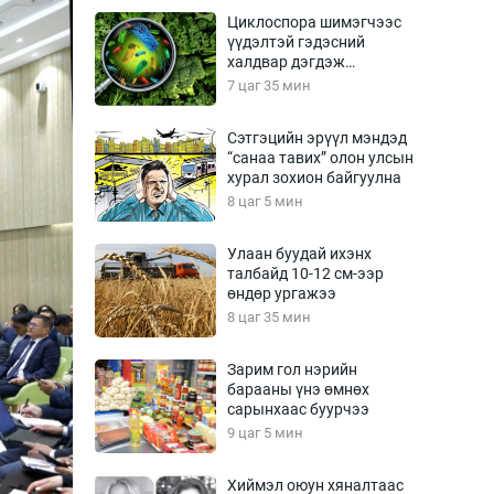
Урлагтай яриа
Циклоспора шимэгчээс
өрчил
үүдэлтэй гэдэсний
халдвар дэгдэж
энд-Эрхэм баян
болзошгүй
7 цаг 35 мин
Сэтгэцийн эрүүл мэндэд
“санаа тавих” олон улсын
хүний үг
хурал зохион байгуулна
8 цаг 5 мин
Улаан буудай ихэнх
талбайд 10-12 см-ээр
ага
Бусад
өндөр ургажээ
8 цаг 35 мин
Фото
сурвалжлагч
Видео
Зарим гол нэрийн
Инфографик
барааны үнэ өмнөх
сарынхаас буурчээ
Санал асуулга
9 цаг 5 мин
Хиймэл оюун хяналтаас