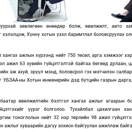
урхай зөвлөгөөн өнөөдөр болж, өвөлжилт, авто за
 хэлэлцэж, Хүннү хотын үзэл баримтлал боловсруулах ол
 хангах ажлын хүрээнд нийт 750 төсөл, арга хэмжээг хэ
эл ажил
63 хувийн
гүйцэтгэлтэй байгаа бөгөөд дулаан, ц
тийн аж ахуй, эрүүл мэнд, боловсрол гэх мэтчилэн салба
г УБЗАА-ны Хотын инженерийн дэд бүтцийн газрын дарга,
мбаатар өвөлжилтийн бэлтгэл хангах ажлыг агаарын б
йцэтгэхийг үүрэг болголоо. Тухайлбал цахилгаан ха
гам тоноглолын нийт 32 нэр төрлийн 98 ажил гүйцэтгэ
н ажлыг хуваарийн дагуу зохион байгуулан ажиллаж байг