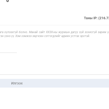
0
Таны IP: (216.7
га хүлээхгүй болно. Манай сайт ХХЗХ-ны журмын дагуу зүй зохисгүй зарим үг
эн үзнэ үү. Хэм хэмжээ зөрчсөн сэтгэгдлийг админ устгах эрхтэй.
Илгээх