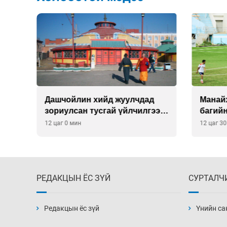
О-
Дашчойлин хийд жуулчдад
Манайх
зориулсан тусгай үйлчилгээ
багий
үзүүлж эхэлжээ
12 цаг 0 мин
12 цаг 3
РЕДАКЦЫН ЁС ЗҮЙ
СУРТАЛЧ
Редакцын ёс зүй
Үнийн са