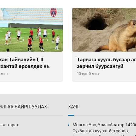
ан Тайванийн I, II
Тарвага хууль бусаар а
нхантай өрсөлдөх нь
зөрчил буурсангүй
0 мин
13 цаг 0 мин
ИЛГАА БАЙРШУУЛАХ
ХАЯГ
нал харах
Монгол Улс, Улаанбаатар 1420
Сүхбаатар дүүрэг 8-р хороо,