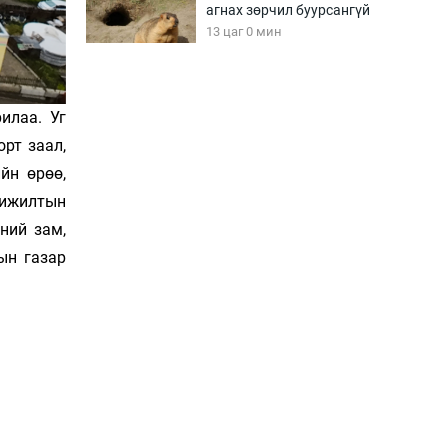
агнах зөрчил буурсангүй
13 цаг 0 мин
Х.Улам-Өрнөх байр
урагшилж, долоод
илаа. Уг
жагсжээ
рт заал,
13 цаг 30 мин
йн өрөө,
ижилтын
Ж.Лхагвабат өсвөр
үеийнхний ДАШТ-ийг
ний зам,
дэнсэлнэ
ын газар
14 цаг 0 мин
Иран тэсэж үлдсэн ч
удаан хугацаанд хүнд
үеийг туулна
14 цаг 30 мин
Боловсролын зээлийн
сангаар гадаадад