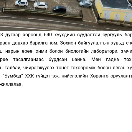
8 дугаар хороонд 640 хүүхдийн суудалтай сургууль бар
урван давхар барилга юм. Зохион байгуулалтын хувьд спо
гш нарын өрөө, хими болон биологийн лаборатори, эмчи
өө тасалгаанаас бүрдсэн байна. Мөн гадна тох
н талбай, чийрэгжүүлэх тоног төхөөрөмж болон явган хү
г “Бумбод” ХХК гүйцэтгэж, нийслэлийн Хөрөнгө оруулалт
ажиллалаа.