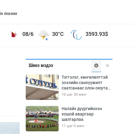
йн төлөө
08/6
30°C
3593.93
$
Соёл урлаг
Шинэ мэдээ
ой хөгжлийн зорилго -
Сонгодог урлаг
Тэтгэлэг, хөнгөлөлттэй
Ардын урлаг
зээлийн санхүүжилт
саатсанаас олон оюутан
Дүрслэх урлаг
төлбөрийн дарамтад
10 цаг 30 мин
Өв соёл
оров
таг
Кино урлаг
Налайх дүүргийнхэн
хошой аваргаар
 орчин
Цирк
шалгарлаа
ол
11 цаг 0 мин
Рок поп, хип хоп
энд