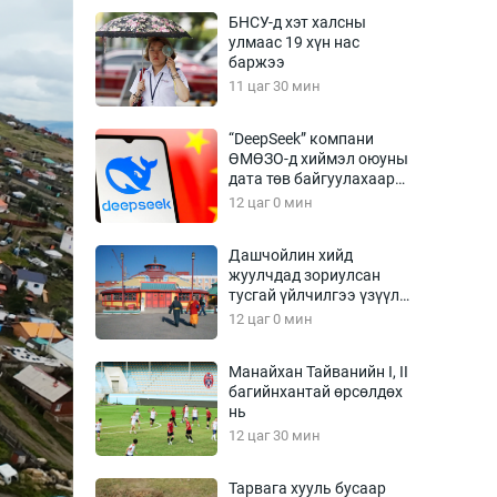
Урлагтай яриа
БНСУ-д хэт халсны
өрчил
улмаас 19 хүн нас
баржээ
энд-Эрхэм баян
11 цаг 30 мин
“DeepSeek” компани
ӨМӨЗО-д хиймэл оюуны
хүний үг
дата төв байгуулахаар
төлөвлөж байна
12 цаг 0 мин
Дашчойлин хийд
жуулчдад зориулсан
ага
Бусад
тусгай үйлчилгээ үзүүлж
эхэлжээ
12 цаг 0 мин
Фото
сурвалжлагч
Видео
Манайхан Тайванийн I, II
Инфографик
багийнхантай өрсөлдөх
нь
Санал асуулга
12 цаг 30 мин
Тарвага хууль бусаар