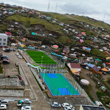
Ханш
Хэрэг з
Эрэлттэй мэдээ
Эрүүл м
Хууль ёс
Хүмүүс
Албаны 
Бусад
Life style
Ярилцл
Зөвлөгөө
Хоймор
Өнөөдрийн тухай
Уншигч-
өл