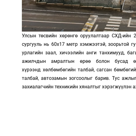
Олимп 2024
Улсын төсвийн хөрөнгө оруулалтаар СХД-ийн 2
сургууль нь 60х17 метр хэмжээтэй, зоорьтой г
урлагийн заал, хичээлийн анги танхимууд, ба
ажилчдын амралтын өрөө болон бусад өр
хүрээнд хөлбөмбөгийн талбай, сагсан бөмбөгий
талбай, автозамын зогсоолыг барив. Тус ажлы
захиалагчийн техникийн хяналтыг хэрэгжүүлэн 