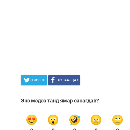
ЖИРГЭХ
ХУВААЛЦАХ
Энэ мэдээ танд ямар санагдав?