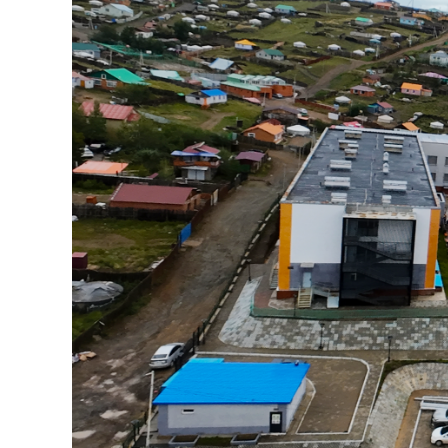
126-гийн НЭГ
Ертөнц
Спорт
Нийгэм
Бөх
Техник технологи
Сагсан бөмбөг
Шинжлэх ухаан
Хөлбөмбөг
Сонин хачин
Олимпын төрөл
Дэлхийн монгол
Тулааны спорт
Олимпын бус төр