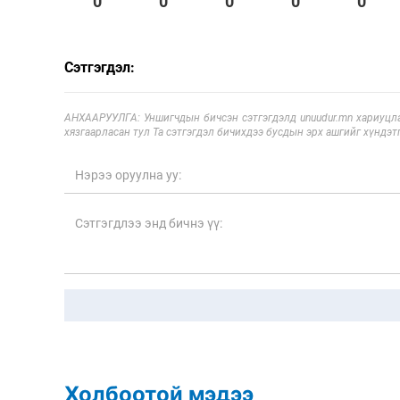
0
0
0
0
0
Сэтгэгдэл:
АНХААРУУЛГА: Уншигчдын бичсэн сэтгэгдэлд unuudur.mn хариуцла
хязгаарласан тул Та сэтгэгдэл бичихдээ бусдын эрх ашгийг хүндэтг
Холбоотой мэдээ