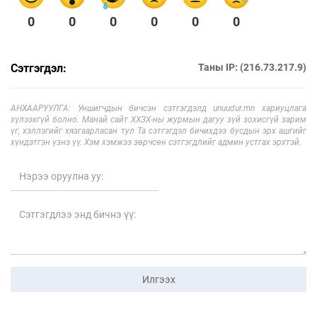
0
0
0
0
0
0
Сэтгэгдэл:
Таны IP: (216.73.217.9)
АНХААРУУЛГА: Уншигчдын бичсэн сэтгэгдэлд unuudur.mn хариуцлага
хүлээхгүй болно. Манай сайт ХХЗХ-ны журмын дагуу зүй зохисгүй зарим
үг, хэллэгийг хязгаарласан тул Та сэтгэгдэл бичихдээ бусдын эрх ашгийг
хүндэтгэн үзнэ үү. Хэм хэмжээ зөрчсөн сэтгэгдлийг админ устгах эрхтэй.
Илгээх