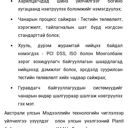
Харилцагчдад шинэ үйлчилгээг богино
хугацаанд нэвтрүүлэх боломжийг нэмэгдүүлэх;
Чанарын процесс сайжрах - Тестийн төлөвлөлт,
хэрэгжилт, тайлагналын шат бүрд нэгдсэн
стандарттай болох;
Хууль, дүрэм журамтай нийцэх байдал
нэмэгдэх - PCI DSS, ISO болон Монголбанк
зэрэг зохицуулагч байгууллагын шаардлагад
нийцэхэд дэмжлэг болох, эрсдэлд суурилсан
тестийн төлөвлөлт хийх чадвар сайжрах;
Гуравдагч байгууллагуудын системүүдийг
чанарын өндөр шалгуураар шалгаж нэвтрүүлэх
гэх мэт.
Австрали улсын Мэдээллийн технологийн чиглэлээр
үйлчилгээ үзүүлдэг олон улсын үнэлгээний Planit