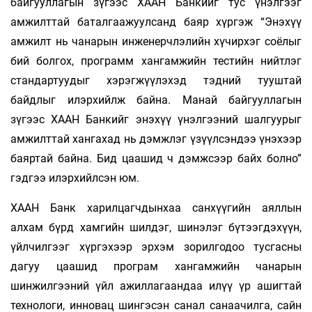
байгууллагын зүгээс ХААН Банкийг тус үнэлгээг
амжилттай баталгаажуулсанд баяр хүргэж “Энэхүү
амжилт нь чанарын инженерчлэлийн хүчирхэг соёлыг
бий болгох, программ хангамжийн тестийн нийтлэг
стандартуудыг хэрэгжүүлэхэд тэдний тууштай
байдлыг илэрхийлж байна. Манай байгууллагын
зүгээс ХААН Банкийг энэхүү үнэлгээний шалгуурыг
амжилттай хангахад нь дэмжлэг үзүүлсэндээ үнэхээр
баяртай байна. Бид цаашид ч дэмжсээр байх болно”
гэдгээ илэрхийлсэн юм.
ХААН Банк харилцагчдынхаа санхүүгийн аяллын
алхам бүрд хамгийн шилдэг, шинэлэг бүтээгдэхүүн,
үйлчилгээг хүргэхээр эрхэм зорилгодоо тусгасны
дагуу цаашид програм хангамжийн чанарын
шинжилгээний үйл ажиллагаандаа илүү үр ашигтай
технологи, инновац шингэсэн санал санаачилга, сайн