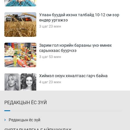
Улаан буудай ихэнх талбайд 10-12 см-ээр
өндөр ургажээ
3 цаг 23 мин
Зарим гол нэрийн барааны үнэ өмнөх
сарынхаас буурчээ
3 цаг 53 мин
Хиймэл оюун хяналтаас гарч байна
4 цаг 23 мин
РЕДАКЦЫН ЁС ЗҮЙ
Эмэгтэйчүүд Бээжин, эрэгтэйчүүд Японд
бэлтгэл базаахаар хилийн дээс алхлаа
4 цаг 53 мин
Редакцын ёс зүй