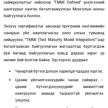
сайжруулалтыг хийснээр "TMMi Defined" үнэлгээний
шалгуурыг ханган баталгаажуулсан Монголын анхны
байгууллага боллоо.
Энэхүү сертификатыг авснаар программ хангамжийн
чанарын үйл ажиллагаагаа олон улсын түвшинд
нийцүүлэн, “TMMi (Test Maturity Model Integration)”-аар
баталгаажсан байгууллагын жагсаалтад бүртгэгдэж
буй бөгөөд байгууллагын хувьд дараах эерэг үр
нөлөөг бий болгож байна. Эдгээрээс дурдвал:
Чанартай бүтээгдэхүүн харилцагчдадаа хүргэх;
Цахим үйлчилгээнүүдийн чанар сайжрах –
цахим бүтээгдэхүүнүүдийг амжилттай
нэвтрүүлэх замаар тасралтгүй үйлчилгээ
үзүүлэх;