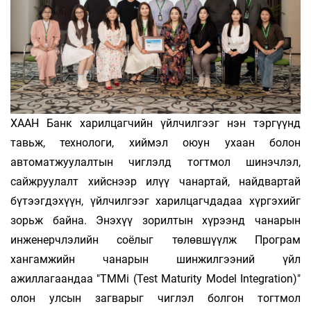
ХААН Банк харилцагчийн үйлчилгээг нэн тэргүүнд
тавьж, технологи, хиймэл оюун ухаан болон
автоматжуулалтын чиглэлд тогтмол шинэчлэл,
сайжруулалт хийснээр илүү чанартай, найдвартай
бүтээгдэхүүн, үйлчилгээг харилцагчдадаа хүргэхийг
зорьж байна. Энэхүү зорилтын хүрээнд чанарын
инженерчлэлийн соёлыг төлөвшүүлж Програм
хангамжийн чанарын шинжилгээний үйл
ажиллагаандаа "TMMi (Test Maturity Model Integration)"
олон улсын загварыг чиглэл болгон тогтмол