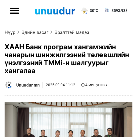
30°C
3593.93
$
Нүүр
Эдийн засаг
Эрэлттэй мэдээ
ХААН Банк програм хангамжийн
чанарын шинжилгээний төлөвшлийн
үнэлгээний TMMi-н шалгуурыг
хангалаа
Unuudur.mn
2025-09-04 11:12
4 мин унших