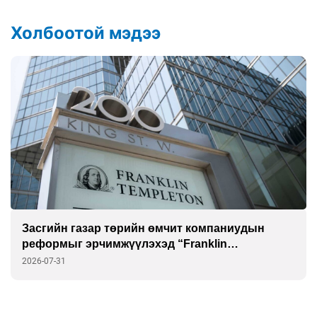
Холбоотой мэдээ
Засгийн газар төрийн өмчит компаниудын
реформыг эрчимжүүлэхэд “Franklin
Templeton”-той хамтарна
2026-07-31