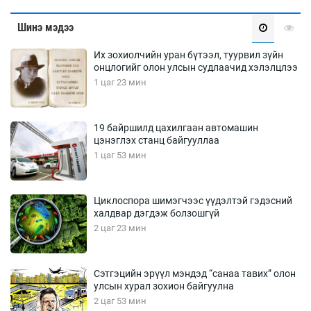
Шинэ мэдээ
Их зохиолчийн уран бүтээл, туурвил зүйн
онцлогийг олон улсын судлаачид хэлэлцлээ
1 цаг 23 мин
19 байршилд цахилгаан автомашин
цэнэглэх станц байгууллаа
1 цаг 53 мин
Циклоспора шимэгчээс үүдэлтэй гэдэсний
халдвар дэгдэж болзошгүй
2 цаг 23 мин
Сэтгэцийн эрүүл мэндэд “санаа тавих” олон
улсын хурал зохион байгуулна
2 цаг 53 мин