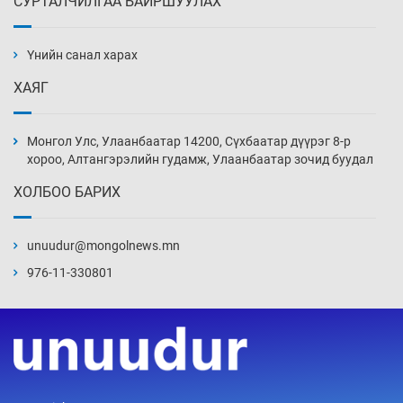
СУРТАЛЧИЛГАА БАЙРШУУЛАХ
АНУ-ын Цэргийн кибер командлалаын
ажилтнууд амиа хорлох явдал эрс
нэмэгджээ
Үнийн санал харах
5 цаг 1 мин
ХАЯГ
Монголын шигшээ Хонконгийн багийг ялж,
эхний хожлоо авлаа
Монгол Улс, Улаанбаатар 14200, Сүхбаатар дүүрэг 8-р
5 цаг 23 мин
хороо, Алтангэрэлийн гудамж, Улаанбаатар зочид буудал
ХОЛБОО БАРИХ
Техникийн өндөр үзүүлэлттэй агаарын хөлөг
худалдан авах хүсэлтээ уламжлав
unuudur@mongolnews.mn
5 цаг 53 мин
976-11-330801
“Шатахууны бус, бодлогын хомсдол
нүүрлээд байна”
6 цаг 23 мин
Дөрвөн чиглэлд шөнийн автобус иргэдэд