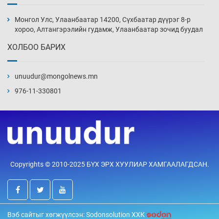
Аппликэйшн хөгжүүлэхийн оронд ажлаа хий,
Г.Дамдинням сайд аа
Монгол Улс, Улаанбаатар 14200, Сүхбаатар дүүрэг 8-р
4 цаг 23 мин
хороо, Алтангэрэлийн гудамж, Улаанбаатар зочид буудал
ХОЛБОО БАРИХ
Эвдэрхий замаар түрээ барьж, иргэдийнхээ
халаасыг тэмтэрч эхэллээ
unuudur@mongolnews.mn
4 цаг 53 мин
976-11-330801
Тэтгэлэг, хөнгөлөлттэй зээлийн санхүүжилт
саатсанаас олон оюутан төлбөрийн
дарамтад оров
20 цаг 23 мин
Налайх дүүргийнхэн хошой аваргаар
Copyrights © 2010-2025 БҮХ ЭРХ ХУУЛИАР ХАМГААЛАГДСАН.
шалгарлаа
20 цаг 53 мин
БНСУ-д хэт халсны улмаас 19 хүн нас
Вэб сайтыг хөгжүүлсэн: Sodonsolution ХХК