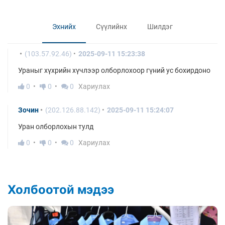
Эхнийх
Сүүлийнх
Шилдэг
(103.57.92.46)
2025-09-11 15:23:38
Ураныг хүхрийн хүчлээр олборлохоор гүний ус бохирдоно
0
0
0
Хариулах
Зочин
(202.126.88.142)
2025-09-11 15:24:07
Уран олборлохын тулд
0
0
0
Хариулах
Холбоотой мэдээ