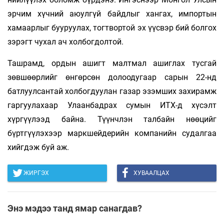
эрчим хүчний аюулгүй байдлыг хангах, импортын
хамаарлыг бууруулах, тогтвортой эх үүсвэр бий болгох
зэрэгт чухал ач холбогдолтой.
Ташрамд, ордын ашигт малтмал ашиглах тусгай
зөвшөөрлийг өнгөрсөн долоодугаар сарын 22-нд
батлуулсантай холбогдуулан газар эзэмших захирамж
гаргуулахаар Улаанбадрах сумын ИТХ-д хүсэлт
хүргүүлээд байна. Түүнчлэн талбайн нөөцийг
бүртгүүлэхээр маркшейдерийн компанийн судалгаа
хийгдэж буй аж.
ЖИРГЭХ
ХУВААЛЦАХ
Энэ мэдээ танд ямар санагдав?