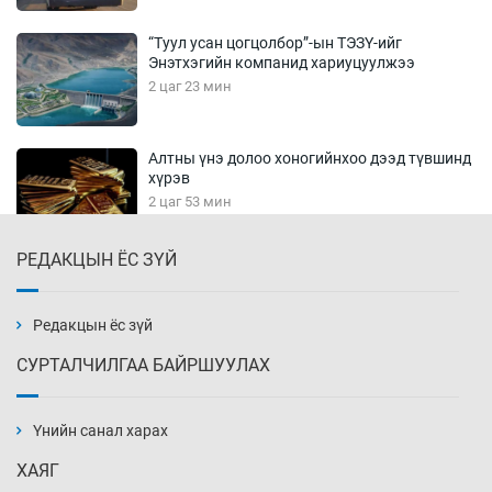
“Туул усан цогцолбор”-ын ТЭЗҮ-ийг
Энэтхэгийн компанид хариуцуулжээ
2 цаг 23 мин
Алтны үнэ долоо хоногийнхоо дээд түвшинд
хүрэв
2 цаг 53 мин
РЕДАКЦЫН ЁС ЗҮЙ
Сурагчдын дүрэмт хувцасны иж бүрдэлд
поло цамц орууллаа
3 цаг 23 мин
Редакцын ёс зүй
СУРТАЛЧИЛГАА БАЙРШУУЛАХ
Шинжлэх ухаанаа хөсөр хаясан улс
чадваргүй мэргэжилтнүүд л “үйлдвэрлэдэг”
Үнийн санал харах
3 цаг 53 мин
ХАЯГ