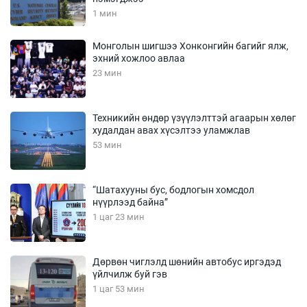
1 мин
Монголын шигшээ Хонконгийн багийг ялж,
эхний хожлоо авлаа
23 мин
Техникийн өндөр үзүүлэлттэй агаарын хөлөг
худалдан авах хүсэлтээ уламжлав
53 мин
“Шатахууны бус, бодлогын хомсдол
нүүрлээд байна”
1 цаг 23 мин
Дөрвөн чиглэлд шөнийн автобус иргэдэд
үйлчилж буй гэв
1 цаг 53 мин