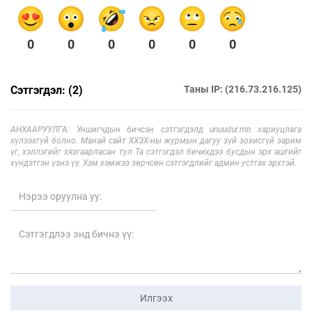
0
0
0
0
0
0
Сэтгэгдэл: (2)
Таны IP: (216.73.216.125)
АНХААРУУЛГА: Уншигчдын бичсэн сэтгэгдэлд unuudur.mn хариуцлага
хүлээхгүй болно. Манай сайт ХХЗХ-ны журмын дагуу зүй зохисгүй зарим
үг, хэллэгийг хязгаарласан тул Та сэтгэгдэл бичихдээ бусдын эрх ашгийг
хүндэтгэн үзнэ үү. Хэм хэмжээ зөрчсөн сэтгэгдлийг админ устгах эрхтэй.
Илгээх