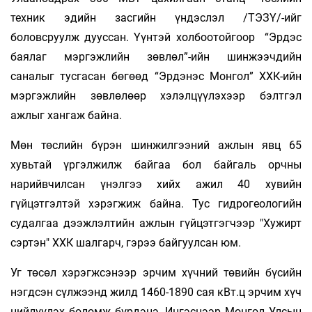
техник эдийн засгийн үндэслэл /ТЭЗҮ/-ийг
боловсруулж дууссан. Үүнтэй холбоотойгоор “Эрдэс
баялаг мэргэжлийн зөвлөл”-ийн шинжээчдийн
саналыг тусгасан бөгөөд “Эрдэнэс Монгол” ХХК-ийн
мэргэжлийн зөвлөлөөр хэлэлцүүлэхээр бэлтгэл
ажлыг хангаж байна.
Мөн төслийн бүрэн шинжилгээний ажлын явц 65
хувьтай үргэлжилж байгаа бол байгаль орчны
нарийвчилсан үнэлгээ хийх ажил 40 хувийн
гүйцэтгэлтэй хэрэгжиж байна. Тус гидрогеологийн
судалгаа дээжлэлтийн ажлын гүйцэтгэгчээр "Хужирт
сэртэн" ХХК шалгарч, гэрээ байгуулсан юм.
Уг төсөл хэрэгжсэнээр эрчим хүчний төвийн бүсийн
нэгдсэн сүлжээнд жилд 1460-1890 сая кВт.ц эрчим хүч
нийлүүлэх боломж бүрдэнэ. Ингэснээр Монгол Улсын