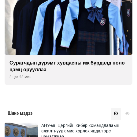
Сурагчдын дүрэмт хувцасны иж бүрдэлд поло
цамц орууллаа
3 цаг 23 мин
Шинэ мэдээ
АНУ-ын Цэргийн кибер командлалаын
ажилтнууд амиа хорлох явдал эрс
нэмэгджээ