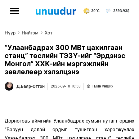
30°C
3593.93
$
Нүүр
Нийгэм
Хот
“Улаанбадрах 300 МВт цахилгаан
станц” төслийн ТЭЗҮ-ийг “Эрдэнэс
Монгол” ХХК-ийн мэргэжлийн
зөвлөлөөр хэлэлцэнэ
Д.Баяр-Отгон
2025-09-10 10:53
1 мин унших
Дорноговь аймгийн Улаанбадрах сумын нутагт орших
“Баруун далай ордыг түшиглэн хэрэгжүүлэх
Улаанбадрах 300 МВт цахилгаан станц” төслийн