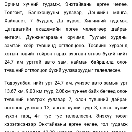
Эрчим хүчний гудамж, Энхтайваны өргөн чөлөө,
Толгойт, Баянхошууны уулзвар, Дэнжийн мянга,
Хайлааст, 7 буудал, Да хүрээ, Хилчиний гудамж,
Цагдаагийн академийн өргөн чөлөөгөөр дайран
өнгөрч, Дүнжингаравын орчимд Туулын хурдны
замтай хоёр түвшинд огтлолцоно. Төслийн хүрээнд
хотын төвийг тойрон гарах зургаан эгнээ бүхий нийт
24.7 км урттай авто зам, найман байршилд олон
түвшний огтлолцол бүхий уулзваруудыг төлөвлөсөн.
Тодруулбал, нийт урт 24.7 км, үүнээс авто замын урт
13.67 км, 9.03 км гүүр, 2.08км туннел байх бөгөөд олон
түвшний нэвтрэх уулзвар 7, олон түвшний дайран
өнгөрөх уулзвар 13, явган хүний гүүр 3, явган хүний
нүхэн гарц 4-г тус тус төлөвлөсөн. Энэхүү төсөл
хэрэгжсэнээр Энхтайваны өргөн чөлөө, гол гудамж