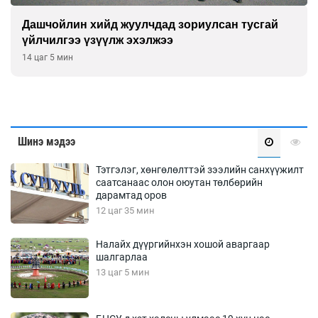
Дашчойлин хийд жуулчдад зориулсан тусгай
үйлчилгээ үзүүлж эхэлжээ
14 цаг 5 мин
Шинэ мэдээ
Тэтгэлэг, хөнгөлөлттэй зээлийн санхүүжилт
саатсанаас олон оюутан төлбөрийн
дарамтад оров
12 цаг 35 мин
Налайх дүүргийнхэн хошой аваргаар
шалгарлаа
13 цаг 5 мин