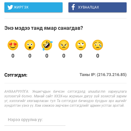
ЖИРГЭХ
ХУВААЛЦАХ
Энэ мэдээ танд ямар санагдав?
0
0
0
0
0
0
Сэтгэгдэл:
Таны IP: (216.73.216.85)
АНХААРУУЛГА: Уншигчдын бичсэн сэтгэгдэлд unuudur.mn хариуцлага
хүлээхгүй болно. Манай сайт ХХЗХ-ны журмын дагуу зүй зохисгүй зарим
үг, хэллэгийг хязгаарласан тул Та сэтгэгдэл бичихдээ бусдын эрх ашгийг
хүндэтгэн үзнэ үү. Хэм хэмжээ зөрчсөн сэтгэгдлийг админ устгах эрхтэй.