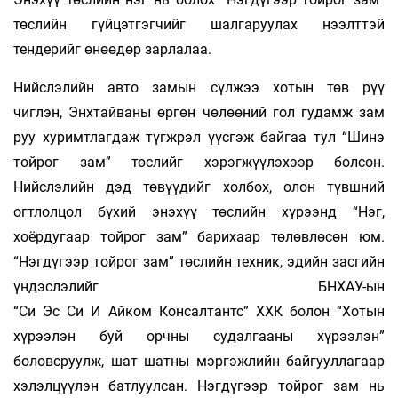
төслийн гүйцэтгэгчийг шалгаруулах нээлттэй
тендерийг өнөөдөр зарлалаа.
Нийслэлийн авто замын сүлжээ хотын төв рүү
чиглэн, Энхтайваны өргөн чөлөөний гол гудамж зам
руу хуримтлагдаж түгжрэл үүсгэж байгаа тул “Шинэ
тойрог зам” төслийг хэрэгжүүлэхээр болсон.
Нийслэлийн дэд төвүүдийг холбох, олон түвшний
огтлолцол бүхий энэхүү төслийн хүрээнд “Нэг,
хоёрдугаар тойрог зам” барихаар төлөвлөсөн юм.
“Нэгдүгээр тойрог зам” төслийн техник, эдийн засгийн
үндэслэлийг БНХАУ-ын
“Си Эс Си И Айком Консалтантс” ХХК болон “Хотын
хүрээлэн буй орчны судалгааны хүрээлэн”
боловсруулж, шат шатны мэргэжлийн байгууллагаар
хэлэлцүүлэн батлуулсан. Нэгдүгээр тойрог зам нь