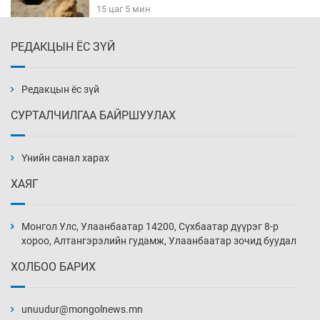
15 цаг 5 мин
РЕДАКЦЫН ЁС ЗҮЙ
Х.Улам-Өрнөх байр урагшилж, долоод
жагсжээ
15 цаг 35 мин
Редакцын ёс зүй
СУРТАЛЧИЛГАА БАЙРШУУЛАХ
Ж.Лхагвабат өсвөр үеийнхний ДАШТ-ийг
дэнсэлнэ
Үнийн санал харах
16 цаг 5 мин
ХАЯГ
Иран тэсэж үлдсэн ч удаан хугацаанд хүнд
үеийг туулна
Монгол Улс, Улаанбаатар 14200, Сүхбаатар дүүрэг 8-р
16 цаг 35 мин
хороо, Алтангэрэлийн гудамж, Улаанбаатар зочид буудал
ХОЛБОО БАРИХ
Боловсролын зээлийн сангаар гадаадад
суралцагчдын амьжиргааны зардлын
хэмжээг шинэчлэн тогтоох нь
unuudur@mongolnews.mn