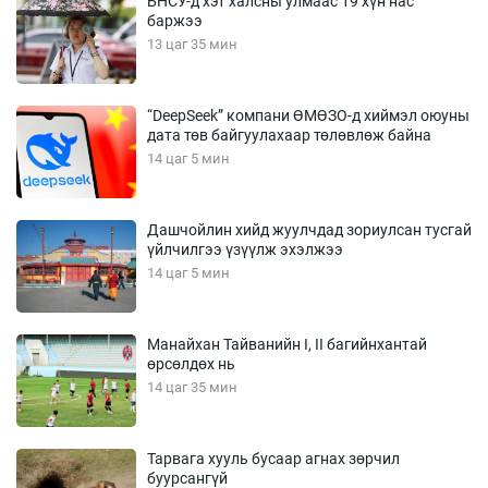
БНСУ-д хэт халсны улмаас 19 хүн нас
баржээ
13 цаг 35 мин
“DeepSeek” компани ӨМӨЗО-д хиймэл оюуны
дата төв байгуулахаар төлөвлөж байна
14 цаг 5 мин
Дашчойлин хийд жуулчдад зориулсан тусгай
үйлчилгээ үзүүлж эхэлжээ
14 цаг 5 мин
Манайхан Тайванийн I, II багийнхантай
өрсөлдөх нь
14 цаг 35 мин
Тарвага хууль бусаар агнах зөрчил
буурсангүй