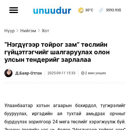
30°C
3593.93
$
Нүүр
Нийгэм
Хот
“Нэгдүгээр тойрог зам” төслийн
гүйцэтгэгчийг шалгаруулах олон
улсын тендерийг зарлалаа
Д.Баяр-Отгон
2025-09-11 15:33
2 мин унших
Улаанбаатар хотын агаарын бохирдол, түгжрэлийг
бууруулах, иргэдийн ая тухтай амьдрах орчныг
бүрдүүлэх зорилгоор 24 мега төслийг хэрэгжүүлж буй.
Энэхүү төслийн нэг нь болох “Нэгдүгээр тойрог зам”