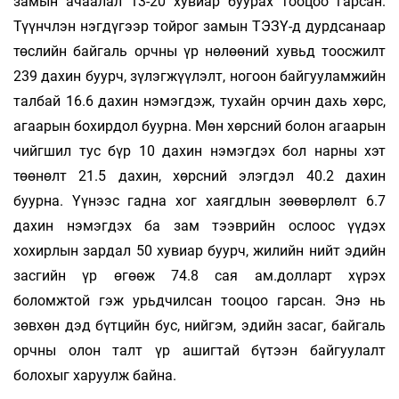
замын ачаалал 13-20 хувиар буурах тооцоо гарсан.
Түүнчлэн нэгдүгээр тойрог замын ТЭЗҮ-д дурдсанаар
төслийн байгаль орчны үр нөлөөний хувьд тоосжилт
239 дахин буурч, зүлэгжүүлэлт, ногоон байгууламжийн
талбай 16.6 дахин нэмэгдэж, тухайн орчин дахь хөрс,
агаарын бохирдол буурна. Мөн хөрсний болон агаарын
чийгшил тус бүр 10 дахин нэмэгдэх бол нарны хэт
төөнөлт 21.5 дахин, хөрсний элэгдэл 40.2 дахин
буурна. Үүнээс гадна хог хаягдлын зөөвөрлөлт 6.7
дахин нэмэгдэх ба зам тээврийн ослоос үүдэх
хохирлын зардал 50 хувиар буурч, жилийн нийт эдийн
засгийн үр өгөөж 74.8 сая ам.долларт хүрэх
боломжтой гэж урьдчилсан тооцоо гарсан. Энэ нь
зөвхөн дэд бүтцийн бус, нийгэм, эдийн засаг, байгаль
орчны олон талт үр ашигтай бүтээн байгуулалт
болохыг харуулж байна.