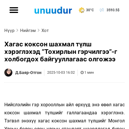
30°C
3593.5
$
Нүүр
Нийгэм
Хот
Хагас коксон шахмал түлш
хэрэглэхэд “Тохирлын гэрчилгээ”-г
холбогдох байгууллагаас олгожээ
Д.Баяр-Отгон
2025-10-03 16:02
1 мин
Нийслэлийн гэр хорооллын айл өрхүүд энэ өвөл хагас
коксон шахмал түлшийг галлагаандаа хэрэглэнэ.
Тэгвэл энэхүү хагас коксон шахмал түлшийг Монгол
Улсын болон олон улсын стандарт шаардлагад бүрэн