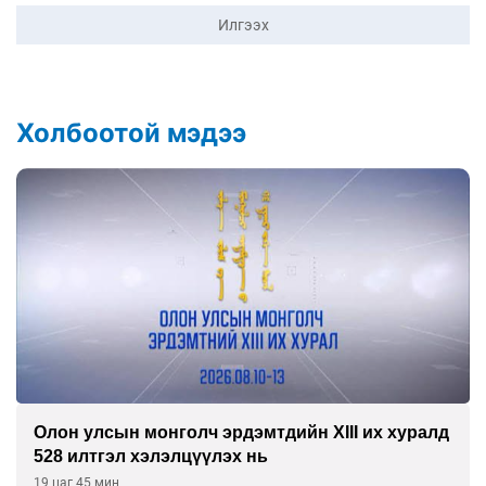
Илгээх
Холбоотой мэдээ
Олон улсын монголч эрдэмтдийн XIII их хуралд
528 илтгэл хэлэлцүүлэх нь
19 цаг 45 мин