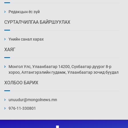
түймэр 3200 орчим га талбай хамарчээ
18 цаг 45 мин
Редакцын ёс зүй
СУРТАЛЧИЛГАА БАЙРШУУЛАХ
Хөгжлийн бэрхшээлтэй иргэдэд зориулсан
Хууль зүйн про боно төв нээв
Үнийн санал харах
19 цаг 15 мин
ХАЯГ
Олон улсын монголч эрдэмтдийн XIII их
хуралд 528 илтгэл хэлэлцүүлэх нь
Монгол Улс, Улаанбаатар 14200, Сүхбаатар дүүрэг 8-р
19 цаг 45 мин
хороо, Алтангэрэлийн гудамж, Улаанбаатар зочид буудал
ХОЛБОО БАРИХ
Улаан бурхны эсрэг дархлаажуулалтыг
идэвхжүүлэхээр боллоо
unuudur@mongolnews.mn
20 цаг 15 мин
976-11-330801
Эдийн засагт эмэгтэйчүүдийн оролцоог
нэмэгдүүлэхэд бодитой дэмжлэг чухал