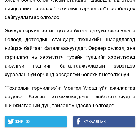
нийцсэнийг гэрчлэх “Тохирлын гэрчилгээ”-г холбогдох
байгууллагаас олголоо.
Энэхүү гэрчилгээ нь тухайн бүтээгдэхүүн олон улсын
болоод дотоодын стандарт, техникийн шаардлагад
нийцэж байгааг баталгаажуулдаг. Өөрөөр хэлбэл, энэ
гэрчилгээ нь хэрэглэгч тухайн түлшийг хэрэглэхэд
аюулгүй гэдгийг баталгаажуулахын зэрэгцээ
хүрээлэн буй орчинд эрсдэлгүй болохыг нотолж буй.
“Тохирлын гэрчилгээ”-г Монгол Улсад үйл ажиллагаа
явуулж байгаа итгэмжлэгдсэн лабораториудын
шинжилгээний дүн, тайланг үндэслэн олгодог.
ЖИРГЭХ
ХУВААЛЦАХ