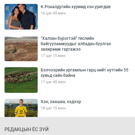
К.Роналдугийн хуримд хэн уригдав
16 цаг 45 мин
“Халзан бүрэгтэй” төслийн
байгууламжуудыг албадан буулгах
захирамж гаргажээ
17 цаг 15 мин
Бэлчээрийн ургамлын гарц нийт нутгийн 55
хувьд сайн байна
17 цаг 45 мин
Хэн, хаашаа, хэдээр
18 цаг 15 мин
РЕДАКЦЫН ЁС ЗҮЙ
Вашингтон мужийн Спокейн хотод дэгдсэн