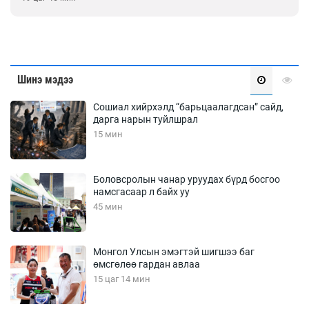
Шинэ мэдээ
Сошиал хийрхэлд “барьцаалагдсан” сайд,
дарга нарын туйлшрал
15 мин
Боловсролын чанар уруудах бүрд босгоо
намсгасаар л байх уу
45 мин
Монгол Улсын эмэгтэй шигшээ баг
өмсгөлөө гардан авлаа
15 цаг 14 мин