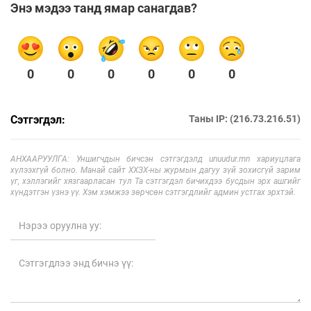
Энэ мэдээ танд ямар санагдав?
0
0
0
0
0
0
Сэтгэгдэл:
Таны IP: (216.73.216.51)
АНХААРУУЛГА: Уншигчдын бичсэн сэтгэгдэлд unuudur.mn хариуцлага
хүлээхгүй болно. Манай сайт ХХЗХ-ны журмын дагуу зүй зохисгүй зарим
үг, хэллэгийг хязгаарласан тул Та сэтгэгдэл бичихдээ бусдын эрх ашгийг
хүндэтгэн үзнэ үү. Хэм хэмжээ зөрчсөн сэтгэгдлийг админ устгах эрхтэй.