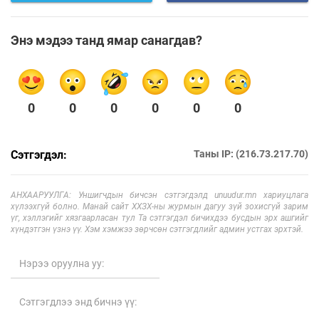
Энэ мэдээ танд ямар санагдав?
0
0
0
0
0
0
Сэтгэгдэл:
Таны IP: (216.73.217.70)
АНХААРУУЛГА: Уншигчдын бичсэн сэтгэгдэлд unuudur.mn хариуцлага
хүлээхгүй болно. Манай сайт ХХЗХ-ны журмын дагуу зүй зохисгүй зарим
үг, хэллэгийг хязгаарласан тул Та сэтгэгдэл бичихдээ бусдын эрх ашгийг
хүндэтгэн үзнэ үү. Хэм хэмжээ зөрчсөн сэтгэгдлийг админ устгах эрхтэй.