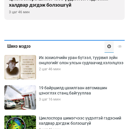
ошгүй
улсын хурал зохион 
4 цаг 16 мин
Шинэ мэдээ
Их зохиолчийн уран бүтээл, туурвил зүйн
онцлогийг олон улсын судлаачид хэлэлцлээ
2 цаг 46 мин
19 байршилд цахилгаан автомашин
цэнэглэх станц байгууллаа
3 цаг 16 мин
Циклоспора шимэгчээс үүдэлтэй гэдэсний
халдвар дэгдэж болзошгүй