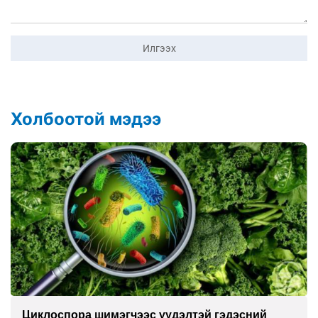
Илгээх
Холбоотой мэдээ
с үүдэлтэй гэдэсний
Сэтгэцийн эрүүл мэнд