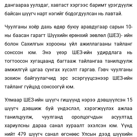
дангаараа уулздаг, хавтаст хэргээс баримт үрэгдүүлж
байсан шүүгч нарт нэгийг бодогдуулсан нь лавтай.
Чуулганы хоёр дахь өдөр буюу аравдугаар сарын 10-
ны баасан гарагт Шүүхийн ерөнхий зөвлөл (ШЕЗ)- ийн
болон Сахилгын хорооны үйл ажиллагааны тайланг
сонссон юм. Энэ үеэр ШЕЗ-ийн удирдлага нь
тогтоосон хугацаанд багтааж тайлангаа танилцуулж
амжилгүй цагаа сунгах хүсэлт гаргав. Гэвч чуулганы
зохион байгуулагчид эрс эсэргүүцсэнээр ШЕЗ-ийн
тайланг гүйцэд сонсоогүй юм.
Улмаар ШЕЗ-ийн шүүгч гишүүнд нэрээ дэвшүүлсэн 15
шүүгч дэвшиж буй үндэслэл, хэрэгжүүлэх ажлаа
танилцуулж, чуулганд оролцогчдын асуултад
хариулсны дараа санал хураалт эхэлсэн юм. Үүнд
нийт 479 шүүгч санал өгснөөс Улсын дээд шүүхийн