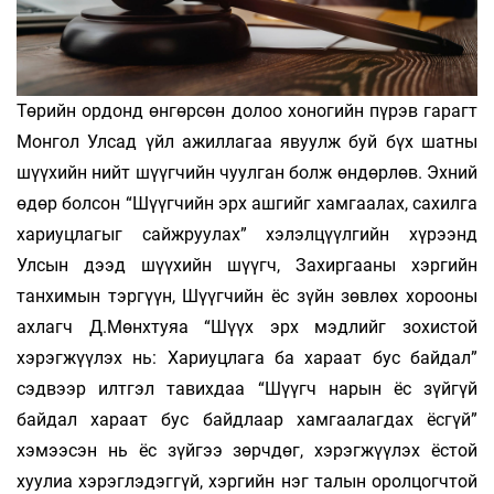
Төрийн ордонд өнгөрсөн долоо хоногийн пүрэв гарагт
Монгол Улсад үйл ажиллагаа явуулж буй бүх шатны
шүүхийн нийт шүүгчийн чуулган болж өндөрлөв. Эхний
өдөр болсон “Шүүгчийн эрх ашгийг хамгаалах, сахилга
хариуцлагыг сайжруулах” хэлэлцүүлгийн хүрээнд
Улсын дээд шүүхийн шүүгч, Захиргааны хэргийн
танхимын тэргүүн, Шүүгчийн ёс зүйн зөвлөх хорооны
ахлагч Д.Мөнхтуяа “Шүүх эрх мэдлийг зохистой
хэрэгжүүлэх нь: Хариуцлага ба хараат бус байдал”
сэдвээр илтгэл тавихдаа “Шүүгч нарын ёс зүйгүй
байдал хараат бус байдлаар хамгаалагдах ёсгүй”
хэмээсэн нь ёс зүйгээ зөрчдөг, хэрэгжүүлэх ёстой
хуулиа хэрэглэдэггүй, хэргийн нэг талын оролцогчтой