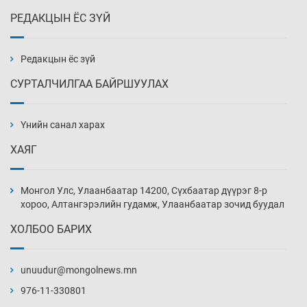
РЕДАКЦЫН ЁС ЗҮЙ
Эмэгтэйчүүд Бээжин, эрэгтэйчүүд Японд
бэлтгэл базаахаар хилийн дээс алхлаа
6 цаг 16 мин
Редакцын ёс зүй
СУРТАЛЧИЛГАА БАЙРШУУЛАХ
АНУ-ын Цэргийн кибер командлалаын
ажилтнууд амиа хорлох явдал эрс
нэмэгджээ
Үнийн санал харах
6 цаг 23 мин
ХАЯГ
Монголын шигшээ Хонконгийн багийг ялж,
эхний хожлоо авлаа
Монгол Улс, Улаанбаатар 14200, Сүхбаатар дүүрэг 8-р
6 цаг 46 мин
хороо, Алтангэрэлийн гудамж, Улаанбаатар зочид буудал
ХОЛБОО БАРИХ
Техникийн өндөр үзүүлэлттэй агаарын хөлөг
худалдан авах хүсэлтээ уламжлав
unuudur@mongolnews.mn
7 цаг 16 мин
976-11-330801