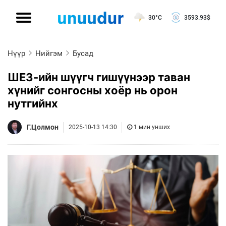
30°C
3593.93
$
Нүүр
Нийгэм
Бусад
ШЕЗ-ийн шүүгч гишүүнээр таван
хүнийг сонгосны хоёр нь орон
нутгийнх
Г.Цолмон
2025-10-13 14:30
1 мин унших