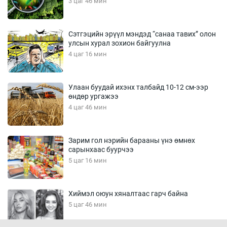
3 цаг 46 мин
Сэтгэцийн эрүүл мэндэд “санаа тавих” олон
улсын хурал зохион байгуулна
4 цаг 16 мин
Улаан буудай ихэнх талбайд 10-12 см-ээр
өндөр ургажээ
4 цаг 46 мин
Зарим гол нэрийн барааны үнэ өмнөх
сарынхаас буурчээ
5 цаг 16 мин
Хиймэл оюун хяналтаас гарч байна
5 цаг 46 мин