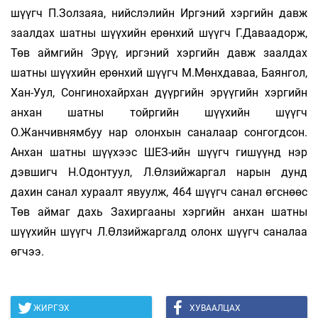
шүүгч П.Золзаяа, нийслэлийн Иргэний хэргийн давж
заалдах шатны шүүхийн ерөнхий шүүгч Г.Даваадорж,
Төв аймгийн Эрүү, иргэний хэргийн давж заалдах
шатны шүүхийн ерөнхий шүүгч М.Мөнхдаваа, Баянгол,
Хан-Уул, Сонгинохайрхан дүүргийн эрүүгийн хэргийн
анхан шатны тойргийн шүүхийн шүүгч
О.Жанчивнямбуу нар олонхын саналаар сонгогдсон.
Анхан шатны шүүхээс ШЕЗ-ийн шүүгч гишүүнд нэр
дэвшигч Н.Одонтуул, Л.Өлзийжаргал нарын дунд
дахин санал хураалт явуулж, 464 шүүгч санал өгснөөс
Төв аймаг дахь Захиргааны хэргийн анхан шатны
шүүхийн шүүгч Л.Өлзийжаргалд олонх шүүгч саналаа
өгчээ.
ЖИРГЭХ
ХУВААЛЦАХ