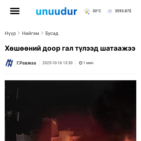
30°C
3593.87
$
Нүүр
Нийгэм
Бусад
Хөшөөний доор гал түлээд шатаажээ
Г.Равжаа
2025-10-16 13:30
1 мин