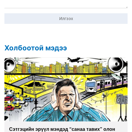
Илгээх
Холбоотой мэдээ
Сэтгэцийн эрүүл мэндэд “санаа тавих” олон