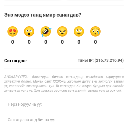
Энэ мэдээ танд ямар санагдав?
0
0
0
0
0
0
Сэтгэгдэл:
Таны IP: (216.73.216.94)
АНХААРУУЛГА: Уншигчдын бичсэн сэтгэгдэлд unuudur.mn хариуцлага
хүлээхгүй болно. Манай сайт ХХЗХ-ны журмын дагуу зүй зохисгүй зарим
үг, хэллэгийг хязгаарласан тул Та сэтгэгдэл бичихдээ бусдын эрх ашгийг
хүндэтгэн үзнэ үү. Хэм хэмжээ зөрчсөн сэтгэгдлийг админ устгах эрхтэй.