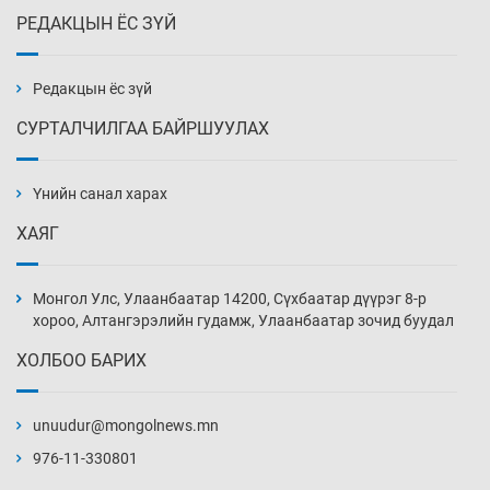
РЕДАКЦЫН ЁС ЗҮЙ
Эмэгтэйчүүд Бээжин, эрэгтэйчүүд Японд
бэлтгэл базаахаар хилийн дээс алхлаа
Өчигдөр 14 цаг 00 мин
Редакцын ёс зүй
СУРТАЛЧИЛГАА БАЙРШУУЛАХ
АНУ-ын Цэргийн кибер командлалаын
ажилтнууд амиа хорлох явдал эрс
нэмэгджээ
Үнийн санал харах
Өчигдөр 13 цаг 52 мин
ХАЯГ
Монголын шигшээ Хонконгийн багийг ялж,
эхний хожлоо авлаа
Монгол Улс, Улаанбаатар 14200, Сүхбаатар дүүрэг 8-р
Өчигдөр 13 цаг 30 мин
хороо, Алтангэрэлийн гудамж, Улаанбаатар зочид буудал
ХОЛБОО БАРИХ
Техникийн өндөр үзүүлэлттэй агаарын хөлөг
худалдан авах хүсэлтээ уламжлав
unuudur@mongolnews.mn
Өчигдөр 13 цаг 00 мин
976-11-330801