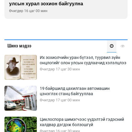
улсын хурал зохион байгуулна
Өчигдөр 16 цаг 00 мин
Шинэ мэдээ
Их зохиолчийн уран бүтээл, туурвил зүйн
онцлогийг олон улсын судлаачид хэлэлцлээ
Өчигдөр 17 цаг 30 мин
19 байршилд цахилгаан автомашин
цэнэглэх станц байгууллаа
Өчигдөр 17 цаг 00 мин
Циклоспора шимэгчээс үүдэлтэй гэдэсний
халдвар дэгдэж болзошгүй
Өчигдөр 16 цаг 30 мин