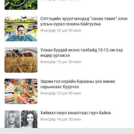
Сэтгэцийн эрүүл мэндэд “санаа тавих” олон
улсын хурал зохион байгуулна
Өчигдөр 16 цаг 00 мин
Улаан буудай ихэнх талбайд 10-12 см-ээр
өндөр ургажээ
Өчигдөр 15 цаг 30 мин
Зарим гол нэрийн барааны үнэ өмнөх
сарынхаас буурчээ
Өчигдөр 15 цаг 00 мин
Хиймэл оюун хяналтаас гарч байна
Өчигдөр 14 цаг 30 мин