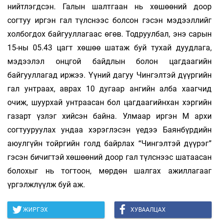
нийтлэгдсэн. Галын шалтгаан нь хөшөөний доор
согтуу иргэн гал түлснээс болсон гэсэн мэдээллийг
холбогдох байгууллагаас өгөв. Тодруулбал, энэ сарын
15-ны 05.43 цагт хөшөө шатаж буй тухай дуудлага,
мэдээлэл онцгой байдлын болон цагдаагийн
байгууллагад иржээ. Үүний дагуу Чингэлтэй дүүргийн
гал унтраах, аврах 10 дугаар ангийн алба хаагчид
очиж, шуурхай унтраасан бол цагдаагийнхан хэргийн
газарт үзлэг хийсэн байна. Улмаар иргэн М архи
согтууруулах ундаа хэрэглэсэн үедээ Баянбүрдийн
аюулгүйн тойргийн голд байрлах “Чингэлтэй дүүрэг”
гэсэн бичигтэй хөшөөний доор гал түлснээс шатаасан
болохыг нь тогтоон, мөрдөн шалгах ажиллагааг
үргэлжлүүлж буй аж.
ЖИРГЭХ
ХУВААЛЦАХ