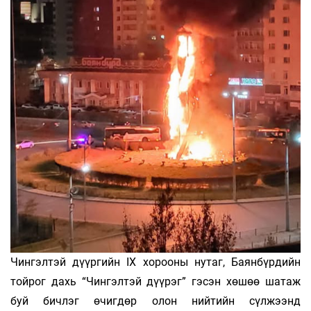
Чингэлтэй дүүргийн IX хорооны нутаг, Баянбүрдийн
тойрог дахь “Чингэлтэй дүүрэг” гэсэн хөшөө шатаж
буй бичлэг өчигдөр олон нийтийн сүлжээнд