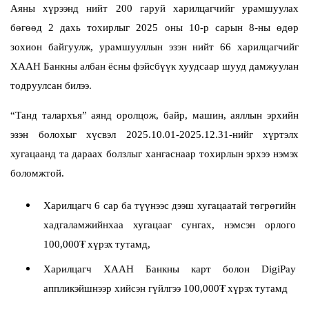
Аяны хүрээнд нийт 200 гаруй харилцагчийг урамшуулах
бөгөөд 2 дахь тохирлыг 2025 оны 10-р сарын 8-ны өдөр
зохион байгуулж, урамшууллын эзэн нийт 66 харилцагчийг
ХААН Банкны албан ёсны фэйсбүүк хуудсаар шууд дамжуулан
тодруулсан билээ.
“Танд талархъя” аянд оролцож, байр, машин, аяллын эрхийн
эзэн болохыг хүсвэл 2025.10.01-2025.12.31-нийг хүртэлх
хугацаанд та дараах болзлыг хангаснаар тохирлын эрхээ нэмэх
боломжтой.
Харилцагч 6 сар ба түүнээс дээш хугацаатай төгрөгийн
хадгаламжийнхаа хугацааг сунгах, нэмсэн орлого
100,000
₮
хүрэх
тутамд
,
Харилцагч ХААН Банкны карт болон DigiPay
аппликэйшнээр хийсэн гүйлгээ 100,000
₮
хүрэх
тутамд