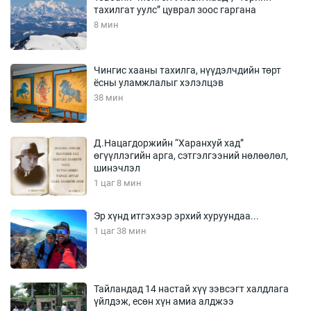
тахилгат уулс” цуврал зоос гаргана
8 мин
Чингис хааны тахилга, нүүдэлчдийн төрт
ёсны уламжлалыг хэлэлцэв
38 мин
Д.Нацагдоржийн “Харанхуй хад”
өгүүллэгийн арга, сэтгэлгээний нөлөөлөл,
шинэчлэл
1 цаг 8 мин
Эр хүнд итгэхээр эрхий хуруундаа...
1 цаг 38 мин
Тайландад 14 настай хүү зэвсэгт халдлага
үйлдэж, есөн хүн амиа алджээ