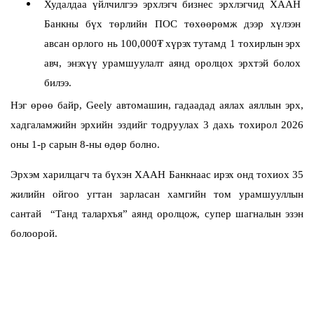
Худалдаа үйлчилгээ эрхлэгч бизнес эрхлэгчид ХААН
Банкны бүх төрлийн ПОС төхөөрөмж дээр хүлээн
авсан орлого нь 100,000
₮
хүрэх
тутамд
1
тохирлын
эрх
авч
,
энэхүү
урамшуулалт
аянд
оролцох
эрхтэй
болох
билээ
.
Нэг өрөө байр, Geely автомашин, гадаадад аялах аяллын эрх,
хадгаламжийн эрхийн эздийг тодруулах 3 дахь тохирол 2026
оны 1-р сарын 8-ны өдөр болно.
Эрхэм харилцагч та бүхэн ХААН Банкнаас ирэх онд тохиох 35
жилийн ойгоо угтан зарласан хамгийн том урамшууллын
сантай “Танд талархъя” аянд оролцож, супер шагналын эзэн
болоорой.