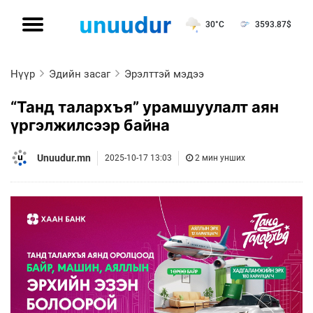
30°C
3593.87
$
Нүүр
Эдийн засаг
Эрэлттэй мэдээ
“Танд талархъя” урамшуулалт аян
үргэлжилсээр байна
Unuudur.mn
2025-10-17 13:03
2 мин унших