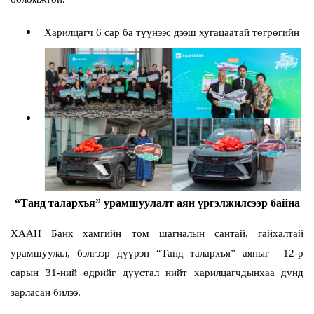
Харилцагч 6 сар ба түүнээс дээш хугацаатай төгрөгийн
“Танд талархъя” урамшуулалт аян үргэлжилсээр байна
ХААН Банк хамгийн том шагналын сантай, гайхалтай
урамшуулал, бэлгээр дүүрэн “Танд талархъя” аяныг 12-р
сарын 31-ний өдрийг дуустал нийт харилцагчдынхаа дунд
зарласан билээ.