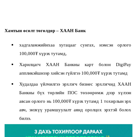
Хамтын өсөлт төгөлдөр – ХААН Банк
хадгаламжийнхаа хугацааг сунгах, нэмсэн орлого
100,000
₮
хүрэх
тутамд
,
Харилцагч ХААН Банкны карт болон DigiPay
аппликэйшнээр хийсэн гүйлгээ 100,000
₮
хүрэх
тутамд
Худалдаа үйлчилгээ эрхлэгч бизнес эрхлэгчид ХААН
Банкны бүх төрлийн ПОС төхөөрөмж дээр хүлээн
авсан орлого нь 100,000
₮
хүрэх
тутамд
1
тохирлын
эрх
авч
,
энэхүү
урамшуулалт
аянд
оролцох
эрхтэй
болох
билээ
.