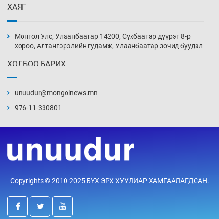
ХАЯГ
Б.Хулан ДАШТ-д түрүүлж, Г.Монголжин
хошой хүрэл медальтан болов
Монгол Улс, Улаанбаатар 14200, Сүхбаатар дүүрэг 8-р
4 цаг 23 мин
хороо, Алтангэрэлийн гудамж, Улаанбаатар зочид буудал
ХОЛБОО БАРИХ
Хуульчийн мэргэжлийн шалгалтын
бүртгэлийг энэ баасан гарагт эхлүүлнэ
unuudur@mongolnews.mn
4 цаг 38 мин
976-11-330801
“ДЦС-3”-ын засварыг өвлийн оргил
ачааллаас өмнө дуусгах үүрэг өгөв
5 цаг 8 мин
Монгол Улсын ДНБ-ий өсөлт энэ онд 5.8
Copyrights © 2010-2025 БҮХ ЭРХ ХУУЛИАР ХАМГААЛАГДСАН.
хувьд хадгалагдах төлөвтэй
5 цаг 38 мин