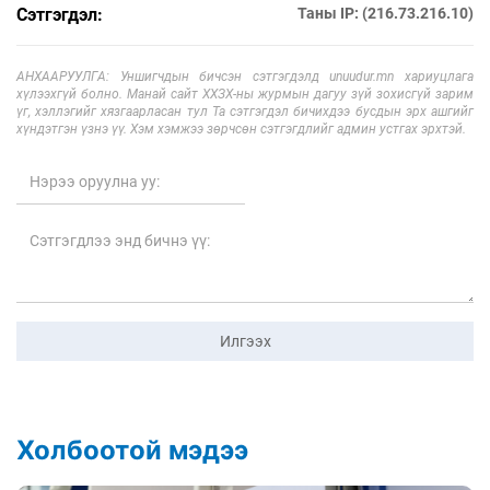
Сэтгэгдэл:
Таны IP: (216.73.216.10)
АНХААРУУЛГА: Уншигчдын бичсэн сэтгэгдэлд unuudur.mn хариуцлага
хүлээхгүй болно. Манай сайт ХХЗХ-ны журмын дагуу зүй зохисгүй зарим
үг, хэллэгийг хязгаарласан тул Та сэтгэгдэл бичихдээ бусдын эрх ашгийг
хүндэтгэн үзнэ үү. Хэм хэмжээ зөрчсөн сэтгэгдлийг админ устгах эрхтэй.
Илгээх
Холбоотой мэдээ