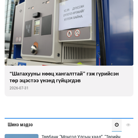
“Шатахууны нөөц хангалттай” гэж гүрийсэн
төр эцэстээ үнэнд гүйцэгдэв
2026-07-31
Шинэ мэдээ
Төвбанк “Монгол Улсын хаад”, “Төрийн