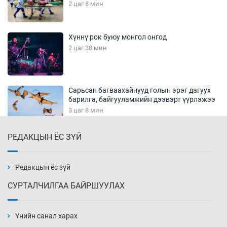
2 цаг 8 мин
Хүннү рок буюу монгол онгод
2 цаг 38 мин
Сарьсан багваахайнууд голын эрэг дагуух
барилга, байгууламжийн дээвэрт үүрлэжээ
3 цаг 8 мин
РЕДАКЦЫН ЁС ЗҮЙ
Цагдаагийн алба хаагчийг мөргөж зугтсан
этгээдийг илрүүлэв
3 цаг 38 мин
Редакцын ёс зүй
СУРТАЛЧИЛГАА БАЙРШУУЛАХ
Нүүрс-пиролизийн үйлдвэр байгуулах
тогтоолын төслийг батлав
Үнийн санал харах
4 цаг 8 мин