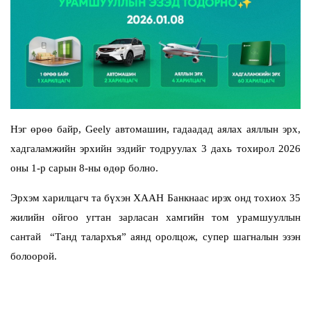
Нэг өрөө байр, Geely автомашин, гадаадад аялах аяллын эрх,
хадгаламжийн эрхийн эздийг тодруулах 3 дахь тохирол 2026
оны 1-р сарын 8-ны өдөр болно.
Эрхэм харилцагч та бүхэн ХААН Банкнаас ирэх онд тохиох 35
жилийн ойгоо угтан зарласан хамгийн том урамшууллын
сантай “Танд талархъя” аянд оролцож, супер шагналын эзэн
болоорой.