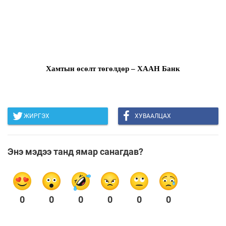
Хамтын өсөлт төгөлдөр – ХААН Банк
ЖИРГЭХ
ХУВААЛЦАХ
Энэ мэдээ танд ямар санагдав?
0
0
0
0
0
0