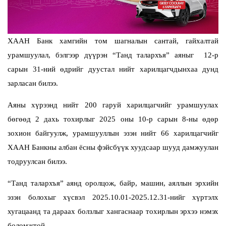
ХААН Банк хамгийн том шагналын сантай, гайхалтай
урамшуулал, бэлгээр дүүрэн “Танд талархъя” аяныг 12-р
сарын 31-ний өдрийг дуустал нийт харилцагчдынхаа дунд
зарласан билээ.
Аяны хүрээнд нийт 200 гаруй харилцагчийг урамшуулах
бөгөөд 2 дахь тохирлыг 2025 оны 10-р сарын 8-ны өдөр
зохион байгуулж, урамшууллын эзэн нийт 66 харилцагчийг
ХААН Банкны албан ёсны фэйсбүүк хуудсаар шууд дамжуулан
тодруулсан билээ.
“Танд талархъя” аянд оролцож, байр, машин, аяллын эрхийн
эзэн болохыг хүсвэл 2025.10.01-2025.12.31-нийг хүртэлх
хугацаанд та дараах болзлыг хангаснаар тохирлын эрхээ нэмэх
боломжтой.