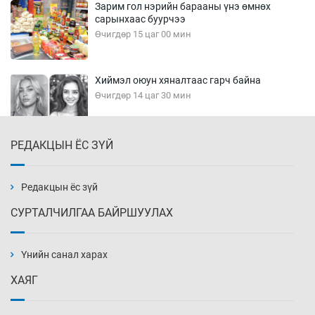
Зарим гол нэрийн барааны үнэ өмнөх
сарынхаас буурчээ
Өчигдөр 15 цаг 00 мин
Хиймэл оюун хяналтаас гарч байна
Өчигдөр 14 цаг 30 мин
РЕДАКЦЫН ЁС ЗҮЙ
Эмэгтэйчүүд Бээжин, эрэгтэйчүүд Японд
бэлтгэл базаахаар хилийн дээс алхлаа
Өчигдөр 14 цаг 00 мин
Редакцын ёс зүй
СУРТАЛЧИЛГАА БАЙРШУУЛАХ
АНУ-ын Цэргийн кибер командлалаын
ажилтнууд амиа хорлох явдал эрс
нэмэгджээ
Үнийн санал харах
Өчигдөр 13 цаг 52 мин
ХАЯГ
Монголын шигшээ Хонконгийн багийг ялж,
эхний хожлоо авлаа