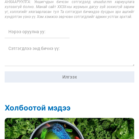
АНХААРУУЛГА: Уншигчдын бичсэн сэтгэгдэлд unuudur.mn хариуцлага
хүлээхгүй болно. Манай сайт ХХЗХ-ны журмын дагуу зүй зохисгүй зарим
үг, хэллэгийг хязгаарласан тул Та сэтгэгдэл бичихдээ бусдын эрх ашгийг
хүндэтгэн үзнэ үү. Хэм хэмжээ зөрчсөн сэтгэгдлийг админ устгах эрхтэй.
Илгээх
Холбоотой мэдээ