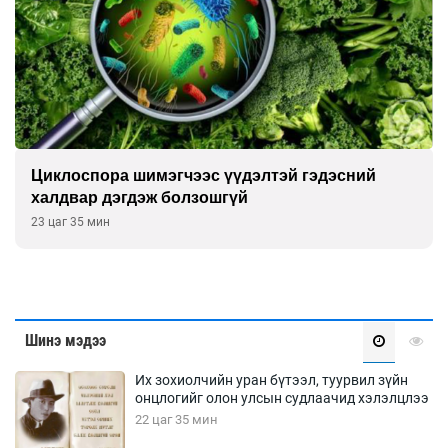
Сэтгэцийн эрүүл мэндэд “санаа тавих” олон
улсын хурал зохион байгуулна
Өчигдөр 16 цаг 00 мин
Шинэ мэдээ
Их зохиолчийн уран бүтээл, туурвил зүйн
онцлогийг олон улсын судлаачид хэлэлцлээ
22 цаг 35 мин