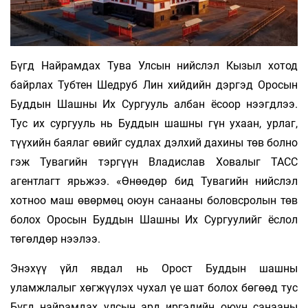
Бүгд Найрамдах Тува Улсын нийслэл Кызыл хотод
байрлах Тубтен Шедруб Лин хийдийн дэргэд Оросын
Буддын Шашны Их Сургууль албан ёсоор нээгдлээ.
Тус их сургууль нь Буддын шашны гүн ухаан, урлаг,
түүхийн баялаг өвийг судлах дэлхий дахины төв болно
гэж Тувагийн тэргүүн Владислав Ховалыг ТАСС
агентлагт ярьжээ. «Өнөөдөр бид Тувагийн нийслэл
хотноо маш өвөрмөц оюун санааны боловсролын төв
болох Оросын Буддын Шашны Их Сургуулийг ёслол
төгөлдөр нээлээ.
Энэхүү үйл явдал нь Орост Буддын шашны
уламжлалыг хөгжүүлэх чухал үе шат болох бөгөөд тус
Бүгд найрамдах улсын ард иргэдийн оюун санааны