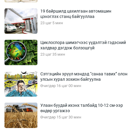
19 байршилд цахилгаан автомашин
цэнэглэх станц байгууллаа
23 цаг 5 мин
Циклоспора шимэгчээс үүдэлтэй гэдэсний
халдвар дэгдэж болзошгүй
23 цаг 35 мин
Сэтгэцийн эрүүл мэндэд “санаа тавих” олон
улсын хурал зохион байгуулна
Өчигдөр 16 цаг 00 мин
Улаан буудай ихэнх талбайд 10-12 см-ээр
өндөр ургажээ
Өчигдөр 15 цаг 30 мин