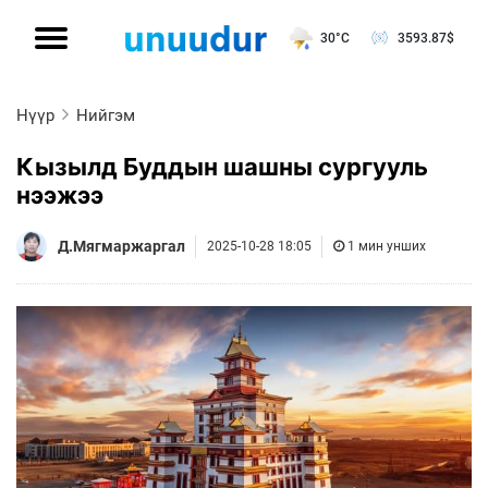
30°C
3593.87
$
Нүүр
Нийгэм
Кызылд Буддын шашны сургууль
нээжээ
Д.Мягмаржаргал
2025-10-28 18:05
1 мин унших