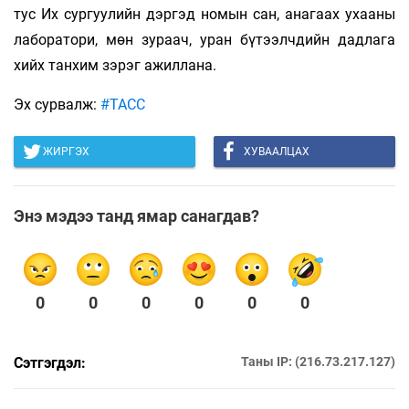
тус Их сургуулийн дэргэд номын сан, анагаах ухааны
лаборатори, мөн зураач, уран бүтээлчдийн дадлага
хийх танхим зэрэг ажиллана.
Эх сурвалж:
#ТАСС
ЖИРГЭХ
ХУВААЛЦАХ
Энэ мэдээ танд ямар санагдав?
0
0
0
0
0
0
Сэтгэгдэл:
Таны IP: (216.73.217.127)