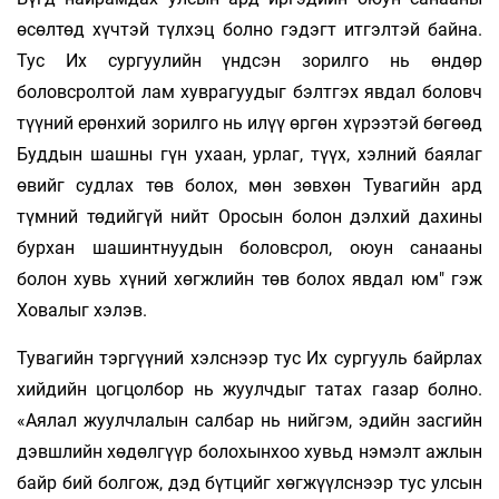
өсөлтөд хүчтэй түлхэц болно гэдэгт итгэлтэй байна.
Тус Их сургуулийн үндсэн зорилго нь өндөр
боловсролтой лам хуврагуудыг бэлтгэх явдал боловч
түүний ерөнхий зорилго нь илүү өргөн хүрээтэй бөгөөд
Буддын шашны гүн ухаан, урлаг, түүх, хэлний баялаг
өвийг судлах төв болох, мөн зөвхөн Тувагийн ард
түмний төдийгүй нийт Оросын болон дэлхий дахины
бурхан шашинтнуудын боловсрол, оюун санааны
болон хувь хүний хөгжлийн төв болох явдал юм" гэж
Ховалыг хэлэв.
Тувагийн тэргүүний хэлснээр тус Их сургууль байрлах
хийдийн цогцолбор нь жуулчдыг татах газар болно.
«Аялал жуулчлалын салбар нь нийгэм, эдийн засгийн
дэвшлийн хөдөлгүүр болохынхоо хувьд нэмэлт ажлын
байр бий болгож, дэд бүтцийг хөгжүүлснээр тус улсын