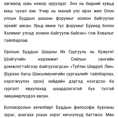
хөгжилд хувь нэмэр оруулдаг. Энэ нь бидний хувьд
маш чухал юм. Учир нь манай улс ирэх жил Олон
улсын Буддын шашны форумыг зохион байгуулах
эрхийг авсан. Урьд өмнө тус форумыг Буриад болон
Халимаг улсад зохион байгуулж байсан» гэж Ховалыг
тайлбарлав.
Оросын Буддын Шашны Их Сургууль нь Кужугет
Шойгугийн нэрэмжит Соёлын сангийн
дэмжлэгтэйгээр байгуулагдсан «Тубтен Шедруб Лин»
(Бурхан багш Шакьямунигийн сургаалийг тайлбарлах,
хэрэгжүүлэх орон) хийдийн дэргэд нээгдсэн ба
сургалт явуулахад шаардлагатай бүх тусгай
зөвшөөрлүүдээ авсан.
Боловсролын хөтөлбөрт Буддын философи, бурханы
зураг, анагаах ухаан зэрэг хичээлүүд багтжээ. Мөн