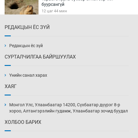
буурсангүй
12 цаг 44 мин
РЕДАКЦЫН ЁС ЗҮЙ
Х.Улам-Өрнөх байр урагшилж, долоод
жагсжээ
13 цаг 14 мин
Редакцын ёс зүй
СУРТАЛЧИЛГАА БАЙРШУУЛАХ
Ж.Лхагвабат өсвөр үеийнхний ДАШТ-ийг
дэнсэлнэ
Үнийн санал харах
13 цаг 44 мин
ХАЯГ
Иран тэсэж үлдсэн ч удаан хугацаанд хүнд
үеийг туулна
Монгол Улс, Улаанбаатар 14200, Сүхбаатар дүүрэг 8-р
14 цаг 14 мин
хороо, Алтангэрэлийн гудамж, Улаанбаатар зочид буудал
ХОЛБОО БАРИХ
Боловсролын зээлийн сангаар гадаадад
суралцагчдын амьжиргааны зардлын