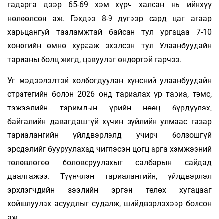
гадарга дээр 65-69 хэм хүрч халсан нь ийнхүү
нөлөөлсөн аж. Гэхдээ 8-9 дүгээр сард цаг агаар
харьцангуй тааламжтай байсан тул ургацаа 7-10
хоногийн өмнө хурааж эхэлсэн тул Улаанбуудайн
тарианы болц жигд, цавуулаг өндөртэй гарчээ.
Уг мэдээлэлтэй холбогдуулан хүнсний улаанбуудайн
стратегийн болон 2026 онд тариалах үр тариа, төмс,
тэжээлийн таримлын үрийн нөөц бүрдүүлэх,
байгалийн давагдашгүй хүчин зүйлийн улмаас газар
тариалангийн үйлдвэрлэлд учирч болзошгүй
эрсдэлийг бууруулахад чиглэсэн цогц арга хэмжээний
төлөвлөгөө боловсруулахыг салбарын сайдад
даалгажээ. Түүнчлэн тариалангийн, үйлдвэрлэл
эрхлэгчдийн зээлийн эргэн төлөх хугацааг
хойшлуулах асуудлыг судалж, шийдвэрлэхээр болсон
аж.