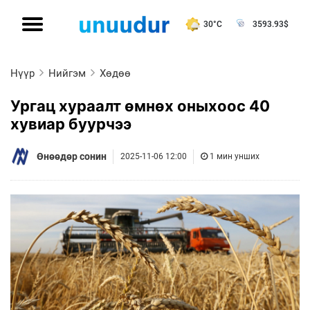
30°C
3593.93
$
Нүүр
Нийгэм
Хөдөө
Ургац хураалт өмнөх оныхоос 40
хувиар буурчээ
Өнөөдөр сонин
2025-11-06 12:00
1 мин унших