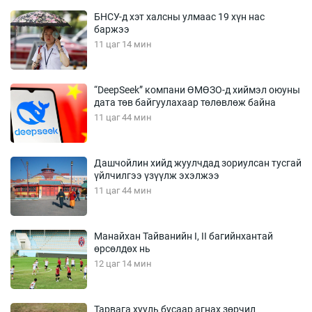
БНСУ-д хэт халсны улмаас 19 хүн нас
баржээ
11 цаг 14 мин
“DeepSeek” компани ӨМӨЗО-д хиймэл оюуны
дата төв байгуулахаар төлөвлөж байна
11 цаг 44 мин
Дашчойлин хийд жуулчдад зориулсан тусгай
үйлчилгээ үзүүлж эхэлжээ
11 цаг 44 мин
Манайхан Тайванийн I, II багийнхантай
өрсөлдөх нь
12 цаг 14 мин
Тарвага хууль бусаар агнах зөрчил