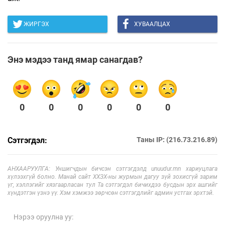
ЖИРГЭХ
ХУВААЛЦАХ
Энэ мэдээ танд ямар санагдав?
0
0
0
0
0
0
Сэтгэгдэл:
Таны IP: (216.73.216.89)
АНХААРУУЛГА: Уншигчдын бичсэн сэтгэгдэлд unuudur.mn хариуцлага
хүлээхгүй болно. Манай сайт ХХЗХ-ны журмын дагуу зүй зохисгүй зарим
үг, хэллэгийг хязгаарласан тул Та сэтгэгдэл бичихдээ бусдын эрх ашгийг
хүндэтгэн үзнэ үү. Хэм хэмжээ зөрчсөн сэтгэгдлийг админ устгах эрхтэй.