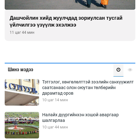
Дашчойлин хийд жуулчдад зориулсан тусгай
үйлчилгээ үзүүлж эхэлжээ
11 цаг 44 мин
Шинэ мэдээ
Тэтгэлэг, хөнгөлөлттэй зээлийн санхүүжилт
саатсанаас олон оюутан төлбөрийн
дарамтад оров
10 цаг 14 мин
Налайх дүүргийнхэн хошой аваргаар
шалгарлаа
10 цаг 44 мин