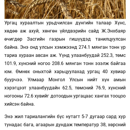
Ургац хураалтын урьдчилсан дүнгийн талаар Хүнс,
хөдөө аж ахуй, хөнгөн үйлдвэрийн сайд Ж.Энхбаяр
өчигдөр Засгийн газрын гишүүдэд танилцуулсан
байна. Энэ онд улсын хэмжээнд 274.1 мянган тонн үр
тариа хураан авсан аж. Үүнд улаанбуудай 252.3, төмс
101.9, хүнсний ногоо 208.6 мянган тонн эзэлж байгаа
юм. Өмнөх оныхтой харьцуулахад ургац 40 хувиар
буурчээ. Улмаар Монгол Улсын нийт хүн амын
хэрэгцээт улаанбуудайн 62.5, төмсний 76.9, хүнсний
ногооны 72.6 хувийг дотоодын ургацаас хангах тооцоо
хийсэн байна.
Энэ жил тариалангийн бүс нутагт 5-7 дугаар сард хур
тунадас бага, агаарын дундаж температур 38, хөрсний