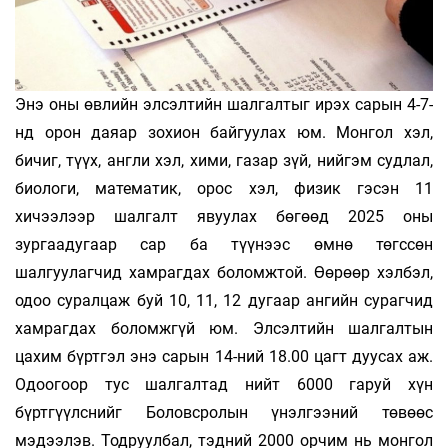
Энэ оны өвлийн элсэлтийн шалгалтыг ирэх сарын 4-7-
нд орон даяар зохион байгуулах юм. Монгол хэл,
бичиг, түүх, англи хэл, хими, газар зүй, нийгэм судлал,
биологи, математик, орос хэл, физик гэсэн 11
хичээлээр шалгалт явуулах бөгөөд 2025 оны
зургаадугаар сар ба түүнээс өмнө төгссөн
шалгуулагчид хамрагдах боломжтой. Өөрөөр хэлбэл,
одоо суралцаж буй 10, 11, 12 дугаар ангийн сурагчид
хамрагдах боломжгүй юм. Элсэлтийн шалгалтын
цахим бүртгэл энэ сарын 14-ний 18.00 цагт дуусах аж.
Одоогоор тус шалгалтад нийт 6000 гаруй хүн
бүртгүүлснийг Боловсролын үнэлгээний төвөөс
мэдээлэв. Тодруулбал, тэдний 2000 орчим нь монгол