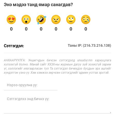
Энэ мэдээ танд ямар санагдав?
0
0
0
0
0
0
Сэтгэгдэл:
Таны IP: (216.73.216.138)
АНХААРУУЛГА: Уншигчдын бичсэн сэтгэгдэлд unuudur.mn хариуцлага
хүлээхгүй болно. Манай сайт ХХЗХ-ны журмын дагуу зүй зохисгүй зарим
үг, хэллэгийг хязгаарласан тул Та сэтгэгдэл бичихдээ бусдын эрх ашгийг
хүндэтгэн үзнэ үү. Хэм хэмжээ зөрчсөн сэтгэгдлийг админ устгах эрхтэй.