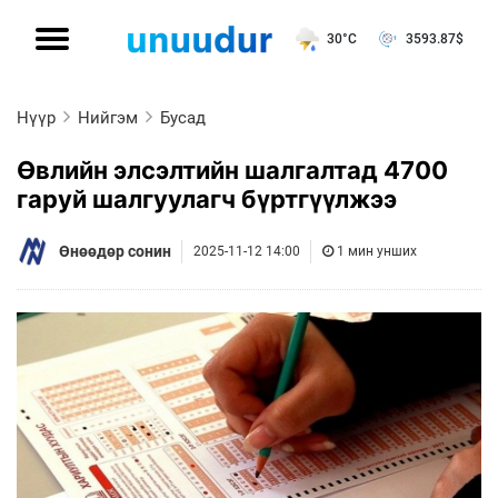
30°C
3593.87
$
Нүүр
Нийгэм
Бусад
Өвлийн элсэлтийн шалгалтад 4700
гаруй шалгуулагч бүртгүүлжээ
Өнөөдөр сонин
2025-11-12 14:00
1 мин унших