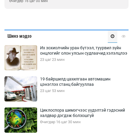
Өчигдөр 16 цаг 00 мин
Шинэ мэдээ
Их зохиолчийн уран бүтээл, туурвил зүйн
онцлогийг олон улсын судлаачид хэлэлцлээ
23 цаг 23 мин
19 байршилд цахилгаан автомашин
цэнэглэх станц байгууллаа
23 цаг 53 мин
Циклоспора шимэгчээс үүдэлтэй гэдэсний
халдвар дэгдэж болзошгүй
Өчигдөр 16 цаг 30 мин