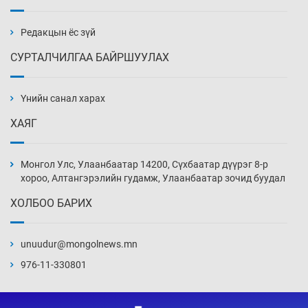
Эмэгтэйчүүд Бээжин, эрэгтэйчүүд Японд
бэлтгэл базаахаар хилийн дээс алхлаа
Өчигдөр 14 цаг 00 мин
Редакцын ёс зүй
СУРТАЛЧИЛГАА БАЙРШУУЛАХ
АНУ-ын Цэргийн кибер командлалаын
ажилтнууд амиа хорлох явдал эрс
нэмэгджээ
Үнийн санал харах
Өчигдөр 13 цаг 52 мин
ХАЯГ
Монголын шигшээ Хонконгийн багийг ялж,
эхний хожлоо авлаа
Монгол Улс, Улаанбаатар 14200, Сүхбаатар дүүрэг 8-р
Өчигдөр 13 цаг 30 мин
хороо, Алтангэрэлийн гудамж, Улаанбаатар зочид буудал
ХОЛБОО БАРИХ
Техникийн өндөр үзүүлэлттэй агаарын хөлөг
худалдан авах хүсэлтээ уламжлав
unuudur@mongolnews.mn
Өчигдөр 13 цаг 00 мин
976-11-330801
“Шатахууны бус, бодлогын хомсдол
нүүрлээд байна”