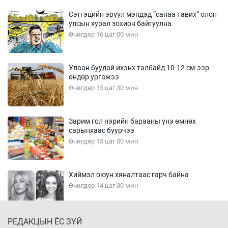
Сэтгэцийн эрүүл мэндэд “санаа тавих” олон
улсын хурал зохион байгуулна
Өчигдөр 16 цаг 00 мин
Улаан буудай ихэнх талбайд 10-12 см-ээр
өндөр ургажээ
Өчигдөр 15 цаг 30 мин
Зарим гол нэрийн барааны үнэ өмнөх
сарынхаас буурчээ
Өчигдөр 15 цаг 00 мин
Хиймэл оюун хяналтаас гарч байна
Өчигдөр 14 цаг 30 мин
РЕДАКЦЫН ЁС ЗҮЙ