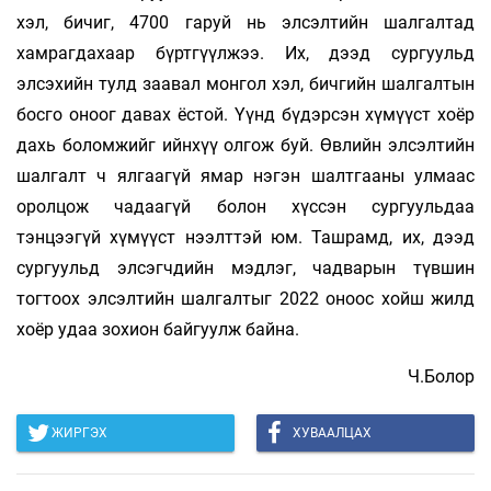
хэл, бичиг, 4700 гаруй нь элсэлтийн шалгалтад
хамрагдахаар бүртгүүлжээ. Их, дээд сургуульд
элсэхийн тулд заавал монгол хэл, бичгийн шалгалтын
босго оноог давах ёстой. Үүнд бүдэрсэн хүмүүст хоёр
дахь боломжийг ийнхүү олгож буй. Өвлийн элсэлтийн
шалгалт ч ялгаагүй ямар нэгэн шалтгааны улмаас
оролцож чадаагүй болон хүссэн сургуульдаа
тэнцээгүй хүмүүст нээлттэй юм. Ташрамд, их, дээд
сургуульд элсэгчдийн мэдлэг, чадварын түвшин
тогтоох элсэлтийн шалгалтыг 2022 оноос хойш жилд
хоёр удаа зохион байгуулж байна.
Ч.Болор
ЖИРГЭХ
ХУВААЛЦАХ