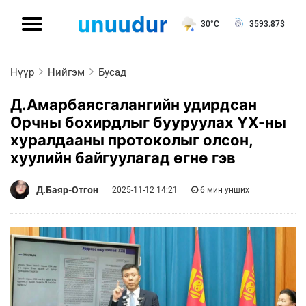
30°C
3593.87
$
Нүүр
Нийгэм
Бусад
Д.Амарбаясгалангийн удирдсан
Орчны бохирдлыг бууруулах ҮХ-ны
хуралдааны протоколыг олсон,
хуулийн байгуулагад өгнө гэв
Д.Баяр-Отгон
2025-11-12 14:21
6 мин унших