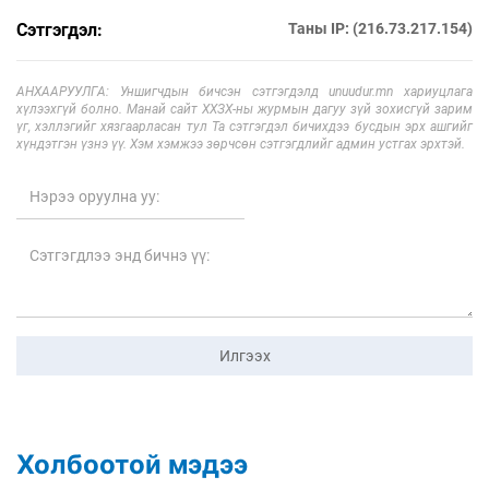
Сэтгэгдэл:
Таны IP: (216.73.217.154)
АНХААРУУЛГА: Уншигчдын бичсэн сэтгэгдэлд unuudur.mn хариуцлага
хүлээхгүй болно. Манай сайт ХХЗХ-ны журмын дагуу зүй зохисгүй зарим
үг, хэллэгийг хязгаарласан тул Та сэтгэгдэл бичихдээ бусдын эрх ашгийг
хүндэтгэн үзнэ үү. Хэм хэмжээ зөрчсөн сэтгэгдлийг админ устгах эрхтэй.
Илгээх
Холбоотой мэдээ