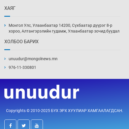
Өчигдөр 13 цаг 52 мин
ХАЯГ
Монголын шигшээ Хонконгийн багийг ялж,
эхний хожлоо авлаа
Монгол Улс, Улаанбаатар 14200, Сүхбаатар дүүрэг 8-р
Өчигдөр 13 цаг 30 мин
хороо, Алтангэрэлийн гудамж, Улаанбаатар зочид буудал
ХОЛБОО БАРИХ
Техникийн өндөр үзүүлэлттэй агаарын хөлөг
худалдан авах хүсэлтээ уламжлав
unuudur@mongolnews.mn
Өчигдөр 13 цаг 00 мин
976-11-330801
“Шатахууны бус, бодлогын хомсдол
нүүрлээд байна”
Өчигдөр 12 цаг 30 мин
Дөрвөн чиглэлд шөнийн автобус иргэдэд
Copyrights © 2010-2025 БҮХ ЭРХ ХУУЛИАР ХАМГААЛАГДСАН.
үйлчилж буй гэв
Өчигдөр 12 цаг 00 мин