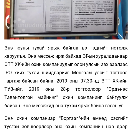
Энэ юуны тухай ярьж байгаа вэ гэдгийг нотолж
харуулъя. Энэ мессеж ирж байхад ЗГ-ын хуралдаанаар
ЭТТ ХК-ийн охин компаниудыг олон улсын зах зээлээс
IPO хийх тухай шийдвэрийг Монголы улсыг тогтоол
гаргаж байсан байна. 2019 оны 07.30-нд ЭТТ ХК-ийн
ТУЗ-ийг, 2019 оны 28-р тогтоолоор "Эрдэнэс
Тавантолгой майнинг" охин компанийг байгуулж
байсан. Энэ мессежид энэ тухай ярьж байна гэсэн үг.
Энэ охин компаниар "Бортээг"-ийн өмнөд хэсгийг
тусгай зөвшөөрлөөр энэ охин компанийн нэр дээр