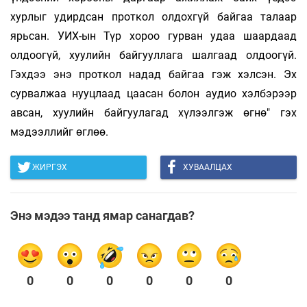
хурлыг удирдсан проткол олдохгүй байгаа талаар
ярьсан. УИХ-ын Түр хороо гурван удаа шаардаад
олдоогүй, хуулийн байгууллага шалгаад олдоогүй.
Гэхдээ энэ проткол надад байгаа гэж хэлсэн. Эх
сурвалжаа нууцлаад цаасан болон аудио хэлбэрээр
авсан, хуулийн байгуулагад хүлээлгэж өгнө" гэх
мэдээллийг өглөө.
ЖИРГЭХ
ХУВААЛЦАХ
Энэ мэдээ танд ямар санагдав?
0
0
0
0
0
0