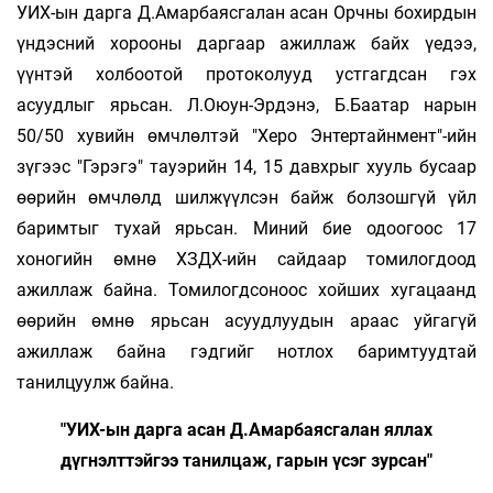
УИХ-ын дарга Д.Амарбаясгалан асан Орчны бохирдын
үндэсний хорооны даргаар ажиллаж байх үедээ,
үүнтэй холбоотой протоколууд устгагдсан гэх
асуудлыг ярьсан. Л.Оюун-Эрдэнэ, Б.Баатар нарын
50/50 хувийн өмчлөлтэй "Херо Энтертайнмент"-ийн
зүгээс "Гэрэгэ" тауэрийн 14, 15 давхрыг хууль бусаар
өөрийн өмчлөлд шилжүүлсэн байж болзошгүй үйл
баримтыг тухай ярьсан. Миний бие одоогоос 17
хоногийн өмнө ХЗДХ-ийн сайдаар томилогдоод
ажиллаж байна. Томилогдсоноос хойших хугацаанд
өөрийн өмнө ярьсан асуудлуудын араас уйгагүй
ажиллаж байна гэдгийг нотлох баримтуудтай
танилцуулж байна.
"УИХ-ын дарга асан Д.Амарбаясгалан яллах
дүгнэлттэйгээ танилцаж, гарын үсэг зурсан"