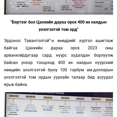
"Бортээг бол Цанхийн дараа орох 400 их наядын
үнэлгээтэй том орд"
Эрдэнэс Тавантолгой”-н өнөдрийг хүртэл ашиглаж
байгаа Цанхийн дараа орох 2023 оны
арванхоёрдугаар сард нүүрс худалдан борлуулж
байсан үнээр тооцоход 400 их наядын нүүрсний
нөөцийн үнэлгээтэй буюу 100 тэрбум ам.долларын
үнэлгээтэй том ордын уурхайн талаар бид асуудал
ярьж байна.