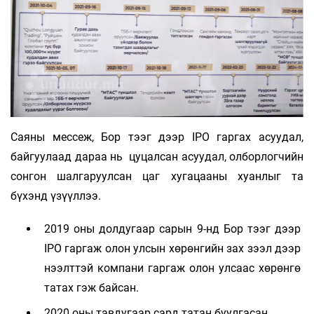
Саяны мессеж, Бор тээг дээр IPO гаргах асуудал,
байгуулаад дараа нь цуцалсан асуудал, олборлогчийн
сонгон шалгаруулсан цаг хугацааны хуанлыг та
бүхэнд үзүүллээ.
2019 оны долдугаар сарын 9-нд Бор тээг дээр
IPO гаргаж олон улсын хөрөнгийн зах зээл дээр
нээлттэй компани гаргаж олон улсаас хөрөнгө
татах гэж байсан.
2020 оны тавдугаар сард татан буулгасан.