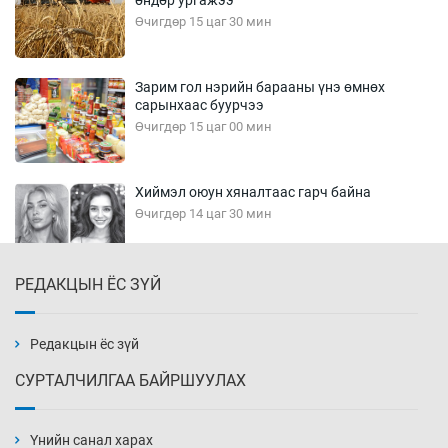
өндөр ургажээ
Өчигдөр 15 цаг 30 мин
Зарим гол нэрийн барааны үнэ өмнөх
сарынхаас буурчээ
Өчигдөр 15 цаг 00 мин
Хиймэл оюун хяналтаас гарч байна
Өчигдөр 14 цаг 30 мин
РЕДАКЦЫН ЁС ЗҮЙ
Эмэгтэйчүүд Бээжин, эрэгтэйчүүд Японд
бэлтгэл базаахаар хилийн дээс алхлаа
Өчигдөр 14 цаг 00 мин
Редакцын ёс зүй
СУРТАЛЧИЛГАА БАЙРШУУЛАХ
АНУ-ын Цэргийн кибер командлалаын
ажилтнууд амиа хорлох явдал эрс
нэмэгджээ
Үнийн санал харах