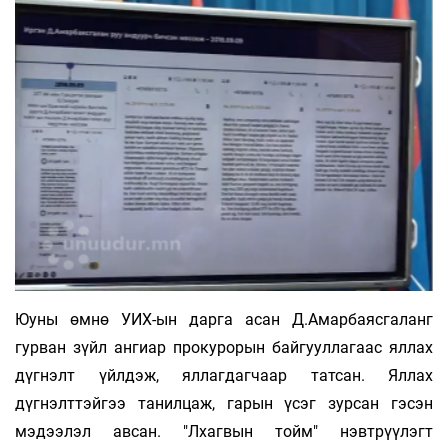
Юуны өмнө УИХ-ын дарга асан Д.Амарбаясгаланг
гурван зүйл ангиар прокурорын байгууллагаас яллах
дүгнэлт үйлдэж, яллагдагчаар татсан. Яллах
дүгнэлттэйгээ танилцаж, гарын үсэг зурсан гэсэн
мэдээлэл авсан. "Лхагвын тойм" нэвтрүүлэгт