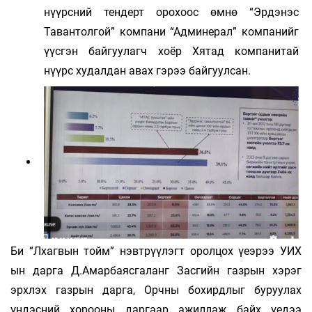
нүүрсний тендерт орохоос өмнө “Эрдэнэс
Тавантолгой” компани “Админерал” компанийг
үүсгэн байгуулагч хоёр Хятад компанитай
нүүрс худалдан авах гэрээ байгуулсан.
Би “Лхагвын тойм” нэвтрүүлэгт оролцох үеэрээ УИХ
ын дарга Д.Амарбаясгаланг Засгийн газрын хэрэг
эрхлэх газрын дарга, Орчны бохирдлыг буруулах
үндэсний хорооны даргаар ажиллаж байх үедээ