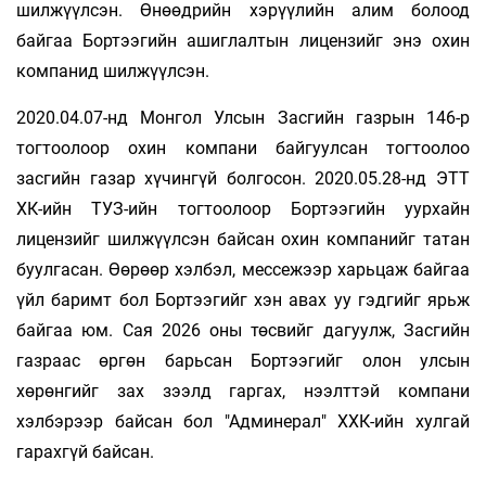
шилжүүлсэн. Өнөөдрийн хэрүүлийн алим болоод
байгаа Бортээгийн ашиглалтын лицензийг энэ охин
компанид шилжүүлсэн.
2020.04.07-нд Монгол Улсын Засгийн газрын 146-р
тогтоолоор охин компани байгуулсан тогтоолоо
засгийн газар хүчингүй болгосон. 2020.05.28-нд ЭТТ
ХК-ийн ТУЗ-ийн тогтоолоор Бортээгийн уурхайн
лицензийг шилжүүлсэн байсан охин компанийг татан
буулгасан. Өөрөөр хэлбэл, мессежээр харьцаж байгаа
үйл баримт бол Бортээгийг хэн авах уу гэдгийг ярьж
байгаа юм. Сая 2026 оны төсвийг дагуулж, Засгийн
газраас өргөн барьсан Бортээгийг олон улсын
хөрөнгийг зах зээлд гаргах, нээлттэй компани
хэлбэрээр байсан бол "Админерал" ХХК-ийн хулгай
гарахгүй байсан.