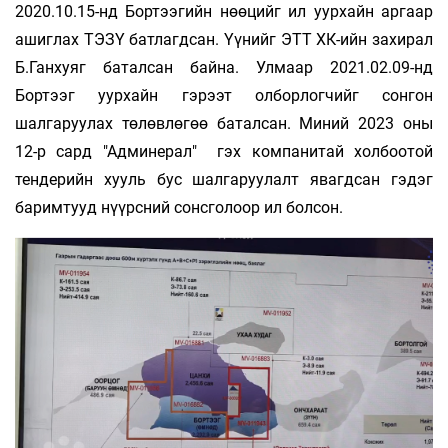
2020.10.15-нд Бортээгийн нөөцийг ил уурхайн аргаар
ашиглах ТЭЗҮ батлагдсан. Үүнийг ЭТТ ХК-ийн захирал
Б.Ганхуяг баталсан байна. Улмаар 2021.02.09-нд
Бортээг уурхайн гэрээт олборлогчийг сонгон
шалгаруулах төлөвлөгөө баталсан. Миний 2023 оны
12-р сард "Админерал" гэх компанитай холбоотой
тендерийн хууль бус шалгаруулалт явагдсан гэдэг
баримтууд нүүрсний сонсголоор ил болсон.