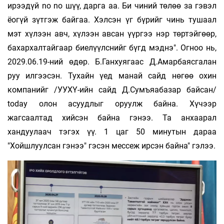
ирээдүй no no шүү, дарга аа. Би чиний төлөө за гэвэл
ёогүй зүтгэж байгаа. Хэлсэн үг бүрийг чинь тушаал
мэт хүлээн авч, хүлээн авсан үүргээ нэр төртэйгөөр,
бахархалтайгаар биелүүлснийг бүгд мэднэ". Огноо нь,
2029.06.19-ний өдөр. Б.Ганхуягаас Д.Амарбаясгалан
руу илгээсэн. Тухайн үед манай сайд нөгөө охин
компанийг /УУХҮ-ийн сайд Д.Сумъяабазар байсан/
today олон асуудлыг оруулж байна. Хүчээр
жагсаалтад хийсэн байна гэнээ. Та анхаарал
хандуулаач тэгэх үү. 1 цаг 50 минутын дараа
"Хойшлуулсан гэнээ" гэсэн мессеж ирсэн байна" гэлээ.