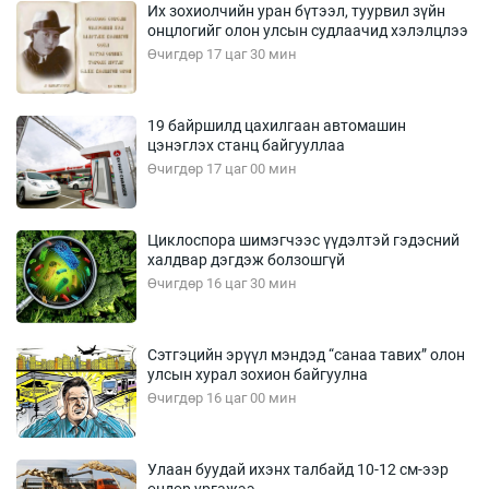
Их зохиолчийн уран бүтээл, туурвил зүйн
онцлогийг олон улсын судлаачид хэлэлцлээ
Өчигдөр 17 цаг 30 мин
19 байршилд цахилгаан автомашин
цэнэглэх станц байгууллаа
Өчигдөр 17 цаг 00 мин
Циклоспора шимэгчээс үүдэлтэй гэдэсний
халдвар дэгдэж болзошгүй
Өчигдөр 16 цаг 30 мин
Сэтгэцийн эрүүл мэндэд “санаа тавих” олон
улсын хурал зохион байгуулна
Өчигдөр 16 цаг 00 мин
Улаан буудай ихэнх талбайд 10-12 см-ээр