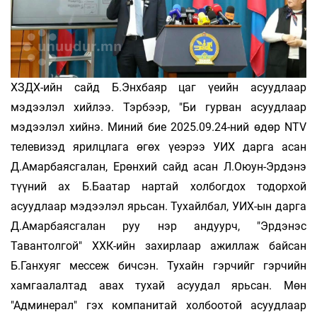
ХЗДХ-ийн сайд Б.Энхбаяр цаг үеийн асуудлаар
мэдээлэл хийлээ. Тэрбээр, "Би гурван асуудлаар
мэдээлэл хийнэ. Миний бие 2025.09.24-ний өдөр NTV
телевизэд ярилцлага өгөх үеэрээ УИХ дарга асан
Д.Амарбаясгалан, Ерөнхий сайд асан Л.Оюун-Эрдэнэ
түүний ах Б.Баатар нартай холбогдох тодорхой
асуудлаар мэдээлэл ярьсан. Тухайлбал, УИХ-ын дарга
Д.Амарбаясгалан руу нэр андуурч, "Эрдэнэс
Тавантолгой" ХХК-ийн захирлаар ажиллаж байсан
Б.Ганхуяг мессеж бичсэн. Тухайн гэрчийг гэрчийн
хамгаалалтад авах тухай асуудал ярьсан. Мөн
"Админерал" гэх компанитай холбоотой асуудлаар