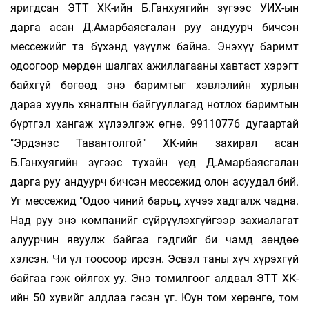
яригдсан ЭТТ ХК-ийн Б.Ганхуягийн зүгээс УИХ-ын
дарга асан Д.Амарбаясгалан руу андуурч бичсэн
мессежийг та бүхэнд үзүүлж байна. Энэхүү баримт
одоогоор мөрдөн шалгах ажиллагааны хавтаст хэрэгт
байхгүй бөгөөд энэ баримтыг хэвлэлийн хурлын
дараа хууль хяналтын байгууллагад нотлох баримтын
бүртгэл хангаж хүлээлгэж өгнө. 99110776 дугаартай
"Эрдэнэс Тавантолгой" ХК-ийн захирал асан
Б.Ганхуягийн зүгээс тухайн үед Д.Амарбаясгалан
дарга руу андуурч бичсэн мессежид олон асуудал бий.
Уг мессежид "Одоо чиний барьц, хүчээ хадгалж чадна.
Над руу энэ компанийг сүйрүүлэхгүйгээр захиалагат
алуурчин явуулж байгаа гэдгийг би чамд зөндөө
хэлсэн. Чи үл тоосоор ирсэн. Эсвэл таны хүч хүрэхгүй
байгаа гэж ойлгох уу. Энэ томилгоог алдвал ЭТТ ХК-
ийн 50 хувийг алдлаа гэсэн үг. Юун том хөрөнгө, том