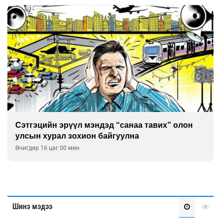
Сэтгэцийн эрүүл мэндэд “санаа тавих” олон
улсын хурал зохион байгуулна
Өчигдөр 16 цаг 00 мин
Шинэ мэдээ