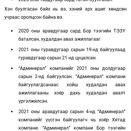
Хэн буулгасан байх нь вэ, хэний эрх ашиг хөндсөн
учраас оролцсон байна вэ.
2020 оны аравдугаар сард Бор тээгийн ТЭЗҮ
баталсан, худалдан авах ажиллагааг
2021 оны гуравдугаар сарын 19-нд байгуулаад
гуравдугаар сарын 21 нд цуцалсан.
“Админерал” компанийг 2021 оны долдугаар
сарын 2-нд байгуулсан. “Админерал” компани
байгуулагдсанаас хойш худалдан авах
ажиллагааны хоёр дахь худалдан авалт
үргэлжилсэн.
2021 оны аравдугаар сарын 4-нд “Админерал”
компанийг үүсгэн байгуулагч нь хоёр Хятад
компани. “Админерал” компани Бор тээгийн