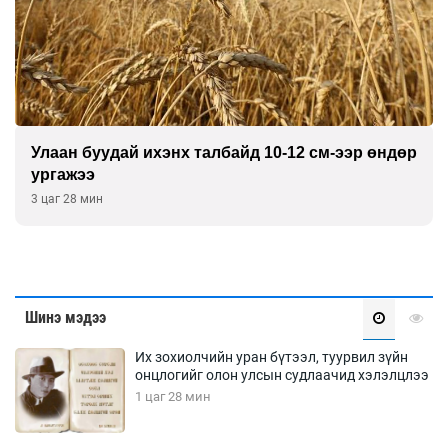
Улаан буудай ихэнх талбайд 10-12 см-ээр өндөр
ургажээ
3 цаг 28 мин
Шинэ мэдээ
Их зохиолчийн уран бүтээл, туурвил зүйн
онцлогийг олон улсын судлаачид хэлэлцлээ
1 цаг 28 мин