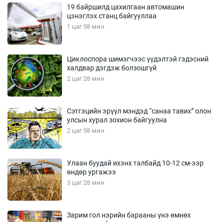
19 байршилд цахилгаан автомашин
цэнэглэх станц байгууллаа
1 цаг 58 мин
Циклоспора шимэгчээс үүдэлтэй гэдэсний
халдвар дэгдэж болзошгүй
2 цаг 28 мин
Сэтгэцийн эрүүл мэндэд “санаа тавих” олон
улсын хурал зохион байгуулна
2 цаг 58 мин
Улаан буудай ихэнх талбайд 10-12 см-ээр
өндөр ургажээ
3 цаг 28 мин
Зарим гол нэрийн барааны үнэ өмнөх