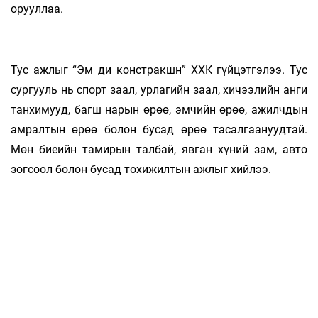
орууллаа.
Тус ажлыг “Эм ди констракшн” ХХК гүйцэтгэлээ. Тус
сургууль нь спорт заал, урлагийн заал, хичээлийн анги
танхимууд, багш нарын өрөө, эмчийн өрөө, ажилчдын
амралтын өрөө болон бусад өрөө тасалгаануудтай.
Мөн биеийн тамирын талбай, явган хүний зам, авто
зогсоол болон бусад тохижилтын ажлыг хийлээ.