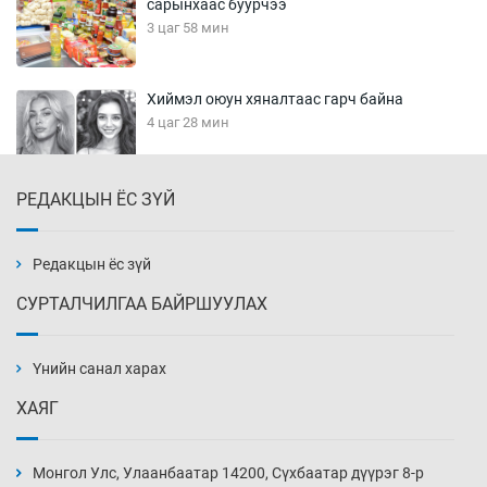
сарынхаас буурчээ
3 цаг 58 мин
Хиймэл оюун хяналтаас гарч байна
4 цаг 28 мин
РЕДАКЦЫН ЁС ЗҮЙ
Эмэгтэйчүүд Бээжин, эрэгтэйчүүд Японд
бэлтгэл базаахаар хилийн дээс алхлаа
4 цаг 58 мин
Редакцын ёс зүй
СУРТАЛЧИЛГАА БАЙРШУУЛАХ
АНУ-ын Цэргийн кибер командлалаын
ажилтнууд амиа хорлох явдал эрс
нэмэгджээ
Үнийн санал харах
5 цаг 6 мин
ХАЯГ
Монголын шигшээ Хонконгийн багийг ялж,
эхний хожлоо авлаа
Монгол Улс, Улаанбаатар 14200, Сүхбаатар дүүрэг 8-р
5 цаг 28 мин