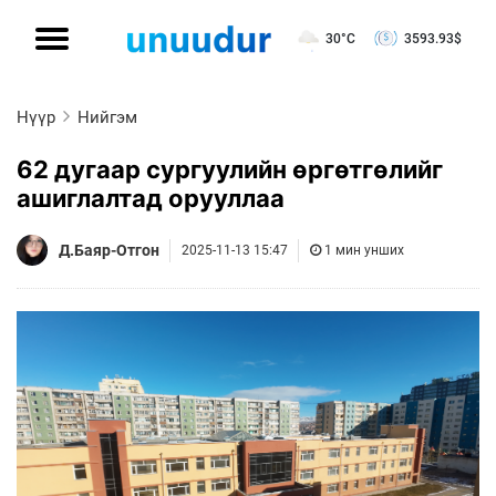
30°C
3593.93
$
Нүүр
Нийгэм
62 дугаар сургуулийн өргөтгөлийг
ашиглалтад орууллаа
Д.Баяр-Отгон
2025-11-13 15:47
1 мин унших