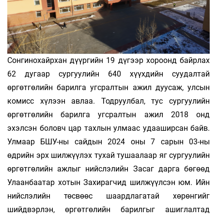
Сонгинохайрхан дүүргийн 19 дүгээр хороонд байрлах
62 дугаар сургуулийн 640 хүүхдийн суудалтай
өргөтгөлийн барилга угсралтын ажил дуусаж, улсын
комисс хүлээн авлаа. Тодруулбал, тус сургуулийн
өргөтгөлийн барилга угсралтын ажил 2018 онд
эхэлсэн боловч цар тахлын улмаас удааширсан байв.
Улмаар БШУ-ны сайдын 2024 оны 7 сарын 03-ны
өдрийн эрх шилжүүлэх тухай тушаалаар яг сургуулийн
өргөтгөлийн ажлыг нийслэлийн Засаг дарга бөгөөд
Улаанбаатар хотын Захирагчид шилжүүлсэн юм. Ийн
нийслэлийн төсвөөс шаардлагатай хөрөнгийг
шийдвэрлэн, өргөтгөлийн барилгыг ашиглалтад