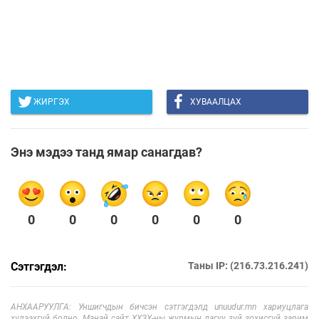
ЖИРГЭХ
ХУВААЛЦАХ
Энэ мэдээ танд ямар санагдав?
0
0
0
0
0
0
Сэтгэгдэл:
Таны IP: (216.73.216.241)
АНХААРУУЛГА: Уншигчдын бичсэн сэтгэгдэлд unuudur.mn хариуцлага
хүлээхгүй болно. Манай сайт ХХЗХ-ны журмын дагуу зүй зохисгүй зарим