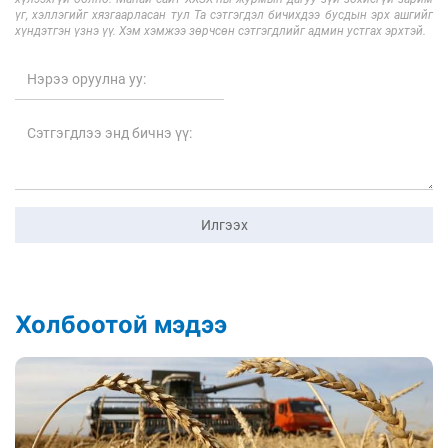
үг, хэллэгийг хязгаарласан тул Та сэтгэгдэл бичихдээ бусдын эрх ашгийг
хүндэтгэн үзнэ үү. Хэм хэмжээ зөрчсөн сэтгэгдлийг админ устгах эрхтэй.
Илгээх
Холбоотой мэдээ