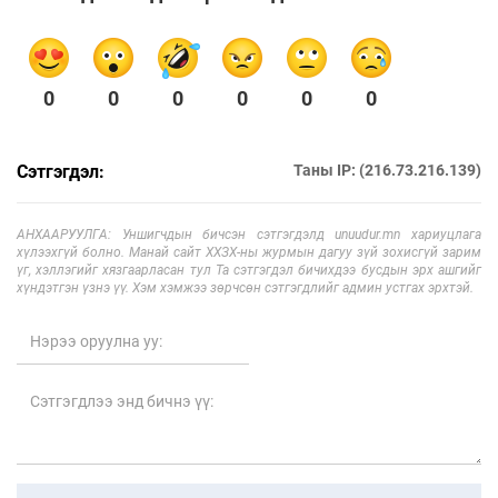
0
0
0
0
0
0
Сэтгэгдэл:
Таны IP: (216.73.216.139)
АНХААРУУЛГА: Уншигчдын бичсэн сэтгэгдэлд unuudur.mn хариуцлага
хүлээхгүй болно. Манай сайт ХХЗХ-ны журмын дагуу зүй зохисгүй зарим
үг, хэллэгийг хязгаарласан тул Та сэтгэгдэл бичихдээ бусдын эрх ашгийг
хүндэтгэн үзнэ үү. Хэм хэмжээ зөрчсөн сэтгэгдлийг админ устгах эрхтэй.