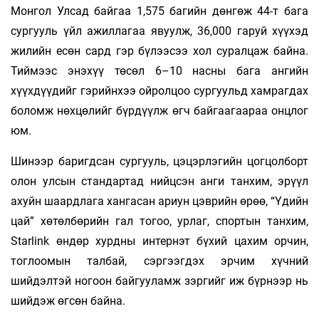
Монгол Улсад байгаа 1,575 багийн дөнгөж 44-т бага
сургууль үйл ажиллагаа явуулж, 36,000 гаруй хүүхэд
жилийн есөн сард гэр бүлээсээ хол суралцаж байна.
Тиймээс энэхүү төсөл 6–10 насны бага ангийн
хүүхдүүдийг гэрийнхээ ойролцоо сургуульд хамрагдах
боломж нөхцөлийг бүрдүүлж өгч байгаагаараа онцлог
юм.
Шинээр баригдсан сургууль, цэцэрлэгийн цогцолборт
олон улсын стандартад нийцсэн анги танхим, эрүүл
ахуйн шаардлага хангасан ариун цэврийн өрөө, “Үдийн
цай” хөтөлбөрийн гал тогоо, урлаг, спортын танхим,
Starlink өндөр хурдны интернэт бүхий цахим орчин,
тоглоомын талбай, сэргээгдэх эрчим хүчний
шийдэлтэй ногоон байгууламж зэргийг иж бүрнээр нь
шийдэж өгсөн байна.