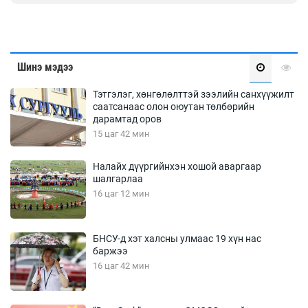
Шинэ мэдээ
Тэтгэлэг, хөнгөлөлттэй зээлийн санхүүжилт
саатсанаас олон оюутан төлбөрийн
дарамтад оров
15 цаг 42 мин
Налайх дүүргийнхэн хошой аваргаар
шалгарлаа
16 цаг 12 мин
БНСУ-д хэт халсны улмаас 19 хүн нас
баржээ
16 цаг 42 мин