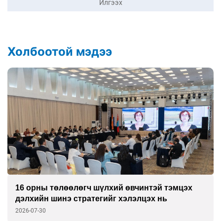
Илгээх
Холбоотой мэдээ
16 орны төлөөлөгч шүлхий өвчинтэй тэмцэх
дэлхийн шинэ стратегийг хэлэлцэх нь
2026-07-30