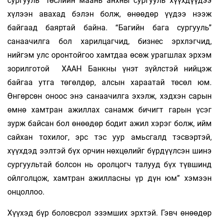
сургууль” төслийн маань анхны сургууль хүүхдүүдээ
хүлээн авахад бэлэн болж, өнөөдөр үүдээ нээж
байгаад баяртай байна. “Багийн бага сургууль”
санаачилга бол харилцагчид, бизнес эрхлэгчид,
нийгэм улс оронтойгоо хамтдаа өсөж урагшлах эрхэм
зорилготой ХААН Банкны үнэт зүйлстэй нийцэж
байгаа утга төгөлдөр, алсын хараатай төсөл юм.
Өнгөрсөн оноос энэ санаачилга эхэлж, хэдхэн сарын
өмнө хамтран ажиллах санамж бичигт гарын үсэг
зурж байсан бол өнөөдөр бодит ажил хэрэг болж, ийм
сайхан тохилог, эрс тэс уур амьсгалд тэсвэртэй,
хүүхдэд ээлтэй бүх орчин нөхцөлийг бүрдүүлсэн шинэ
сургуультай болсон нь оролцогч талууд бүх түвшинд
ойлголцож, хамтран ажилласны үр дүн юм” хэмээн
онцоллоо.
Хүүхэд бүр боловсрол эзэмших эрхтэй. Гэвч өнөөдөр