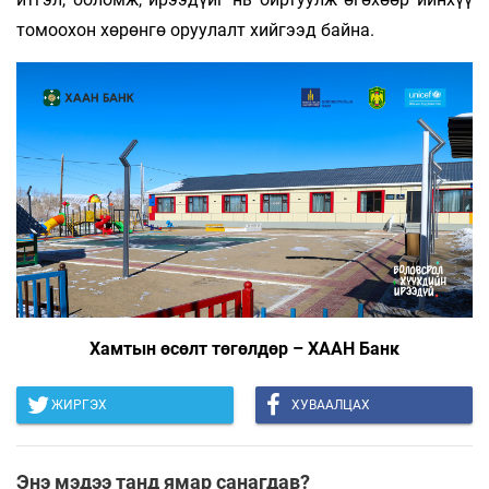
томоохон хөрөнгө оруулалт хийгээд байна.
Хамтын өсөлт төгөлдөр – ХААН Банк
ЖИРГЭХ
ХУВААЛЦАХ
Энэ мэдээ танд ямар санагдав?