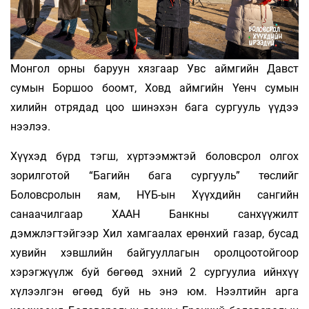
Монгол орны баруун хязгаар Увс аймгийн Давст
сумын Боршоо боомт, Ховд аймгийн Үенч сумын
хилийн отрядад цоо шинэхэн бага сургууль үүдээ
нээлээ.
Хүүхэд бүрд тэгш, хүртээмжтэй боловсрол олгох
зорилготой “Багийн бага сургууль” төслийг
Боловсролын яам, НҮБ-ын Хүүхдийн сангийн
санаачилгаар ХААН Банкны санхүүжилт
дэмжлэгтэйгээр Хил хамгаалах ерөнхий газар, бусад
хувийн хэвшлийн байгууллагын оролцоотойгоор
хэрэгжүүлж буй бөгөөд эхний 2 сургуулиа ийнхүү
хүлээлгэн өгөөд буй нь энэ юм. Нээлтийн арга