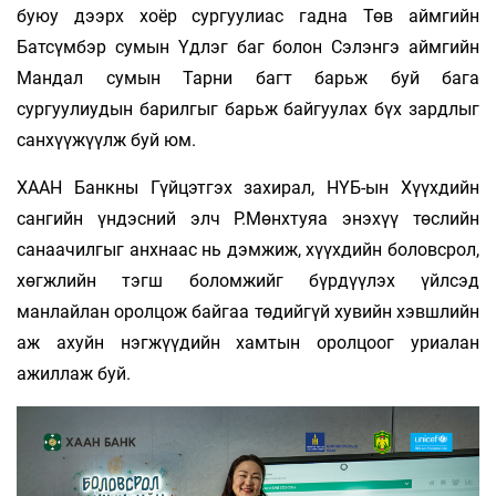
буюу дээрх хоёр сургуулиас гадна Төв аймгийн
Батсүмбэр сумын Үдлэг баг болон Сэлэнгэ аймгийн
Мандал сумын Тарни багт барьж буй бага
сургуулиудын барилгыг барьж байгуулах бүх зардлыг
санхүүжүүлж буй юм.
ХААН Банкны Гүйцэтгэх захирал, НҮБ-ын Хүүхдийн
сангийн үндэсний элч Р.Мөнхтуяа энэхүү төслийн
санаачилгыг анхнаас нь дэмжиж, хүүхдийн боловсрол,
хөгжлийн тэгш боломжийг бүрдүүлэх үйлсэд
манлайлан оролцож байгаа төдийгүй хувийн хэвшлийн
аж ахуйн нэгжүүдийн хамтын оролцоог уриалан
ажиллаж буй.