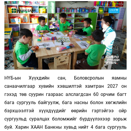
НҮБ-ын Хүүхдийн сан, Боловсролын яамны
санаачилгаар хувийн хэвшилтэй хамтран 2027 он
гэхэд төв суурин газраас алслагдсан 60 орчим багт
бага сургууль байгуулж, бага насны болон хөгжлийн
бэрхшээлтэй хүүхдүүдийг өөрийн гэртэйгээ ойр
сургуульд суралцах боломжийг бүрдүүлэхээр зорьж
буй. Харин ХААН Банкны хувьд нийт 4 бага сургууль