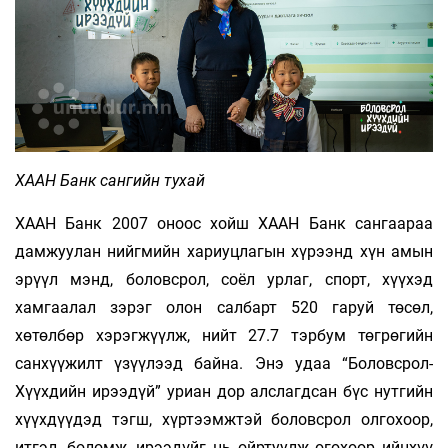
ХААН Банк сангийн тухай
ХААН Банк 2007 оноос хойш ХААН Банк сангаараа
дамжуулан нийгмийн хариуцлагын хүрээнд хүн амын
эрүүл мэнд, боловсрол, соёл урлаг, спорт, хүүхэд
хамгаалал зэрэг олон салбарт 520 гаруй төсөл,
хөтөлбөр хэрэгжүүлж, нийт 27.7 тэрбум төгрөгийн
санхүүжилт үзүүлээд байна. Энэ удаа “Боловсрол-
Хүүхдийн ирээдүй” уриан дор алслагдсан бүс нутгийн
хүүхдүүдэд тэгш, хүртээмжтэй боловсрол олгохоор,
итгэл, боломж, ирээдүйг нь ойртуулж өгөхөөр ийнхүү