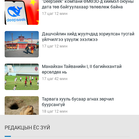
“DeepSeek” компани ӨМӨЗО-д хиймэл оюуны
дата төв байгуулахаар төлөвлөж байна
17 цаг 12 мин
Дашчойлин хийд жуулчдад зориулсан тусгай
үйлчилгээ үзүүлж эхэлжээ
17 цаг 12 мин
Манайхан Тайванийн I, II багийнхантай
өрсөлдөх нь
17 цаг 42 мин
Тарвага хууль бусаар агнах зөрчил
буурсангүй
18 цаг 12 мин
РЕДАКЦЫН ЁС ЗҮЙ
Х.Улам-Өрнөх байр урагшилж, долоод
жагсжээ