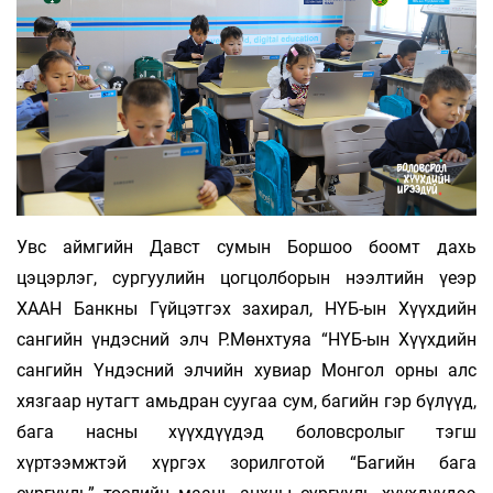
Увс аймгийн Давст сумын Боршоо боомт дахь
цэцэрлэг, сургуулийн цогцолборын нээлтийн үеэр
ХААН Банкны Гүйцэтгэх захирал, НҮБ-ын Хүүхдийн
сангийн үндэсний элч Р.Мөнхтуяа “НҮБ-ын Хүүхдийн
сангийн Үндэсний элчийн хувиар Монгол орны алс
хязгаар нутагт амьдран суугаа сум, багийн гэр бүлүүд,
бага насны хүүхдүүдэд боловсролыг тэгш
хүртээмжтэй хүргэх зорилготой “Багийн бага