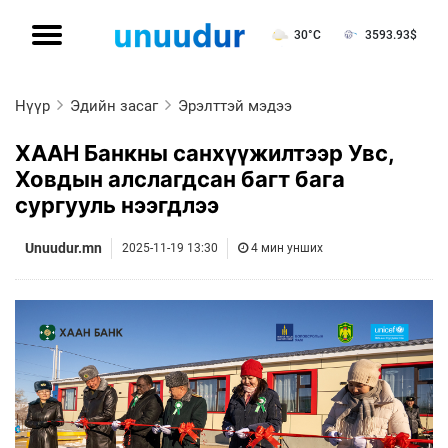
30°C
3593.93
$
Нүүр
Эдийн засаг
Эрэлттэй мэдээ
ХААН Банкны санхүүжилтээр Увс,
Ховдын алслагдсан багт бага
сургууль нээгдлээ
Unuudur.mn
2025-11-19 13:30
4 мин унших