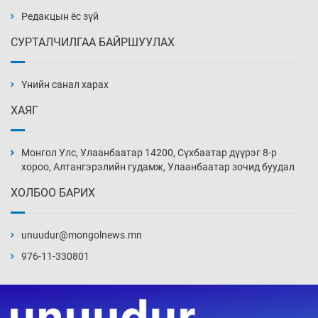
18 цаг 42 мин
Редакцын ёс зүй
СУРТАЛЧИЛГАА БАЙРШУУЛАХ
Ж.Лхагвабат өсвөр үеийнхний ДАШТ-ийг
дэнсэлнэ
Үнийн санал харах
19 цаг 12 мин
ХАЯГ
Иран тэсэж үлдсэн ч удаан хугацаанд хүнд
үеийг туулна
Монгол Улс, Улаанбаатар 14200, Сүхбаатар дүүрэг 8-р
19 цаг 42 мин
хороо, Алтангэрэлийн гудамж, Улаанбаатар зочид буудал
ХОЛБОО БАРИХ
Боловсролын зээлийн сангаар гадаадад
суралцагчдын амьжиргааны зардлын
хэмжээг шинэчлэн тогтоох нь
unuudur@mongolnews.mn
20 цаг 12 мин
976-11-330801
Монголын баг Абу Дабид медалийн хур
буулгаж байна
20 цаг 42 мин