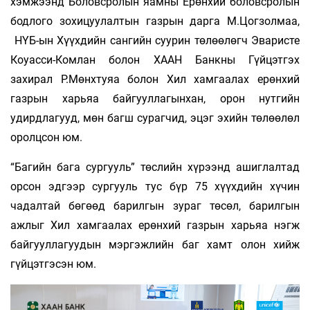
хэмжээнд Боловсролын яамны Ерөнхий боловсролын
бодлого зохицуулалтын газрын дарга М.Цогзолмаа,
НҮБ-ын Хүүхдийн сангийн суурин төлөөлөгч Эваристе
Коуасси-Комлан болон ХААН Банкны Гүйцэтгэх
захирал Р.Мөнхтуяа болон Хил хамгаалах ерөнхий
газрын харьяа байгууллагынхан, орон нутгийн
удирдлагууд, мөн багш сурагчид, эцэг эхийн төлөөлөл
оролцсон юм.
“Багийн бага сургууль” төслийн хүрээнд ашиглалтад
орсон эдгээр сургууль тус бүр 75 хүүхдийн хүчин
чадалтай бөгөөд барилгын зураг төсөл, барилгын
ажлыг Хил хамгаалах ерөнхий газрын харьяа нэгж
байгууллагуудын мэргэжлийн баг хамт олон хийж
гүйцэтгэсэн юм.