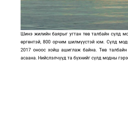
Олимп 2024
Шинэ жилийн баярыг угтан төв талбайн сүлд мо
өргөнтэй, 800 орчим шилмүүстэй юм. Сүлд мод
2017 оноос хойш ашиглаж байна. Төв талбайн
асаана. Нийслэлчүүд та бүхнийг сүлд модны гэр