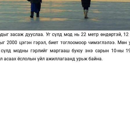
дыг засаж дууслаа. Уг сүлд мод нь 22 метр өндөртэй, 12
ыг 2000 цэгэн гэрэл, биет тоглоомоор чимэглэлээ. Мөн 
 сүлд модны гэрлийг маргааш буюу энэ сарын 10-ны 19
эл асаах ёслолын үйл ажиллагаанд урьж байна.