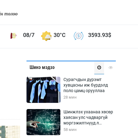
йн төлөө
08/7
30°C
3593.93
$
Соёл урлаг
Шинэ мэдээ
ой хөгжлийн зорилго -
Сонгодог урлаг
Сурагчдын дүрэмт
Ардын урлаг
хувцасны иж бүрдэлд
поло цамц орууллаа
Дүрслэх урлаг
28 мин
Өв соёл
таг
Кино урлаг
Шинжлэх ухаанаа хөсөр
хаясан улс чадваргүй
 орчин
Цирк
мэргэжилтнүүд л
ол
“үйлдвэрлэдэг”
58 мин
Рок поп, хип хоп
энд