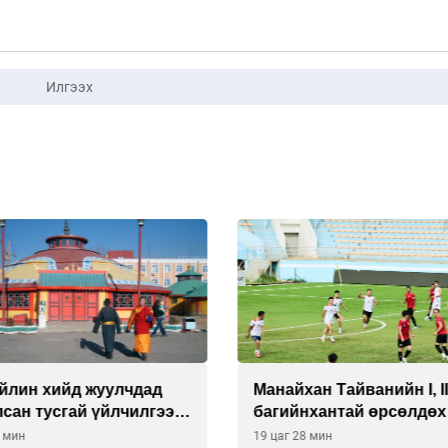
Илгээх
йлин хийд жуулчдад
Манайхан Тайванийн I, I
сан тусгай үйлчилгээ
багийнхантай өрсөлдөх
ж эхэлжээ
8 мин
19 цаг 28 мин