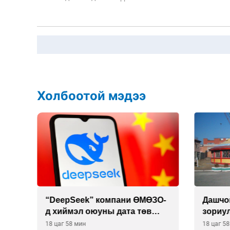
Холбоотой мэдээ
 19
“DeepSeek” компани ӨМӨЗО-
Дашчо
д хиймэл оюуны дата төв
зориул
байгуулахаар төлөвлөж
үзүүл
18 цаг 58 мин
18 цаг 5