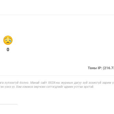
0
Таны IP: (216.7
га хүлээхгүй болно. Манай сайт ХХЗХ-ны журмын дагуу зүй зохисгүй зарим үг
эн үзнэ үү. Хэм хэмжээ зөрчсөн сэтгэгдлийг админ устгах эрхтэй.