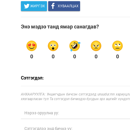
ЖИРГЭХ
ХУВААЛЦАХ
Энэ мэдээ танд ямар санагдав?
0
0
0
0
0
Сэтгэгдэл:
АНХААРУУЛГА: Уншигчдын бичсэн сэтгэгдэлд unuudur.mn хариуцла
хязгаарласан тул Та сэтгэгдэл бичихдээ бусдын эрх ашгийг хүндэтг