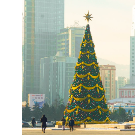
126-гийн НЭГ
Ертөнц
Спорт
Нийгэм
Бөх
Техник технологи
Сагсан бөмбөг
Шинжлэх ухаан
Хөлбөмбөг
Сонин хачин
Олимпын төрөл
Дэлхийн монгол
Тулааны спорт
Олимпын бус төр