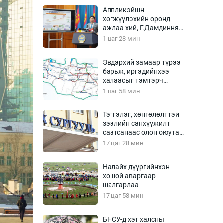
Урлагтай яриа
Аппликэйшн
өрчил
хөгжүүлэхийн оронд
ажлаа хий, Г.Дамдинням
энд-Эрхэм баян
сайд аа
1 цаг 28 мин
Эвдэрхий замаар түрээ
барьж, иргэдийнхээ
хүний үг
халаасыг тэмтэрч
эхэллээ
1 цаг 58 мин
Тэтгэлэг, хөнгөлөлттэй
зээлийн санхүүжилт
ага
Бусад
саатсанаас олон оюутан
төлбөрийн дарамтад
17 цаг 28 мин
Фото
оров
сурвалжлагч
Видео
Налайх дүүргийнхэн
Инфографик
хошой аваргаар
шалгарлаа
Санал асуулга
17 цаг 58 мин
БНСУ-д хэт халсны