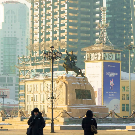
Ханш
Хэрэг з
Эрэлттэй мэдээ
Эрүүл м
Хууль ёс
Хүмүүс
Албаны 
Бусад
Life style
Ярилцл
Зөвлөгөө
Хоймор
Өнөөдрийн тухай
Уншигч-
өл