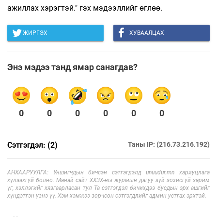
ажиллах хэрэгтэй." гэх мэдээллийг өглөө.
ЖИРГЭХ
ХУВААЛЦАХ
Энэ мэдээ танд ямар санагдав?
0
0
0
0
0
0
Сэтгэгдэл: (2)
Таны IP: (216.73.216.192)
АНХААРУУЛГА: Уншигчдын бичсэн сэтгэгдэлд unuudur.mn хариуцлага
хүлээхгүй болно. Манай сайт ХХЗХ-ны журмын дагуу зүй зохисгүй зарим
үг, хэллэгийг хязгаарласан тул Та сэтгэгдэл бичихдээ бусдын эрх ашгийг
хүндэтгэн үзнэ үү. Хэм хэмжээ зөрчсөн сэтгэгдлийг админ устгах эрхтэй.