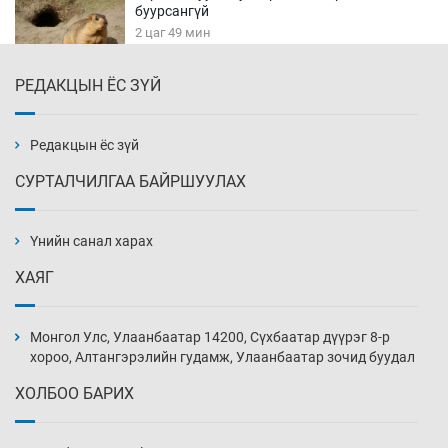
буурсангүй
2 цаг 49 мин
РЕДАКЦЫН ЁС ЗҮЙ
Х.Улам-Өрнөх байр урагшилж, долоод
жагсжээ
3 цаг 19 мин
Редакцын ёс зүй
СУРТАЛЧИЛГАА БАЙРШУУЛАХ
Ж.Лхагвабат өсвөр үеийнхний ДАШТ-ийг
дэнсэлнэ
Үнийн санал харах
3 цаг 49 мин
ХАЯГ
Иран тэсэж үлдсэн ч удаан хугацаанд хүнд
үеийг туулна
Монгол Улс, Улаанбаатар 14200, Сүхбаатар дүүрэг 8-р
4 цаг 19 мин
хороо, Алтангэрэлийн гудамж, Улаанбаатар зочид буудал
ХОЛБОО БАРИХ
Боловсролын зээлийн сангаар гадаадад
суралцагчдын амьжиргааны зардлын