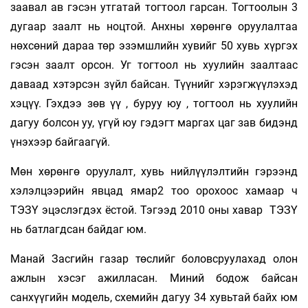
заавал ав гэсэн утгатай тогтоол гарсан. Тогтоолын 3
дугаар заалт нь ноцтой. Анхны хөрөнгө оруулалтаа
нөхсөний дараа төр эзэмшлийн хувийг 50 хувь хүргэх
гэсэн заалт орсон. Уг тогтоол нь хуулийн заалтаас
даваад хэтэрсэн зүйл байсан. Түүнийг хэрэгжүүлэхэд
хэцүү. Гэхдээ зөв үү , буруу юу , тогтоол нь хуулийн
дагуу болсон уу, үгүй юу гэдэгт маргах цаг зав бидэнд
үнэхээр байгаагүй.
Мөн хөрөнгө оруулалт, хувь нийлүүлэлтийн гэрээнд
хэлэлцээрийн явцад ямар2 тоо орохоос хамаар ч
ТЭЗҮ эцэслэгдэх ёстой. Тэгээд 2010 оны хавар ТЭЗҮ
нь батлагдсан байдаг юм.
Манай Засгийн газар төслийг боловсруулахад олон
ажлын хэсэг ажилласан. Миний бодож байсан
санхүүгийн модель, схемийн дагуу 34 хувьтай байх юм