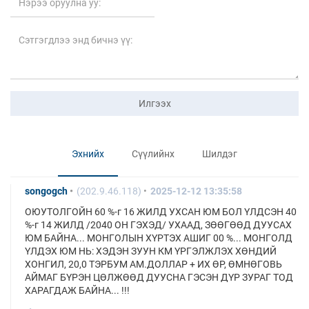
Илгээх
Эхнийх
Сүүлийнх
Шилдэг
songogch
(202.9.46.118)
2025-12-12 13:35:58
ОЮУТОЛГОЙН 60 %-г 16 ЖИЛД УХСАН ЮМ БОЛ ҮЛДСЭН 40
%-г 14 ЖИЛД /2040 ОН ГЭХЭД/ УХААД, ЗӨӨГӨӨД ДУУСАХ
ЮМ БАЙНА... МОНГОЛЫН ХҮРТЭХ АШИГ 00 %... МОНГОЛД
ҮЛДЭХ ЮМ НЬ: ХЭДЭН ЗУУН КМ ҮРГЭЛЖЛЭХ ХӨНДИЙ
ХОНГИЛ, 20,0 ТЭРБУМ АМ.ДОЛЛАР + ИХ ӨР, ӨМНӨГОВЬ
АЙМАГ БҮРЭН ЦӨЛЖӨӨД ДУУСНА ГЭСЭН ДҮР ЗУРАГ ТОД
ХАРАГДАЖ БАЙНА... !!!