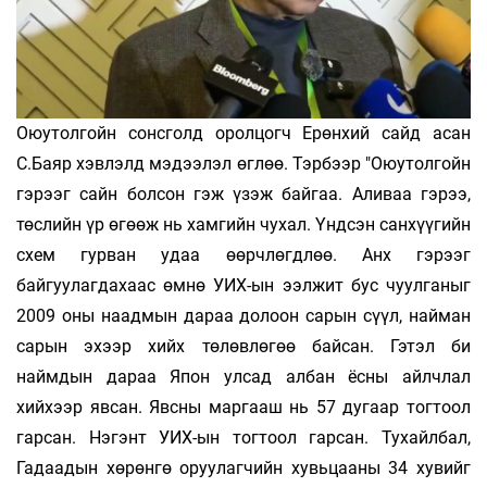
Оюутолгойн сонсголд оролцогч Ерөнхий сайд асан
С.Баяр хэвлэлд мэдээлэл өглөө. Тэрбээр "Оюутолгойн
гэрээг сайн болсон гэж үзэж байгаа. Аливаа гэрээ,
төслийн үр өгөөж нь хамгийн чухал. Үндсэн санхүүгийн
схем гурван удаа өөрчлөгдлөө. Анх гэрээг
байгуулагдахаас өмнө УИХ-ын ээлжит бус чуулганыг
2009 оны наадмын дараа долоон сарын сүүл, найман
сарын эхээр хийх төлөвлөгөө байсан. Гэтэл би
наймдын дараа Япон улсад албан ёсны айлчлал
хийхээр явсан. Явсны маргааш нь 57 дугаар тогтоол
гарсан. Нэгэнт УИХ-ын тогтоол гарсан. Тухайлбал,
Гадаадын хөрөнгө оруулагчийн хувьцааны 34 хувийг