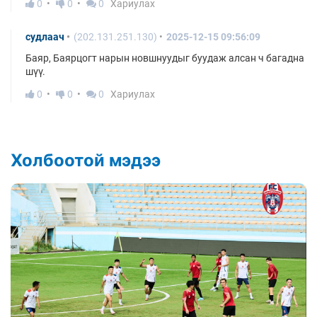
0
0
0
Хариулах
судлаач
(202.131.251.130)
2025-12-15 09:56:09
Баяр, Баярцогт нарын новшнуудыг буудаж алсан ч багадна
шүү.
0
0
0
Хариулах
Холбоотой мэдээ