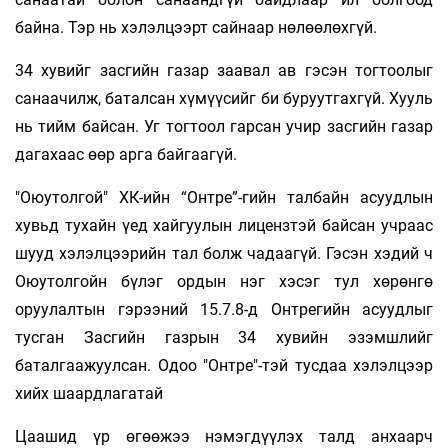
байна. Тэр нь хэлэлцээрт сайнаар нөлөөлөхгүй.
34 хувийг засгийн газар заавал ав гэсэн тогтоолыг
санаачилж, баталсан хүмүүсийг би буруутгахгүй. Хууль
нь тийм байсан. Уг тогтоол гарсан учир засгийн газар
дагахаас өөр арга байгаагүй.
"Оюутолгой" ХК-ийн “Онтре”-гийн талбайн асуудлын
хувьд тухайн үед хайгуулын лицензтэй байсан учраас
шууд хэлэлцээрийн тал болж чадаагүй. Гэсэн хэдий ч
Оюутолгойн бүлэг ордын нэг хэсэг тул хөрөнгө
оруулалтын гэрээний 15.7.8-д Онтрегийн асуудлыг
тусган Засгийн газрын 34 хувийн эзэмшлийг
баталгаажуулсан. Одоо "Онтре"-тэй тусдаа хэлэлцээр
хийх шаардлагатай
Цаашид үр өгөөжээ нэмэгдүүлэх талд анхаарч