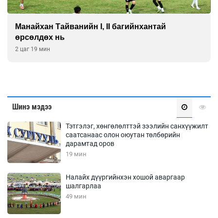
Манайхан Тайванийн I, II багийнхантай
өрсөлдөх нь
2 цаг 19 мин
Шинэ мэдээ
Тэтгэлэг, хөнгөлөлттэй зээлийн санхүүжилт
саатсанаас олон оюутан төлбөрийн
дарамтад оров
19 мин
Налайх дүүргийнхэн хошой аваргаар
шалгарлаа
49 мин