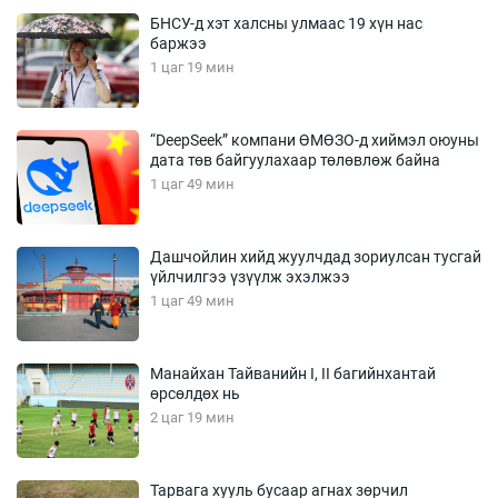
БНСУ-д хэт халсны улмаас 19 хүн нас
баржээ
1 цаг 19 мин
“DeepSeek” компани ӨМӨЗО-д хиймэл оюуны
дата төв байгуулахаар төлөвлөж байна
1 цаг 49 мин
Дашчойлин хийд жуулчдад зориулсан тусгай
үйлчилгээ үзүүлж эхэлжээ
1 цаг 49 мин
Манайхан Тайванийн I, II багийнхантай
өрсөлдөх нь
2 цаг 19 мин
Тарвага хууль бусаар агнах зөрчил