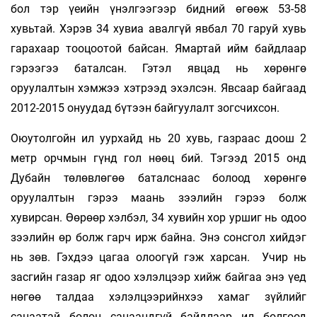
бол тэр үеийн үнэлгээгээр бидний өгөөж 53-58
хувьтай. Хэрэв 34 хувиа авалгүй явбал 70 гаруй хувь
гарахаар тооцоотой байсан. Ямартай ийм байдлаар
гэрээгээ баталсан. Гэтэл явцад нь хөрөнгө
оруулалтын хэмжээ хэтрээд эхэлсэн. Явсаар байгаад
2012-2015 онуудад бүтээн байгуулалт зогсчихсон.
Оюутолгойн ил уурхайд нь 20 хувь, газраас доош 2
метр орчмын гүнд гол нөөц бий. Тэгээд 2015 онд
Дубайн төлөвлөгөө баталснаас болоод хөрөнгө
оруулалтын гэрээ маань зээлийн гэрээ болж
хувирсан. Өөрөөр хэлбэл, 34 хувийн хор уршиг нь одоо
зээлийн өр болж гарч ирж байна. Энэ сонсгол хийдэг
нь зөв. Гэхдээ цагаа олоогүй гэж харсан. Учир нь
засгийн газар яг одоо хэлэлцээр хийж байгаа энэ үед
нөгөө талдаа хэлэлцээрийнхээ хамаг зүйлийг
санаатай болон санаандгүй байдлаар ил болгоод