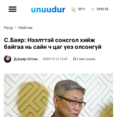
30°C
3593.5
$
Нүүр
Нийгэм
С.Баяр: Нээлттэй сонсгол хийж
байгаа нь сайн ч цаг үеэ олсонгүй
Д.Баяр-Отгон
2025-12-12 12:47
2 мин унших