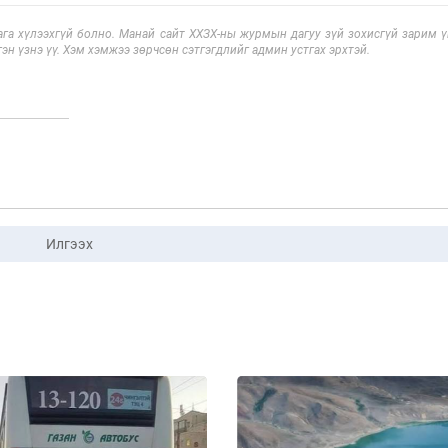
га хүлээхгүй болно. Манай сайт ХХЗХ-ны журмын дагуу зүй зохисгүй зарим үг
эн үзнэ үү. Хэм хэмжээ зөрчсөн сэтгэгдлийг админ устгах эрхтэй.
Илгээх