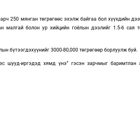
арч 250 мянган төгрөгөөс эхэлж байгаа бол хүүхдийн дээ
ан малгай болон ур хийцийн гоёлын дээлийг 1.5-6 сая т
лын бүтээгдэхүүнийг 3000-80,000 төгрөгөөр борлуулж буй.
ээс шууд-иргэдэд хямд үнэ” гэсэн зарчмыг баримтлан