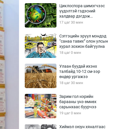
Урлагтай яриа
Циклоспора шимэгчээс
өрчил
үүдэлтэй гэдэсний
халдвар дэгдэж
энд-Эрхэм баян
болзошгүй
17 цаг 30 мин
Сэтгэцийн эрүүл мэндэд
“санаа тавих” олон улсын
хүний үг
хурал зохион байгуулна
18 цаг 0 мин
Улаан буудай ихэнх
талбайд 10-12 см-ээр
ага
Бусад
өндөр ургажээ
18 цаг 30 мин
Фото
сурвалжлагч
Видео
Зарим гол нэрийн
Инфографик
барааны үнэ өмнөх
сарынхаас буурчээ
Санал асуулга
19 цаг 0 мин
Хиймэл оюун хяналтаас