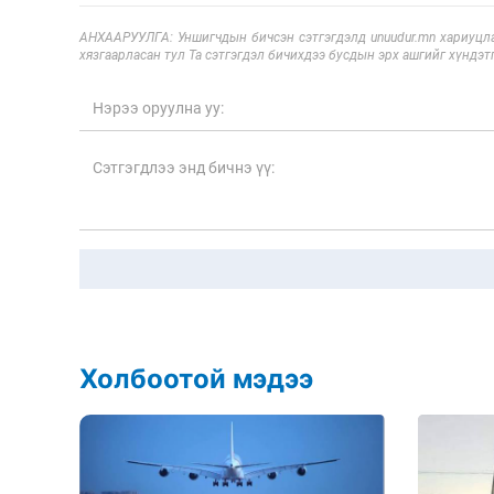
АНХААРУУЛГА: Уншигчдын бичсэн сэтгэгдэлд unuudur.mn хариуцла
хязгаарласан тул Та сэтгэгдэл бичихдээ бусдын эрх ашгийг хүндэтг
Холбоотой мэдээ