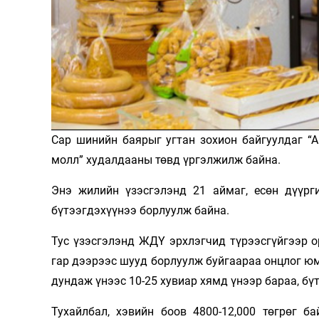
Олимп 2024
Сар шинийн баярыг угтан зохион байгуулдаг “А
молл” худалдааны төвд үргэлжилж байна.
Энэ жилийн үзэсгэлэнд 21 аймаг, есөн дүүрг
бүтээгдэхүүнээ борлуулж байна.
Тус үзэсгэлэнд ЖДҮ эрхлэгчид түрээсгүйгээр о
гар дээрээс шууд борлуулж буйгаараа онцлог юм.
дундаж үнээс 10-25 хувиар хямд үнээр бараа, б
Тухайлбал, хэвийн боов 4800-12,000 төгрөг бай