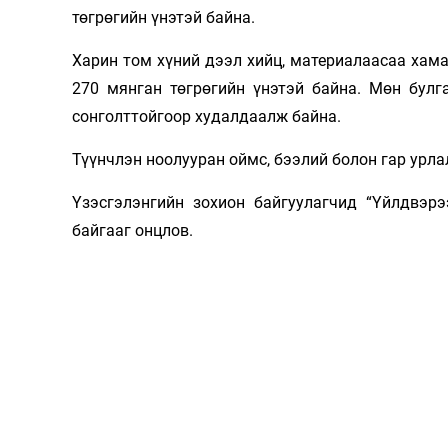
төгрөгийн үнэтэй байна.
Харин том хүний дээл хийц, материалаасаа хама
270 мянган төгрөгийн үнэтэй байна. Мөн булг
сонголттойгоор худалдаалж байна.
Түүнчлэн ноолууран оймс, бээлий болон гар урла
Үзэсгэлэнгийн зохион байгуулагчид “Үйлдвэр
байгааг онцлов.