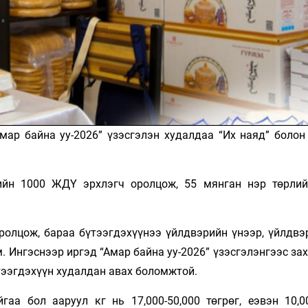
мар байна уу-2026” үзэсгэлэн худалдаа “Их наяд” болон
ийн 1000 ЖДҮ эрхлэгч оролцож, 55 мянган нэр төрлий
ролцож, бараа бүтээгдэхүүнээ үйлдвэрийн үнээр, үйлдвэ
 Ингэснээр иргэд “Амар байна уу-2026” үзэсгэлэнгээс за
үтээгдэхүүн худалдан авах боломжтой.
гаа бол ааруул кг нь 17,000-50,000 төгрөг, еэвэн 10,00