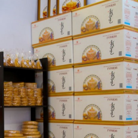
Ханш
Хэрэг з
Эрэлттэй мэдээ
Эрүүл м
Хууль ёс
Хүмүүс
Албаны 
Бусад
Life style
Ярилцл
Зөвлөгөө
Хоймор
Өнөөдрийн тухай
Уншигч-
өл