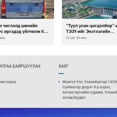
 усан цогцолбор”-ын
Их зохиолчийн уран бүт
йг Энэтхэгийн
туурвил зүйн онцлогийг
нид хариуцуулжээ
улсын судлаачид хэлэл
0 мин
16 цаг 30 мин
ИЛГАА БАЙРШУУЛАХ
ХАЯГ
нал харах
Монгол Улс, Улаанбаатар 1420
Сүхбаатар дүүрэг 8-р хороо,
Алтангэрэлийн гудамж, Улаан
зочид буудал