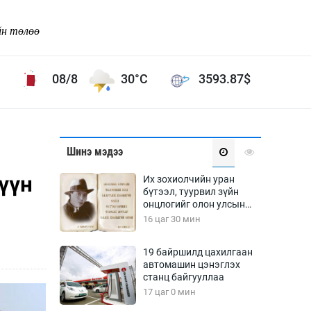
йн төлөө
08/8
30°C
3593.87
$
Соёл урлаг
Шинэ мэдээ
ой хөгжлийн зорилго -
Сонгодог урлаг
үүн
Их зохиолчийн уран
Ардын урлаг
бүтээл, туурвил зүйн
онцлогийг олон улсын
Дүрслэх урлаг
судлаачид хэлэлцлээ
16 цаг 30 мин
Өв соёл
таг
Кино урлаг
19 байршилд цахилгаан
автомашин цэнэглэх
 орчин
Цирк
станц байгууллаа
ол
17 цаг 0 мин
Рок поп, хип хоп
энд