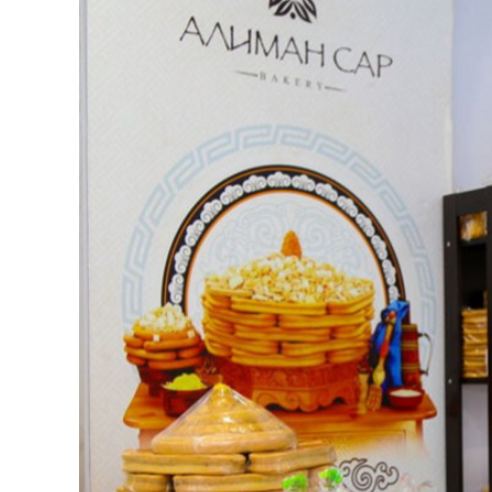
126-гийн НЭГ
Ертөнц
Спорт
Нийгэм
Бөх
Техник технологи
Сагсан бөмбөг
Шинжлэх ухаан
Хөлбөмбөг
Сонин хачин
Олимпын төрөл
Дэлхийн монгол
Тулааны спорт
Олимпын бус төр