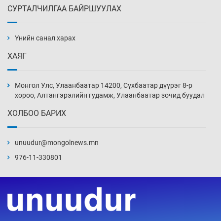
СУРТАЛЧИЛГАА БАЙРШУУЛАХ
АНУ-ын Цэргийн кибер командлалаын
ажилтнууд амиа хорлох явдал эрс
нэмэгджээ
Үнийн санал харах
Өчигдөр 13 цаг 52 мин
ХАЯГ
Монголын шигшээ Хонконгийн багийг ялж,
эхний хожлоо авлаа
Монгол Улс, Улаанбаатар 14200, Сүхбаатар дүүрэг 8-р
Өчигдөр 13 цаг 30 мин
хороо, Алтангэрэлийн гудамж, Улаанбаатар зочид буудал
ХОЛБОО БАРИХ
Техникийн өндөр үзүүлэлттэй агаарын хөлөг
худалдан авах хүсэлтээ уламжлав
unuudur@mongolnews.mn
Өчигдөр 13 цаг 00 мин
976-11-330801
“Шатахууны бус, бодлогын хомсдол
нүүрлээд байна”
Өчигдөр 12 цаг 30 мин