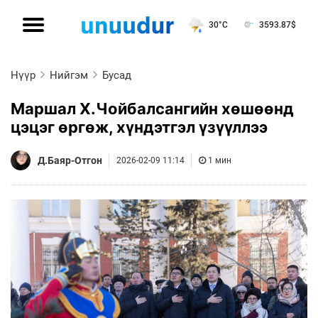
30°C
3593.87
$
Нүүр
Нийгэм
Бусад
Маршал Х.Чойбалсангийн хөшөөнд
цэцэг өргөж, хүндэтгэл үзүүллээ
Д.Баяр-Отгон
2026-02-09 11:14
1 мин