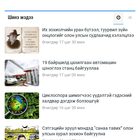
Шинэ мэдээ
Их зохиолчийн уран бүтээл, туурвил зүйн
онцлогийг олон улсын судлаачид хэлэлцлээ
Өчигдөр 17 цаг 30 мин
19 байршилд цахилгаан автомашин
цэнэглэх станц байгууллаа
Өчигдөр 17 цаг 00 мин
Циклоспора шимэгчээс үүдэлтэй гэдэсний
халдвар дэгдэж болзошгүй
Өчигдөр 16 цаг 30 мин
Сэтгэцийн эрүүл мэндэд “санаа тавих” олон
улсын хурал зохион байгуулна