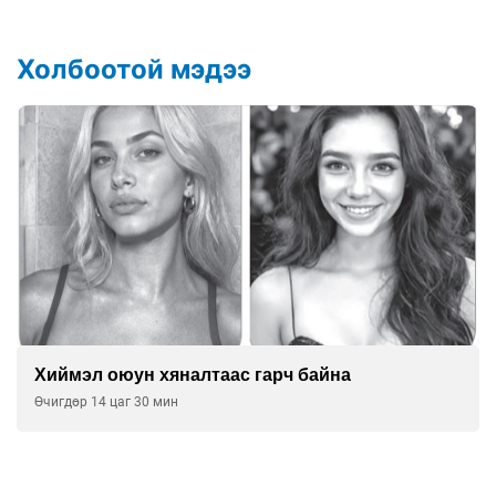
Холбоотой мэдээ
Хиймэл оюун хяналтаас гарч байна
Өчигдөр 14 цаг 30 мин