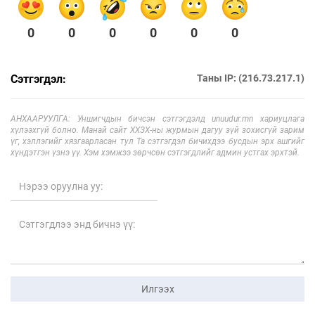
0
0
0
0
0
0
Сэтгэгдэл:
Таны IP: (216.73.217.1)
АНХААРУУЛГА: Уншигчдын бичсэн сэтгэгдэлд unuudur.mn хариуцлага
хүлээхгүй болно. Манай сайт ХХЗХ-ны журмын дагуу зүй зохисгүй зарим
үг, хэллэгийг хязгаарласан тул Та сэтгэгдэл бичихдээ бусдын эрх ашгийг
хүндэтгэн үзнэ үү. Хэм хэмжээ зөрчсөн сэтгэгдлийг админ устгах эрхтэй.
Илгээх