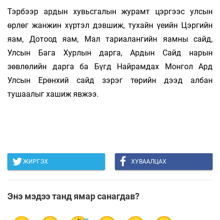
Тэрбээр ардын хувьсгалын журамт цэргээс улсын
өрлөг жанжин хүртэл дэвшиж, тухайн үеийн Цэргийн
яам, Дотоод яам, Мал тариалангийн яамны сайд,
Улсын Бага Хурлын дарга, Ардын Сайд нарын
зөвлөлийн дарга ба Бүгд Найрамдах Монгол Ард
Улсын Ерөнхий сайд зэрэг төрийн дээд албан
тушаалыг хашиж явжээ.
ЖИРГЭХ
ХУВААЛЦАХ
Энэ мэдээ танд ямар санагдав?