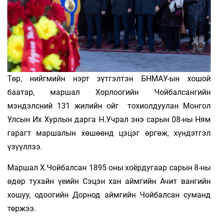
Төр, нийгмийн нэрт зүтгэлтэн БНМАУ-ын хошой
баатар, маршал Хорлоогийн Чойбалсангийн
мэндэлсний 131 жилийн ойг тохиолдуулан Монгол
Улсын Их Хурлын дарга Н.Учрал энэ сарын 08-ны Ням
гарагт маршалын хөшөөнд цэцэг өргөж, хүндэтгэл
үзүүллээ.
Маршал Х.Чойбалсан 1895 оны хоёрдугаар сарын 8-ны
өдөр тухайн үеийн Сэцэн хан аймгийн Ачит вангийн
хошуу, одоогийн Дорнод аймгийн Чойбалсан суманд
төржээ.