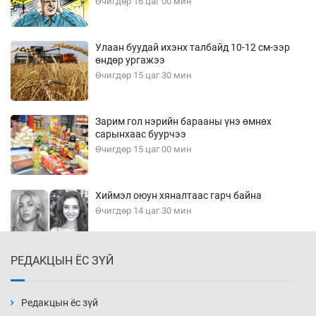
Өчигдөр 16 цаг 00 мин
Улаан буудай ихэнх талбайд 10-12 см-ээр
өндөр ургажээ
Өчигдөр 15 цаг 30 мин
Зарим гол нэрийн барааны үнэ өмнөх
сарынхаас буурчээ
Өчигдөр 15 цаг 00 мин
Хиймэл оюун хяналтаас гарч байна
Өчигдөр 14 цаг 30 мин
РЕДАКЦЫН ЁС ЗҮЙ
Эмэгтэйчүүд Бээжин, эрэгтэйчүүд Японд
бэлтгэл базаахаар хилийн дээс алхлаа
Өчигдөр 14 цаг 00 мин
Редакцын ёс зүй