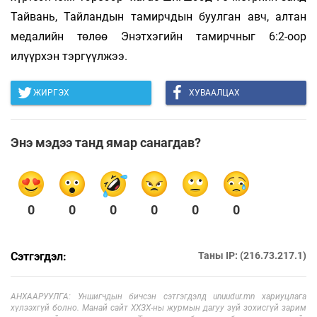
Тайвань, Тайландын тамирчдын буулган авч, алтан
медалийн төлөө Энэтхэгийн тамирчныг 6:2-оор
илүүрхэн тэргүүлжээ.
ЖИРГЭХ
ХУВААЛЦАХ
Энэ мэдээ танд ямар санагдав?
0
0
0
0
0
0
Сэтгэгдэл:
Таны IP: (216.73.217.1)
АНХААРУУЛГА: Уншигчдын бичсэн сэтгэгдэлд unuudur.mn хариуцлага
хүлээхгүй болно. Манай сайт ХХЗХ-ны журмын дагуу зүй зохисгүй зарим