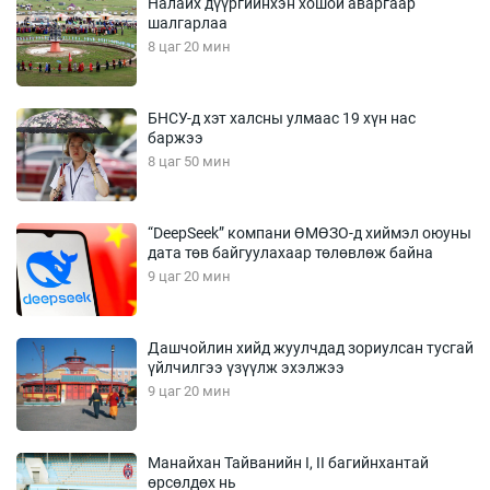
Налайх дүүргийнхэн хошой аваргаар
шалгарлаа
8 цаг 20 мин
БНСУ-д хэт халсны улмаас 19 хүн нас
баржээ
8 цаг 50 мин
“DeepSeek” компани ӨМӨЗО-д хиймэл оюуны
дата төв байгуулахаар төлөвлөж байна
9 цаг 20 мин
Дашчойлин хийд жуулчдад зориулсан тусгай
үйлчилгээ үзүүлж эхэлжээ
9 цаг 20 мин
Манайхан Тайванийн I, II багийнхантай
өрсөлдөх нь