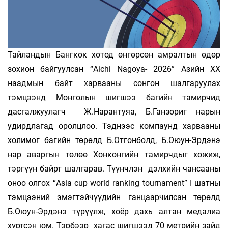
Тайландын Бангкок хотод өнгөрсөн амралтын өдөр
зохион байгуулсан “Aichi Nagoya- 2026” Азийн XX
наадмын байт харвааны сонгон шалгаруулах
тэмцээнд Монголын шигшээ багийн тамирчид
дасгалжуулагч Ж.Нарантуяа, Б.Ганзориг нарын
удирдлагад оролцлоо. Тэднээс компаунд харвааны
холимог багийн төрөлд Б.Отгонболд, Б.Оюун-Эрдэнэ
нар аваргын төлөө Хонконгийн тамирчдыг хожиж,
тэргүүн байрт шалгарав. Түүнчлэн дэлхийн чансааны
оноо олгох “Asia cup world ranking tournament” I шатны
тэмцээний эмэгтэйчүүдийн ганцаарчилсан төрөлд
Б.Оюун-Эрдэнэ түрүүлж, хоёр дахь алтан медалиа
хүртсэн юм. Тэрбээр хагас шигшээд 70 метрийн зайд