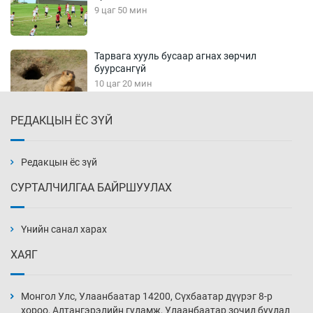
9 цаг 50 мин
Тарвага хууль бусаар агнах зөрчил
буурсангүй
10 цаг 20 мин
РЕДАКЦЫН ЁС ЗҮЙ
Х.Улам-Өрнөх байр урагшилж, долоод
жагсжээ
10 цаг 50 мин
Редакцын ёс зүй
СУРТАЛЧИЛГАА БАЙРШУУЛАХ
Ж.Лхагвабат өсвөр үеийнхний ДАШТ-ийг
дэнсэлнэ
Үнийн санал харах
11 цаг 20 мин
ХАЯГ
Иран тэсэж үлдсэн ч удаан хугацаанд хүнд
үеийг туулна
Монгол Улс, Улаанбаатар 14200, Сүхбаатар дүүрэг 8-р
11 цаг 50 мин
хороо, Алтангэрэлийн гудамж, Улаанбаатар зочид буудал