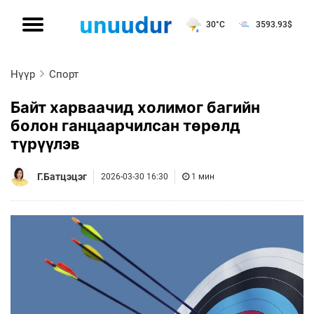
30°C
3593.93
$
Нүүр
Спорт
Байт харваачид холимог багийн
болон ганцаарчилсан төрөлд
түрүүлэв
Г.Батцэцэг
2026-03-30 16:30
1 мин