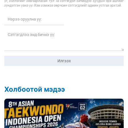
үг, хэллэгийг хязгаарласан тул Та сэтгэгдэл бичихдээ бусдын эрх ашгийг
хүндэтгэн үзнэ үү. Хэм хэмжээ зөрчсөн сэтгэгдлийг админ устгах эрхтэй.
Илгээх
Холбоотой мэдээ