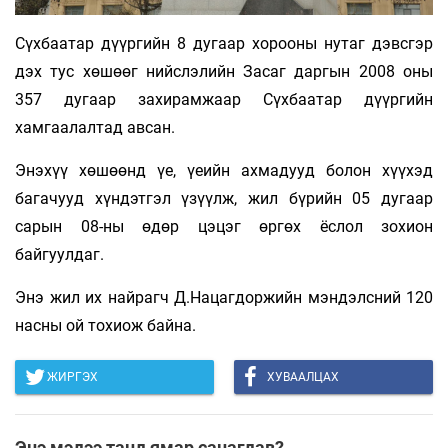
Сүхбаатар дүүргийн 8 дугаар хорооны нутаг дэвсгэр
дэх тус хөшөөг нийслэлийн Засаг даргын 2008 оны
357 дугаар захирамжаар Сүхбаатар дүүргийн
хамгаалалтад авсан.
Энэхүү хөшөөнд үе, үеийн ахмадууд болон хүүхэд
багачууд хүндэтгэл үзүүлж, жил бүрийн 05 дугаар
сарын 08-ны өдөр цэцэг өргөх ёслол зохион
байгуулдаг.
Энэ жил их найрагч Д.Нацагдоржийн мэндэлсний 120
насны ой тохиож байна.
ЖИРГЭХ
ХУВААЛЦАХ
Энэ мэдээ танд ямар санагдав?