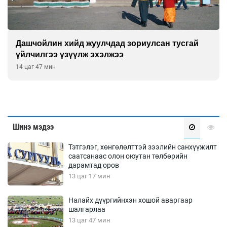
Дашчойлин хийд жуулчдад зориулсан тусгай
үйлчилгээ үзүүлж эхэлжээ
14 цаг 47 мин
Шинэ мэдээ
Тэтгэлэг, хөнгөлөлттэй зээлийн санхүүжилт
саатсанаас олон оюутан төлбөрийн
дарамтад оров
13 цаг 17 мин
Налайх дүүргийнхэн хошой аваргаар
шалгарлаа
13 цаг 47 мин