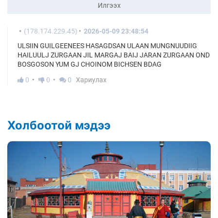
Илгээх
(178.174.229.45)
2026-05-09 23:48:54
ULSIIN GUILGEENEES HASAGDSAN ULAAN MUNGNUUDIIG
HAILUULJ ZURGAAN JIL MARGAJ BAIJ JARAN ZURGAAN OND
BOSGOSON YUM GJ CHOINOM BICHSEN BDAG
0
0
0
Хариулах
Холбоотой мэдээ