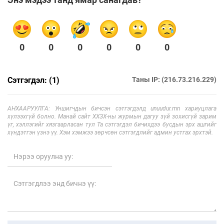
0
0
0
0
0
0
Сэтгэгдэл: (1)
Таны IP: (216.73.216.229)
АНХААРУУЛГА: Уншигчдын бичсэн сэтгэгдэлд unuudur.mn хариуцлага
хүлээхгүй болно. Манай сайт ХХЗХ-ны журмын дагуу зүй зохисгүй зарим
үг, хэллэгийг хязгаарласан тул Та сэтгэгдэл бичихдээ бусдын эрх ашгийг
хүндэтгэн үзнэ үү. Хэм хэмжээ зөрчсөн сэтгэгдлийг админ устгах эрхтэй.