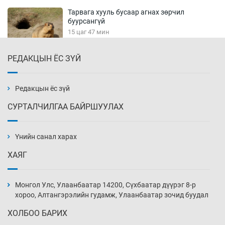
Тарвага хууль бусаар агнах зөрчил
буурсангүй
15 цаг 47 мин
РЕДАКЦЫН ЁС ЗҮЙ
Х.Улам-Өрнөх байр урагшилж, долоод
жагсжээ
16 цаг 17 мин
Редакцын ёс зүй
СУРТАЛЧИЛГАА БАЙРШУУЛАХ
Ж.Лхагвабат өсвөр үеийнхний ДАШТ-ийг
дэнсэлнэ
Үнийн санал харах
16 цаг 47 мин
ХАЯГ
Иран тэсэж үлдсэн ч удаан хугацаанд хүнд
үеийг туулна
Монгол Улс, Улаанбаатар 14200, Сүхбаатар дүүрэг 8-р
17 цаг 17 мин
хороо, Алтангэрэлийн гудамж, Улаанбаатар зочид буудал
ХОЛБОО БАРИХ
Боловсролын зээлийн сангаар гадаадад