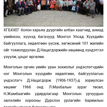
ХГБХХЕГ болон харьяа дүүргийн албан хаагчид, ахмад
үеийнхэн, хүүхэд багачууд Монгол Улсад Хүүхдийн
байгууллага, хөдөлгөөн үүсэж, хөгжсөний 101 жилийн
ойг тохиолдуулан Д.Нацагдоржийн хөшөөнд хүндэтгэл
үзүүлж, цэцэг өргөлөө.
Монголын орчин үеийн уран зохиолыг үндэслэгчдийн
нэг Монголын хүүхдийн хөдөлгөөн, байгууллагын
үндэслэгч Д.Нацагдорж (1906-1937)-д зориулсан
хөшөөг 1966 онд Л.Махбалын зураг төсөл,
Н.Жамбаагийн удирдлагаар Монголын урчуудын
эвлэлийн хорооны Дүрслэх урлагийн баримлын