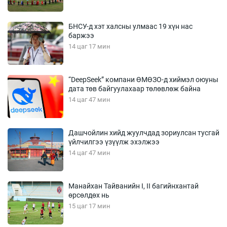
БНСУ-д хэт халсны улмаас 19 хүн нас
баржээ
14 цаг 17 мин
“DeepSeek” компани ӨМӨЗО-д хиймэл оюуны
дата төв байгуулахаар төлөвлөж байна
14 цаг 47 мин
Дашчойлин хийд жуулчдад зориулсан тусгай
үйлчилгээ үзүүлж эхэлжээ
14 цаг 47 мин
Манайхан Тайванийн I, II багийнхантай
өрсөлдөх нь
15 цаг 17 мин