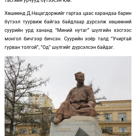
тасгийн урчууд бүтээсэн юм.
Хөшөөнд Д.Нацагдоржийг гартаа цаас харандаа барин
бүтээл туурвиж байгаа байдлаар дүрсэлж хөшөөний
суурийн урд хананд “Миний нутаг” шүлгийн хэсгээс
монгол бичгээр бичсэн. Суурийн хоёр талд “Учиртай
гурван толгой”, “Од” шүлгийг дүрсэлсэн байдаг.