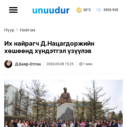
30°C
3593.93
$
Нүүр
Нийгэм
Их найрагч Д.Нацагдоржийн
хөшөөнд хүндэтгэл үзүүлэв
Д.Баяр-Отгон
2026-05-08 15:25
1 мин