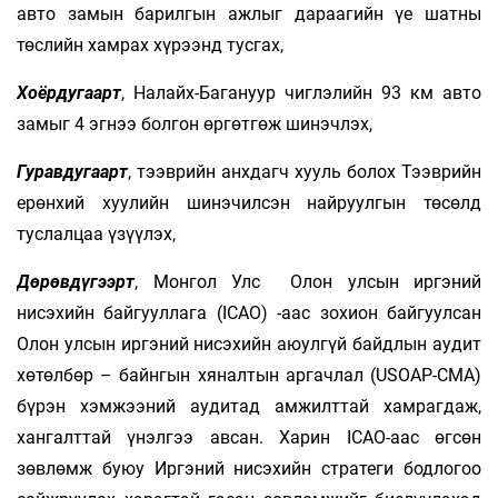
авто замын барилгын ажлыг дараагийн үе шатны
төслийн хамрах хүрээнд тусгах,
Хоёрдугаарт
, Налайх-Багануур чиглэлийн 93 км авто
замыг 4 эгнээ болгон өргөтгөж шинэчлэх,
Гуравдугаарт
, тээврийн анхдагч хууль болох Тээврийн
ерөнхий хуулийн шинэчилсэн найруулгын төсөлд
туслалцаа үзүүлэх,
Дөрөвдүгээрт
, Монгол Улс Олон улсын иргэний
нисэхийн байгууллага (ICAO) -аас зохион байгуулсан
Олон улсын иргэний нисэхийн аюулгүй байдлын аудит
хөтөлбөр – байнгын хяналтын аргачлал (USOAP-CMA)
бүрэн хэмжээний аудитад амжилттай хамрагдаж,
хангалттай үнэлгээ авсан. Харин ICAO-аас өгсөн
зөвлөмж буюу Иргэний нисэхийн стратеги бодлогоо