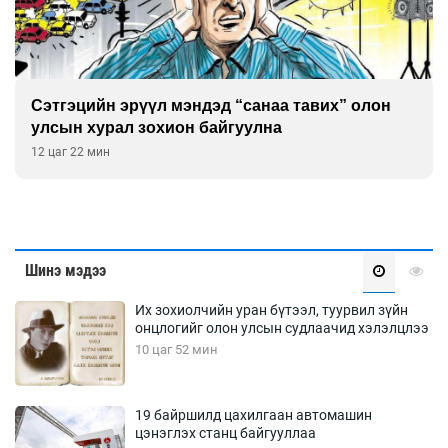
Сэтгэцийн эрүүл мэндэд “санаа тавих” олон
улсын хурал зохион байгуулна
12 цаг 22 мин
Шинэ мэдээ
Их зохиолчийн уран бүтээл, туурвил зүйн
онцлогийг олон улсын судлаачид хэлэлцлээ
10 цаг 52 мин
19 байршилд цахилгаан автомашин
цэнэглэх станц байгууллаа