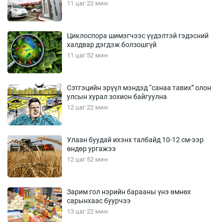
11 цаг 22 мин
Циклоспора шимэгчээс үүдэлтэй гэдэсний
халдвар дэгдэж болзошгүй
11 цаг 52 мин
Сэтгэцийн эрүүл мэндэд “санаа тавих” олон
улсын хурал зохион байгуулна
12 цаг 22 мин
Улаан буудай ихэнх талбайд 10-12 см-ээр
өндөр ургажээ
12 цаг 52 мин
Зарим гол нэрийн барааны үнэ өмнөх
сарынхаас буурчээ
13 цаг 22 мин