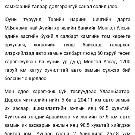
хэмжээний талаар дэлгэрэнгүй санал солилцлоо.
Юуны түрүүнд Төрийн нарийн бичгийн дарга
М.Баярмагнай Азийн хөгжлийн банкийг Монгол Улсын
эдийн засгийн бүхий л салбарт хамгийн том хөрөнгө
оруулагч, хөгжлийн түнш байсанд талархал
илэрхийлээд авто замын салбарт гэхэд 60 гаруй төсөл
хэрэгжүүлсэн ба үүний үр дүнд Монгол Улсад 1200
гаруй км хатуу хучилттай авто замын сүлжээ бий
болсныг онцоллоо.
Мөн одоо хэрэгжиж буй төслүүдээс Улаанбаатар-
Дархан чиглэлийн нийт 5 багц 204.11 км авто замын
их засвар, шинэчлэлтийн ажлын явц 98.5 хувьтай,
Хүйтэний хөндий-Арвайхээр чиглэлийн 57.5 км авто
замын их засварын ажлын явц 98.5 хувьтай хийгдэж
байгаа юм. Үүнээс гадна 2 байршилд 267.8 у/м