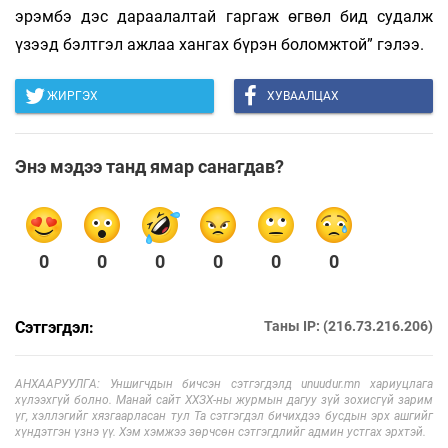
эрэмбэ дэс дараалалтай гаргаж өгвөл бид судалж
үзээд бэлтгэл ажлаа хангах бүрэн боломжтой” гэлээ.
ЖИРГЭХ
ХУВААЛЦАХ
Энэ мэдээ танд ямар санагдав?
0
0
0
0
0
0
Сэтгэгдэл:
Таны IP: (216.73.216.206)
АНХААРУУЛГА: Уншигчдын бичсэн сэтгэгдэлд unuudur.mn хариуцлага
хүлээхгүй болно. Манай сайт ХХЗХ-ны журмын дагуу зүй зохисгүй зарим
үг, хэллэгийг хязгаарласан тул Та сэтгэгдэл бичихдээ бусдын эрх ашгийг
хүндэтгэн үзнэ үү. Хэм хэмжээ зөрчсөн сэтгэгдлийг админ устгах эрхтэй.