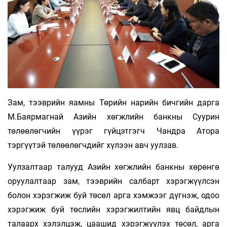
Зам, тээврийн яамны Төрийн нарийн бичгийн дарга
М.Баярмагнай Азийн хөгжлийн банкны Суурин
төлөөлөгчийн үүрэг гүйцэтгэгч Чандра Атора
тэргүүтэй төлөөлөгчдийг хүлээн авч уулзав.
Уулзалтаар талууд Азийн хөгжлийн банкны хөрөнгө
оруулалтаар зам, тээврийн салбарт хэрэгжүүлсэн
болон хэрэгжиж буй төсөл арга хэмжээг дүгнэж, одоо
хэрэгжиж буй төслийн хэрэгжилтийн явц байдлын
талаарх хэлэлцэж, цаашид хэрэгжүүлэх төсөл, арга