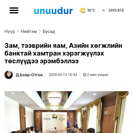
30°C
3593.87
$
Нүүр
Нийгэм
Бусад
Зам, тээврийн яам, Азийн хөгжлийн
банктай хамтран хэрэгжүүлэх
төслүүдээ эрэмбэллээ
Д.Баяр-Отгон
2026-05-13 10:54
2 мин унших