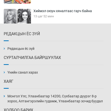
Хиймэл оюун хяналтаас гарч байна
13 цаг 52 мин
РЕДАКЦЫН ЁС ЗҮЙ
Эмэгтэйчүүд Бээжин, эрэгтэйчүүд Японд
бэлтгэл базаахаар хилийн дээс алхлаа
14 цаг 22 мин
Редакцын ёс зүй
СУРТАЛЧИЛГАА БАЙРШУУЛАХ
АНУ-ын Цэргийн кибер командлалаын
ажилтнууд амиа хорлох явдал эрс
нэмэгджээ
Үнийн санал харах
14 цаг 30 мин
ХАЯГ
Монголын шигшээ Хонконгийн багийг ялж,
эхний хожлоо авлаа
Монгол Улс, Улаанбаатар 14200, Сүхбаатар дүүрэг 8-р
14 цаг 52 мин
хороо, Алтангэрэлийн гудамж, Улаанбаатар зочид буудал
ХОЛБОО БАРИХ