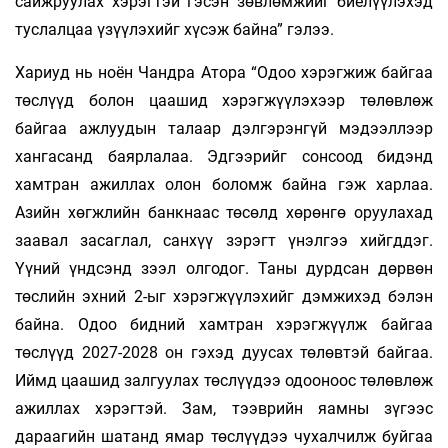
сайжруулах хэрэгтэй гэсэн зөвлөмжийг биелүүлэхэд
туслалцаа үзүүлэхийг хүсэж байна” гэлээ.
Хариуд нь ноён Чандра Атора “Одоо хэрэгжиж байгаа
төслүүд болон цаашид хэрэгжүүлэхээр төлөвлөж
байгаа ажлуудын талаар дэлгэрэнгүй мэдээллээр
хангасанд баярлалаа. Эдгээрийг сонсоод бидэнд
хамтран ажиллах олон боломж байна гэж харлаа.
Азийн хөгжлийн банкнаас төсөлд хөрөнгө оруулахад
заавал засаглал, санхүү зэрэгт үнэлгээ хийгддэг.
Үүний үндсэнд зээл олгодог. Таны дурдсан дөрвөн
төслийн эхний 2-ыг хэрэгжүүлэхийг дэмжихэд бэлэн
байна. Одоо бидний хамтран хэрэгжүүлж байгаа
төслүүд 2027-2028 он гэхэд дуусах төлөвтэй байгаа.
Иймд цаашид залгуулах төслүүдээ одооноос төлөвлөж
ажиллах хэрэгтэй. Зам, тээврийн яамны зүгээс
дараагийн шатанд ямар төслүүдээ чухалчилж буйгаа