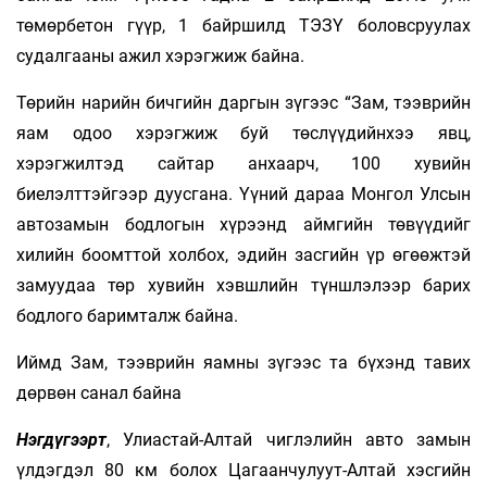
төмөрбетон гүүр, 1 байршилд ТЭЗҮ боловсруулах
судалгааны ажил хэрэгжиж байна.
Төрийн нарийн бичгийн даргын зүгээс “Зам, тээврийн
яам одоо хэрэгжиж буй төслүүдийнхээ явц,
хэрэгжилтэд сайтар анхаарч, 100 хувийн
биелэлттэйгээр дуусгана. Үүний дараа Монгол Улсын
автозамын бодлогын хүрээнд аймгийн төвүүдийг
хилийн боомттой холбох, эдийн засгийн үр өгөөжтэй
замуудаа төр хувийн хэвшлийн түншлэлээр барих
бодлого баримталж байна.
Иймд Зам, тээврийн яамны зүгээс та бүхэнд тавих
дөрвөн санал байна
Нэгдүгээрт
, Улиастай-Алтай чиглэлийн авто замын
үлдэгдэл 80 км болох Цагаанчулуут-Алтай хэсгийн