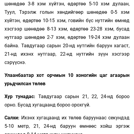
шөнөдөө 3-8 хэм хүйтэн, өдөртөө 5-10 хэм дулаан,
Туул, Тэрэлж голын хөндийгөөр шөнөдөө 0-5 хэм
хүйтэн, өдөртөө 10-15 хэм, говийн бүс нутгийн өмнөд
хэсгээр шөнөдөө 8-13 хэм, өдөртөө 23-28 хэм, бусад
нутгаар шөнөдөө 2-7 хэм, өдөртөө 19-24 хэм дулаан
байна. Тавдугаар сарын 20-нд нутгийн баруун хагаст,
21-нд ихэнх нутгаар, 22-нд нутгийн зүүн хэсгээр
сэрүүснэ.
Улаанбаатар хот орчмын 10 хоногийн цаг агаарын
урьдчилсан төлөв
Хур тунадас:
Тавдугаар сарын 21, 22, 24-нд бороо
орно. Бусад хугацаанд бороо орохгүй.
Салхи:
Ихэнх хугацаанд их төлөв баруунаас секундэд
5-10 метр, 21, 24-нд баруун өмнөөс хойш эргэж