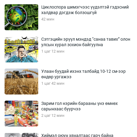
Циклоспора шимэгчээс үүдэлтэй гэдэсний
халдвар дэгдэж болзошгүй
42 мин
Сэтгэцийн эрүүл мэндэд “санаа тавих” олон
улсын хурал зохион байгуулна
1 цаг 12 мин
Улаан буудай ихэнх талбайд 10-12 см-ээр
өндөр ургажээ
1 цаг 42 мин
Зарим гол нэрийн барааны үнэ өмнөх
сарынхаас буурчээ
2 цаг 12 мин
Хиймэл оюун хяналтаас гарч байна