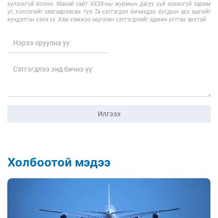
хүлээхгүй болно. Манай сайт ХХЗХ-ны журмын дагуу зүй зохисгүй зарим
үг, хэллэгийг хязгаарласан тул Та сэтгэгдэл бичихдээ бусдын эрх ашгийг
хүндэтгэн үзнэ үү. Хэм хэмжээ зөрчсөн сэтгэгдлийг админ устгах эрхтэй.
Илгээх
Холбоотой мэдээ