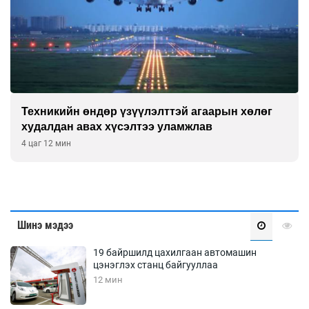
Техникийн өндөр үзүүлэлттэй агаарын хөлөг
худалдан авах хүсэлтээ уламжлав
4 цаг 12 мин
Шинэ мэдээ
19 байршилд цахилгаан автомашин
цэнэглэх станц байгууллаа
12 мин