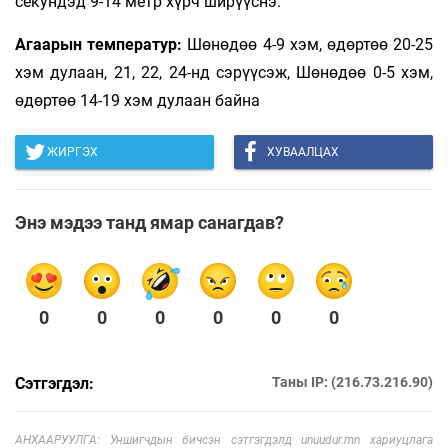
секундэд 9-14 метр хүрч ширүүснэ.
Агаарын температур:
Шөнөдөө 4-9 хэм, өдөртөө 20-25
хэм дулаан, 21, 22, 24-нд сэрүүсэж, Шөнөдөө 0-5 хэм,
өдөртөө 14-19 хэм дулаан байна
ЖИРГЭХ
ХУВААЛЦАХ
Энэ мэдээ танд ямар санагдав?
0
0
0
0
0
0
Сэтгэгдэл:
Таны IP: (216.73.216.90)
АНХААРУУЛГА: Уншигчдын бичсэн сэтгэгдэлд unuudur.mn хариуцлага