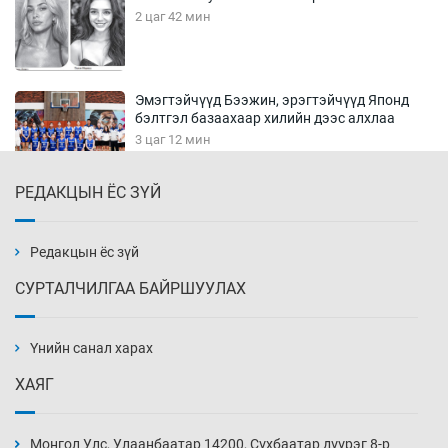
2 цаг 42 мин
Эмэгтэйчүүд Бээжин, эрэгтэйчүүд Японд
бэлтгэл базаахаар хилийн дээс алхлаа
3 цаг 12 мин
РЕДАКЦЫН ЁС ЗҮЙ
АНУ-ын Цэргийн кибер командлалаын
ажилтнууд амиа хорлох явдал эрс
нэмэгджээ
Редакцын ёс зүй
3 цаг 20 мин
СУРТАЛЧИЛГАА БАЙРШУУЛАХ
Монголын шигшээ Хонконгийн багийг ялж,
эхний хожлоо авлаа
Үнийн санал харах
3 цаг 42 мин
ХАЯГ
Техникийн өндөр үзүүлэлттэй агаарын хөлөг
худалдан авах хүсэлтээ уламжлав
Монгол Улс, Улаанбаатар 14200, Сүхбаатар дүүрэг 8-р