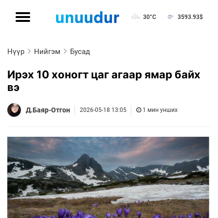
30°C
3593.93
$
Нүүр
Нийгэм
Бусад
Ирэх 10 хоногт цаг агаар ямар байх
вэ
Д.Баяр-Отгон
2026-05-18 13:05
1 мин унших