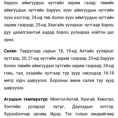
баруун аймгуудын нутгийн зарим газар, төвийн
аймгуудын нутгийн баруун, зүүн аймгуудын нутгийн
зүүн хэсгээр, 24-нд төв болон зүүн аймгуудын нутгийн
зарим газраар, 25-нд Хангайн уулархаг нутгаар бороо,
дуу цахилгаантай аадар бороо, уулаараа нойтон цас
орно.
Салхи:
Тавдугаар сарын 18, 19-нд Алтайн уулархаг
нутгаар, 20, 21-нд нутгийн зарим газраар, 23-нд баруун
болон төвийн аймгуудын нутгийн зарим газраар, 24-нд
говь, тал, хээрийн нутгаар түр зуур секундэд 16-18
метр хүрч ширүүснэ. Борооны өмнө салхи түр зуур
ширүүснэ.
Агаарын температур:
Монгол-Алтай, Хангай, Хөвсгөл,
Хэнтийн уулархаг нутаг, Дархадын хотгор,
Хүрэнбэлчир орчим, Идэр, Тэс голын хөндийгөөр