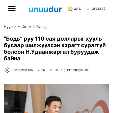
30°C
3593.87
$
Нүүр
Нийгэм
Бусад
“Бодь” руу 110 сая долларыг хууль
бусаар шилжүүлсэн хэрэгт сураггүй
болсон Н.Удаанжаргал буруудаж
байна
Unuudur.mn
2026-06-03 10:57
2 мин унших