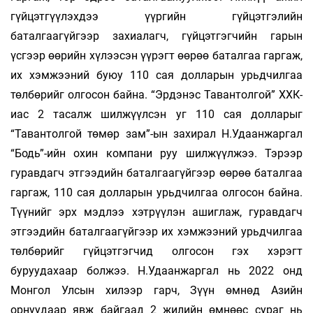
гүйцэтгүүлэхдээ үүргийн гүйцэтгэлийн
баталгаагүйгээр захиалагч, гүйцэтгэгчийн гарын
үсгээр өөрийн хүлээсэн үүрэгт өөрөө баталгаа гаргаж,
их хэмжээний буюу 110 сая долларын урьдчилгаа
төлбөрийг олгосон байна. “Эрдэнэс Тавантолгой” ХХК-
иас 2 тасалж шилжүүлсэн уг 110 сая долларыг
“Тавантолгой төмөр зам”-ын захирал Н.Удаанжаргал
“Бодь”-ийн охин компани руу шилжүүлжээ. Тэрээр
гуравдагч этгээдийн баталгаагүйгээр өөрөө баталгаа
гаргаж, 110 сая долларын урьдчилгаа олгосон байна.
Түүнийг эрх мэдлээ хэтрүүлэн ашиглаж, гуравдагч
этгээдийн баталгаагүйгээр их хэмжээний урьдчилгаа
төлбөрийг гүйцэтгэгчид олгосон гэх хэрэгт
буруудахаар болжээ. Н.Удаанжаргал нь 2022 онд
Монгол Улсын хилээр гарч, Зүүн өмнөд Азийн
орнуудаар явж байгаад 2 жилийн өмнөөс сураг нь