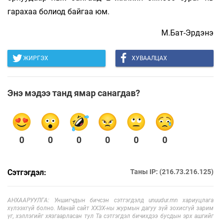
гарахаа болиод байгаа юм.
М.Бат-Эрдэнэ
ЖИРГЭХ
ХУВААЛЦАХ
Энэ мэдээ танд ямар санагдав?
0
0
0
0
0
0
Сэтгэгдэл:
Таны IP: (216.73.216.125)
АНХААРУУЛГА: Уншигчдын бичсэн сэтгэгдэлд unuudur.mn хариуцлага
хүлээхгүй болно. Манай сайт ХХЗХ-ны журмын дагуу зүй зохисгүй зарим
үг, хэллэгийг хязгаарласан тул Та сэтгэгдэл бичихдээ бусдын эрх ашгийг