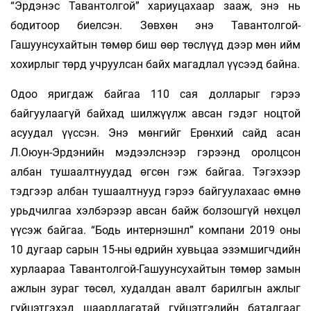
“Эрдэнэс Тавантолгой” хариуцахаар зааж, энэ нь
бодитоор биелсэн. Зөвхөн энэ Тавантолгой-
Гашуунсухайтын төмөр биш өөр төслүүд дээр мөн ийм
хохирлыг төрд учруулсан байх магадлал үүсээд байна.
Одоо яригдаж байгаа 110 сая долларыг гэрээ
байгуулаагүй байхад шилжүүлж авсан гэдэг ноцтой
асуудал үүссэн. Энэ мөнгийг Ерөнхий сайд асан
Л.Оюун-Эрдэнийн мэдээлснээр гэрээнд оролцсон
албан тушаалтнуудад өгсөн гэж байгаа. Тэгэхээр
тэдгээр албан тушаалтнууд гэрээ байгуулахаас өмнө
урьдчилгаа хэлбэрээр авсан байж болзошгүй нөхцөл
үүсэж байгаа. “Бодь интернэшнл” компани 2019 оны
10 дугаар сарын 15-ны өдрийн хувьцаа эзэмшигчдийн
хурлаараа Тавантолгой-Гашуунсухайтын төмөр замын
ажлын зураг төсөл, худалдан авалт барилгын ажлыг
гүйцэтгэхэд шаардлагатай гүйцэтгэлийн баталгааг