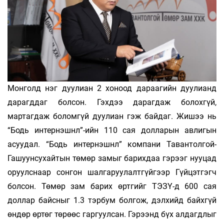
Монголд нэг дуулиан 2 хоноод дараагийн дуулианд
дарагддаг болсон. Гэхдээ дарагдаж болохгүй,
мартагдаж боломгүй дуулиан гэж байдаг. Жишээ нь
“Бодь интернэшнл”-ийн 110 сая долларын авлигын
асуудал. “Бодь интернэшнл” компани Тавантолгой-
Гашуунсухайтын төмөр замыг барихдаа гэрээг нууцад
оруулснаар сонгон шалгаруулалтгүйгээр Гүйцэтгэгч
болсон. Төмөр зам барих өртгийг ТЭЗҮ-д 600 сая
доллар байсныг 1.3 тэрбум болгож, дэлхийд байхгүй
өндөр өртөг төрөөс гаргуулсан. Гэрээнд бүх алдагдлыг