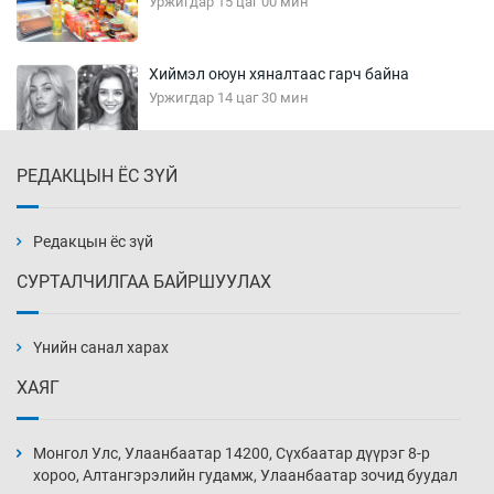
Уржигдар 15 цаг 00 мин
Хиймэл оюун хяналтаас гарч байна
Уржигдар 14 цаг 30 мин
РЕДАКЦЫН ЁС ЗҮЙ
Эмэгтэйчүүд Бээжин, эрэгтэйчүүд Японд
бэлтгэл базаахаар хилийн дээс алхлаа
Уржигдар 14 цаг 00 мин
Редакцын ёс зүй
СУРТАЛЧИЛГАА БАЙРШУУЛАХ
АНУ-ын Цэргийн кибер командлалаын
ажилтнууд амиа хорлох явдал эрс
нэмэгджээ
Үнийн санал харах
Уржигдар 13 цаг 52 мин
ХАЯГ
Монголын шигшээ Хонконгийн багийг ялж,
эхний хожлоо авлаа
Монгол Улс, Улаанбаатар 14200, Сүхбаатар дүүрэг 8-р
Уржигдар 13 цаг 30 мин
хороо, Алтангэрэлийн гудамж, Улаанбаатар зочид буудал