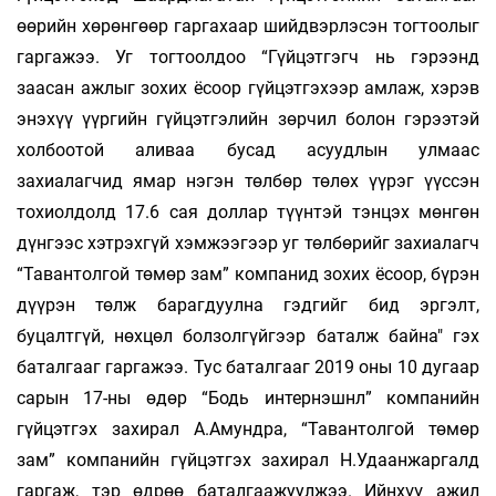
өөрийн хөрөнгөөр гаргахаар шийдвэрлэсэн тогтоолыг
гаргажээ. Уг тогтоолдоо “Гүйцэтгэгч нь гэрээнд
заасан ажлыг зохих ёсоор гүйцэтгэхээр амлаж, хэрэв
энэхүү үүргийн гүйцэтгэлийн зөрчил болон гэрээтэй
холбоотой аливаа бусад асуудлын улмаас
захиалагчид ямар нэгэн төлбөр төлөх үүрэг үүссэн
тохиолдолд 17.6 сая доллар түүнтэй тэнцэх мөнгөн
дүнгээс хэтрэхгүй хэмжээгээр уг төлбөрийг захиалагч
“Тавантолгой төмөр зам” компанид зохих ёсоор, бүрэн
дүүрэн төлж барагдуулна гэдгийг бид эргэлт,
буцалтгүй, нөхцөл болзолгүйгээр баталж байна" гэх
баталгааг гаргажээ. Тус баталгааг 2019 оны 10 дугаар
сарын 17-ны өдөр “Бодь интернэшнл” компанийн
гүйцэтгэх захирал А.Амундра, “Тавантолгой төмөр
зам” компанийн гүйцэтгэх захирал Н.Удаанжаргалд
гаргаж, тэр өдрөө баталгаажуулжээ. Ийнхүү ажил