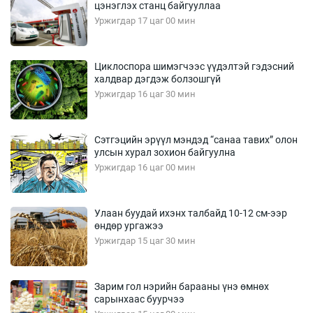
цэнэглэх станц байгууллаа
Уржигдар 17 цаг 00 мин
Циклоспора шимэгчээс үүдэлтэй гэдэсний
халдвар дэгдэж болзошгүй
Уржигдар 16 цаг 30 мин
Сэтгэцийн эрүүл мэндэд “санаа тавих” олон
улсын хурал зохион байгуулна
Уржигдар 16 цаг 00 мин
Улаан буудай ихэнх талбайд 10-12 см-ээр
өндөр ургажээ
Уржигдар 15 цаг 30 мин
Зарим гол нэрийн барааны үнэ өмнөх
сарынхаас буурчээ