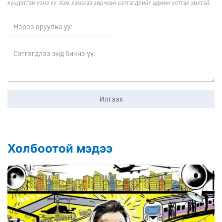
хүндэтгэн үзнэ үү. Хэм хэмжээ зөрчсөн сэтгэгдлийг админ устгах эрхтэй.
Илгээх
Холбоотой мэдээ