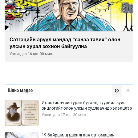
Сэтгэцийн эрүүл мэндэд “санаа тавих” олон
улсын хурал зохион байгуулна
Уржигдар 16 цаг 00 мин
Шинэ мэдээ
Их зохиолчийн уран бүтээл, туурвил зүйн
онцлогийг олон улсын судлаачид хэлэлцлээ
Уржигдар 17 цаг 30 мин
19 байршилд цахилгаан автомашин