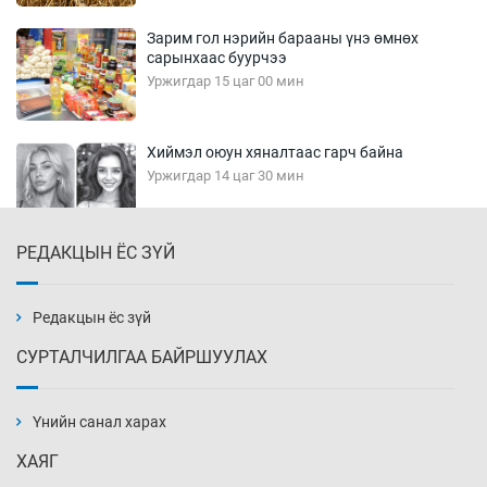
Зарим гол нэрийн барааны үнэ өмнөх
сарынхаас буурчээ
Уржигдар 15 цаг 00 мин
Хиймэл оюун хяналтаас гарч байна
Уржигдар 14 цаг 30 мин
РЕДАКЦЫН ЁС ЗҮЙ
Эмэгтэйчүүд Бээжин, эрэгтэйчүүд Японд
бэлтгэл базаахаар хилийн дээс алхлаа
Уржигдар 14 цаг 00 мин
Редакцын ёс зүй
СУРТАЛЧИЛГАА БАЙРШУУЛАХ
АНУ-ын Цэргийн кибер командлалаын
ажилтнууд амиа хорлох явдал эрс
нэмэгджээ
Үнийн санал харах
Уржигдар 13 цаг 52 мин
ХАЯГ