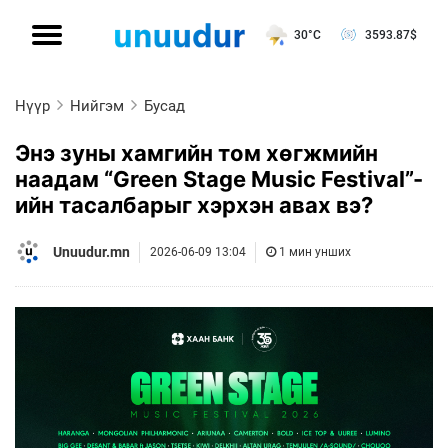
30°C
3593.87
$
Нүүр
Нийгэм
Бусад
Энэ зуны хамгийн том хөгжмийн
наадам “Green Stage Music Festival”-
ийн тасалбарыг хэрхэн авах вэ?
Unuudur.mn
2026-06-09 13:04
1 мин унших