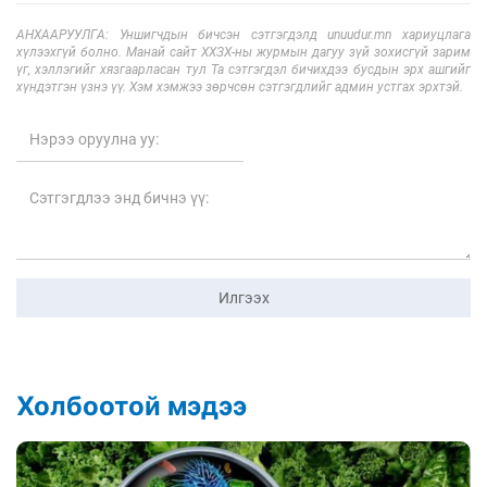
АНХААРУУЛГА: Уншигчдын бичсэн сэтгэгдэлд unuudur.mn хариуцлага
хүлээхгүй болно. Манай сайт ХХЗХ-ны журмын дагуу зүй зохисгүй зарим
үг, хэллэгийг хязгаарласан тул Та сэтгэгдэл бичихдээ бусдын эрх ашгийг
хүндэтгэн үзнэ үү. Хэм хэмжээ зөрчсөн сэтгэгдлийг админ устгах эрхтэй.
Илгээх
Холбоотой мэдээ