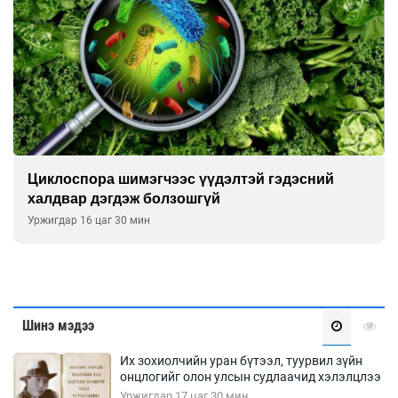
Сэтгэцийн эрүүл мэндэд “санаа тавих” олон
улсын хурал зохион байгуулна
Уржигдар 16 цаг 00 мин
Шинэ мэдээ
Их зохиолчийн уран бүтээл, туурвил зүйн
онцлогийг олон улсын судлаачид хэлэлцлээ
Уржигдар 17 цаг 30 мин