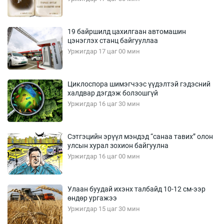
19 байршилд цахилгаан автомашин
цэнэглэх станц байгууллаа
Уржигдар 17 цаг 00 мин
Циклоспора шимэгчээс үүдэлтэй гэдэсний
халдвар дэгдэж болзошгүй
Уржигдар 16 цаг 30 мин
Сэтгэцийн эрүүл мэндэд “санаа тавих” олон
улсын хурал зохион байгуулна
Уржигдар 16 цаг 00 мин
Улаан буудай ихэнх талбайд 10-12 см-ээр
өндөр ургажээ
Уржигдар 15 цаг 30 мин