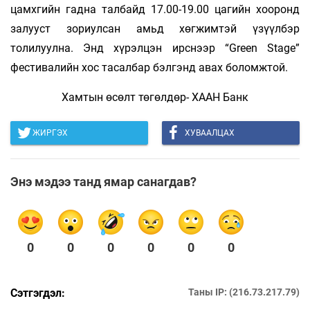
цамхгийн гадна талбайд 17.00-19.00 цагийн хооронд
залууст зориулсан амьд хөгжимтэй үзүүлбэр
толилуулна. Энд хүрэлцэн ирснээр “Green Stage”
фестивалийн хос тасалбар бэлгэнд авах боломжтой.
Хамтын өсөлт төгөлдөр- ХААН Банк
ЖИРГЭХ
ХУВААЛЦАХ
Энэ мэдээ танд ямар санагдав?
0
0
0
0
0
0
Сэтгэгдэл:
Таны IP: (216.73.217.79)