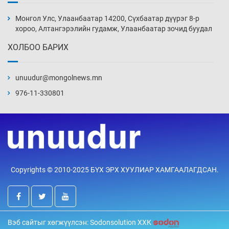
Монголын шигшээ Хонконгийн багийг ялж,
эхний хожлоо авлаа
Монгол Улс, Улаанбаатар 14200, Сүхбаатар дүүрэг 8-р
Уржигдар 13 цаг 30 мин
хороо, Алтангэрэлийн гудамж, Улаанбаатар зочид буудал
ХОЛБОО БАРИХ
Техникийн өндөр үзүүлэлттэй агаарын хөлөг
худалдан авах хүсэлтээ уламжлав
unuudur@mongolnews.mn
Уржигдар 13 цаг 00 мин
976-11-330801
“Шатахууны бус, бодлогын хомсдол
нүүрлээд байна”
Уржигдар 12 цаг 30 мин
Дөрвөн чиглэлд шөнийн автобус иргэдэд
Copyrights © 2010-2025 БҮХ ЭРХ ХУУЛИАР ХАМГААЛАГДСАН.
үйлчилж буй гэв
Уржигдар 12 цаг 00 мин
“Туул усан цогцолбор”-ын ТЭЗҮ-ийг
Вэб сайтыг хөгжүүлсэн: Sodonsolution ХХК
Энэтхэгийн компанид хариуцуулжээ