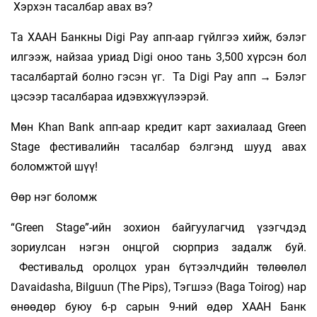
Хэрхэн тасалбар авах вэ?
Та ХААН Банкны Digi Pay апп-аар гүйлгээ хийж, бэлэг
илгээж, найзаа уриад Digi оноо тань 3,500 хүрсэн бол
тасалбартай болно гэсэн үг. Та Digi Pay апп → Бэлэг
цэсээр тасалбараа идэвхжүүлээрэй.
Мөн Khan Bank апп-аар кредит карт захиалаад Green
Stage фестивалийн тасалбар бэлгэнд шууд авах
боломжтой шүү!
Өөр нэг боломж
“Green Stage”-ийн зохион байгуулагчид үзэгчдэд
зориулсан нэгэн онцгой сюрприз задалж буй.
Фестивальд оролцох уран бүтээлчдийн төлөөлөл
Davaidasha, Bilguun (The Pips), Тэгшээ (Baga Toirog) нар
өнөөдөр буюу 6-р сарын 9-ний өдөр ХААН Банк