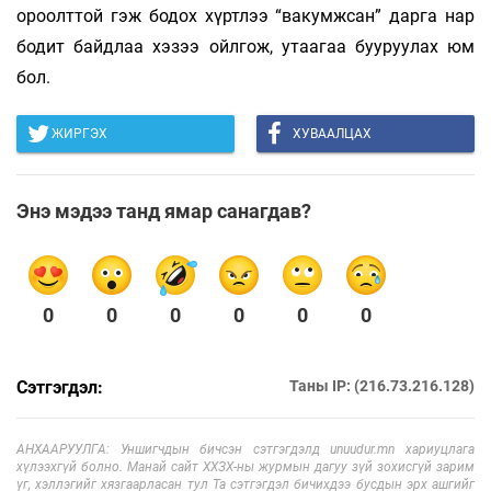
ороолттой гэж бодох хүртлээ “вакумжсан” дарга нар
бодит байдлаа хэзээ ойлгож, утаагаа бууруулах юм
бол.
ЖИРГЭХ
ХУВААЛЦАХ
Энэ мэдээ танд ямар санагдав?
0
0
0
0
0
0
Сэтгэгдэл:
Таны IP: (216.73.216.128)
АНХААРУУЛГА: Уншигчдын бичсэн сэтгэгдэлд unuudur.mn хариуцлага
хүлээхгүй болно. Манай сайт ХХЗХ-ны журмын дагуу зүй зохисгүй зарим
үг, хэллэгийг хязгаарласан тул Та сэтгэгдэл бичихдээ бусдын эрх ашгийг