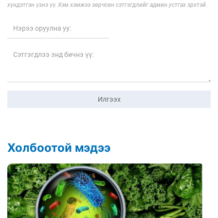
хүндэтгэн үзнэ үү. Хэм хэмжээ зөрчсөн сэтгэгдлийг админ устгах эрхтэй.
Илгээх
Холбоотой мэдээ