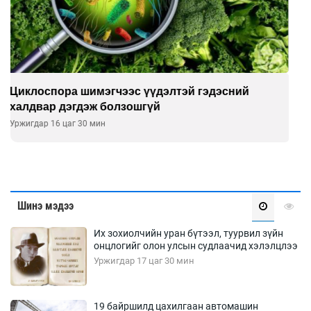
Сэтгэцийн эрүүл мэндэд “санаа тавих” олон
улсын хурал зохион байгуулна
Уржигдар 16 цаг 00 мин
Шинэ мэдээ
Их зохиолчийн уран бүтээл, туурвил зүйн
онцлогийг олон улсын судлаачид хэлэлцлээ
Уржигдар 17 цаг 30 мин
19 байршилд цахилгаан автомашин