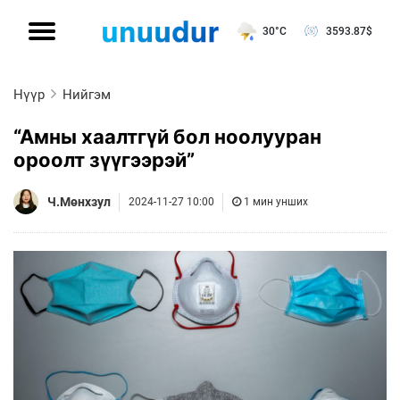
30°C
3593.87
$
Нүүр
Нийгэм
“Амны хаалтгүй бол ноолууран
ороолт зүүгээрэй”
Ч.Мөнхзул
2024-11-27 10:00
1 мин унших