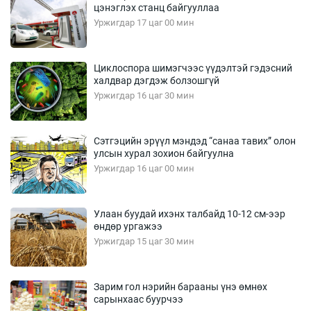
цэнэглэх станц байгууллаа
Уржигдар 17 цаг 00 мин
Циклоспора шимэгчээс үүдэлтэй гэдэсний
халдвар дэгдэж болзошгүй
Уржигдар 16 цаг 30 мин
Сэтгэцийн эрүүл мэндэд “санаа тавих” олон
улсын хурал зохион байгуулна
Уржигдар 16 цаг 00 мин
Улаан буудай ихэнх талбайд 10-12 см-ээр
өндөр ургажээ
Уржигдар 15 цаг 30 мин
Зарим гол нэрийн барааны үнэ өмнөх
сарынхаас буурчээ