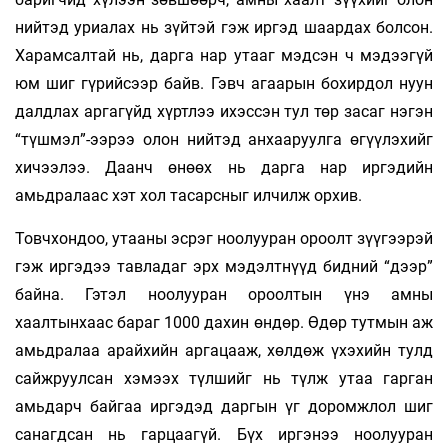
нийтэд уриалах нь зүйтэй гэж иргэд шаардах болсон.
Харамсалтай нь, дарга нар утааг мэдсэн ч мэдээгүй
юм шиг гүрийсээр байв. Гэвч агаарын бохирдол нуун
далдлах аргагүйд хүртлээ ихэссэн тул төр засаг нэгэн
“түшмэл”-ээрээ олон нийтэд анхааруулга өгүүлэхийг
хичээлээ. Даанч өнөөх нь дарга нар иргэдийн
амьдралаас хэт хол тасарсныг илчилж орхив.
Товчхондоо, утааны эсрэг ноолууран ороолт зүүгээрэй
гэж иргэдээ тавладаг эрх мэдэлтнүүд бидний “дээр”
байна. Гэтэл ноолууран ороолтын үнэ амны
хаалтынхаас бараг 1000 дахин өндөр. Өдөр тутмын аж
амьдралаа арайхийн аргацааж, хөлдөж үхэхийн тулд
сайжруулсан хэмээх түлшийг нь түлж утаа гарган
амьдарч байгаа иргэдэд даргын үг доромжлол шиг
санагдсан нь гарцаагүй. Бүх иргэнээ ноолууран