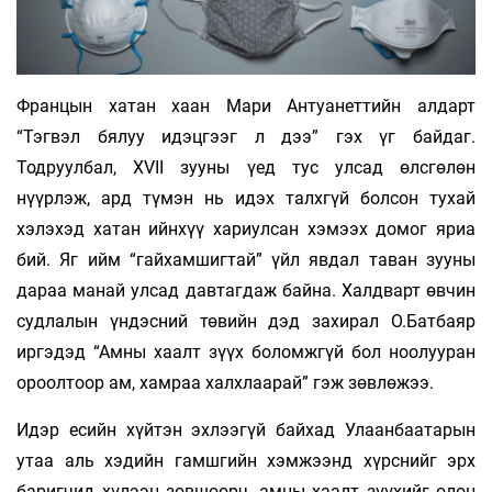
Францын хатан хаан Мари Антуанеттийн алдарт
“Тэгвэл бялуу идэцгээг л дээ” гэх үг байдаг.
Тодруулбал, XVII зууны үед тус улсад өлсгөлөн
нүүрлэж, ард түмэн нь идэх талхгүй болсон тухай
хэлэхэд хатан ийнхүү хариулсан хэмээх домог яриа
бий. Яг ийм “гайхамшигтай” үйл явдал таван зууны
дараа манай улсад давтагдаж байна. Халдварт өвчин
судлалын үндэсний төвийн дэд захирал О.Батбаяр
иргэдэд “Амны хаалт зүүх боломжгүй бол ноолууран
ороолтоор ам, хамраа халхлаарай” гэж зөвлөжээ.
Идэр есийн хүйтэн эхлээгүй байхад Улаанбаатарын
утаа аль хэдийн гамшгийн хэмжээнд хүрснийг эрх
баригчид хүлээн зөвшөөрч, амны хаалт зүүхийг олон