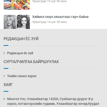
Уржигдар 15 цаг 00 мин
Хиймэл оюун хяналтаас гарч байна
Уржигдар 14 цаг 30 мин
РЕДАКЦЫН ЁС ЗҮЙ
Эмэгтэйчүүд Бээжин, эрэгтэйчүүд Японд
бэлтгэл базаахаар хилийн дээс алхлаа
Уржигдар 14 цаг 00 мин
Редакцын ёс зүй
СУРТАЛЧИЛГАА БАЙРШУУЛАХ
АНУ-ын Цэргийн кибер командлалаын
ажилтнууд амиа хорлох явдал эрс
нэмэгджээ
Үнийн санал харах
Уржигдар 13 цаг 52 мин
ХАЯГ
Монголын шигшээ Хонконгийн багийг ялж,
эхний хожлоо авлаа
Монгол Улс, Улаанбаатар 14200, Сүхбаатар дүүрэг 8-р
Уржигдар 13 цаг 30 мин
хороо, Алтангэрэлийн гудамж, Улаанбаатар зочид буудал