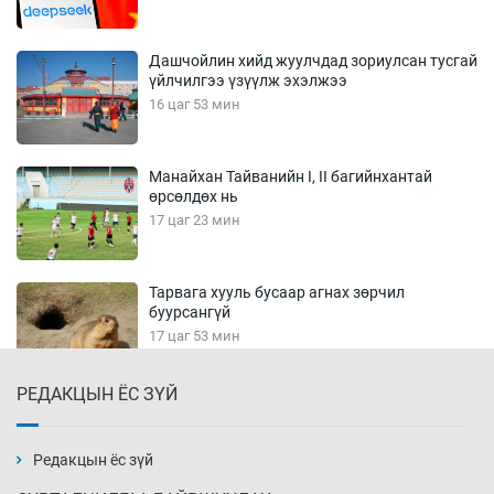
Дашчойлин хийд жуулчдад зориулсан тусгай
үйлчилгээ үзүүлж эхэлжээ
16 цаг 53 мин
Манайхан Тайванийн I, II багийнхантай
өрсөлдөх нь
17 цаг 23 мин
Тарвага хууль бусаар агнах зөрчил
буурсангүй
17 цаг 53 мин
РЕДАКЦЫН ЁС ЗҮЙ
Х.Улам-Өрнөх байр урагшилж, долоод
жагсжээ
18 цаг 23 мин
Редакцын ёс зүй