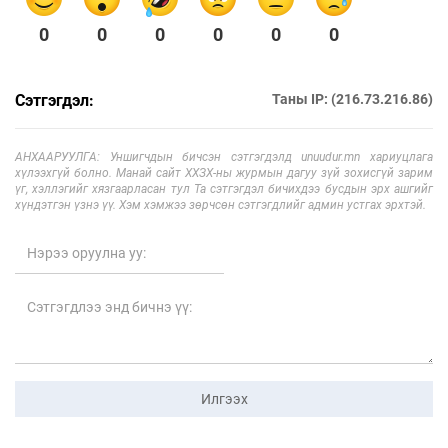
0
0
0
0
0
0
Сэтгэгдэл:
Таны IP: (216.73.216.86)
АНХААРУУЛГА: Уншигчдын бичсэн сэтгэгдэлд unuudur.mn хариуцлага
хүлээхгүй болно. Манай сайт ХХЗХ-ны журмын дагуу зүй зохисгүй зарим
үг, хэллэгийг хязгаарласан тул Та сэтгэгдэл бичихдээ бусдын эрх ашгийг
хүндэтгэн үзнэ үү. Хэм хэмжээ зөрчсөн сэтгэгдлийг админ устгах эрхтэй.
Илгээх