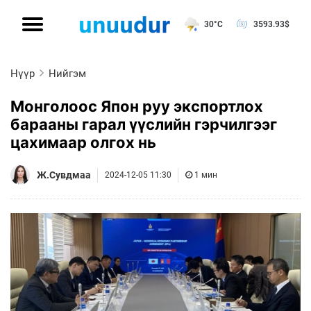
30°C
3593.93
$
Нүүр
Нийгэм
Монголоос Япон руу экспортлох
барааны гарал үүслийн гэрчилгээг
цахимаар олгох нь
Ж.Сувдмаа
2024-12-05 11:30
1 мин