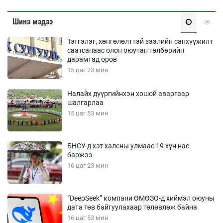
Шинэ мэдээ
Тэтгэлэг, хөнгөлөлттэй зээлийн санхүүжилт
саатсанаас олон оюутан төлбөрийн
дарамтад оров
15 цаг 23 мин
Налайх дүүргийнхэн хошой аваргаар
шалгарлаа
15 цаг 53 мин
БНСУ-д хэт халсны улмаас 19 хүн нас
баржээ
16 цаг 23 мин
“DeepSeek” компани ӨМӨЗО-д хиймэл оюуны
дата төв байгуулахаар төлөвлөж байна
16 цаг 53 мин