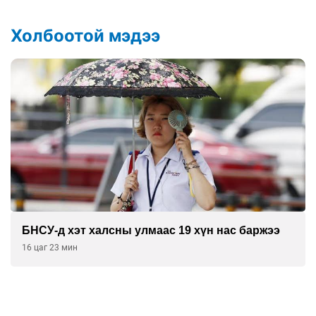
Холбоотой мэдээ
“DeepSeek” компани ӨМӨЗО-д хиймэл оюуны
дата төв байгуулахаар төлөвлөж байна
16 цаг 53 мин