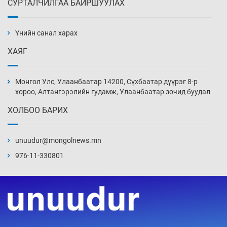
СУРТАЛЧИЛГАА БАЙРШУУЛАХ
Ж.Лхагвабат өсвөр үеийнхний ДАШТ-ийг
дэнсэлнэ
Үнийн санал харах
18 цаг 53 мин
ХАЯГ
Иран тэсэж үлдсэн ч удаан хугацаанд хүнд
үеийг туулна
Монгол Улс, Улаанбаатар 14200, Сүхбаатар дүүрэг 8-р
19 цаг 23 мин
хороо, Алтангэрэлийн гудамж, Улаанбаатар зочид буудал
ХОЛБОО БАРИХ
Боловсролын зээлийн сангаар гадаадад
суралцагчдын амьжиргааны зардлын
хэмжээг шинэчлэн тогтоох нь
unuudur@mongolnews.mn
19 цаг 53 мин
976-11-330801
Монголын баг Абу Дабид медалийн хур
буулгаж байна
20 цаг 23 мин
Б.Учрал, Ё.Пүрэвдаш нар Азийн АШТ-д