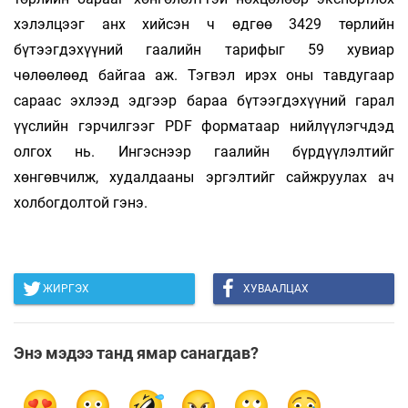
хэлэлцээг анх хийсэн ч өдгөө 3429 төрлийн
бүтээгдэхүүний гаалийн тарифыг 59 хувиар
чөлөөлөөд байгаа аж. Тэгвэл ирэх оны тавдугаар
сараас эхлээд эдгээр бараа бүтээгдэхүүний гарал
үүслийн гэрчилгээг PDF форматаар нийлүүлэгчдэд
олгох нь. Ингэснээр гаалийн бүрдүүлэлтийг
хөнгөвчилж, худалдааны эргэлтийг сайжруулах ач
холбогдолтой гэнэ.
ЖИРГЭХ
ХУВААЛЦАХ
Энэ мэдээ танд ямар санагдав?