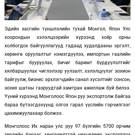
Эдийн засгийн түншлэлийн тухай Монгол, Япон Улс
хоорондын хэлэлцээрийн хүрээнд хоёр орны
холбогдох байгууллагууд гадаад худалдааны эргэлт,
хөрөнгө оруулалтыг нэмэгдүүлэх, импортын гаалийн
тарифыг бууруулах, бичиг баримт бүрдүүлэлтийг
хялбаршуулах чиглэлээр уулзалт, хэлэлцүүлэг зохион
байгуулж, бизнес эрхлэгчдийн санал хүсэлтийг сонсон,
зохих шатны газруудтай хамтран ажиллаж буй билээ.
Үүний хүрээнд Монголоос Япон руу экспортолж байгаа
бараа бүтээгдэхүүнд олгох гарал үүслийн гэрчилгээг
цахимжуулахаар болжээ.
Монголоос Их наран улс руу 97 бүлгийн 5700 орчим
төрлийн барааг хөнгөлөлттэй нөхцөлөөр экспортлох