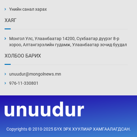
дэнсэлнэ
Үнийн санал харах
16 цаг 26 мин
ХАЯГ
Иран тэсэж үлдсэн ч удаан хугацаанд хүнд
үеийг туулна
Монгол Улс, Улаанбаатар 14200, Сүхбаатар дүүрэг 8-р
16 цаг 56 мин
хороо, Алтангэрэлийн гудамж, Улаанбаатар зочид буудал
ХОЛБОО БАРИХ
Боловсролын зээлийн сангаар гадаадад
суралцагчдын амьжиргааны зардлын
хэмжээг шинэчлэн тогтоох нь
unuudur@mongolnews.mn
17 цаг 26 мин
976-11-330801
Монголын баг Абу Дабид медалийн хур
буулгаж байна
17 цаг 56 мин
Б.Учрал, Ё.Пүрэвдаш нар Азийн АШТ-д
Copyrights © 2010-2025 БҮХ ЭРХ ХУУЛИАР ХАМГААЛАГДСАН.
мөнгө, хүрэл медаль хүртэв