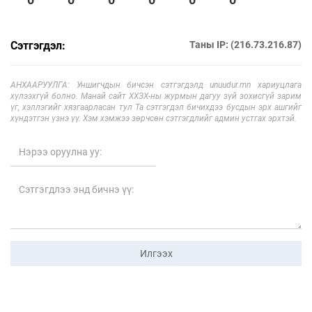
Сэтгэгдэл:
Таны IP: (216.73.216.87)
АНХААРУУЛГА: Уншигчдын бичсэн сэтгэгдэлд unuudur.mn хариуцлага
хүлээхгүй болно. Манай сайт ХХЗХ-ны журмын дагуу зүй зохисгүй зарим
үг, хэллэгийг хязгаарласан тул Та сэтгэгдэл бичихдээ бусдын эрх ашгийг
хүндэтгэн үзнэ үү. Хэм хэмжээ зөрчсөн сэтгэгдлийг админ устгах эрхтэй.
Илгээх