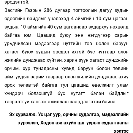
эрсдэлтэй.
Засгийн Газрын 286 дугаар тогтоолын дагуу зудын
одоогийн байдлыг үнэлэхэд 4 аймгийн 10 сум цагаан
зудын, 10 аймгийн 40 сум цагаанаар зудархуу нөхцөлд
байгаа юм. Цаашид буюу энэ нэгдүгээр сарын
урьдчилсан мэдээгээр нутгийн төв болон баруун
хагаст буюу зудын эрсдэл ихтэй бүс нутгаар олон
жилийн дунджаас хүйтэн, харин зүүн хагаст дунджийн
орчим, хур тунадасны хувьд баруун болон төвийн
аймгуудын зарим газраар олон жилийн дунджаас ахиу
орох төлөвтэй байгаа тул цаашид өвөлжилт улам
хүндэрч болзошгүй бүс нутагт бэлэн байдлыг
тасралтгүй хангаж ажиллах шаардлагатай байна.
Эх сурвалж: Ус цаг уур, орчны судалгаа, мэдээллийн
хүрээлэн, Хөдөө аж ахуйн цаг уурын судалгааны
хэлтэс