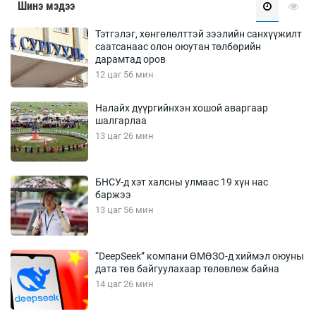
Шинэ мэдээ
Тэтгэлэг, хөнгөлөлттэй зээлийн санхүүжилт
саатсанаас олон оюутан төлбөрийн
дарамтад оров
12 цаг 56 мин
Налайх дүүргийнхэн хошой аваргаар
шалгарлаа
13 цаг 26 мин
БНСУ-д хэт халсны улмаас 19 хүн нас
баржээ
13 цаг 56 мин
“DeepSeek” компани ӨМӨЗО-д хиймэл оюуны
дата төв байгуулахаар төлөвлөж байна
14 цаг 26 мин