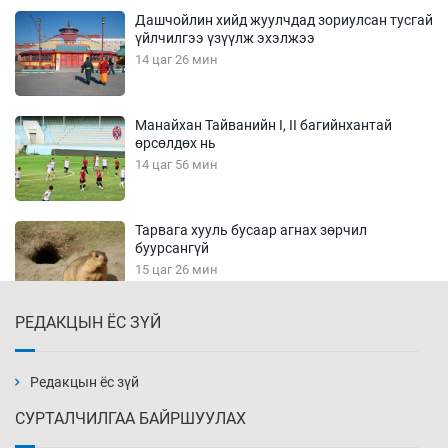
Дашчойлин хийд жуулчдад зориулсан тусгай
үйлчилгээ үзүүлж эхэлжээ
14 цаг 26 мин
Манайхан Тайванийн I, II багийнхантай
өрсөлдөх нь
14 цаг 56 мин
Тарвага хууль бусаар агнах зөрчил
буурсангүй
15 цаг 26 мин
РЕДАКЦЫН ЁС ЗҮЙ
Х.Улам-Өрнөх байр урагшилж, долоод
жагсжээ
15 цаг 56 мин
Редакцын ёс зүй
СУРТАЛЧИЛГАА БАЙРШУУЛАХ
Ж.Лхагвабат өсвөр үеийнхний ДАШТ-ийг