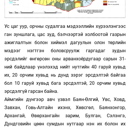
Ус цаг уур, орчны судалгаа мэдээллийн хүрээлэнгээс
ган зуншлага, цас зуд, бэлчээртэй холбоотой газрын
ажиглалтын болон хиймэл дагуулын олон төрлийн
мэдээг нэгтгэн боловсруулж гаргадаг зудын
эрсдэлийг өнгөрсөн оны арванхоёрдугаар сарын 31-
ний байдлаар үнэлэхэд нийт нутгийн 40 гаруй хувьд
их, 20 орчим хувьд нь дунд зэрэг эрсдэлтэй байгаа
бол 10 гаруй хувьд бага эрсдэлтэй, 20 орчим хувьд
эрсдэлгүй гарсан байна.
Аймгийн дүнгээр авч үзвэл Баян-Өлгий, Увс, Ховд,
Завхан, Говь-Алтайн ихэнх, Хөвсгөл, Баянхонгор,
Архангай, Өвөрхангайн зарим, Булган, Сэлэнгэ,
Дундговийн цөөн сумдын нутгаар нэн их болон их