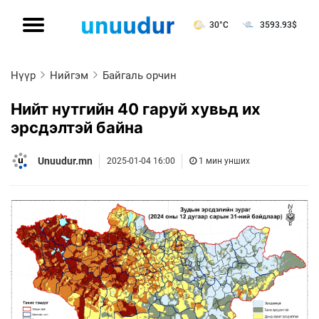
30°C
3593.93
$
Нүүр
Нийгэм
Байгаль орчин
Нийт нутгийн 40 гаруй хувьд их
эрсдэлтэй байна
Unuudur.mn
2025-01-04 16:00
1 мин унших