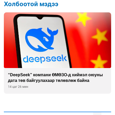
Холбоотой мэдээ
“DeepSeek” компани ӨМӨЗО-д хиймэл оюуны
дата төв байгуулахаар төлөвлөж байна
14 цаг 26 мин