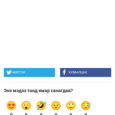
ЖИРГЭХ
ХУВААЛЦАХ
Энэ мэдээ танд ямар санагдав?
0
0
0
0
0
0