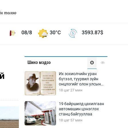
йн төлөө
08/8
30°C
3593.87
$
Соёл урлаг
Шинэ мэдээ
ой хөгжлийн зорилго -
Сонгодог урлаг
й
Их зохиолчийн уран
Ардын урлаг
бүтээл, туурвил зүйн
онцлогийг олон улсын
Дүрслэх урлаг
судлаачид хэлэлцлээ
18 цаг 27 мин
Өв соёл
таг
Кино урлаг
19 байршилд цахилгаан
автомашин цэнэглэх
 орчин
Цирк
станц байгууллаа
ол
18 цаг 57 мин
Рок поп, хип хоп
энд