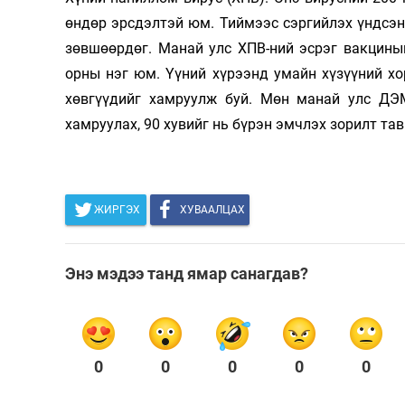
өндөр эрсдэлтэй юм. Тиймээс сэргийлэх үндсэн 
Олимп 2024
зөвшөөрдөг. Манай улс ХПВ-ний эс­рэг вакциныг
орны нэг юм. Үүний хүрээнд умайн хүзүүний хо
хөвгүүдийг хам­руулж буй. Мөн манай улс ДЭМБ
хамруулах, 90 хувийг нь бүрэн эмч­лэх зорилт т
ЖИРГЭХ
ХУВААЛЦАХ
Энэ мэдээ танд ямар санагдав?
0
0
0
0
0