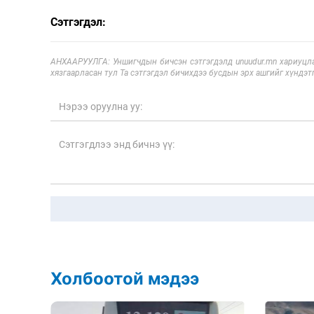
Сэтгэгдэл:
АНХААРУУЛГА: Уншигчдын бичсэн сэтгэгдэлд unuudur.mn хариуцла
хязгаарласан тул Та сэтгэгдэл бичихдээ бусдын эрх ашгийг хүндэтг
Холбоотой мэдээ