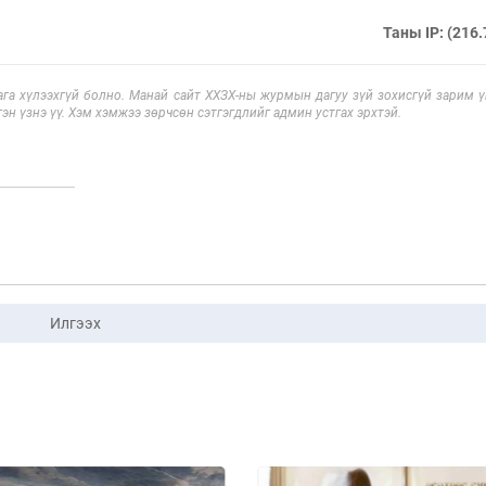
Таны IP: (216.
га хүлээхгүй болно. Манай сайт ХХЗХ-ны журмын дагуу зүй зохисгүй зарим үг
эн үзнэ үү. Хэм хэмжээ зөрчсөн сэтгэгдлийг админ устгах эрхтэй.
Илгээх