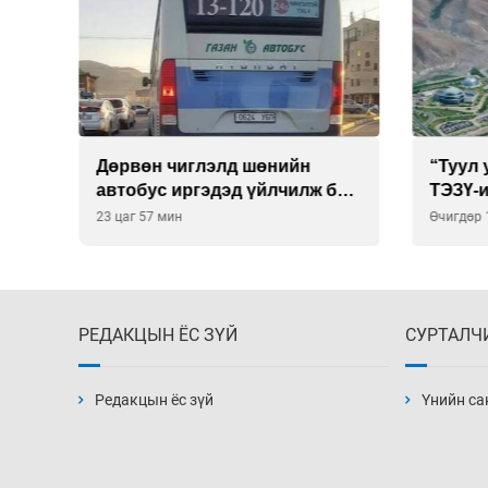
тэй
Дөрвөн чиглэлд шөнийн
“Туул
вах
автобус иргэдэд үйлчилж буй
ТЭЗҮ-и
гэв
компа
23 цаг 57 мин
Өчигдөр 
РЕДАКЦЫН ЁС ЗҮЙ
СУРТАЛЧ
Редакцын ёс зүй
Үнийн са