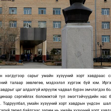
Ханш
Хэрэг з
Эрэлттэй мэдээ
Эрүүл м
Хууль ёс
Хүмүүс
Албаны 
Бусад
Life style
Ярилцл
Зөвлөгөө
Хоймор
өн нэгдүгээр сарыг умайн хүзүүний хорт хавдраас с
Өнөөдрийн тухай
Уншигч-
чний талаар зөвлөгөө, мэдээлэл хүргэж буй юм. Ирг
 хавдрыг цаг алдалгүй илрүүлж чадвал бүрэн эмчлэгдэх б
кцинаар сэргийлэх боломжтой тул эмэгтэйчүүдийн нас 
э. Тодруулбал, умайн хүзүүний хорт хавдрын үндсэн шал
гаруй төрөл байдгаас зарим нь умайн хүзүүний хорт хавд
өл