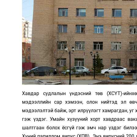
126-гийн НЭГ
Ертөнц
Спорт
Нийгэм
Бөх
Хавдар судлалын үндэсний төв (ХСҮТ)-ийнх
Техник технологи
Сагсан бөмбөг
мэдээллийн сар хэмээн, олон нийтэд эл өв
Шинжлэх ухаан
Хөлбөмбөг
мэдээлэлтэй байж, эрт илрүүлэгт хамрагдан, уг
Сонин хачин
Олимпын төрөл
гэж үздэг. Умайн хүзүүний хорт хавдраас ва
Дэлхийн монгол
Тулааны спорт
шалтгаан болох ёсгүй гэж эмч нар үздэг билэ
Хүний папиллом вирус (ХПВ). Энэ вирусний 200 
Олимпын бус төр