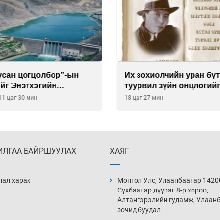
 усан цогцолбор”-ын
Их зохиолчийн уран бүт
йг Энэтхэгийн
туурвил зүйн онцлогийг
нид хариуцуулжээ
улсын судлаачид хэлэл
11 цаг 30 мин
18 цаг 27 мин
ИЛГАА БАЙРШУУЛАХ
ХАЯГ
нал харах
Монгол Улс, Улаанбаатар 1420
Сүхбаатар дүүрэг 8-р хороо,
Алтангэрэлийн гудамж, Улаан
зочид буудал