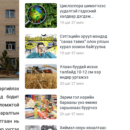
Урлагтай яриа
Циклоспора шимэгчээс
өрчил
үүдэлтэй гэдэсний
халдвар дэгдэж
энд-Эрхэм баян
болзошгүй
19 цаг 27 мин
Сэтгэцийн эрүүл мэндэд
“санаа тавих” олон улсын
хүний үг
хурал зохион байгуулна
19 цаг 57 мин
Улаан буудай ихэнх
талбайд 10-12 см-ээр
ага
Бусад
өндөр ургажээ
20 цаг 27 мин
Фото
эргийлэх
сурвалжлагч
Видео
эд бодит
Зарим гол нэрийн
Инфографик
барааны үнэ өмнөх
оломжтой
сарынхаас буурчээ
Санал асуулга
баралтын
20 цаг 57 мин
тгаан нь
Хиймэл оюун хяналтаас
ар үүсгэх