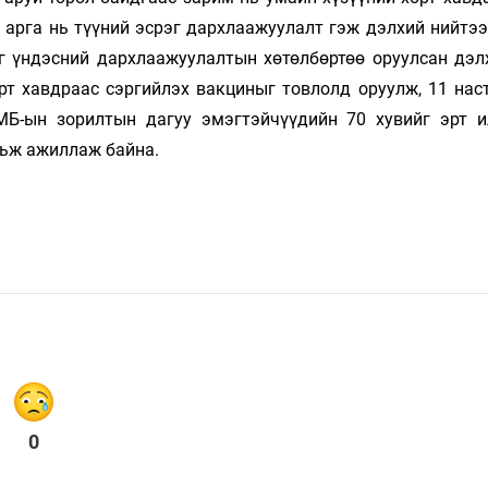
арга нь түүний эсрэг дархлаажуулалт гэж дэлхий нийтээр
 үндэсний дархлаажуулалтын хө­­төл­бөртөө оруулсан дэл
рт хавдраас сэргийлэх вакциныг товлолд оруулж, 11 наст
-ын зо­рил­тын дагуу эмэгтэйчүүдийн 70 хувийг эрт ил­
авьж ажиллаж байна.
0