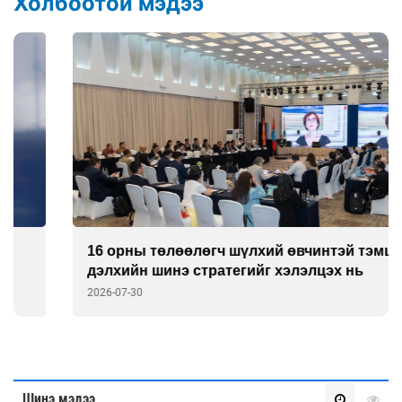
Холбоотой мэдээ
16 орны төлөөлөгч шүлхий өвчинтэй тэмцэх
дэлхийн шинэ стратегийг хэлэлцэх нь
2026-07-30
Шинэ мэдээ