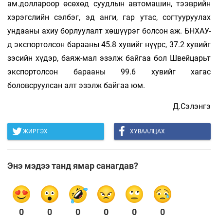
ам.доллароор өсөхөд суудлын автомашин, тээврийн
хэрэгслийн сэлбэг, эд анги, гар утас, согтууруулах
ундааны ахиу борлуулалт хөшүүрэг болсон аж. БНХАУ-
д экспортолсон барааны 45.8 хувийг нүүрс, 37.2 хувийг
зэсийн хүдэр, баяж-мал эзэлж байгаа бол Швейцарьт
экспортолсон барааны 99.6 хувийг хагас
боловсруулсан алт эзэлж байгаа юм.
Д.Сэлэнгэ
ЖИРГЭХ
ХУВААЛЦАХ
Энэ мэдээ танд ямар санагдав?
0
0
0
0
0
0