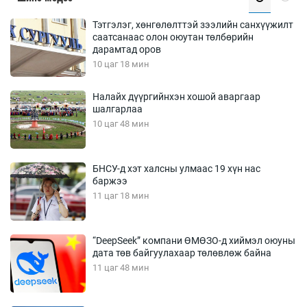
Тэтгэлэг, хөнгөлөлттэй зээлийн санхүүжилт
саатсанаас олон оюутан төлбөрийн
дарамтад оров
10 цаг 18 мин
Налайх дүүргийнхэн хошой аваргаар
шалгарлаа
10 цаг 48 мин
БНСУ-д хэт халсны улмаас 19 хүн нас
баржээ
11 цаг 18 мин
“DeepSeek” компани ӨМӨЗО-д хиймэл оюуны
дата төв байгуулахаар төлөвлөж байна
11 цаг 48 мин