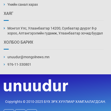
Үнийн санал харах
13 цаг 48 мин
ХАЯГ
Иран тэсэж үлдсэн ч удаан хугацаанд хүнд
үеийг туулна
Монгол Улс, Улаанбаатар 14200, Сүхбаатар дүүрэг 8-р
14 цаг 18 мин
хороо, Алтангэрэлийн гудамж, Улаанбаатар зочид буудал
ХОЛБОО БАРИХ
Боловсролын зээлийн сангаар гадаадад
суралцагчдын амьжиргааны зардлын
хэмжээг шинэчлэн тогтоох нь
unuudur@mongolnews.mn
14 цаг 48 мин
976-11-330801
Монголын баг Абу Дабид медалийн хур
буулгаж байна
15 цаг 18 мин
Б.Учрал, Ё.Пүрэвдаш нар Азийн АШТ-д
Copyrights © 2010-2025 БҮХ ЭРХ ХУУЛИАР ХАМГААЛАГДСАН.
мөнгө, хүрэл медаль хүртэв
15 цаг 44 мин