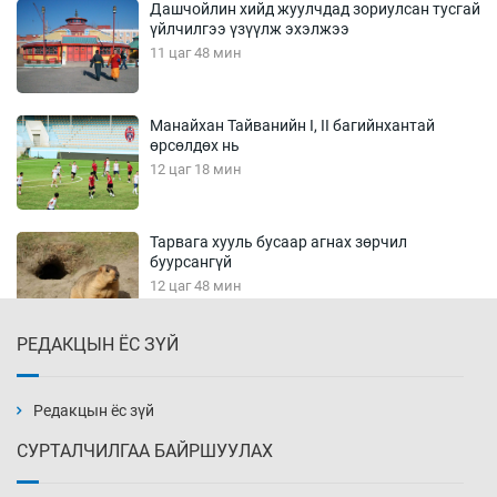
Дашчойлин хийд жуулчдад зориулсан тусгай
үйлчилгээ үзүүлж эхэлжээ
11 цаг 48 мин
Манайхан Тайванийн I, II багийнхантай
өрсөлдөх нь
12 цаг 18 мин
Тарвага хууль бусаар агнах зөрчил
буурсангүй
12 цаг 48 мин
РЕДАКЦЫН ЁС ЗҮЙ
Х.Улам-Өрнөх байр урагшилж, долоод
жагсжээ
13 цаг 18 мин
Редакцын ёс зүй
СУРТАЛЧИЛГАА БАЙРШУУЛАХ
Ж.Лхагвабат өсвөр үеийнхний ДАШТ-ийг
дэнсэлнэ