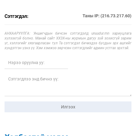
Сэтгэгдэл:
Таны IP: (216.73.217.60)
АНХААРУУЛГА: Уншигчдын бичсэн сэтгэгдэлд unuudur.mn хариуцлага
хүлээхгүй болно. Манай сайт ХХЗХ-ны журмын дагуу зүй зохисгүй зарим
үг, хэллэгийг хязгаарласан тул Та сэтгэгдэл бичихдээ бусдын эрх ашгийг
хүндэтгэн үзнэ үү. Хэм хэмжээ зөрчсөн сэтгэгдлийг админ устгах эрхтэй.
Илгээх