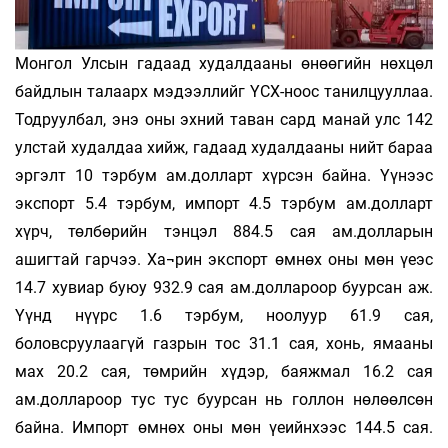
Монгол Улсын гадаад худалдааны өнөөгийн нөхцөл
байдлын талаарх мэдээллийг ҮСХ-ноос танилцууллаа.
Тодруулбал, энэ оны эхний таван сард манай улс 142
улстай худалдаа хийж, гадаад худалдааны нийт бараа
эргэлт 10 тэрбум ам.долларт хүрсэн байна. Үүнээс
экспорт 5.4 тэрбум, импорт 4.5 тэрбум ам.долларт
хүрч, төлбөрийн тэнцэл 884.5 сая ам.долларын
ашигтай гарчээ. Ха¬рин экспорт өмнөх оны мөн үеэс
14.7 хувиар буюу 932.9 сая ам.доллароор буурсан аж.
Үүнд нүүрс 1.6 тэрбум, ноолуур 61.9 сая,
боловсруулаагүй газрын тос 31.1 сая, хонь, ямааны
мах 20.2 сая, төмрийн хүдэр, баяжмал 16.2 сая
ам.доллароор тус тус буурсан нь голлон нөлөөлсөн
байна. Импорт өмнөх оны мөн үеийнхээс 144.5 сая.