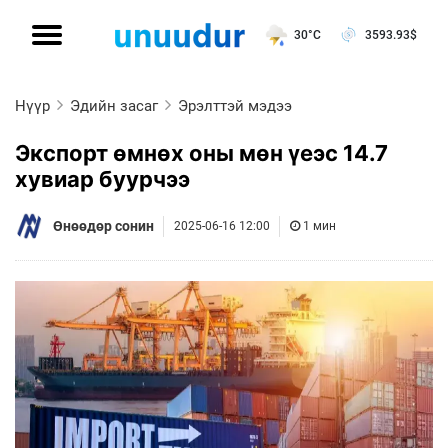
30°C
3593.93
$
Нүүр
Эдийн засаг
Эрэлттэй мэдээ
Экспорт өмнөх оны мөн үеэс 14.7
хувиар буурчээ
Өнөөдөр сонин
2025-06-16 12:00
1 мин