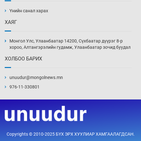
дэнсэлнэ
Үнийн санал харах
16 цаг 57 мин
ХАЯГ
Иран тэсэж үлдсэн ч удаан хугацаанд хүнд
үеийг туулна
Монгол Улс, Улаанбаатар 14200, Сүхбаатар дүүрэг 8-р
17 цаг 27 мин
хороо, Алтангэрэлийн гудамж, Улаанбаатар зочид буудал
ХОЛБОО БАРИХ
Боловсролын зээлийн сангаар гадаадад
суралцагчдын амьжиргааны зардлын
хэмжээг шинэчлэн тогтоох нь
unuudur@mongolnews.mn
17 цаг 57 мин
976-11-330801
Монголын баг Абу Дабид медалийн хур
буулгаж байна
18 цаг 27 мин
Б.Учрал, Ё.Пүрэвдаш нар Азийн АШТ-д
Copyrights © 2010-2025 БҮХ ЭРХ ХУУЛИАР ХАМГААЛАГДСАН.
мөнгө, хүрэл медаль хүртэв