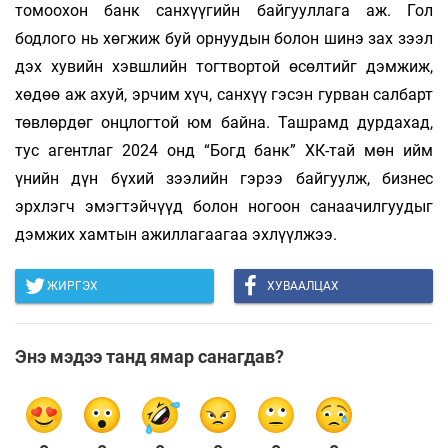
томоохон банк санхүүгийн байгууллага аж. Гол
бодлого нь хөгжиж буй орнуудын болон шинэ зах зээл
дэх хувийн хэвшлийн тогтвортой өсөлтийг дэмжиж,
хөдөө аж ахуй, эрчим хүч, санхүү гэсэн гурван салбарт
төвлөрдөг онцлогтой юм байна. Ташрамд дурдахад,
тус агентлаг 2024 онд “Богд банк” ХК-тай мөн ийм
үнийн дүн бүхий зээлийн гэрээ байгуулж, бизнес
эрхлэгч эмэгтэйчүүд болон ногоон санаачилгуудыг
дэмжих хамтын ажиллагаагаа эхлүүлжээ.
ЖИРГЭХ
ХУВААЛЦАХ
Энэ мэдээ танд ямар санагдав?