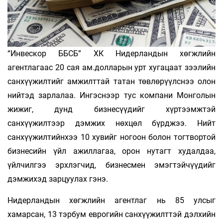
“Инвескор ББСБ” ХК Нидерландын хөгжлийн
агентлагаас 20 сая ам.долларын урт хугацаат зээлийн
санхүүжилтийг амжилттай татан төвлөрүүлснээ олон
нийтэд зарлалаа. Ингэснээр тус компани Монголын
жижиг, дунд бизнесүүдийг хүртээмжтэй
санхүүжилтээр дэмжих нөхцөл бүрджээ. Нийт
санхүүжилтийнхээ 10 хувийг ногоон болон тогтвортой
бизнесийн үйл ажиллагаа, орон нутагт худалдаа,
үйлчилгээ эрхлэгчид, бизнесмен эмэгтэйчүүдийг
дэмжихэд зарцуулах гэнэ.
Нидерландын хөгжлийн агентлаг нь 85 улсыг
хамарсан, 13 тэрбум еврогийн санхүүжилттэй дэлхийн