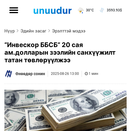
30°C
3593.93
$
Нүүр
Эдийн засаг
Эрэлттэй мэдээ
“Инвескор ББСБ” 20 сая
ам.долларын зээлийн санхүүжилт
татан төвлөрүүлжээ
Өнөөдөр сонин
2025-08-26 13:00
1 мин