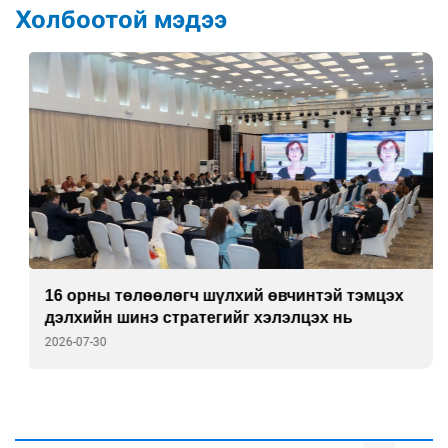
Холбоотой мэдээ
16 орны төлөөлөгч шүлхий өвчинтэй тэмцэх
дэлхийн шинэ стратегийг хэлэлцэх нь
2026-07-30