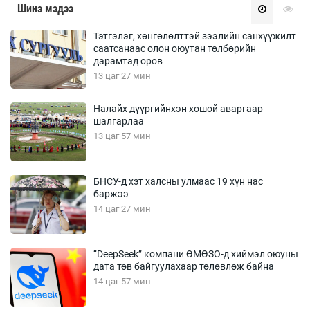
Шинэ мэдээ
Тэтгэлэг, хөнгөлөлттэй зээлийн санхүүжилт
саатсанаас олон оюутан төлбөрийн
дарамтад оров
13 цаг 27 мин
Налайх дүүргийнхэн хошой аваргаар
шалгарлаа
13 цаг 57 мин
БНСУ-д хэт халсны улмаас 19 хүн нас
баржээ
14 цаг 27 мин
“DeepSeek” компани ӨМӨЗО-д хиймэл оюуны
дата төв байгуулахаар төлөвлөж байна
14 цаг 57 мин