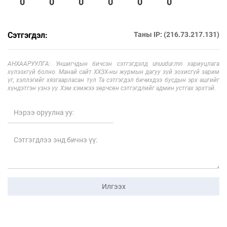
0
0
0
0
0
0
Сэтгэгдэл:
Таны IP: (216.73.217.131)
АНХААРУУЛГА: Уншигчдын бичсэн сэтгэгдэлд unuudur.mn хариуцлага
хүлээхгүй болно. Манай сайт ХХЗХ-ны журмын дагуу зүй зохисгүй зарим
үг, хэллэгийг хязгаарласан тул Та сэтгэгдэл бичихдээ бусдын эрх ашгийг
хүндэтгэн үзнэ үү. Хэм хэмжээ зөрчсөн сэтгэгдлийг админ устгах эрхтэй.
Илгээх