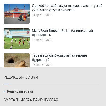
Дашчойлин хийд жуулчдад зориулсан тусгай
үйлчилгээ үзүүлж эхэлжээ
14 цаг 57 мин
Манайхан Тайванийн I, II багийнхантай
өрсөлдөх нь
15 цаг 27 мин
Тарвага хууль бусаар агнах зөрчил
буурсангүй
15 цаг 57 мин
РЕДАКЦЫН ЁС ЗҮЙ
Х.Улам-Өрнөх байр урагшилж, долоод
жагсжээ
16 цаг 27 мин
Редакцын ёс зүй
СУРТАЛЧИЛГАА БАЙРШУУЛАХ
Ж.Лхагвабат өсвөр үеийнхний ДАШТ-ийг