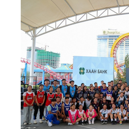
126-гийн НЭГ
Ертөнц
Спорт
Нийгэм
Бөх
Техник технологи
Сагсан бөмбөг
Шинжлэх ухаан
Хөлбөмбөг
Сонин хачин
Олимпын төрөл
Дэлхийн монгол
Тулааны спорт
Олимпын бус төр