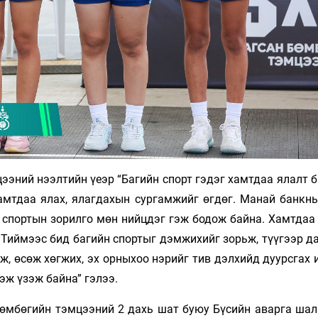
ээний нээлтийн үеэр “Багийн спорт гэдэг хамтдаа ялалт 
хамтдаа ялах, ялагдахын сургамжийг өгдөг. Манай банкны
портын зорилго мөн нийцдэг гэж бодож байна. Хамтдаа 
. Тиймээс бид багийн спортыг дэмжихийг зорьж, түүгээр 
ж, өсөж хөгжих, эх орныхоо нэрийг тив дэлхийд дуурсгах
эж үзэж байна” гэлээ.
бөмбөгийн тэмцээний 2 дахь шат буюу Бүсийн аварга шал