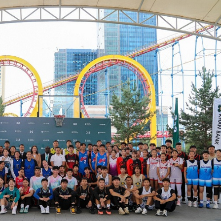
Ханш
Хэрэг з
Эрэлттэй мэдээ
Эрүүл м
Хууль ёс
Хүмүүс
Албаны 
Бусад
Life style
Ярилцл
Зөвлөгөө
Хоймор
Өнөөдрийн тухай
Уншигч-
өл