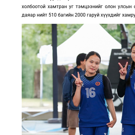
холбоотой хамтран уг тэмцээнийг олон улсын с
даяар нийт 510 багийн 2000 гаруй хүүхдийг хамр