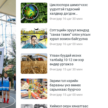
Урлагтай яриа
Циклоспора шимэгчээс
өрчил
үүдэлтэй гэдэсний
халдвар дэгдэж
энд-Эрхэм баян
болзошгүй
Өчигдөр 16 цаг 30 мин
Сэтгэцийн эрүүл мэндэд
“санаа тавих” олон улсын
хүний үг
хурал зохион байгуулна
Өчигдөр 16 цаг 00 мин
Улаан буудай ихэнх
талбайд 10-12 см-ээр
ага
Бусад
өндөр ургажээ
Өчигдөр 15 цаг 30 мин
Фото
сурвалжлагч
Видео
Зарим гол нэрийн
Инфографик
барааны үнэ өмнөх
сарынхаас буурчээ
Санал асуулга
Өчигдөр 15 цаг 00 мин
Хиймэл оюун хяналтаас