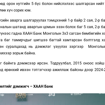
өд орон нутгийн 5 бүс болон нийслэлээс шалгарсан нийт 
лөө хүч сорих юм.
сийн аварга шалгаруулах тэмцээний 1-р байр 2 сая, 2-р ба
налын шатанд аваргын цомын эзэн болох баг 5 сая, 2-р ба
 үүнээс гадна ХААН Банк Монголын 3х3 сагсан бөмбөгийн 
а баг тамирчдыг шигшээ багтай хамтарсан бэлтгэлд х
сэн суралцахад нь дэмжлэг үзүүлэх зэргээр Монголы
жихээр зорьж байна.
 байнга дэмжсээр ирсэн. Тодруулбал, 2015 оноос хойш
д ерөнхий ивээн тэтгэгчээр ажиллаж байсны дээр 2024-
өлтийг дэмжигч – ХААН Банк