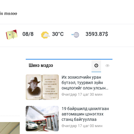
йн төлөө
08/8
30°C
3593.87
$
Соёл урлаг
Шинэ мэдээ
ой хөгжлийн зорилго -
Сонгодог урлаг
Их зохиолчийн уран
Ардын урлаг
бүтээл, туурвил зүйн
онцлогийг олон улсын
Дүрслэх урлаг
судлаачид хэлэлцлээ
Өчигдөр 17 цаг 30 мин
Өв соёл
таг
Кино урлаг
19 байршилд цахилгаан
автомашин цэнэглэх
 орчин
Цирк
станц байгууллаа
ол
Өчигдөр 17 цаг 00 мин
Рок поп, хип хоп
энд