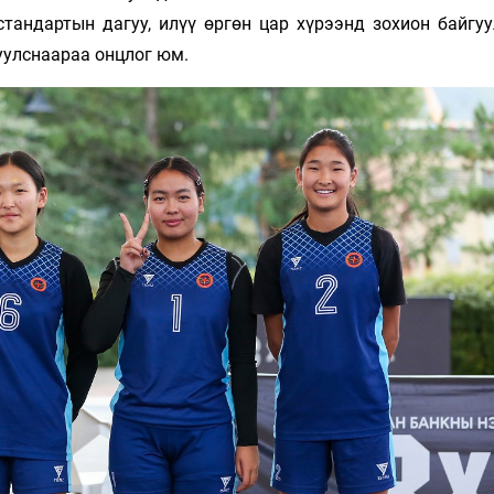
тандартын дагуу, илүү өргөн цар хүрээнд зохион байгуу
уулснаараа онцлог юм.