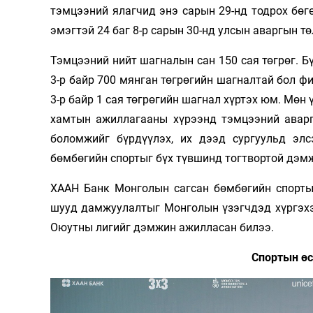
тэмцээний ялагчид энэ сарын 29-нд тодрох бөгө
эмэгтэй 24 баг 8-р сарын 30-нд улсын аваргын тө
Тэмцээний нийт шагналын сан 150 сая төгрөг. Бү
3-р байр 700 мянган төгрөгийн шагналтай бол фи
3-р байр 1 сая төгрөгийн шагнал хүртэх юм. Мөн
хамтын ажиллагааны хүрээнд тэмцээний аварг
боломжийг бүрдүүлэх, их дээд сургуульд эл
бөмбөгийн спортыг бүх түвшинд тогтвортой дэм
ХААН Банк Монголын сагсан бөмбөгийн спортыг
шууд дамжуулалтыг Монголын үзэгчдэд хүргэхэ
Оюутны лигийг дэмжин ажилласан билээ.
Спортын өс