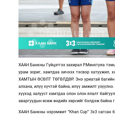
ХААН Банкны Гүйцэтгэх захирал Р.Мөнхтуяа тэмц
урам зориг, хамтдаа хичээх тэсвэр хатуужил, 
ХАМТЫН ӨСӨЛТ ТӨГӨЛДӨР. Энэ уриатай багийн с
алхана, илүү хүчтэй байна, илүү амжилт үзүүлнэ
хүүхэд залууст хамтдаа олон олон ялалт байгуул
аваргуудын өсөж өндийх хөрсийг бэлдэж байна г
ХААН Банкны нэрэмжит “Khan Cup” 3х3 сагсан 