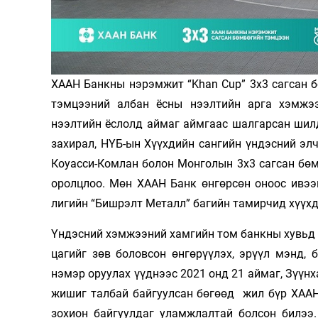
Олимп 2024
ХААН Банкны нэрэмжит “Khan Cup” 3х3 сагсан 
тэмцээний албан ёсны нээлтийн арга хэмжэ
нээлтийн ёслолд аймаг аймгаас шалгарсан шил
захирал, НҮБ-ын Хүүхдийн сангийн үндэсний элч
Коуасси-Комлан болон Монголын 3х3 сагсан бөм
оролцлоо. Мөн ХААН Банк өнгөрсөн оноос ивээ
лигийн “Бишрэлт Металл” багийн тамирчид хүүхд
Үндэсний хэмжээний хамгийн том банкны хувьд 
цагийг зөв боловсон өнгөрүүлэх, эрүүл мэнд,
нэмэр оруулах үүднээс 2021 онд 21 аймаг, Зүүнх
жишиг талбай байгуулсан бөгөөд жил бүр ХААН
зохион байгуулдаг уламжлалтай болсон билээ