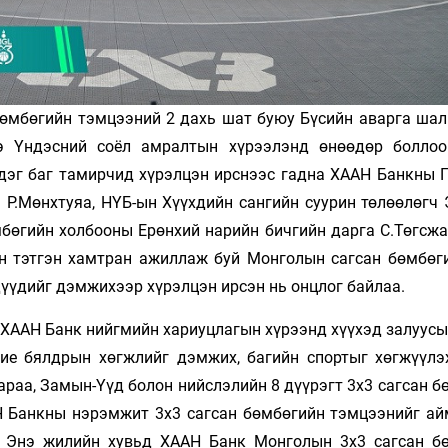
бөмбөгийн тэмцээний 2 дахь шат буюу Бүсийн аварга шал
э Үндэсний соёл амралтын хүрээлэнд өнөөдөр боллоо
дэг баг тамирчид хүрэлцэн ирснээс гадна ХААН Банкны Г
 Р.Мөнхтуяа, НҮБ-ын Хүүхдийн сангийн суурин төлөөлөгч 
бөгийн холбооны Ерөнхий нарийн бичгийн дарга С.Төгсжа
н тэтгэн хамтран ажиллаж буй Монголын сагсан бөмбөг
үүдийг дэмжихээр хүрэлцэн ирсэн нь онцлог байлаа.
ХААН Банк нийгмийн хариуцлагын хүрээнд хүүхэд залуусы
 бие бялдрын хөгжлийг дэмжих, багийн спортыг хөгжүүлэ
араа, Замын-Үүд болон нийслэлийн 8 дүүрэгт 3х3 сагсан 
 Банкны нэрэмжит 3х3 сагсан бөмбөгийн тэмцээнийг ай
. Энэ жилийн хувьд ХААН Банк Монголын 3х3 сагсан б