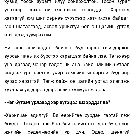
хувьд тосон зурагт илүү сонирхолтой. Тосон зураг
үнэхээр гайхалтай гялалзаж харагддаг. Харахад
хатаагүй юм шиг хэрнээ хүрэхээр хатчихсан байдаг.
Мөн шатаагаад, эсвэл урчихгүй бол он цагийн уртад
элэгдэж, хуучрахгүй.
Би анх ашигладаг байсан будгаараа өчигдөрхөн
зурсан чинь их бүрсгэр харагдаж байна лээ. Тэгэхээр
үнэ дагаад чанар гэдэг нь энэ байх. Миний бүтээл
надаас урт настай учир хамгийн чанартай будгаар
зурах хэрэгтэй. Тэгж байж он цагийн уртад элэгдэж
хуучрахгүй, дараа дараагийн хүмүүст үлдэнэ.
-Нэг бүтээл урлахад хэр хугацаа шаарддаг вэ?
-Харилцан адилгүй. Би өөрийгөө хурдан гартай гэж
боддог. Гэхдээ энэ бол байгалийн өгөгдөл бус, олон
жилийн хөдөлмөрийн үр дүн. Өдөр, шөнөгүй