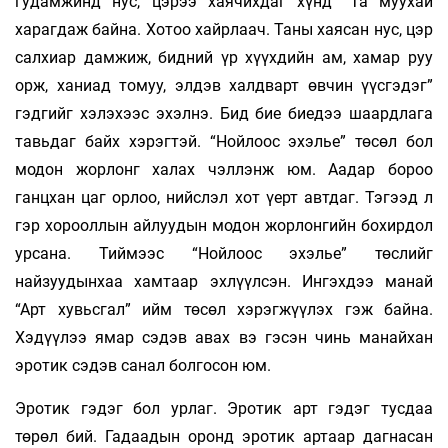
гудамжинд нус, цэрээ хаячихдаг хүнд “Та муухай
харагдаж байна. Хотоо хайрлаач. Таны хаясан нус, цэр
салхиар дамжиж, бидний үр хүүхдийн ам, хамар руу
орж, ханиад томуу, элдэв халдварт өвчин үүсгэдэг”
гэдгийг хэлэхээс эхэлнэ. Бид бие биедээ шаардлага
тавьдаг байх хэрэгтэй. “Нойлоос эхэлье” төсөл бол
модон жорлонг халах чэллэнж юм. Аадар бороо
ганцхан цаг орлоо, нийслэл хот үерт автдаг. Тэгээд л
гэр хорооллын айлуудын модон жорлонгийн бохирдол
урсана. Тиймээс “Нойлоос эхэлье” төслийг
найзуудынхаа хамтаар эхлүүлсэн. Ингэхдээ манай
“Арт хувьсгал” ийм төсөл хэрэгжүүлэх гэж байна.
Хэдүүлээ ямар сэдэв авах вэ гэсэн чинь манайхан
эротик сэдэв санал болгосон юм.
Эротик гэдэг бол урлаг. Эротик арт гэдэг тусдаа
төрөл бий. Гадаадын оронд эротик артаар дагнасан