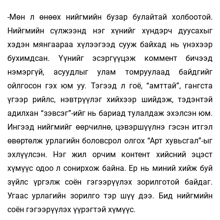
-Мөн л өнөөх нийгмийн бузар булайтай холбоотой.
Нийгмийн сүлжээнд нэг хүнийг хүндэрч дуусахыг
хэдэн мянгаараа хүлээгээд сууж байхад нь үнэхээр
бухимдсан. Үүнийг эсэргүүцэж коммент бичээд
нэмэргүй, асуудлыг улам томруулаад байдгийг
ойлгосон гэх юм уу. Тэгээд л гоё, “амттай”, гангста
үгээр рийлс, нэвтрүүлэг хийхээр шийдэж, тэдэнтэй
адилхан “зэвсэг”-ийг нь бариад тулалдаж эхэлсэн юм.
Ингээд нийгмийг өөрчилнө, цэвэршүүлнэ гэсэн итгэл
өвөртөлж урлагийн боловсрол олгох “Арт хувьсгал”-ыг
эхлүүлсэн. Нэг жил орчим контент хийсний эцэст
хүмүүс одоо л сонирхож байна. Ер нь миний хийж буй
зүйлс үргэлж соён гэгээрүүлэх зорилготой байдаг.
Угаас урлагийн зорилго тэр шүү дээ. Бид нийгмийн
соён гэгээрүүлэх үүрэгтэй хүмүүс.