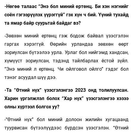
-Нөгөө талаас “Энэ бол миний ертөнц. Би хэн нэгнийг
соён гэгээрүүлэх үүрэггүй” гэх хүн ч бий. Үүний тухайд
та ямар байр суурьтай байдаг вэ?
-Зөвхөн миний ертөнц гэж бодож байвал үзэсгэлэн
гаргах хэрэггүй. Өөрийн урландаа зөвхөн өөрт
зориулсан бүтээлээ урла. Урлаг бол нийгэмд хандсан,
хүмүүст зориулсан, тэдэнд тайлбарлах ёстой зүйл.
“Энэ миний л ертөнц. Чи ойлговол ойлго” гэдэг бол
тэнэг асуудал шүү дээ.
-Та “Өтний нүх” үзэсгэлэнгээ 2023 онд толилуулсан.
Харин үргэлжлэл болох “Хар нүх” үзэсгэлэнгээ хэзээ
олны хүртээл болгох уу?
-“Өтний нүх” бол миний долоон жилийн хугацаанд
туурвисан бүтээлүүдээс бүрдсэн үзэсгэлэн. “Өтний