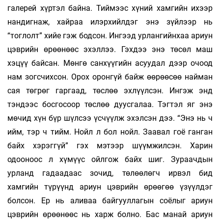
галерей хүртэл байна. Тиймээс хүний хамгийн ихээр
нандигнаж, хайраа илэрхийлдэг энэ зүйлээр нь
“тоглолт” хийе гэж бодсон. Ингээд урлангийнхаа ариун
цэврийн өрөөнөөс эхэллээ. Гэхдээ энэ төсөл маш
хэцүү байсан. Мөнгө санхүүгийн асуудал дээр очоод
нам зогсчихсон. Орох оронгүй байж өөрөөсөө найман
сая төгрөг гаргаад, төслөө эхлүүлсэн. Ингэж энд
тэндээс босгосоор төслөө дуусгалаа. Тэгтэл яг энэ
мөчид хүн бүр шүлсээ үсчүүлж эхэлсэн дээ. “Энэ нь ч
ийм, тэр ч тийм. Нойл л бол нойл. Заавал гоё ганган
байх хэрэггүй” гэх мэтээр шүүмжилсэн. Харин
одооноос л хүмүүс ойлгож байх шиг. Зураачдын
урланд гадаадаас зочид, төлөөлөгч ирвэл бид
хамгийн түрүүнд ариун цэврийн өрөөгөө үзүүлдэг
болсон. Ер нь аливаа байгууллагын соёлыг ариун
цэврийн өрөөнөөс нь харж болно. Бас манай ариун