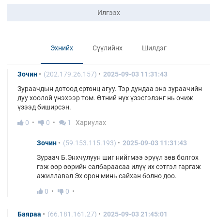
Илгээх
Эхнийх
Сүүлийнх
Шилдэг
Зочин
(202.179.26.157)
2025-09-03 11:31:43
Зураачдын дотоод ертөнц агуу. Тэр дундаа энэ зураачийн
дуу хоолой үнэхээр том. Өтний нүх үзэсгэлэнг нь очиж
үзээд биширсэн.
0
0
1
Хариулах
Зочин
(59.153.115.193)
2025-09-03 11:31:43
Зураач Б.Энхчулуун шиг нийгмээ эрүүл зөв болгох
гэж өөр өөрийн салбараасаа илүү их сэтгэл гаргаж
ажиллавал Эх орон минь сайхан болно доо.
0
0
Баяраа
(66.181.161.27)
2025-09-03 21:45:01