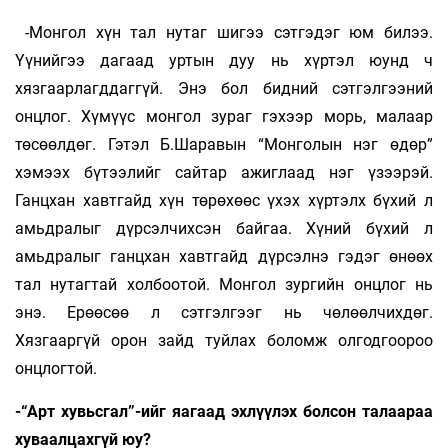
-Монгол хүн тал нутаг шигээ сэтгэдэг юм билээ.
Үүнийгээ дагаад уртын дуу нь хүртэл юунд ч
хязгаарлагддаггүй. Энэ бол бидний сэтгэлгээний
онцлог. Хүмүүс монгол зураг гэхээр морь, малаар
төсөөлдөг. Гэтэл Б.Шаравын “Монголын нэг өдөр”
хэмээх бүтээлийг сайтар ажиглаад нэг үзээрэй.
Ганцхан хавтгайд хүн төрөхөөс үхэх хүртэлх бүхий л
амьдралыг дүрсэлчихсэн байгаа. Хүний бүхий л
амьдралыг ганцхан хавтгайд дүрсэлнэ гэдэг өнөөх
тал нутагтай холбоотой. Монгол зургийн онцлог нь
энэ. Ерөөсөө л сэтгэлгээг нь чөлөөлчихдөг.
Хязгааргүй орон зайд туйлах боломж олгодгоороо
онцлогтой.
-“Арт хувьсгал”-ийг яагаад эхлүүлэх болсон талаараа
хуваалцахгүй юу?