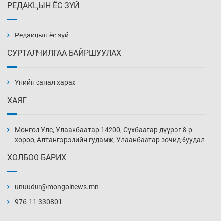
РЕДАКЦЫН ЁС ЗҮЙ
Эмэгтэйчүүд Бээжин, эрэгтэйчүүд Японд
бэлтгэл базаахаар хилийн дээс алхлаа
3 цаг 45 мин
Редакцын ёс зүй
СУРТАЛЧИЛГАА БАЙРШУУЛАХ
АНУ-ын Цэргийн кибер командлалаын
ажилтнууд амиа хорлох явдал эрс
нэмэгджээ
Үнийн санал харах
3 цаг 53 мин
ХАЯГ
Монголын шигшээ Хонконгийн багийг ялж,
эхний хожлоо авлаа
Монгол Улс, Улаанбаатар 14200, Сүхбаатар дүүрэг 8-р
4 цаг 15 мин
хороо, Алтангэрэлийн гудамж, Улаанбаатар зочид буудал
ХОЛБОО БАРИХ
Техникийн өндөр үзүүлэлттэй агаарын хөлөг
худалдан авах хүсэлтээ уламжлав
unuudur@mongolnews.mn
4 цаг 45 мин
976-11-330801
“Шатахууны бус, бодлогын хомсдол