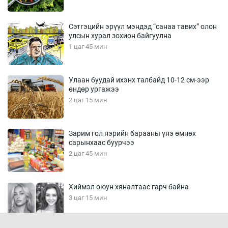
Сэтгэцийн эрүүл мэндэд “санаа тавих” олон
улсын хурал зохион байгуулна
1 цаг 45 мин
Улаан буудай ихэнх талбайд 10-12 см-ээр
өндөр ургажээ
2 цаг 15 мин
Зарим гол нэрийн барааны үнэ өмнөх
сарынхаас буурчээ
2 цаг 45 мин
Хиймэл оюун хяналтаас гарч байна
3 цаг 15 мин