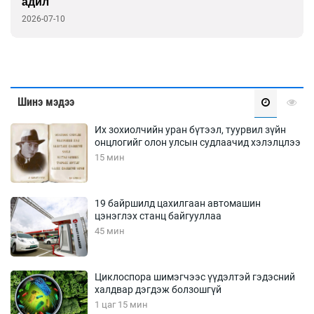
адил
2026-07-10
Шинэ мэдээ
Их зохиолчийн уран бүтээл, туурвил зүйн
онцлогийг олон улсын судлаачид хэлэлцлээ
15 мин
19 байршилд цахилгаан автомашин
цэнэглэх станц байгууллаа
45 мин
Циклоспора шимэгчээс үүдэлтэй гэдэсний
халдвар дэгдэж болзошгүй
1 цаг 15 мин