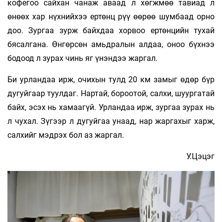
кофегоо сайхан чанаж аваад л хөгжмөө тавиад л
өнөөх хар нүхнийхээ ертөнц рүү өөрөө шумбаад орно
доо. Зургаа зурж байхдаа хорвоо ертөнцийн тухай
бясалгана. Өнгөрсөн амьдралын алдаа, оноо бүхнээ
бодоод л зурах чинь яг үнэндээ жаргал.
Би урландаа ирж, очихын тулд 20 км замыг өдөр бүр
дугуйгаар туулдаг. Нартай, бороотой, салхи, шуургатай
байх, эсэх нь хамаагүй. Урландаа ирж, зургаа зурах нь
л чухал. Зүгээр л дугуйгаа унаад, нар жаргахыг харж,
салхийг мэдрэх бол аз жаргал.
У.Цэцэг