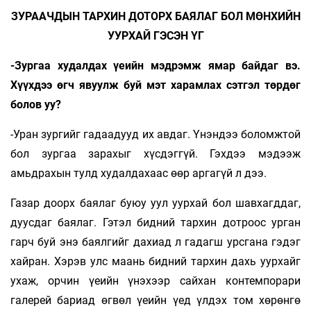
ЗУРААЧДЫН ТАРХИН ДОТОРХ БАЯЛАГ БОЛ МӨНХИЙН
УУРХАЙ ГЭСЭН ҮГ
-Зургаа худалдах үеийн мэдрэмж ямар байдаг вэ.
Хүүхдээ өгч явуулж буй мэт харамлах сэтгэл төрдөг
болов уу?
-Уран зургийг гадаадууд их авдаг. Үнэндээ боломжтой
бол зургаа зарахыг хүсдэггүй. Гэхдээ мэдээж
амьдрахын тулд худалдахаас өөр аргагүй л дээ.
Газар доорх баялаг буюу уул уурхай бол шавхагддаг,
дуусдаг баялаг. Гэтэл бидний тархин дотроос урган
гарч буй энэ баялгийг дахиад л гадагш урсгана гэдэг
хайран. Хэрэв улс маань бидний тархин дахь уурхайг
ухаж, орчин үеийн үнэхээр сайхан контемпорари
галерей бариад өгвөл үеийн үед үлдэх том хөрөнгө