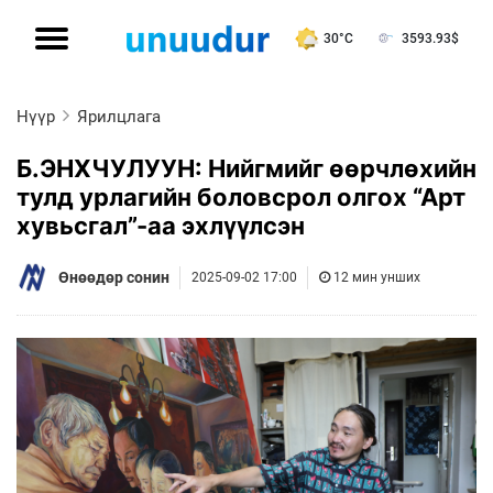
30°C
3593.93
$
Нүүр
Ярилцлага
Б.ЭНХЧУЛУУН: Нийгмийг өөрчлөхийн
тулд урлагийн боловсрол олгох “Арт
хувьсгал”-аа эхлүүлсэн
Өнөөдөр сонин
2025-09-02 17:00
12 мин унших