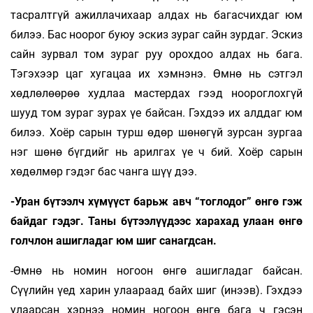
тасралтгүй ажиллачихаар алдах нь багасчихдаг юм
билээ. Бас ноорог буюу эскиз зураг сайн зурдаг. Эскиз
сайн зурвал том зураг руу орохдоо алдах нь бага.
Тэгэхээр цаг хугацаа их хэмнэнэ. Өмнө нь сэтгэл
хөдлөлөөрөө худлаа мастердах гээд ноороглохгүй
шууд том зураг зурах үе байсан. Гэхдээ их алддаг юм
билээ. Хоёр сарын турш өдөр шөнөгүй зурсан зургаа
нэг шөнө бүгдийг нь арилгах үе ч бий. Хоёр сарын
хөдөлмөр гэдэг бас чанга шүү дээ.
-Уран бүтээлч хүмүүст барьж авч “тоглодог” өнгө гэж
байдаг гэдэг. Таны бүтээлүүдээс харахад улаан өнгө
голчлон ашигладаг юм шиг санагдсан.
-Өмнө нь номин ногоон өнгө ашигладаг байсан.
Сүүлийн үед харин улаараад байх шиг (инээв). Гэхдээ
улаарсан хэрнээ номин ногоон өнгө бага ч гэсэн