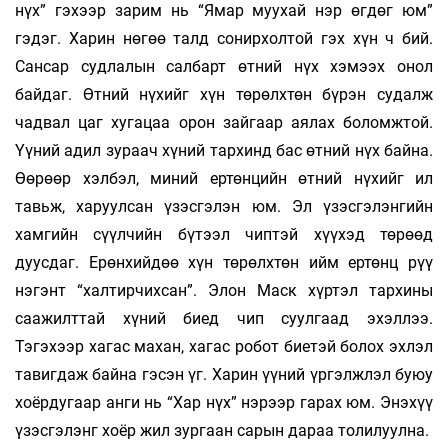
нүх” гэхээр зарим нь “Ямар муухай нэр өгдөг юм”
гэдэг. Харин нөгөө талд сонирхолтой гэх хүн ч бий.
Сансар судлалын салбарт өтний нүх хэмээх онол
байдаг. Өтний нүхийг хүн төрөлхтөн бүрэн судалж
чадвал цаг хугацаа орон зайгаар аялах боломжтой.
Үүний адил зураач хүний тархинд бас өтний нүх байна.
Өөрөөр хэлбэл, миний ертөнцийн өтний нүхийг ил
тавьж, харуулсан үзэсгэлэн юм. Эл үзэсгэлэнгийн
хамгийн сүүлчийн бүтээл чиптэй хүүхэд төрөөд
дуусдаг. Ерөнхийдөө хүн төрөлхтөн ийм ертөнц рүү
нэгэнт “халтирчихсан”. Элон Маск хүртэл тархины
саажилттай хүний биед чип суулгаад эхэллээ.
Тэгэхээр хагас махан, хагас робот биетэй болох эхлэл
тавигдаж байна гэсэн үг. Харин үүний үргэлжлэл буюу
хоёрдугаар анги нь “Хар нүх” нэрээр гарах юм. Энэхүү
үзэсгэлэнг хоёр жил зургаан сарын дараа толилуулна.