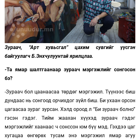
Зураач, “Арт хувьсгал” цахим сувгийг үүсгэн
байгуулагч Б.Энхчулуунтай ярилцлаа.
-Та ямар шалтгаанаар зураач мэргэжлийг сонгосон
бэ?
-Зураач бол цаанаасаа төрдөг мэргэжил. Түүнээс биш
дундаас нь сонгоод орчихдог зүйл биш. Би ухаан орсон
цагаасаа зураг зурсан. Хэлд ороод л “Би зураач болно”
гэсэн гэдэг. Тийм жаахан хүүхэд зураач гэдэг
мэргэжлийг хаанаас ч сонссон юм бүү мэд. Гэхдээ цаг
хугацаа өнгөрөх тусам энэ мэргэжил ямар агуу