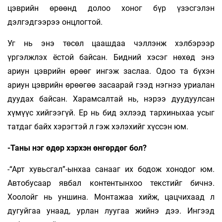
цэврийн өрөөнд долоо хоног бүр үзэсгэлэн
дэлгэдгээрээ онцлогтой.
Уг нь энэ төсөл цаашдаа чэллэнж хэлбэрээр
үргэлжлэх ёстой байсан. Бидний хэсэг нөхөд энэ
ариун цэврийн өрөөг ингэж заслаа. Одоо та бүхэн
ариун цэврийн өрөөгөө засаарай гээд нэгнээ уриалан
дуудах байсан. Харамсалтай нь, нэрээ дуудуулсан
хүмүүс хийгээгүй. Ер нь бид эхлээд тархиныхаа усыг
татдаг байх хэрэгтэй л гэж хэлэхийг хүссэн юм.
-Таны нэг өдөр хэрхэн өнгөрдөг бол?
-“Арт хувьсгал”-ынхаа санааг их бодож хонодог юм.
Автобусаар явбал контентынхоо текстийг бичнэ.
Хоолойг нь уншина. Монтажаа хийж, цацчихаад л
дугуйгаа унаад, урлан луугаа жийнэ дээ. Ингээд