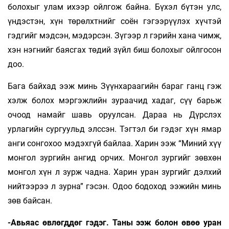
болохыг улам ихээр ойлгож байна. Бүхэл бүтэн улс,
үндэстэн, хүн төрөлхтнийг соён гэгээрүүлэх хүчтэй
гэдгийг мэдсэн, мэдэрсэн. Зүгээр л гэрийн хана чимж,
хэн нэгнийг баясгах төдий зүйл биш болохыг ойлгосон
доо.
Бага байхад ээж минь Зүүнхараагийн бараг ганц гэж
хэлж болох мэргэжлийн зураачид хадаг, сүү барьж
очоод намайг шавь оруулсан. Дараа нь Дүрслэх
урлагийн сургуульд элссэн. Тэгтэл би гэдэг хүн ямар
анги сонгохоо мэдэхгүй байлаа. Харин ээж “Миний хүү
монгол зургийн ангид орчих. Монгол зургийг зөвхөн
монгол хүн л зурж чадна. Харин уран зургийг дэлхий
нийтээрээ л зурна” гэсэн. Одоо бодоход ээжийн минь
зөв байсан.
-Авьяас өвлөгддөг гэдэг. Таны ээж болон өвөө уран