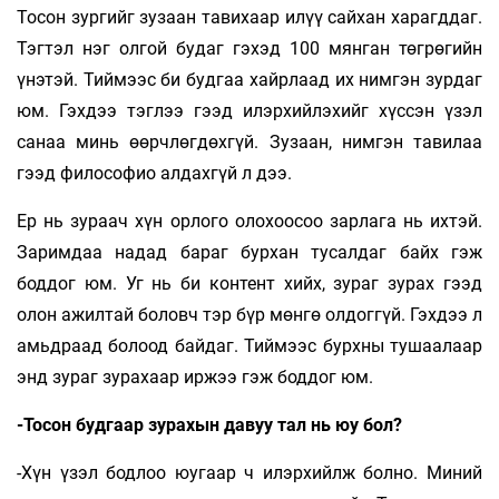
Тосон зургийг зузаан тавихаар илүү сайхан харагддаг.
Тэгтэл нэг олгой будаг гэхэд 100 мянган төгрөгийн
үнэтэй. Тиймээс би будгаа хайрлаад их нимгэн зурдаг
юм. Гэхдээ тэглээ гээд илэрхийлэхийг хүссэн үзэл
санаа минь өөрчлөгдөхгүй. Зузаан, нимгэн тавилаа
гээд философио алдахгүй л дээ.
Ер нь зураач хүн орлого олохоосоо зарлага нь ихтэй.
Заримдаа надад бараг бурхан тусалдаг байх гэж
боддог юм. Уг нь би контент хийх, зураг зурах гээд
олон ажилтай боловч тэр бүр мөнгө олдоггүй. Гэхдээ л
амьдраад болоод байдаг. Тиймээс бурхны тушаалаар
энд зураг зурахаар иржээ гэж боддог юм.
-Тосон будгаар зурахын давуу тал нь юу бол?
-Хүн үзэл бодлоо юугаар ч илэрхийлж болно. Миний