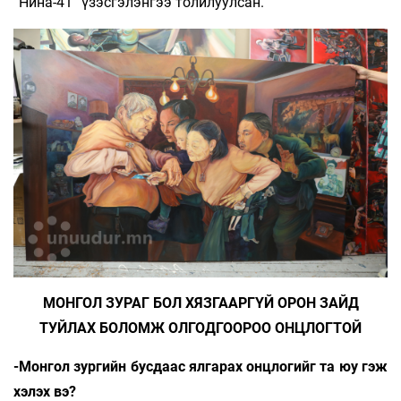
“Нина-41” үзэсгэлэнгээ толилуулсан.
МОНГОЛ ЗУРАГ БОЛ ХЯЗГААРГҮЙ ОРОН ЗАЙД
ТУЙЛАХ БОЛОМЖ ОЛГОДГООРОО ОНЦЛОГТОЙ
-Монгол зургийн бусдаас ялгарах онцлогийг та юу гэж
хэлэх вэ?