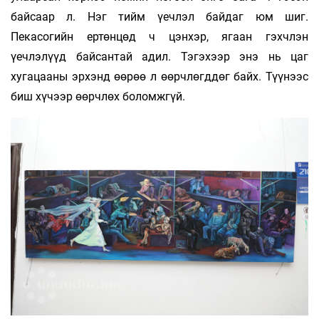
байсаар л. Нэг тийм үечлэл байдаг юм шиг.
Пекасогийн ертөнцөд ч цэнхэр, ягаан гэхчлэн
үечлэлүүд байсантай адил. Тэгэхээр энэ нь цаг
хугацааны эрхэнд өөрөө л өөрчлөгддөг байх. Түүнээс
биш хүчээр өөрчлөх боломжгүй.