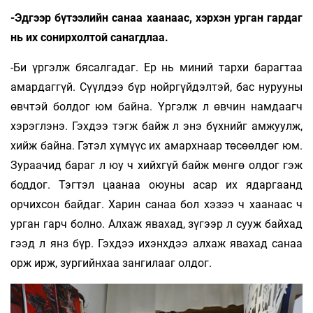
-Эдгээр бүтээлийн санаа хаанаас, хэрхэн урган гардаг
нь их сонирхолтой санагдлаа.
-Би үргэлж бясалгадаг. Ер нь миний тархи барагтаа
амардаггүй. Сүүлдээ бүр нойргүйдэлтэй, бас нурууны
өвчтэй болдог юм байна. Үргэлж л өвчин намдаагч
хэрэглэнэ. Гэхдээ тэгж байж л энэ бүхнийг амжуулж,
хийж байна. Гэтэл хүмүүс их амархнаар төсөөлдөг юм.
Зураачид бараг л юу ч хийхгүй байж мөнгө олдог гэж
боддог. Тэгтэл цаанаа оюуны асар их ядаргаанд
орчихсон байдаг. Харин санаа бол хэзээ ч хаанаас ч
урган гарч болно. Алхаж явахад, зүгээр л сууж байхад
гээд л янз бүр. Гэхдээ ихэнхдээ алхаж явахад санаа
орж ирж, зургийнхаа зангилааг олдог.