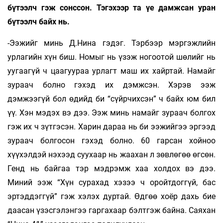
бүтээлч гэж сонссон. Тэгэхээр та үе дамжсан уран
бүтээлч байх нь.
-Ээжийг минь Д.Нина гэдэг. Тэрбээр мэргэжлийн
урлагийн хүн биш. Номыг нь үзэж ногоотой шөлийг нь
уугаагүй ч цаагуураа урлагт маш их хайртай. Намайг
зураач болно гэхэд их дэмжсэн. Хэрэв ээж
дэмжээгүй бол өдийд би “сүйрчихсэн” ч байх юм бил
үү. Хэн мэдэх вэ дээ. Ээж минь намайг зураач болгох
гэж их ч зүтгэсэн. Харин дараа нь би ээжийгээ эргээд
зураач болгосон гэхэд болно. 60 гарсан хойноо
хүүхэлдэй нэхээд суухаар нь жаахан л зөвлөгөө өгсөн.
Генд нь байгаа тэр мэдрэмж хаа холдох вэ дээ.
Миний ээж “Хүн сурахад хэзээ ч оройтдоггүй, бас
эртэддэггүй” гэж хэлэх дуртай. Өдгөө хоёр дахь бие
даасан үзэсгэлэнгээ гаргахаар бэлтгэж байна. Саяхан