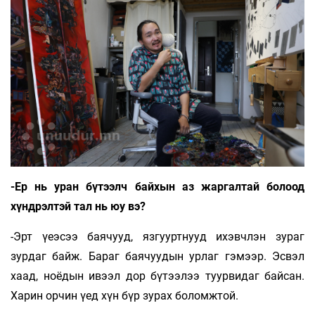
-Ер нь уран бүтээлч байхын аз жаргалтай болоод
хүндрэлтэй тал нь юу вэ?
-Эрт үеэсээ баячууд, язгууртнууд ихэвчлэн зураг
зурдаг байж. Бараг баячуудын урлаг гэмээр. Эсвэл
хаад, ноёдын ивээл дор бүтээлээ туурвидаг байсан.
Харин орчин үед хүн бүр зурах боломжтой.