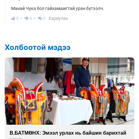
Манай Чука бол гайхамшигтай уран бүтээлч.
0
0
0
Хариулах
Холбоотой мэдээ
В.БАТМӨНХ: Эмээл урлах нь байшин барихтай