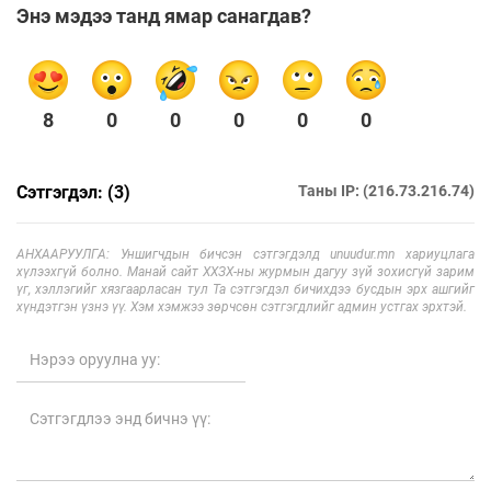
Энэ мэдээ танд ямар санагдав?
8
0
0
0
0
0
Сэтгэгдэл: (3)
Таны IP: (216.73.216.74)
АНХААРУУЛГА: Уншигчдын бичсэн сэтгэгдэлд unuudur.mn хариуцлага
хүлээхгүй болно. Манай сайт ХХЗХ-ны журмын дагуу зүй зохисгүй зарим
үг, хэллэгийг хязгаарласан тул Та сэтгэгдэл бичихдээ бусдын эрх ашгийг
хүндэтгэн үзнэ үү. Хэм хэмжээ зөрчсөн сэтгэгдлийг админ устгах эрхтэй.