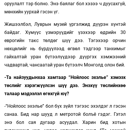
оруулалт тэр болно. Энэ баялаг бол хэзээ ч дуусахгүй,
мөнхийн уурхай гэсэн үг.
Жишээлбэл, Луврын музей үргэлжид дүүрэн хүнтэй
байдаг. Хүмүүс үзмэрүүдийг үзэхээр өдрийн 30
еврогийн такс төлдөг шүү дээ. Тэгэхээр орчин
нөхцөлийг нь бүрдүүлээд өгвөл тэдгээр танхимыг
гайхалтай уран бүтээлүүдээр дүүргэх хэмжээний
чадвартай, чансаатай уран бүтээлч Монголд олон бий.
-Та найзуудынхаа хамтаар “Нойлоос эхэлье” хэмээх
төслийг хэрэгжүүлсэн шүү дээ. Энэхүү төслийнхөө
талаар мэдээлэл өгөхгүй юү?
-“Нойлоос эхэлье” бол бүх зүйл тэгээс эхэлдэг л гэсэн
санаа. Бид нар шууд л метротой болъё гэдэг. Гэтэл
энэ бол сая дугаар асуудал. Харин бид хотын