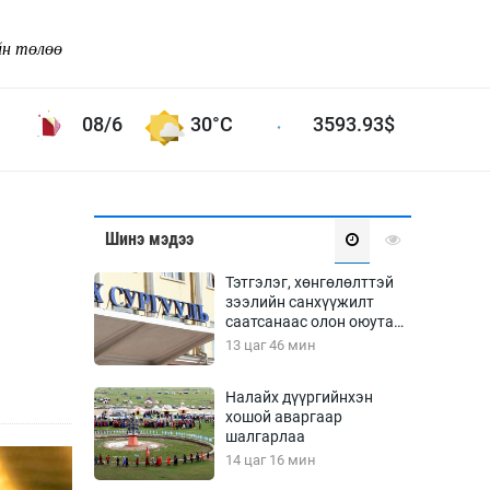
йн төлөө
08/6
30°C
3593.93
$
Соёл урлаг
Шинэ мэдээ
ой хөгжлийн зорилго -
Сонгодог урлаг
Тэтгэлэг, хөнгөлөлттэй
Ардын урлаг
зээлийн санхүүжилт
саатсанаас олон оюутан
Дүрслэх урлаг
төлбөрийн дарамтад
13 цаг 46 мин
Өв соёл
оров
таг
Кино урлаг
Налайх дүүргийнхэн
хошой аваргаар
 орчин
Цирк
шалгарлаа
ол
14 цаг 16 мин
Рок поп, хип хоп
энд