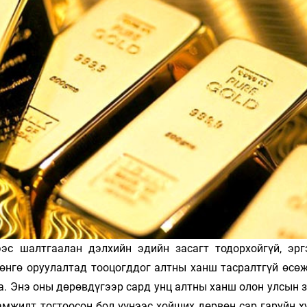
Ханш
Хэрэг з
Эрэлттэй мэдээ
Эрүүл м
Хууль ёс
Хүмүүс
Албаны 
Бусад
Life style
Ярилцл
Зөвлөгөө
Хоймор
Өнөөдрийн тухай
Уншигч-
эс шалтгаалан дэлхийн эдийн засагт тодорхойгүй, эрг
өнгө оруулалтад тооцогддог алтны ханш тасралтгүй өсөж,
. Энэ оны дөрөвдүгээр сард унц алтны ханш олон улсын з
өл
амжилт тогтоосон бол үүнээс хойших дөрвөн сар гаруйн х