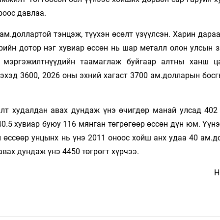
роос давлаа.
ам.доллартой тэнцэж, түүхэн өсөлт үзүүлсэн. Харин дара
дрийн дотор нэг хувиар өссөн нь шар металл олон улсын 
ч, мэргэжилтнүүдийн таамаглаж буйгаар алтны ханш 
гэхэд 3600, 2026 оны эхний хагаст 3700 ам.долларын бос
лт худалдан авах дундаж үнэ өчигдөр манай улсад 402
40.5 хувиар буюу 116 мянган төгрөгөөр өссөн дүн юм. Үүн
 өссөөр унцынх нь үнэ 2011 оноос хойш анх удаа 40 ам.д
вах дундаж үнэ 4450 төгрөгт хүрчээ.
Н