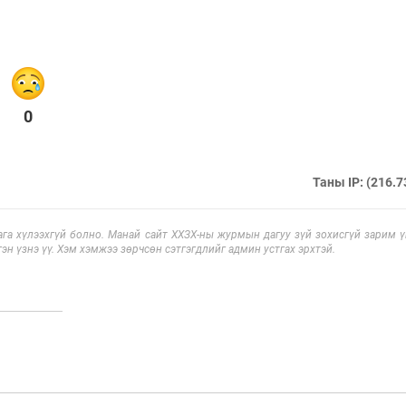
0
Таны IP: (216.7
га хүлээхгүй болно. Манай сайт ХХЗХ-ны журмын дагуу зүй зохисгүй зарим үг
эн үзнэ үү. Хэм хэмжээ зөрчсөн сэтгэгдлийг админ устгах эрхтэй.