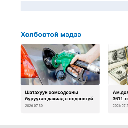
Холбоотой мэдээ
йн
Шатахуун хомсодсоны
Ам.до
буруутан дахиад л олдсонгүй
3611 т
2026-07-30
2026-07-