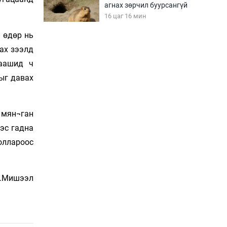
агнах зөрчил буурсангүй
16 цаг 16 мин
а өдөр нь
зах зээлд
Х.Улам-Өрнөх байр
урагшилж, долоод
цаашид ч
жагсжээ
гыг давах
16 цаг 46 мин
Ж.Лхагвабат өсвөр
үеийнхний ДАШТ-ийг
 мян¬ган
дэнсэлнэ
ээс гадна
17 цаг 16 мин
оллароос
Иран тэсэж үлдсэн ч
удаан хугацаанд хүнд
үеийг туулна
.Мишээл
17 цаг 46 мин
Боловсролын зээлийн
сангаар гадаадад