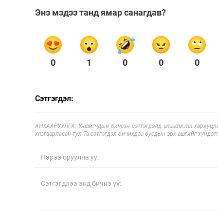
Энэ мэдээ танд ямар санагдав?
0
1
0
0
0
Сэтгэгдэл:
АНХААРУУЛГА: Уншигчдын бичсэн сэтгэгдэлд unuudur.mn хариуцла
хязгаарласан тул Та сэтгэгдэл бичихдээ бусдын эрх ашгийг хүндэтг