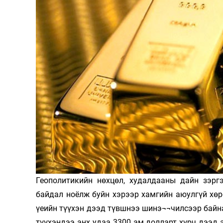
126-гийн НЭГ
Ертөнц
Спорт
Нийгэм
Бөх
Техник технологи
Сагсан бөмбөг
Шинжлэх ухаан
Хөлбөмбөг
Геополитикийн нөхцөл, худалдааны дайн зэргэ
Сонин хачин
Олимпын төрөл
байдал ноёлж буйн хэрээр хамгийн аюулгүй хөр
Дэлхийн монгол
Тулааны спорт
үеийн түүхэн дээд түвшнээ шинэ¬¬чилсээр байна
Олимпын бус төр
түүхэндээ анх удаа 3300 ам.долларт хүрч дээд 