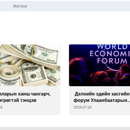
Илгээх
лларын ханш чангарч,
Дэлхийн эдийн засгийн
өгрөгтэй тэнцэв
форум Улаанбаатарын
утаатай тэмцэгч Б.Энхү
28
2026-07-28
онцоллоо