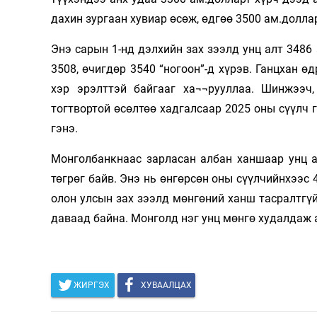
дахин зургаан хувиар өсөж, өдгөө 3500 ам.долла
Олимп 2024
Энэ сарын 1-нд дэлхийн зах зээлд унц алт 3486 
3508, өчигдөр 3540 “ногоон”-д хүрэв. Ганцхан ө
хэр эрэлттэй байгааг ха¬¬рууллаа. Шинжээ
тогтвортой өсөлтөө хадгалсаар 2025 оны сүүлч 
гэнэ.
Монголбанкнаас зарласан албан ханшаар унц а
төгрөг байв. Энэ нь өнгөрсөн оны сүүлчийнхээс 
олон улсын зах зээлд мөнгөний ханш тасралтгүй
даваад байна. Монголд нэг унц мөнгө худалдаж а
ЖИРГЭХ
ХУВААЛЦАХ