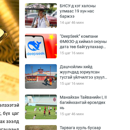
Урлагтай яриа
БНСУ-д хэт халсны
өрчил
улмаас 19 хүн нас
баржээ
энд-Эрхэм баян
14 цаг 46 мин
“DeepSeek” компани
ӨМӨЗО-д хиймэл оюуны
хүний үг
дата төв байгуулахаар
төлөвлөж байна
15 цаг 16 мин
Дашчойлин хийд
жуулчдад зориулсан
ага
Бусад
тусгай үйлчилгээ үзүүлж
эхэлжээ
15 цаг 16 мин
Фото
сурвалжлагч
Видео
Манайхан Тайванийн I, II
Инфографик
багийнхантай өрсөлдөх
элзээтэй
нь
Санал асуулга
 бүх цаг
15 цаг 46 мин
ах зээлд
Тарвага хууль бусаар
угацаанд