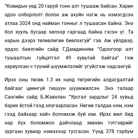
“Ковидын үед 20 гаруй тонн алт тушааж байсан. Харин
одоо олборлолт болон аж ахуйн нэгж нь нэмэгдсэн
атлаа 2024 онд найман тонныг л тушаасан байна. Энэ
бол хууль бусаар хилээр гаргаад байна гэсэн үг. Та
нарын дээрх төлөвлөгөө биелэхгүй” гэв. Аж үйлдвэр,
эрдэс баялгийн сайд Г.Дамдинням “Одоогоор алт
тушаалтын гүйцэтгэл 49 хувьтай байгаа” гэж
хариулсан ч түүний шүүмжлэлийг үгүйсгэж чадсангүй.
Ирэх оны төсөв 1.3 их наяд төгрөгийн алдагдалтай
байгааг цөөнгүй гишүүн шүүмжилсэн. Энэ талаар
Сангийн сайд Б.Жавхлан “Урсгал зардлыг 24 хувьд
барих ёстой гээд хязгаарласан. Нөгөө талдаа нэм, нэм
гээд байхаар хайч болчихож буй юм. Ирэх жил бид
нар бүх боломжоо дайчлаад зөвхөн тэтгэврийг
зургаан хувиар нэмэхээр тусгасан. Үүнд 378 тэрбум