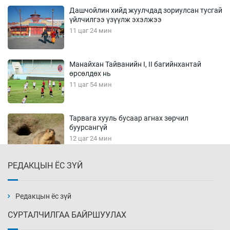
Дашчойлин хийд жуулчдад зориулсан тусгай
үйлчилгээ үзүүлж эхэлжээ
11 цаг 24 мин
Манайхан Тайванийн I, II багийнхантай
өрсөлдөх нь
11 цаг 54 мин
Тарвага хууль бусаар агнах зөрчил
буурсангүй
12 цаг 24 мин
РЕДАКЦЫН ЁС ЗҮЙ
Х.Улам-Өрнөх байр урагшилж, долоод
жагсжээ
12 цаг 54 мин
Редакцын ёс зүй
СУРТАЛЧИЛГАА БАЙРШУУЛАХ
Ж.Лхагвабат өсвөр үеийнхний ДАШТ-ийг