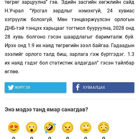
төгрөг зарцуулна” гэв. Эдийн засгийн хөгжлийн сайд
Н.Учрал “Урсгал зардлыг нэмэхгүй, 24 хувиас
хэтрүүлж болохгүй. Мөн тэнцвэржүүлсэн орлогын
ДНБ-тэй тэнцэх харьцааг тогтмол бууруулна, 2028 онд
28 хувь болгоно гэсэн шаардлагыг баримталж буй.
Ирэх онд 1.9 их наяд төгрөгийн зээл байгаа. Гадаадын
зээлийг орлого талд биш, зарлага гэж бүртгэдэг. 1.3
их наяд гэдэг бол статистик алдагдал” гэсэн тайлбар
өглөө.
ЖИРГЭХ
ХУВААЛЦАХ
Энэ мэдээ танд ямар санагдав?
0
0
0
0
0
0