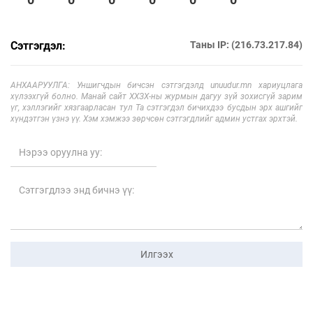
Сэтгэгдэл:
Таны IP: (216.73.217.84)
АНХААРУУЛГА: Уншигчдын бичсэн сэтгэгдэлд unuudur.mn хариуцлага
хүлээхгүй болно. Манай сайт ХХЗХ-ны журмын дагуу зүй зохисгүй зарим
үг, хэллэгийг хязгаарласан тул Та сэтгэгдэл бичихдээ бусдын эрх ашгийг
хүндэтгэн үзнэ үү. Хэм хэмжээ зөрчсөн сэтгэгдлийг админ устгах эрхтэй.
Илгээх