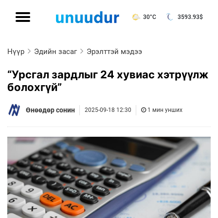
30°C
3593.93
$
Нүүр
Эдийн засаг
Эрэлттэй мэдээ
“Урсгал зардлыг 24 хувиас хэтрүүлж
болохгүй”
Өнөөдөр сонин
2025-09-18 12:30
1 мин унших