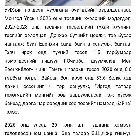
УИХ-ын нэгдсэн чуулганы өчигдрийн хуралдаанаар
Монгол Улсын 2026 оны төсвийн хүрээний мэдэгдэл,
2027-2028 оны төсвийн төсөөллийн тухай хуулийн
төслийг хэлэлцэв. Данхар бүтцийг цөөлж, төр бүсээ
чангалж буйг Ерөнхий сайд байнга сануулж байгаа.
Гэвч ирэх онд түүний төсөв 1.5 тэрбумаар
нэмэгдсэнийг гишүүн Г.Очирбат шүүмжлэв. Мөн
Ерөнхийлөг¬ чийн Тамгын газрын төсөв 2020 онд 6.6
тэрбум төгрөг байсан бол ирэх онд 33.6 болж хэд
дахин өссөнийг ч тэр сануулж, “Иргэд татвар
төлөгчдийн мөнгийг зөв зарцуулаасай гэж хүсэж
байхад дарга нар өөрсдийнхөө төсвийг нэмээд байна”
гэлээ.
2026 онд улсад 20 тонн алт тушаана хэмээн
төлөвлөсөн юм байна. Энэ талаар Ө.Шижир гишүүн