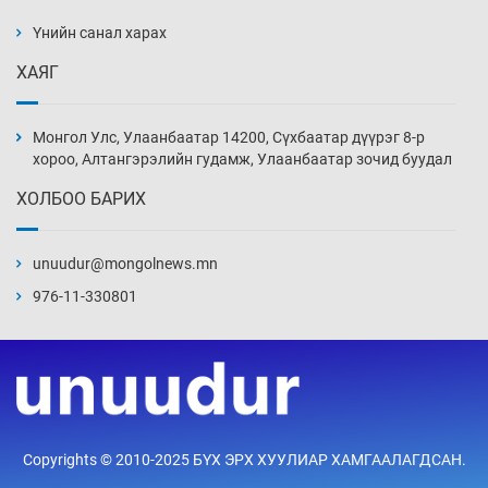
дэнсэлнэ
Үнийн санал харах
13 цаг 24 мин
ХАЯГ
Иран тэсэж үлдсэн ч удаан хугацаанд хүнд
үеийг туулна
Монгол Улс, Улаанбаатар 14200, Сүхбаатар дүүрэг 8-р
13 цаг 54 мин
хороо, Алтангэрэлийн гудамж, Улаанбаатар зочид буудал
ХОЛБОО БАРИХ
Боловсролын зээлийн сангаар гадаадад
суралцагчдын амьжиргааны зардлын
хэмжээг шинэчлэн тогтоох нь
unuudur@mongolnews.mn
14 цаг 24 мин
976-11-330801
Монголын баг Абу Дабид медалийн хур
буулгаж байна
14 цаг 54 мин
Б.Учрал, Ё.Пүрэвдаш нар Азийн АШТ-д
Copyrights © 2010-2025 БҮХ ЭРХ ХУУЛИАР ХАМГААЛАГДСАН.
мөнгө, хүрэл медаль хүртэв