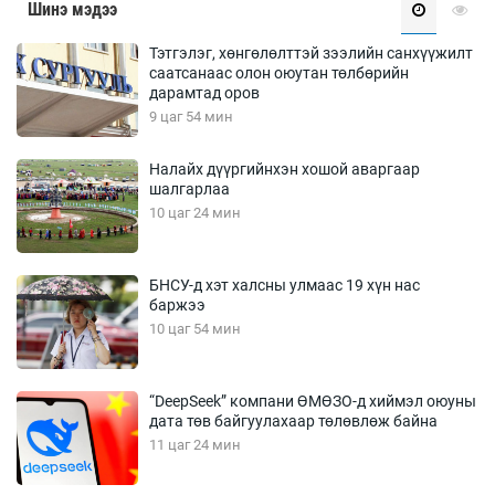
Шинэ мэдээ
Тэтгэлэг, хөнгөлөлттэй зээлийн санхүүжилт
саатсанаас олон оюутан төлбөрийн
дарамтад оров
9 цаг 54 мин
Налайх дүүргийнхэн хошой аваргаар
шалгарлаа
10 цаг 24 мин
БНСУ-д хэт халсны улмаас 19 хүн нас
баржээ
10 цаг 54 мин
“DeepSeek” компани ӨМӨЗО-д хиймэл оюуны
дата төв байгуулахаар төлөвлөж байна
11 цаг 24 мин