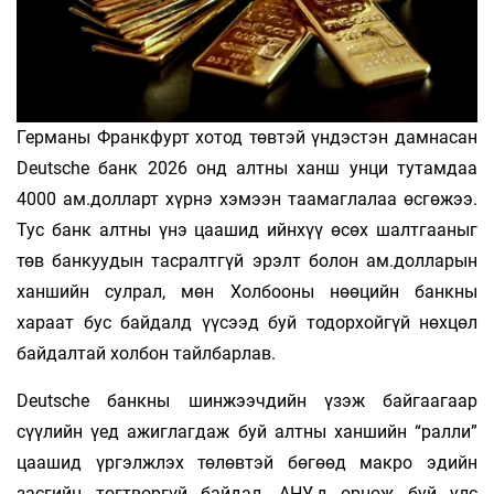
Германы Франкфурт хотод төвтэй үндэстэн дамнасан
Deutsche банк 2026 онд алтны ханш унци тутамдаа
4000 ам.долларт хүрнэ хэмээн таамаглалаа өсгөжээ.
Тус банк алтны үнэ цаашид ийнхүү өсөх шалтгааныг
төв банкуудын тасралтгүй эрэлт болон ам.долларын
ханшийн сулрал, мөн Холбооны нөөцийн банкны
хараат бус байдалд үүсээд буй тодорхойгүй нөхцөл
байдалтай холбон тайлбарлав.
Deutsche банкны шинжээчдийн үзэж байгаагаар
сүүлийн үед ажиглагдаж буй алтны ханшийн “ралли”
цаашид үргэлжлэх төлөвтэй бөгөөд макро эдийн
засгийн тогтворгүй байдал, АНУ-д өрнөж буй улс