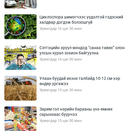
Циклоспора шимэгчээс үүдэлтэй гэдэсний
халдвар дэгдэж болзошгүй
Уржигдар 16 цаг 30 мин
Сэтгэцийн эрүүл мэндэд “санаа тавих” олон
улсын хурал зохион байгуулна
Уржигдар 16 цаг 00 мин
Улаан буудай ихэнх талбайд 10-12 см-ээр
өндөр ургажээ
Уржигдар 15 цаг 30 мин
Зарим гол нэрийн барааны үнэ өмнөх
сарынхаас буурчээ
Уржигдар 15 цаг 00 мин