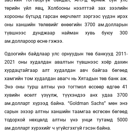
төрийн үйл явц, Холбооны нээлттэй зах зээлийн
хорооны бүтцэд гарсан өөрчлөлт зэргээс үүдэн ирэх
оны ханшийн төлөвийг өнөөгийн 3700 ам.долларын
түвшнээс дунджаар найман хувь буюу 300
ам.доллароор өснө гэжээ.
Одоогийн байдлаар улс орнуудын төв банкууд 2011-
2021 оны худалдан авалтын түвшнээс хоёр дахин
хурдацтайгаар алт худалдан авч байгаа бөгөөд
хамгийн том худалдан авагч нь Хятадын төв банк аж.
Энэ оны турш алтны үнэ тогтмол өссөөр өдгөө 41
хувийн өсөлт үзүүлж, түүхэндээ анх удаа 3700
ам.долларт хүрээд байна. “Goldman Sachs” мөн энэ
сарын эхээр алтны ханшийн таамгаа өсгөсөн бөгөөд
тодорхой нөхцөлд алтны үнэ унци тутамд 5000
ам.долларт хүрэхийг ч үгүйсгэхгүй гэсэн байна.