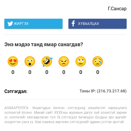
Г.Сансар
ЖИРГЭХ
ХУВААЛЦАХ
Энэ мэдээ танд ямар санагдав?
0
0
0
0
0
0
Сэтгэгдэл:
Таны IP: (216.73.217.68)
АНХААРУУЛГА: Уншигчдын бичсэн сэтгэгдэлд unuudur.mn хариуцлага
хүлээхгүй болно. Манай сайт ХХЗХ-ны журмын дагуу зүй зохисгүй зарим
үг, хэллэгийг хязгаарласан тул Та сэтгэгдэл бичихдээ бусдын эрх ашгийг
хүндэтгэн үзнэ үү. Хэм хэмжээ зөрчсөн сэтгэгдлийг админ устгах эрхтэй.