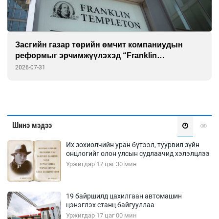
Засгийн газар төрийн өмчит компаниудын
реформыг эрчимжүүлэхэд “Franklin
Templeton”-той хамтарна
2026-07-31
Шинэ мэдээ
Их зохиолчийн уран бүтээл, туурвил зүйн
онцлогийг олон улсын судлаачид хэлэлцлээ
Уржигдар 17 цаг 30 мин
19 байршилд цахилгаан автомашин
цэнэглэх станц байгууллаа
Уржигдар 17 цаг 00 мин