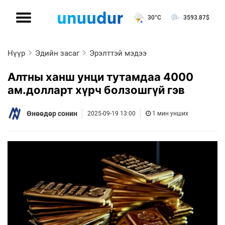
30°C
3593.87
$
Нүүр
Эдийн засаг
Эрэлттэй мэдээ
Алтны ханш унци тутамдаа 4000
ам.долларт хүрч болзошгүй гэв
Өнөөдөр сонин
2025-09-19 13:00
1 мин унших