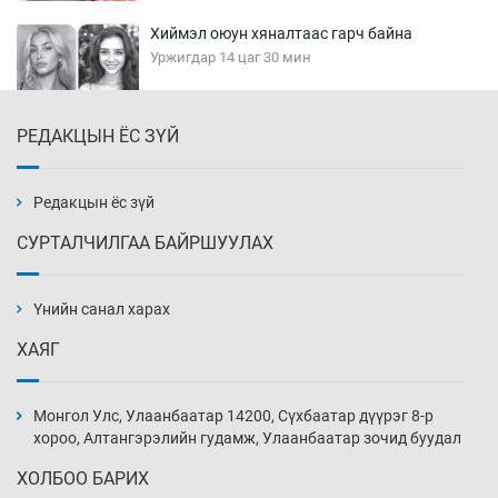
Хиймэл оюун хяналтаас гарч байна
Уржигдар 14 цаг 30 мин
РЕДАКЦЫН ЁС ЗҮЙ
Эмэгтэйчүүд Бээжин, эрэгтэйчүүд Японд
бэлтгэл базаахаар хилийн дээс алхлаа
Уржигдар 14 цаг 00 мин
Редакцын ёс зүй
СУРТАЛЧИЛГАА БАЙРШУУЛАХ
АНУ-ын Цэргийн кибер командлалаын
ажилтнууд амиа хорлох явдал эрс
нэмэгджээ
Үнийн санал харах
Уржигдар 13 цаг 52 мин
ХАЯГ
Монголын шигшээ Хонконгийн багийг ялж,
эхний хожлоо авлаа
Монгол Улс, Улаанбаатар 14200, Сүхбаатар дүүрэг 8-р
Уржигдар 13 цаг 30 мин
хороо, Алтангэрэлийн гудамж, Улаанбаатар зочид буудал
ХОЛБОО БАРИХ