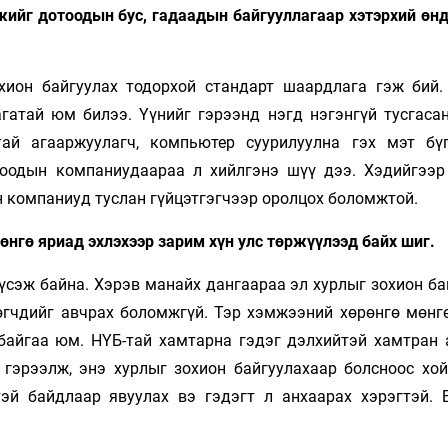
жийг дотоодын бус, гадаадын байгууллагаар хэтэрхий өнд
хион байгуулах тодорхой стандарт шаардлага гэж бий.
гатай юм билээ. Үүнийг гэрээнд нэгд нэгэнгүй тусгасан
тай агааржуулагч, компьютер суурилуулна гэх мэт бү
тоодын компаниудаараа л хийлгэнэ шүү дээ. Хэдийгээр
н компаниуд туслан гүйцэтгэгчээр оролцох боломжтой.
өнгө яриад эхлэхээр зарим хүн улс төржүүлээд байх шиг.
хүсэж байна. Хэрэв манайх дангаараа эл хурлыг зохион б
өгчдийг авчрах боломжгүй. Тэр хэмжээний хөрөнгө мөнг
 байгаа юм. НҮБ-тай хамтарна гэдэг дэлхийтэй хамтран
й гэрээлж, энэ хурлыг зохион байгуулахаар болсноос хо
эй байдлаар явуулах вэ гэдэгт л анхаарах хэрэгтэй. 