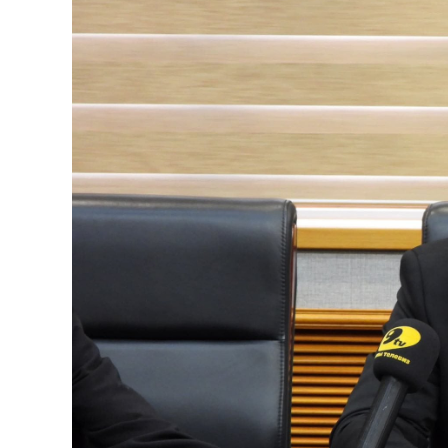
126-гийн НЭГ
Ертөнц
Спорт
Нийгэм
Бөх
Техник технологи
Сагсан бөмбөг
Шинжлэх ухаан
Хөлбөмбөг
Сонин хачин
Олимпын төрөл
Дэлхийн монгол
Тулааны спорт
Олимпын бус төр