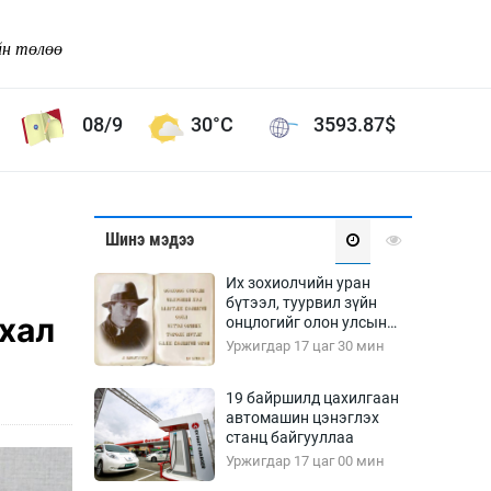
йн төлөө
08/9
30°C
3593.87
$
Соёл урлаг
Шинэ мэдээ
ой хөгжлийн зорилго -
Сонгодог урлаг
Их зохиолчийн уран
Ардын урлаг
бүтээл, туурвил зүйн
ухал
онцлогийг олон улсын
Дүрслэх урлаг
судлаачид хэлэлцлээ
Уржигдар 17 цаг 30 мин
Өв соёл
таг
Кино урлаг
19 байршилд цахилгаан
автомашин цэнэглэх
 орчин
Цирк
станц байгууллаа
ол
Уржигдар 17 цаг 00 мин
Рок поп, хип хоп
энд