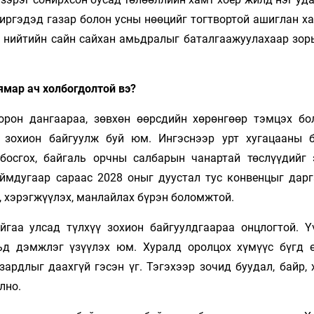
 иргэдэд газар болон усны нөөцийг тогтвортой ашиглан х
х нийтийн сайн сайхан амьдралыг баталгаажуулахаар зор
ямар ач холбогдолтой вэ?
орон дангаараа, зөвхөн өөрсдийн хөрөнгөөр тэмцэх бо
 зохион байгуулж буй юм. Ингэснээр урт хугацааны 
босгох, байгаль орчны салбарын чанартай төслүүдийг 
мдугаар сараас 2028 оныг дуустал тус конвенцыг дарг
, хэрэгжүүлэх, манлайлах бүрэн боломжтой.
йгаа улсад түлхүү зохион байгуулдгаараа онцлогтой. Ү
ьд дэмжлэг үзүүлэх юм. Хуралд оролцох хүмүүс бүгд 
ардлыг даахгүй гэсэн үг. Тэгэхээр зочид буудал, байр, 
лно.