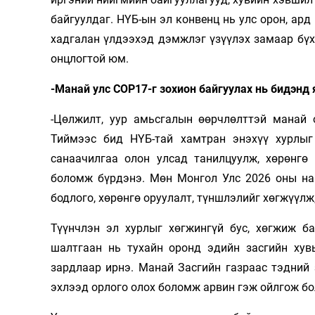
байгуулдаг. НҮБ-ын эл конвенц нь улс орон, ард
хадгалан үлдээхэд дэмжлэг үзүүлэх замаар бү
онцлогтой юм.
-Манай улс COP17-г зохион байгуулах нь бидэнд 
-Цөлжилт, уур амьсгалын өөрчлөлттэй манай 
Тиймээс бид НҮБ-тай хамтран энэхүү хурлыг
санаачилгаа олон улсад танилцуулж, хөрөнгө 
боломж бүрдэнэ. Мөн Монгол Улс 2026 оны най
бодлого, хөрөнгө оруулалт, түншлэлийг хөгжүүлж
Түүнчлэн эл хурлыг хөгжингүй бус, хөгжиж ба
шалтгаан нь тухайн оронд эдийн засгийн хув
зардлаар ирнэ. Манай Засгийн газраас тэдний з
эхлээд орлого олох боломж арвин гэж ойлгож бо