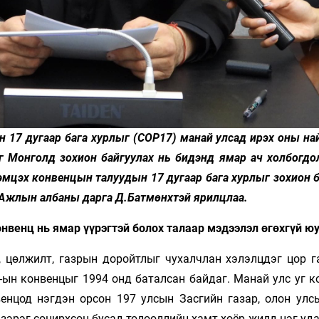
17 дугаар бага хурлыг (COP17) манай улсад ирэх оны на
г Монголд зохион байгуулах нь бидэнд ямар ач холбогдол
эмцэх конвенцын талуудын 17 дугаар бага хурлыг зохион 
 Ажлын албаны дарга Д.Батмөнхтэй ярилцлаа.
венц нь ямар үүрэгтэй болох талаар мэдээлэл өгөхгүй ю
, цөлжилт, газрын доройтлыг чухалчлан хэлэлцдэг цор г
-ын конвенцыг 1994 онд баталсан байдаг. Манай улс уг к
венцод нэгдэн орсон 197 улсын Засгийн газар, олон улс
зэрэг сонирхсон бусад төлөөллийн хамт хоёр жилд нэг уд