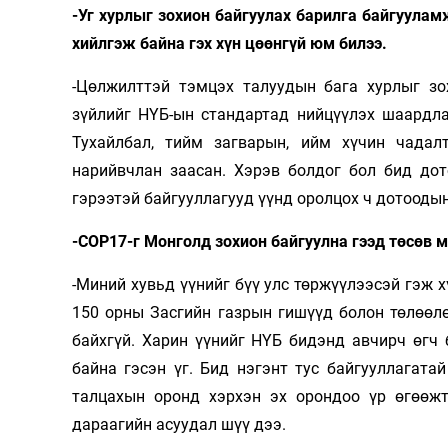
-Уг хурлыг зохион байгуулах барилга байгуулам
хийлгэж байна гэх хүн цөөнгүй юм билээ.
-Цөлжилттэй тэмцэх талуудын бага хурлыг зо
зүйлийг НҮБ-ын стандартад нийцүүлэх шаардла
Тухайлбал, тийм загварын, ийм хүчин чадал
нарийвчлан заасан. Хэрэв болдог бол бид до
гэрээтэй байгууллагууд үүнд оролцох ч дотооды
-COP17-г Монголд зохион байгуулна гээд төсөв м
-Миний хувьд үүнийг бүү улс төржүүлээсэй гэж 
150 орны Засгийн газрын гишүүд болон төлөөл
байхгүй. Харин үүнийг НҮБ бидэнд авчирч өгч
байна гэсэн үг. Бид нэгэнт тус байгууллагата
талцахын оронд хэрхэн эх орондоо үр өгөөжт
дараагийн асуудал шүү дээ.