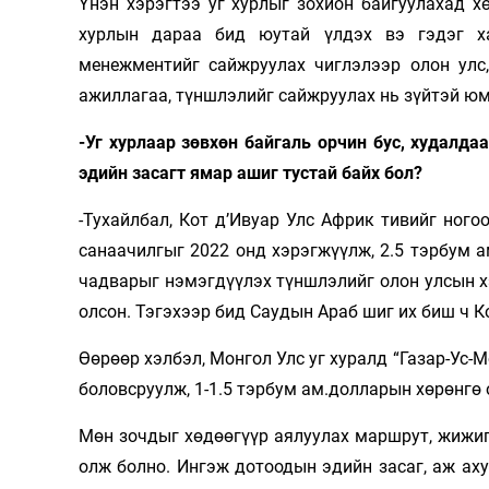
Үнэн хэрэгтээ уг хурлыг зохион байгуулахад х
хурлын дараа бид юутай үлдэх вэ гэдэг ха
менежментийг сайжруулах чиглэлээр олон улс,
ажиллагаа, түншлэлийг сайжруулах нь зүйтэй юм
-Уг хурлаар зөвхөн байгаль орчин бус, худалда
эдийн засагт ямар ашиг тустай байх бол?
-Тухайлбал, Кот д’Ивуар Улс Африк тивийг ног
санаачилгыг 2022 онд хэрэгжүүлж, 2.5 тэрбум 
чадварыг нэмэгдүүлэх түншлэлийг олон улсын 
олсон. Тэгэхээр бид Саудын Араб шиг их биш ч 
Өөрөөр хэлбэл, Монгол Улс уг хуралд “Газар-Ус
боловсруулж, 1-1.5 тэрбум ам.долларын хөрөнгө
Мөн зочдыг хөдөөгүүр аялуулах маршрут, жижиг, 
олж болно. Ингэж дотоодын эдийн засаг, аж аху