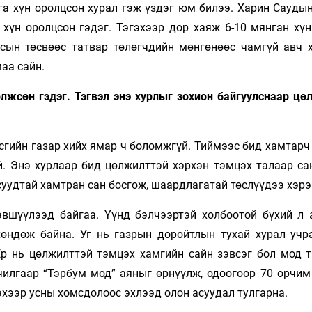
ага хүн оролцсон хурал гэж үздэг юм билээ. Харин Сауды
хүн оролцсон гэдэг. Тэгэхээр дор хаяж 6-10 мянган хүн
сын төсвөөс татвар төлөгчдийн мөнгөнөөс чамгүй авч 
аа сайн.
өлжсөн гэдэг. Тэгвэл энэ хурлыг зохион байгуулснаар цө
Засгийн газар хийх ямар ч боломжгүй. Тиймээс бид хамтар
й. Энэ хурлаар бид цөлжилттэй хэрхэн тэмцэх талаар са
суудтай хамтран сан босгож, шаардлагатай төслүүдээ хэрэ
вшүүлээд байгаа. Үүнд бэлчээртэй холбоотой бүхий л 
өндөж байна. Уг нь газрын доройтлын тухай хурал учр
Ер нь цөлжилттэй тэмцэх хамгийн сайн зэвсэг бол мод 
чилгаар “Тэрбум мод” аяныг өрнүүлж, одоогоор 70 орчим
эхээр усны хомсдолоос эхлээд олон асуудал тулгарна.