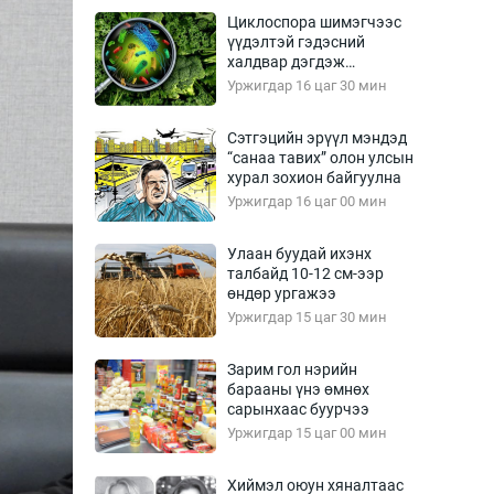
Урлагтай яриа
Циклоспора шимэгчээс
өрчил
үүдэлтэй гэдэсний
халдвар дэгдэж
энд-Эрхэм баян
болзошгүй
Уржигдар 16 цаг 30 мин
Сэтгэцийн эрүүл мэндэд
“санаа тавих” олон улсын
хүний үг
хурал зохион байгуулна
Уржигдар 16 цаг 00 мин
Улаан буудай ихэнх
талбайд 10-12 см-ээр
ага
Бусад
өндөр ургажээ
Уржигдар 15 цаг 30 мин
Фото
сурвалжлагч
Видео
Зарим гол нэрийн
Инфографик
барааны үнэ өмнөх
сарынхаас буурчээ
Санал асуулга
Уржигдар 15 цаг 00 мин
Хиймэл оюун хяналтаас