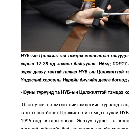
Олимп 2024
НҮБ-ын Цөлжилттэй тэмцэх конвенцын талуудын 
сарын 17-28-нд зохион байгуулна. Иймд COP17-
зэрэг давуу талтай талаар НҮБ-ын Цөлжилттэй т
Үндэсний хорооны Нарийн бичгийн дарга бөгөөд
-Юуны түрүүнд та НҮБ-ын Цөлжилттэй тэмцэх кон
-Олон улсын хамтын нийгэмлэгийн хүрээнд ган
талт гэрээ болох Цөлжилттэй тэмцэх тухай НҮБ
1996 онд нэгдэн орсон. Энэхүү хурлыг эл кон
иргэний нийгмийн байгууллагууд, хувийн хэвшил 