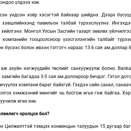
рондоо үлдээх юм.
сэн үндсэн хоёр хэсэгтэй байхаар шийднэ. Дээрх бүсүү
н хэвшлийнхэнд павильон талбай түрээслүүлнэ. Ингэхдэ
ийлгэнэ. Монгол Улсын Засгийн газарт зөвлөх үйлчилгээ
s” компанийн тооцоолсноор үзэсгэлэнгийн талбайг түрээ
он бүсээс болон ивээн тэтгэгч нараас 13.6 сая ам.доллар 
н аж ахуйн нэгжүүдийн төслийг санхүүжүүлж болно. Banka
 хамгийн багадаа 3-5 сая ам.доллароор бичдэг. Гэтэл до
ичүүлэх компани бараг байхгүй. Гэхдээ сайн санал, санаа
олгох хэмжээний мөнгийг нь босгож өгье гэж байгаа. Хэр
зуучилж өгөх юм.
өлөөлөгч оролцох бол?
ын Цөлжилттэй тэмцэх конвенцын талуудын 15 дугаар баг