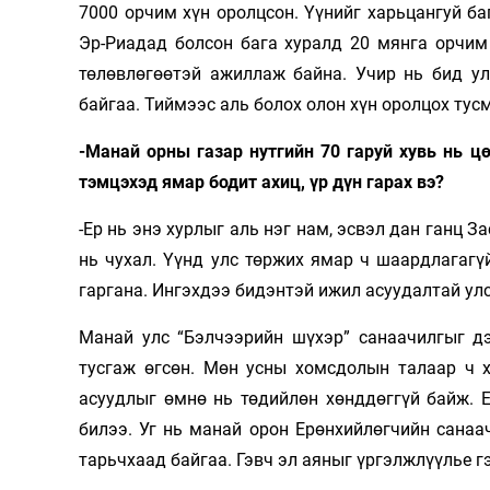
7000 орчим хүн оролцсон. Үүнийг харьцангуй б
Эр-Риадад болсон бага хуралд 20 мянга орчим 
төлөвлөгөөтэй ажиллаж байна. Учир нь бид ул
байгаа. Тиймээс аль болох олон хүн оролцох тусм
-Манай орны газар нутгийн 70 гаруй хувь нь ц
тэмцэхэд ямар бодит ахиц, үр дүн гарах вэ?
-Ер нь энэ хурлыг аль нэг нам, эсвэл дан ганц 
нь чухал. Үүнд улс төржих ямар ч шаардлагагү
гаргана. Ингэхдээ бидэнтэй ижил асуудалтай ул
Манай улс “Бэлчээрийн шүхэр” санаачилгыг дэ
тусгаж өгсөн. Мөн усны хомсдолын талаар ч х
асуудлыг өмнө нь төдийлөн хөнддөггүй байж. 
билээ. Уг нь манай орон Ерөнхийлөгчийн санаа
тарьчхаад байгаа. Гэвч эл аяныг үргэлжлүүлье г