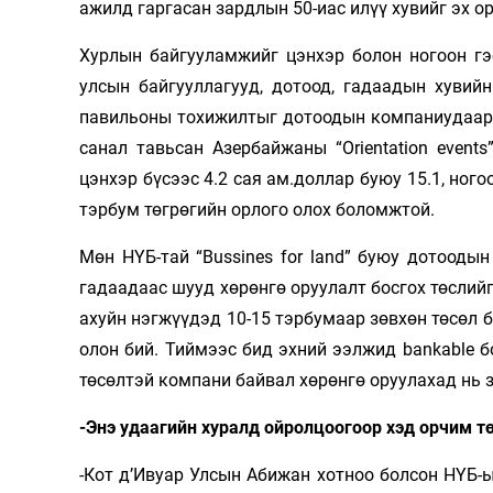
ажилд гаргасан зардлын 50-иас илүү хувийг эх о
Хурлын байгууламжийг цэнхэр болон ногоон гэ
улсын байгууллагууд, дотоод, гадаадын хувий
павильоны тохижилтыг дотоодын компаниудаар х
санал тавьсан Азербайжаны “Orientation event
цэнхэр бүсээс 4.2 сая ам.доллар буюу 15.1, ного
тэрбум төгрөгийн орлого олох боломжтой.
Мөн НҮБ-тай “Bussines for land” буюу дотооды
гадаадаас шууд хөрөнгө оруулалт босгох төслийг
ахуйн нэгжүүдэд 10-15 тэрбумаар зөвхөн төсөл б
олон бий. Тиймээс бид эхний ээлжид bankable б
төсөлтэй компани байвал хөрөнгө оруулахад нь 
-Энэ удаагийн хуралд ойролцоогоор хэд орчим т
-Кот д’Ивуар Улсын Абижан хотноо болсон НҮБ-