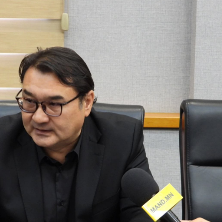
Ханш
Хэрэг з
Эрэлттэй мэдээ
Эрүүл м
Хууль ёс
Хүмүүс
Албаны 
Бусад
Life style
Ярилцл
Зөвлөгөө
Хоймор
Өнөөдрийн тухай
Уншигч-
өл