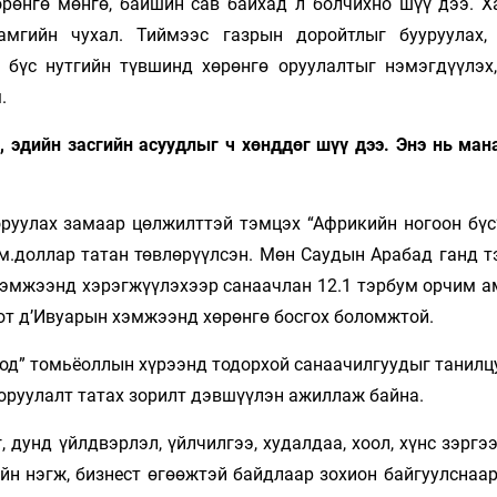
өрөнгө мөнгө, байшин сав байхад л болчихно шүү дээ. Х
мгийн чухал. Тиймээс газрын доройтлыг бууруулах,
 бүс нутгийн түвшинд хөрөнгө оруулалтыг нэмэгдүүлэх
.
а, эдийн засгийн асуудлыг ч хөнддөг шүү дээ. Энэ нь ма
ооруулах замаар цөлжилттэй тэмцэх “Африкийн ногоон бүс
ам.доллар татан төвлөрүүлсэн. Мөн Саудын Арабад ганд т
хэмжээнд хэрэгжүүлэхээр санаачлан 12.1 тэрбум орчим а
Кот д’Ивуарын хэмжээнд хөрөнгө босгох боломжтой.
-Мод” томьёоллын хүрээнд тодорхой санаачилгуудыг танил
 оруулалт татах зорилт дэвшүүлэн ажиллаж байна.
дунд үйлдвэрлэл, үйлчилгээ, худалдаа, хоол, хүнс зэргэ
йн нэгж, бизнест өгөөжтэй байдлаар зохион байгуулснаар