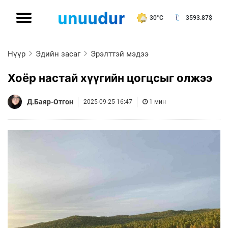
30°C
3593.87
$
Нүүр
Эдийн засаг
Эрэлттэй мэдээ
Хоёр настай хүүгийн цогцсыг олжээ
Д.Баяр-Отгон
2025-09-25 16:47
1 мин