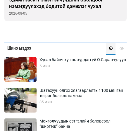
нэмэгдүүлэхэд бодитой дэмжлэг чухал
2026-08-05
Шинэ мэдээ
Хүсэл байвч хүч нь хүрдэггүй О.Саранчулуун
5 мин
Шатахуун олгох хязгаарлалтыг 100 мянган
төгрөг болгож нэмлээ
35 мин
Монголчуудын сэтгэлийн боловсрол
“ширгэж” байна