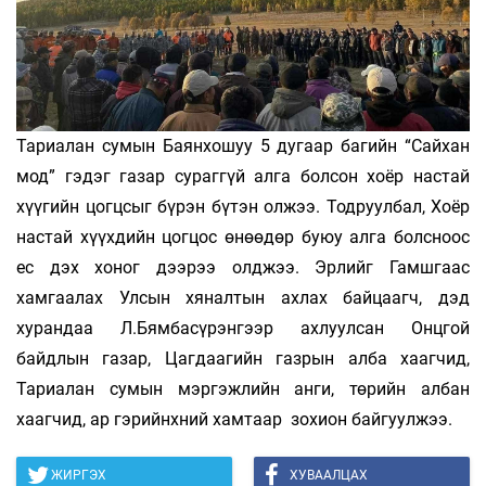
Тариалан сумын Баянхошуу 5 дугаар багийн “Сайхан
мод” гэдэг газар сураггүй алга болсон хоёр настай
хүүгийн цогцсыг бүрэн бүтэн олжээ. Тодруулбал, Хоёр
настай хүүхдийн цогцос өнөөдөр буюу алга болсноос
ес дэх хоног дээрээ олджээ. Эрлийг Гамшгаас
хамгаалах Улсын хяналтын ахлах байцаагч, дэд
хурандаа Л.Бямбасүрэнгээр ахлуулсан Онцгой
байдлын газар, Цагдаагийн газрын алба хаагчид,
Тариалан сумын мэргэжлийн анги, төрийн албан
хаагчид, ар гэрийнхний хамтаар зохион байгуулжээ.
ЖИРГЭХ
ХУВААЛЦАХ