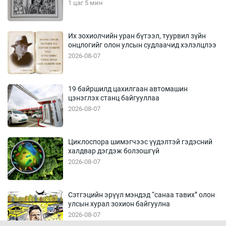
1 цаг 5 мин
Их зохиолчийн уран бүтээл, туурвил зүйн
онцлогийг олон улсын судлаачид хэлэлцлээ
2026-08-07
19 байршилд цахилгаан автомашин
цэнэглэх станц байгууллаа
2026-08-07
Циклоспора шимэгчээс үүдэлтэй гэдэсний
халдвар дэгдэж болзошгүй
2026-08-07
Сэтгэцийн эрүүл мэндэд “санаа тавих” олон
улсын хурал зохион байгуулна
2026-08-07