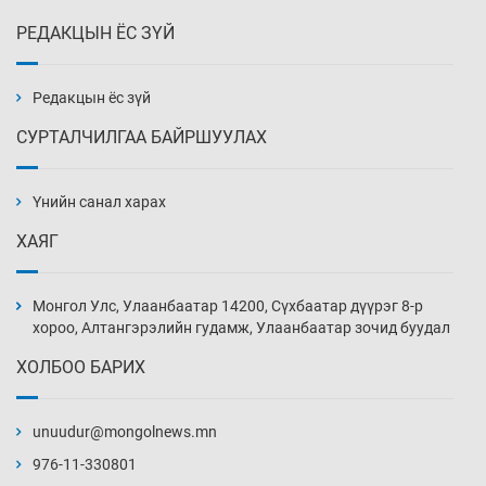
РЕДАКЦЫН ЁС ЗҮЙ
Улаан буудай ихэнх талбайд 10-12 см-ээр
өндөр ургажээ
2026-08-07
Редакцын ёс зүй
СУРТАЛЧИЛГАА БАЙРШУУЛАХ
Зарим гол нэрийн барааны үнэ өмнөх
сарынхаас буурчээ
Үнийн санал харах
2026-08-07
ХАЯГ
Хиймэл оюун хяналтаас гарч байна
2026-08-07
Монгол Улс, Улаанбаатар 14200, Сүхбаатар дүүрэг 8-р
хороо, Алтангэрэлийн гудамж, Улаанбаатар зочид буудал
ХОЛБОО БАРИХ
Эмэгтэйчүүд Бээжин, эрэгтэйчүүд Японд
бэлтгэл базаахаар хилийн дээс алхлаа
unuudur@mongolnews.mn
2026-08-07
976-11-330801