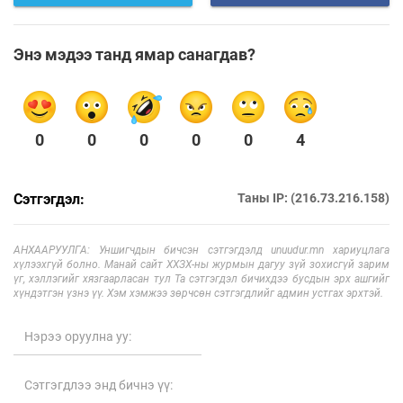
Энэ мэдээ танд ямар санагдав?
0
0
0
0
0
4
Сэтгэгдэл:
Таны IP: (216.73.216.158)
АНХААРУУЛГА: Уншигчдын бичсэн сэтгэгдэлд unuudur.mn хариуцлага
хүлээхгүй болно. Манай сайт ХХЗХ-ны журмын дагуу зүй зохисгүй зарим
үг, хэллэгийг хязгаарласан тул Та сэтгэгдэл бичихдээ бусдын эрх ашгийг
хүндэтгэн үзнэ үү. Хэм хэмжээ зөрчсөн сэтгэгдлийг админ устгах эрхтэй.