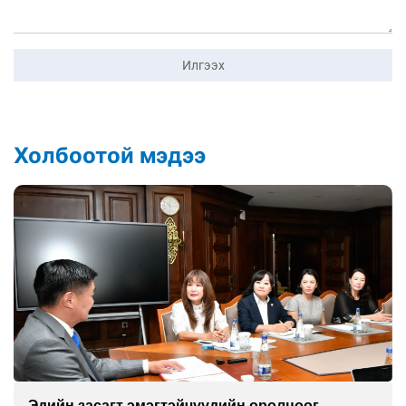
Илгээх
Холбоотой мэдээ
Эдийн засагт эмэгтэйчүүдийн оролцоог