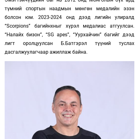
түмний спортын наадмын мөнгөн медалийн эзэн
болсон юм. 2023-2024 онд дээд лигийн улиралд
“Scorpions” багийнхныг хүрэл медалиас атгуулсан.
“Налайх бизон”, “SG аpes”, “Уурхайчин” багийг дээд
лигт оролцуулсан Б.Батгэрэл түүний туслах
дасгалжуулагчаар ажиллаж байна.