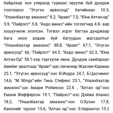
байдлаар энэ улиралд гурваас оруулж буй дундаж
тоогоороо “Этүгэн ирвэсүүд” багийнхан 10.3,
“Улаанбаатар амазонс” 8.2, “Аравт” 7.0, “Юна Алтан-од”
5.9, “Пайрэст” 5.8, “Аэдо винкс”-ийн тоглогчид 4.8- аар
хошуучилж эхэлсэн. Тэгвэл эсрэг багтаа дунджаар
бага оноо алдаж буй багуудын жагсаалтыг
“Улаанбаатар амазонс” 88.8, “Аравт” 67.1, “Этүгэн
ирвэсүүд” 66, “Пайрэст” 64.5, “Аэдо винкс” 62.3, “Юна
Алтан-Од” 58.1-ээр тэргүүлж явна. Дундаж самбараас
бөмбөг авалтаар “Аравт”-аас легионер Жаклин Карман
25.1, “Этүгэн ирвэсүүд”-ээс Ө.Индра 24.7, Б.Цасчимэг
14,6, “M Wings”-ийн Тина Стефенс 23.1, “Улаанбаатар
амазонс”-ын Амари Робинсон 22.6 , “Алтан од”-оос
Емани Жефферсон 19.1, “Пайрэст”-ээс Дэйжа бланкс
18.2, “Улаанбаатар амазонс”-оос О.Хулан 17.8,
Каялэейг труонг 15.6, “Алтан од”-оос Э.Нарангоо 15.2