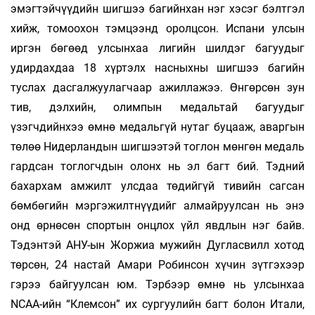
эмэгтэйчүүдийн шигшээ багийнхан нэг хэсэг бэлтгэл
хийж, томоохон тэмцээнд оролцсон. Испани улсын
иргэн бөгөөд улсынхаа лигийн шилдэг багуудыг
удирдахдаа 18 хүртэлх насныхны шигшээ багийн
туслах дасгалжуулагчаар ажиллажээ. Өнгөрсөн зун
тив, дэлхийн, олимпын медальтай багуудыг
үзэгчдийнхээ өмнө медальгүй нутаг буцааж, аваргын
төлөө Нидерландын шигшээтэй тоглон мөнгөн медаль
гардсан тоглогчдын олонх нь эл багт бий. Тэдний
бахархам амжилт улсдаа төдийгүй тивийн сагсан
бөмбөгийн мэргэжилтнүүдийг алмайруулсан нь энэ
онд өрнөсөн спортын онцлох үйл явдлын нэг байв.
Тэдэнтэй АНУ-ын Жоржиа мужийн Дугласвилл хотод
төрсөн, 24 настай Амари Робинсон хүчин зүтгэхээр
гэрээ байгуулсан юм. Тэрбээр өмнө нь улсынхаа
NCAA-ийн “Клемсон” их сургуулийн багт болон Итали,