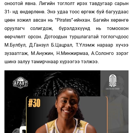
оноотой явна. Лигийн тоглолт ирэх тавдугаар сарын
31- нд өндөрлөнө. Энэ удаа тоос өргөж буй багуудаас
цөөн хожил авсан нь “Pirates”-ийнхан. Багийн хөрөнгө
оруулагч солигдож, бүрэлдэхүүнд нь томоохон
өөрчлөлт орсон. Дотоодын туршлагатай тоглогчдоос
М.Булбул, Д.Ганзул Б.Цацрал, Т.Үлэмж нараар хүчээ
зузаатгаж, М.Анужин, Н.Минжирмаа, А.Солонго зэрэг
шинэ залуу тамирчнаар хүрээгээ тэлжээ.