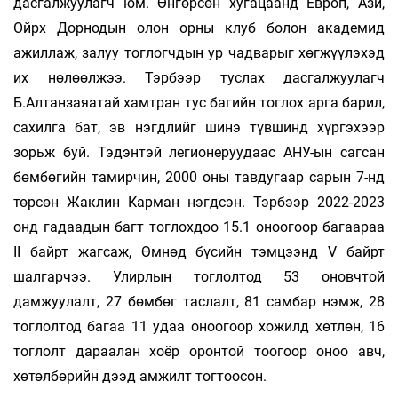
дасгалжуулагч юм. Өнгөрсөн хугацаанд Европ, Ази,
Ойрх Дорнодын олон орны клуб болон академид
ажиллаж, залуу тоглогчдын ур чадварыг хөгжүүлэхэд
их нөлөөлжээ. Тэрбээр туслах дасгалжуулагч
Б.Алтанзаяатай хамтран тус багийн тоглох арга барил,
сахилга бат, эв нэгдлийг шинэ түвшинд хүргэхээр
зорьж буй. Тэдэнтэй легионеруудаас АНУ-ын сагсан
бөмбөгийн тамирчин, 2000 оны тавдугаар сарын 7-нд
төрсөн Жаклин Карман нэгдсэн. Тэрбээр 2022-2023
онд гадаадын багт тоглохдоо 15.1 оноогоор багаараа
II байрт жагсаж, Өмнөд бүсийн тэмцээнд V байрт
шалгарчээ. Улирлын тоглолтод 53 оновчтой
дамжуулалт, 27 бөмбөг таслалт, 81 самбар нэмж, 28
тоглолтод багаа 11 удаа оноогоор хожилд хөтлөн, 16
тоглолт дараалан хоёр оронтой тоогоор оноо авч,
хөтөлбөрийн дээд амжилт тогтоосон.