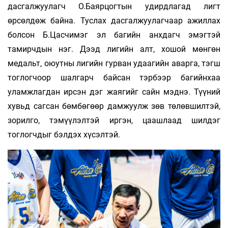
дасгалжуулагч О.Баярцогтын удирдлагад лигт
өрсөлдөж байна. Туслах дасгалжуулагчаар ажиллах
болсон Б.Цасчимэг эл багийн анхдагч эмэгтэй
тамирчдын нэг. Дээд лигийн алт, хошой мөнгөн
медальт, оюутны лигийн гурван удаагийн аварга, тэгш
тоглогчоор шалгарч байсан тэрбээр багийнхаа
уламжлагдан ирсэн дэг жаягийг сайн мэднэ. Түүний
хувьд сагсан бөмбөгөөр дамжуулж зөв төлөвшилтэй,
зорилго, тэмүүлэлтэй иргэн, цаашлаад шилдэг
тоглогчдыг бэлдэх хүсэлтэй.