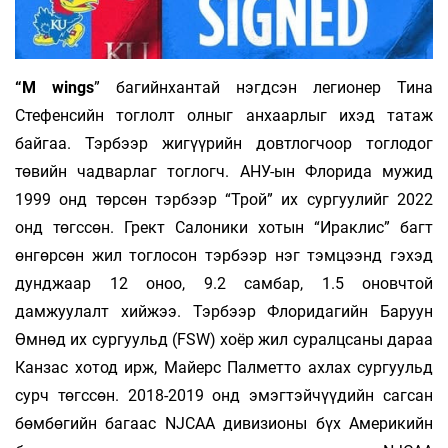
“M wings
” багийнхантай нэгдсэн легионер Тина
Стефенсийн тоглолт олныг анхаарлыг ихэд татаж
байгаа. Тэрбээр жигүүрийн довтлогчоор тоглодог
төвийн чадварлаг тоглогч. АНУ-ын Флорида мужид
1999 онд төрсөн тэрбээр “Трой” их сургуулийг 2022
онд төгссөн. Грект Салоники хотын “Ираклис” багт
өнгөрсөн жил тоглосон тэрбээр нэг тэмцээнд гэхэд
дунджаар 12 оноо, 9.2 самбар, 1.5 оновчтой
дамжуулалт хийжээ. Тэрбээр Флоридагийн Баруун
Өмнөд их сургуульд (FSW) хоёр жил суралцсаны дараа
Канзас хотод ирж, Майерс Палметто ахлах сургуульд
сурч төгссөн. 2018-2019 онд эмэгтэйчүүдийн сагсан
бөмбөгийн багаас NJCAA дивизионы бүх Америкийн