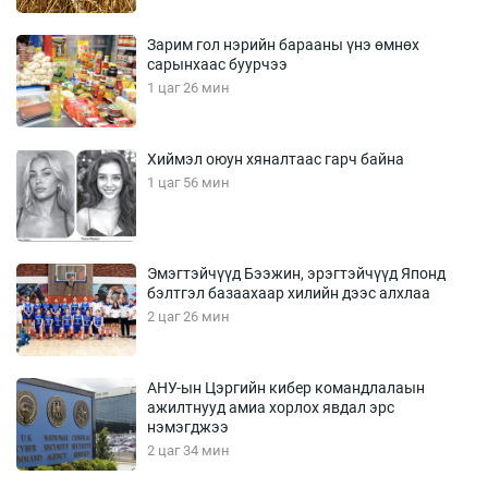
Зарим гол нэрийн барааны үнэ өмнөх
сарынхаас буурчээ
1 цаг 26 мин
Хиймэл оюун хяналтаас гарч байна
1 цаг 56 мин
Эмэгтэйчүүд Бээжин, эрэгтэйчүүд Японд
бэлтгэл базаахаар хилийн дээс алхлаа
2 цаг 26 мин
АНУ-ын Цэргийн кибер командлалаын
ажилтнууд амиа хорлох явдал эрс
нэмэгджээ
2 цаг 34 мин