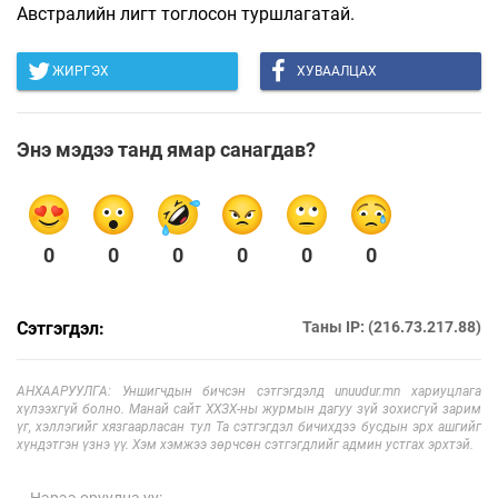
Австралийн лигт тоглосон туршлагатай.
ЖИРГЭХ
ХУВААЛЦАХ
Энэ мэдээ танд ямар санагдав?
0
0
0
0
0
0
Сэтгэгдэл:
Таны IP: (216.73.217.88)
АНХААРУУЛГА: Уншигчдын бичсэн сэтгэгдэлд unuudur.mn хариуцлага
хүлээхгүй болно. Манай сайт ХХЗХ-ны журмын дагуу зүй зохисгүй зарим
үг, хэллэгийг хязгаарласан тул Та сэтгэгдэл бичихдээ бусдын эрх ашгийг
хүндэтгэн үзнэ үү. Хэм хэмжээ зөрчсөн сэтгэгдлийг админ устгах эрхтэй.