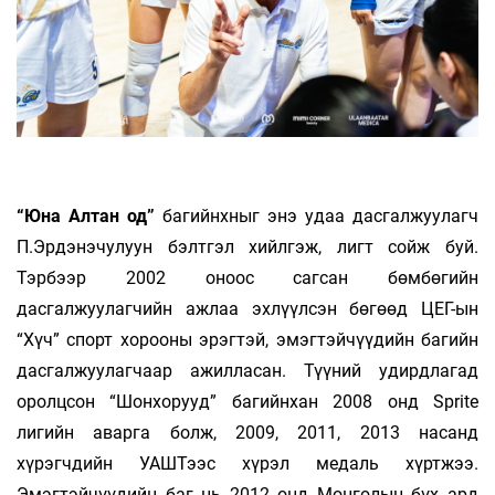
“Юна Алтан од”
багийнхныг энэ удаа дасгалжуулагч
П.Эрдэнэчулуун бэлтгэл хийлгэж, лигт сойж буй.
Тэрбээр 2002 оноос сагсан бөмбөгийн
дасгалжуулагчийн ажлаа эхлүүлсэн бөгөөд ЦЕГ-ын
“Хүч” спорт хорооны эрэгтэй, эмэгтэйчүүдийн багийн
дасгалжуулагчаар ажилласан. Түүний удирдлагад
оролцсон “Шонхорууд” багийнхан 2008 онд Sprite
лигийн аварга болж, 2009, 2011, 2013 насанд
хүрэгчдийн УАШТээс хүрэл медаль хүртжээ.
Эмэгтэйчүүдийн баг нь 2012 онд Монголын бүх ард