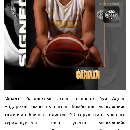
“Аравт”
багийнхныг ахлан ажиллаж буй Аднан
Надаревич өмнө нь сагсан бөмбөгийн мэргэжлийн
тамирчин байсан төдийгүй 20 гаруй жил туршлага
хуримтлуулсан олон улсын мэргэжлийн