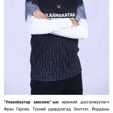
“Улаанбаатар амазонс”-ын
ерөнхий дасгалжуулагч
Фран Гарсиа. Түүний удирдлагад Энэтхэг, Йорданы