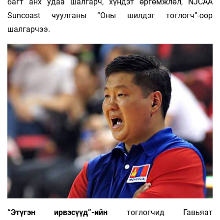
багт анх удаа шалгарч, хүндэт өргөмжлөл, NJCAA
Suncoast чуулганы “Оны шилдэг тоглогч”-оор
шалгарчээ.
“Этүгэн ирвэсүүд”-ийн
тоглогчид Гавьяат