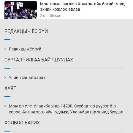
Монголын шигшээ Хонконгийн багийг ялж,
эхний хожлоо авлаа
2 цаг 56 мин
РЕДАКЦЫН ЁС ЗҮЙ
Техникийн өндөр үзүүлэлттэй агаарын хөлөг
худалдан авах хүсэлтээ уламжлав
3 цаг 26 мин
Редакцын ёс зүй
СУРТАЛЧИЛГАА БАЙРШУУЛАХ
“Шатахууны бус, бодлогын хомсдол
нүүрлээд байна”
Үнийн санал харах
3 цаг 56 мин
ХАЯГ
Дөрвөн чиглэлд шөнийн автобус иргэдэд
үйлчилж буй гэв
Монгол Улс, Улаанбаатар 14200, Сүхбаатар дүүрэг 8-р
4 цаг 26 мин
хороо, Алтангэрэлийн гудамж, Улаанбаатар зочид буудал
ХОЛБОО БАРИХ
“Туул усан цогцолбор”-ын ТЭЗҮ-ийг