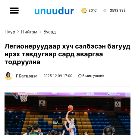
30°C
3593.93
$
Нүүр
Нийгэм
Бусад
Легионеруудаар хүч сэлбэсэн багууд
ирэх тавдугаар сард аваргаа
тодруулна
Г.Батцэцэг
2025-12-09 17:00
5 мин унших