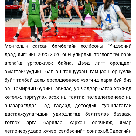
Монголын сагсан бөмбөгийн холбооны “Үндэсний
дээд лиг”-ийн 2025-2026 оны улирлын тоглолт “M bank
arena”-д үргэлжилж байна. Дээд лигт оролцдог
эмэгтэйчүүдийн баг эн тэнцүүхэн тэмцээн өрнүүлж
буйг талбай дахь өрсөлдөөнөөс үзэгчид харж буй биз
ээ. Тамирчин бүрийн авьяас, ур чадвар багаа хожилд
хөтөлж, тэргүүлэх эсэх нь тактик, төлөвлөгөөнөөс нь
анзаарагддаг. Тэд гадаад, дотоодын туршлагатай
дасгалжуулагчдын удирдлагад бэлтгэлээ базааж,
тоглох арга барилаа хэрхэн өөрчилж, ямар
легионеруудаар хүчээ сэлбэснийг сонирхъё.Одоогийн