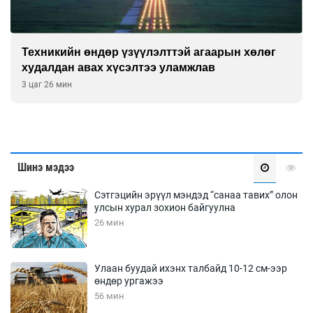
Техникийн өндөр үзүүлэлттэй агаарын хөлөг
худалдан авах хүсэлтээ уламжлав
3 цаг 26 мин
Шинэ мэдээ
Сэтгэцийн эрүүл мэндэд “санаа тавих” олон
улсын хурал зохион байгуулна
26 мин
Улаан буудай ихэнх талбайд 10-12 см-ээр
өндөр ургажээ
56 мин