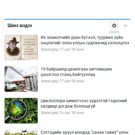
Шинэ мэдээ
Их зохиолчийн уран бүтээл, туурвил зүйн
онцлогийг олон улсын судлаачид хэлэлцлээ
Уржигдар 17 цаг 30 мин
19 байршилд цахилгаан автомашин
цэнэглэх станц байгууллаа
Уржигдар 17 цаг 00 мин
Циклоспора шимэгчээс үүдэлтэй гэдэсний
халдвар дэгдэж болзошгүй
Уржигдар 16 цаг 30 мин
Сэтгэцийн эрүүл мэндэд “санаа тавих” олон