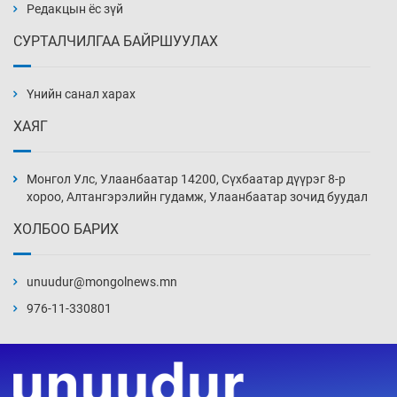
Уржигдар 14 цаг 00 мин
Редакцын ёс зүй
СУРТАЛЧИЛГАА БАЙРШУУЛАХ
АНУ-ын Цэргийн кибер командлалаын
ажилтнууд амиа хорлох явдал эрс
нэмэгджээ
Үнийн санал харах
Уржигдар 13 цаг 52 мин
ХАЯГ
Монголын шигшээ Хонконгийн багийг ялж,
эхний хожлоо авлаа
Монгол Улс, Улаанбаатар 14200, Сүхбаатар дүүрэг 8-р
Уржигдар 13 цаг 30 мин
хороо, Алтангэрэлийн гудамж, Улаанбаатар зочид буудал
ХОЛБОО БАРИХ
Техникийн өндөр үзүүлэлттэй агаарын хөлөг
худалдан авах хүсэлтээ уламжлав
unuudur@mongolnews.mn
Уржигдар 13 цаг 00 мин
976-11-330801
“Шатахууны бус, бодлогын хомсдол
нүүрлээд байна”
Уржигдар 12 цаг 30 мин