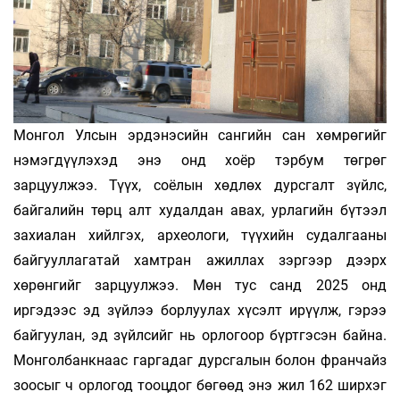
Монгол Улсын эрдэнэсийн сангийн сан хөмрөгийг
нэмэгдүүлэхэд энэ онд хоёр тэрбум төгрөг
зарцуулжээ. Түүх, соёлын хөдлөх дурсгалт зүйлс,
байгалийн төрц алт худалдан авах, урлагийн бүтээл
захиалан хийлгэх, археологи, түүхийн судалгааны
байгууллагатай хамтран ажил­лах зэргээр дээрх
хөрөнгийг зарцуулжээ. Мөн тус санд 2025 онд
иргэдээс эд зүйлээ борлуулах хүсэлт ирүүлж, гэрээ
байгуулан, эд зүйлсийг нь орлогоор бүртгэсэн байна.
Монголбанкнаас гаргадаг дурсгалын болон франчайз
зоо­сыг ч орлогод тооцдог бөгөөд энэ жил 162 ширхэг