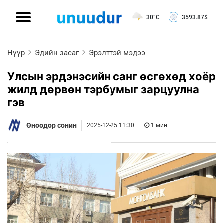
30°C
3593.87
$
Нүүр
Эдийн засаг
Эрэлттэй мэдээ
Улсын эрдэнэсийн санг өсгөхөд хоёр
жилд дөрвөн тэрбумыг зарцуулна
гэв
Өнөөдөр сонин
2025-12-25 11:30
1 мин