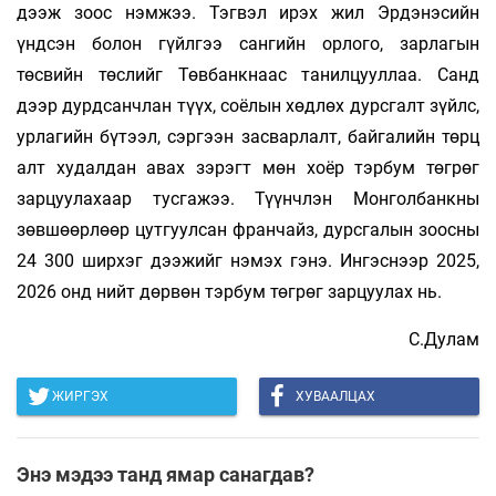
дээж зоос нэмжээ. Тэгвэл ирэх жил Эрдэнэсийн
үндсэн болон гүйлгээ сангийн орлого, зарлагын
төсвийн төслийг Төв­­банкнаас танилцууллаа. Санд
дээр дурдсанчлан түүх, соёлын хөдлөх дурсгалт зүйлс,
урлагийн бүтээл, сэргээн засварлалт, байгалийн төрц
алт худалдан авах зэрэгт мөн хоёр тэрбум төгрөг
зарцуулахаар тусгажээ. Түүнчлэн Мон­­голбанкны
зөвшөөрлөөр цутгуулсан франчайз, дурсгалын зоосны
24 300 ширхэг дээжийг нэмэх гэнэ. Ингэснээр 2025,
2026 онд нийт дөрвөн тэрбум төгрөг зарцуулах нь.
С.Дулам
ЖИРГЭХ
ХУВААЛЦАХ
Энэ мэдээ танд ямар санагдав?