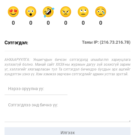
0
0
0
0
0
0
Сэтгэгдэл:
Таны IP: (216.73.216.78)
АНХААРУУЛГА: Уншигчдын бичсэн сэтгэгдэлд unuudur.mn хариуцлага
хүлээхгүй болно. Манай сайт ХХЗХ-ны журмын дагуу зүй зохисгүй зарим
үг, хэллэгийг хязгаарласан тул Та сэтгэгдэл бичихдээ бусдын эрх ашгийг
хүндэтгэн үзнэ үү. Хэм хэмжээ зөрчсөн сэтгэгдлийг админ устгах эрхтэй.
Илгээх