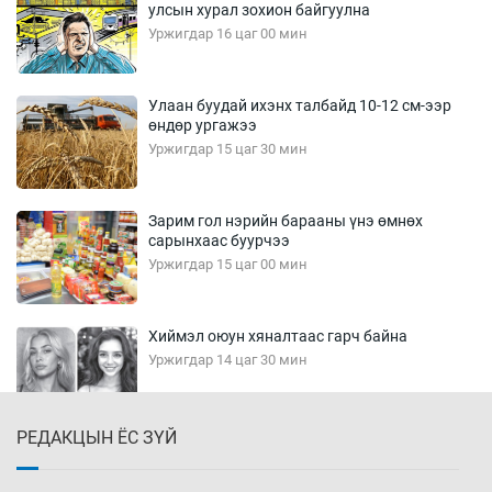
улсын хурал зохион байгуулна
Уржигдар 16 цаг 00 мин
Улаан буудай ихэнх талбайд 10-12 см-ээр
өндөр ургажээ
Уржигдар 15 цаг 30 мин
Зарим гол нэрийн барааны үнэ өмнөх
сарынхаас буурчээ
Уржигдар 15 цаг 00 мин
Хиймэл оюун хяналтаас гарч байна
Уржигдар 14 цаг 30 мин
РЕДАКЦЫН ЁС ЗҮЙ
Эмэгтэйчүүд Бээжин, эрэгтэйчүүд Японд
бэлтгэл базаахаар хилийн дээс алхлаа