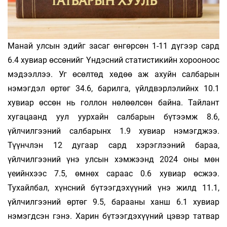
Манай улсын эдийг засаг өнгөрсөн 1-11 дүгээр сард
6.4 хувиар өссөнийг Үндэсний статистикийн хорооноос
мэдээллээ. Уг өсөлтөд хөдөө аж ахуйн салбарын
нэмэгдэл өртөг 34.6, барилга, үйлдвэрлэлийнх 10.1
хувиар өссөн нь голлон нөлөөлсөн байна. Тайлант
хугацаанд уул уурхайн салбарын бүтээмж 8.6,
үйлчилгээний салбарынх 1.9 хувиар нэмэгд­жээ.
Түүнчлэн 12 дугаар сард хэрэглээний бараа,
үйлчилгээний үнэ улсын хэмжээнд 2024 оны мөн
үеийнхээс 7.5, өмнөх сараас 0.6 хувиар өсжээ.
Тухайлбал, хүнсний бүтээгдэхүүний үнэ жилд 11.1,
үйлчилгээний өртөг 9.5, барааны ханш 6.1 хувиар
нэмэгдсэн гэнэ. Харин бүтээгдэхүүний цэвэр татвар