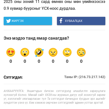
2025 оны эхний 11 сард өмнөх оны мөн үеийнхээсээ
0.9 хувиар буурсныг ҮСХ-ноос дурдлаа.
ЖИРГЭХ
ХУВААЛЦАХ
Энэ мэдээ танд ямар санагдав?
0
0
0
0
0
0
Сэтгэгдэл:
Таны IP: (216.73.217.142)
АНХААРУУЛГА: Уншигчдын бичсэн сэтгэгдэлд unuudur.mn хариуцлага
хүлээхгүй болно. Манай сайт ХХЗХ-ны журмын дагуу зүй зохисгүй зарим
үг, хэллэгийг хязгаарласан тул Та сэтгэгдэл бичихдээ бусдын эрх ашгийг
хүндэтгэн үзнэ үү. Хэм хэмжээ зөрчсөн сэтгэгдлийг админ устгах эрхтэй.