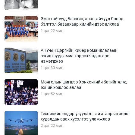
Эмэгтэйчүүд Бээжин, эрэгтэйчүүд Японд
бэлтгэл базаахаар хилийн дээс алхлаа
1 цаг 22 мин
АНУ-ын Цэргийн кибер командлалаын
ажилтнууд амиа хорлох явдал эрс
нэмэгджээ
1 цаг 30 мин
Монголын шигшээ Хонконгийн багийг ялж,
эхний хожлоо авлаа
1 цаг 52 мин
Техникийн өндөр үзүүлэлттэй агаарын хөлөг
худалдан авах хүсэлтээ уламжлав
2 цаг 22 мин