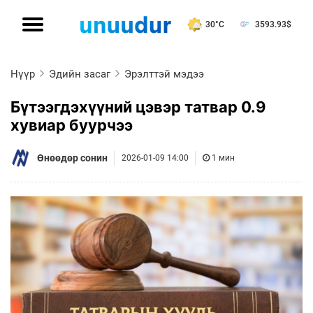
30°C
3593.93
$
Нүүр
Эдийн засаг
Эрэлттэй мэдээ
Бүтээгдэхүүний цэвэр татвар 0.9
хувиар буурчээ
Өнөөдөр сонин
2026-01-09 14:00
1 мин