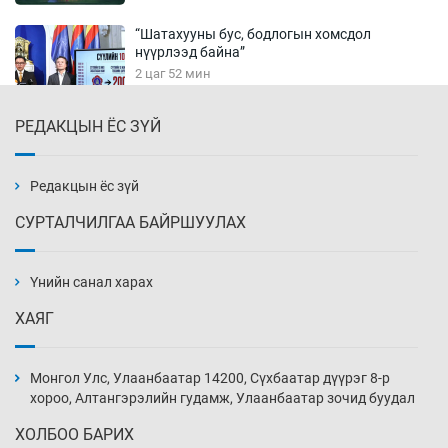
“Шатахууны бус, бодлогын хомсдол
нүүрлээд байна”
2 цаг 52 мин
РЕДАКЦЫН ЁС ЗҮЙ
Дөрвөн чиглэлд шөнийн автобус иргэдэд
үйлчилж буй гэв
3 цаг 22 мин
Редакцын ёс зүй
СУРТАЛЧИЛГАА БАЙРШУУЛАХ
“Туул усан цогцолбор”-ын ТЭЗҮ-ийг
Энэтхэгийн компанид хариуцуулжээ
Үнийн санал харах
3 цаг 52 мин
ХАЯГ
Алтны үнэ долоо хоногийнхоо дээд түвшинд
хүрэв
Монгол Улс, Улаанбаатар 14200, Сүхбаатар дүүрэг 8-р
4 цаг 22 мин
хороо, Алтангэрэлийн гудамж, Улаанбаатар зочид буудал
ХОЛБОО БАРИХ