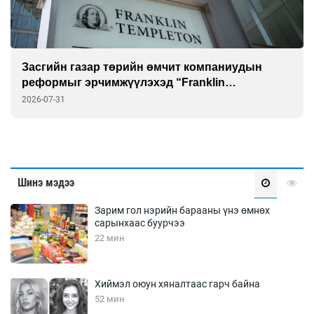
Засгийн газар төрийн өмчит компаниудын
реформыг эрчимжүүлэхэд “Franklin
Templeton”-той хамтарна
2026-07-31
Шинэ мэдээ
Зарим гол нэрийн барааны үнэ өмнөх
сарынхаас буурчээ
22 мин
Хиймэл оюун хяналтаас гарч байна
52 мин